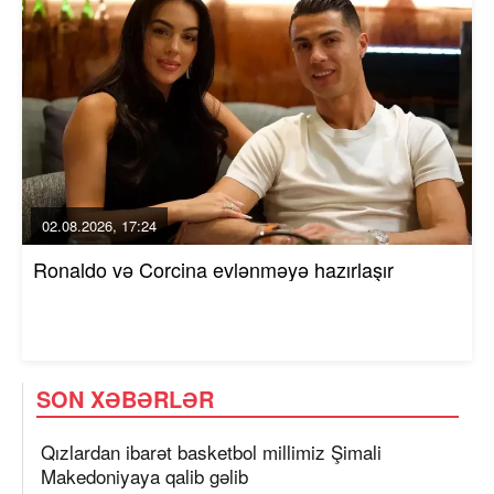
02.08.2026, 17:24
Ronaldo və Corcina evlənməyə hazırlaşır
SON XƏBƏRLƏR
Qızlardan ibarət basketbol millimiz Şimali
Makedoniyaya qalib gəlib