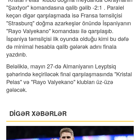
"Şaxtyor" komandasına qalib gəlib -2:1 . Paralel
keçən digər qarşılaşmada isə Fransa təmsilçisi
"Strasburq" doğma azarkeşlər önündə İspaniyanın
"Rayo Valyekano" komandası ilə qarşılaşıb.
İspaniya təmsilçisi ilk oyunda olduğu kimi bu dəfə
də minimal hesabla qalib gələrək adını finala
yazdırıb.
Beləliklə, mayın 27-də Almaniyanın
Leyptsiq
şəhərində keçiriləcək final qarşılaşmasında
"Kristal
Pelas" və "Rayo Valyekano" klubları üz-üzə
gələcək.
DİGƏR XƏBƏRLƏR