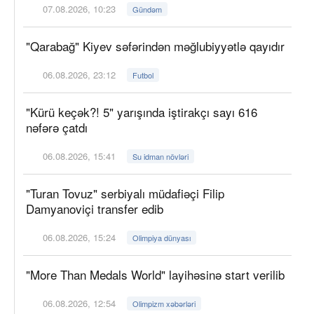
07.08.2026, 10:23
Gündəm
"Qarabağ" Kiyev səfərindən məğlubiyyətlə qayıdır
06.08.2026, 23:12
Futbol
"Kürü keçək?! 5" yarışında iştirakçı sayı 616
nəfərə çatdı
06.08.2026, 15:41
Su idman növləri
"Turan Tovuz" serbiyalı müdafiəçi Filip
Damyanoviçi transfer edib
06.08.2026, 15:24
Olimpiya dünyası
"More Than Medals World" layihəsinə start verilib
06.08.2026, 12:54
Olimpizm xəbərləri