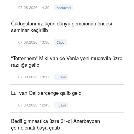
07.08.2026, 14:39
Basketbol
Cüdoçularımız üçün dünya çempionatı öncəsi
seminar keçirilib
07.08.2026, 13:36
Cüdo
"Tottenhem" Miki van de Venlə yeni müqavilə üzrə
razılığa gəlib
07.08.2026, 13:17
Futbol
Lui van Qal xərçəngə qalib gəldi
07.08.2026, 12:45
Futbol
Bədii gimnastika üzrə 31-ci Azərbaycan
çempionatı başa çatıb