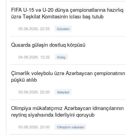
FIFA U-15 və U-20 dünya çempionatlarına hazırlıq
üzrə Təşkilat Komitəsinin iclası baş tutub
05.08.2026, 22:25
Gündəm
Qusarda güləşin dostluq körpüsü
04.08.2026, 12:22
Güləş
Çimərlik voleybolu üzrə Azərbaycan çempionatının
püşkü atılıb
03.08.2026, 22:00
Voleybol
Olimpiya mükafatçımız Azərbaycan idmançılarının
reytinq siyahısında liderliyini qoruyub
03.08.2026, 20:00
Olimpizm xəbərləri