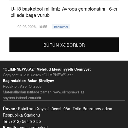
U-18 basketbol millimiz Avropa çempionatını 16-cı
pillədə başa vurub
02.08.2026, 16:55
Basketbol
BÜTÜN XƏBƏRLƏR
"OLIMPNEWS.AZ" Məhdud Məsuliyyətli Cəmiyyət
Copyright © 2013-2026 "OLIMPNEWS.az"
Baş redaktor: Aslan Şirəliyev
Redaktor: Azər Əlizadə
Materiallardan istifadə zamanı www.olimpnews.az
saytına istinad zəruridir
Ünvan:
Fətəli xan Xoyski küçəsi, 98a. Tofiq Bəhramov adına
Respublika Stadionu
Tel:
(012) 564-90-55
E-mail:
[email protected]