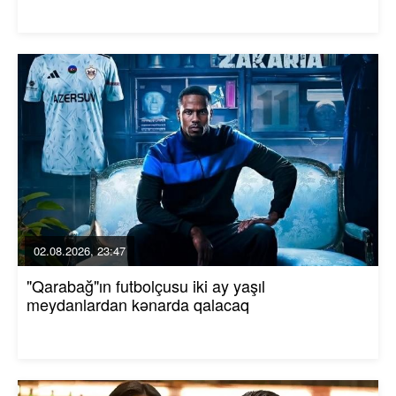
02.08.2026, 23:47
"Qarabağ"ın futbolçusu iki ay yaşıl
meydanlardan kənarda qalacaq