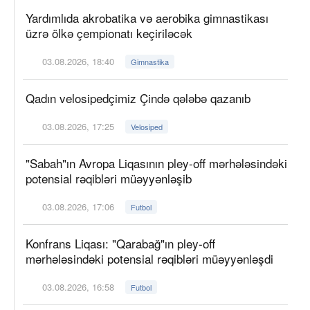
Yardımlıda akrobatika və aerobika gimnastikası
üzrə ölkə çempionatı keçiriləcək
03.08.2026, 18:40
Gimnastika
Qadın velosipedçimiz Çində qələbə qazanıb
03.08.2026, 17:25
Velosiped
"Sabah"ın Avropa Liqasının pley-off mərhələsindəki
potensial rəqibləri müəyyənləşib
03.08.2026, 17:06
Futbol
Konfrans Liqası: "Qarabağ"ın pley-off
mərhələsindəki potensial rəqibləri müəyyənləşdi
03.08.2026, 16:58
Futbol