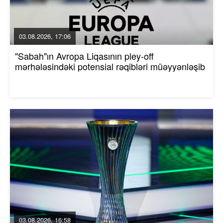
03.08.2026, 17:06
"Sabah"ın Avropa Liqasının pley-off
mərhələsindəki potensial rəqibləri müəyyənləşib
03.08.2026, 16:58