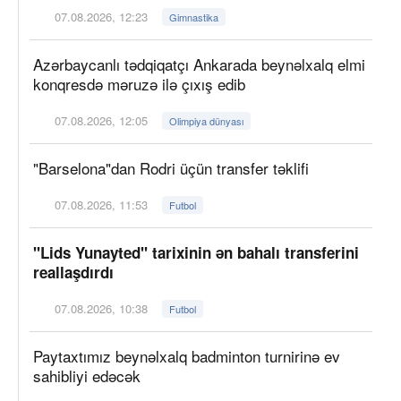
07.08.2026, 12:23
Gimnastika
Azərbaycanlı tədqiqatçı Ankarada beynəlxalq elmi
konqresdə məruzə ilə çıxış edib
07.08.2026, 12:05
Olimpiya dünyası
"Barselona"dan Rodri üçün transfer təklifi
07.08.2026, 11:53
Futbol
"Lids Yunayted" tarixinin ən bahalı transferini
reallaşdırdı
07.08.2026, 10:38
Futbol
Paytaxtımız beynəlxalq badminton turnirinə ev
sahibliyi edəcək