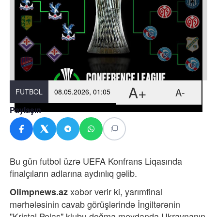
A+
A-
FUTBOL
08.05.2026, 01:05
Paylaşın
Bu gün futbol üzrə UEFA Konfrans Liqasında
finalçıların adlarına aydınlıq gəlib.
xəbər verir ki, yarımfinal
Olimpnews.az
mərhələsinin cavab görüşlərində İngiltərənin
"Kristal Pelas" klubu doğma meydanda Ukraynanın