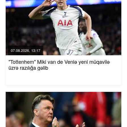
07.08.2026, 13:17
"Tottenhem" Miki van de Venlə yeni müqavilə
üzrə razılığa gəlib