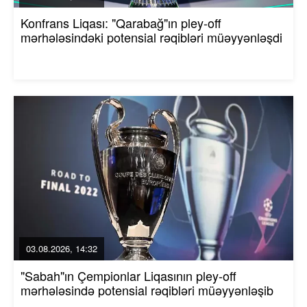
Konfrans Liqası: "Qarabağ"ın pley-off
mərhələsindəki potensial rəqibləri müəyyənləşdi
03.08.2026, 14:32
"Sabah"ın Çempionlar Liqasının pley-off
mərhələsində potensial rəqibləri müəyyənləşib