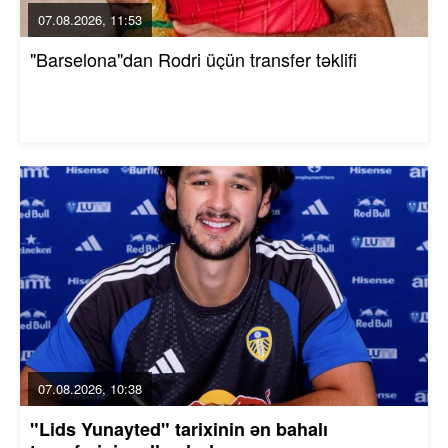
07.08.2026, 11:53
"Barselona"dan Rodri üçün transfer təklifi
07.08.2026, 10:38
"Lids Yunayted" tarixinin ən bahalı