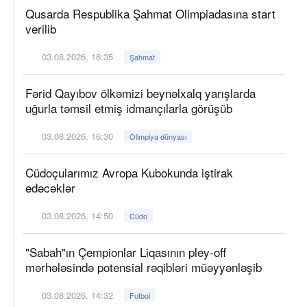
Qusarda Respublika Şahmat Olimpiadasına start
verilib
03.08.2026, 16:35
Şahmat
Fərid Qayıbov ölkəmizi beynəlxalq yarışlarda
uğurla təmsil etmiş idmançılarla görüşüb
03.08.2026, 16:30
Olimpiya dünyası
Cüdoçularımız Avropa Kubokunda iştirak
edəcəklər
03.08.2026, 14:50
Cüdo
"Sabah"ın Çempionlar Liqasının pley-off
mərhələsində potensial rəqibləri müəyyənləşib
03.08.2026, 14:32
Futbol