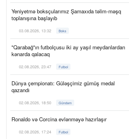
Yeniyetmə boksçularımız Şamaxıda təlim-məşq
toplanışına başlayıb
03.08.2026, 13:32
Boks
"Qarabağ"ın futbolçusu iki ay yaşıl meydanlardan
kənarda qalacaq
02.08.2026, 23:47
Futbol
Dünya çempionatı: Güləşçimiz gümüş medal
qazandı
02.08.2026, 18:50
Gündəm
Ronaldo və Corcina evlənməyə hazırlaşır
02.08.2026, 17:24
Futbol