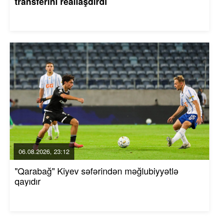
transferini reallaşdırdı
06.08.2026, 23:12
"Qarabağ" Kiyev səfərindən məğlubiyyətlə
qayıdır