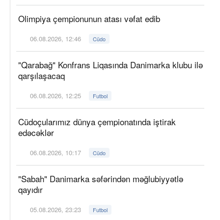
Olimpiya çempionunun atası vəfat edib
06.08.2026, 12:46
Cüdo
"Qarabağ" Konfrans Liqasında Danimarka klubu ilə
qarşılaşacaq
06.08.2026, 12:25
Futbol
Cüdoçularımız dünya çempionatında iştirak
edəcəklər
06.08.2026, 10:17
Cüdo
"Sabah" Danimarka səfərindən məğlubiyyətlə
qayıdır
05.08.2026, 23:23
Futbol