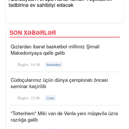
tədbirinə ev sahibliyi edəcək
SON XƏBƏRLƏR
Qızlardan ibarət basketbol millimiz Şimali
Makedoniyaya qalib gəlib
Bugün, 14:39
Basketbol
Cüdoçularımız üçün dünya çempionatı öncəsi
seminar keçirilib
Bugün, 13:36
Cüdo
"Tottenhem" Miki van de Venlə yeni müqavilə üzrə
razılığa gəlib