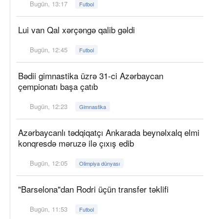
Bugün, 13:17
Futbol
Lui van Qal xərçəngə qalib gəldi
Bugün, 12:45
Futbol
Bədii gimnastika üzrə 31-ci Azərbaycan
çempionatı başa çatıb
Bugün, 12:23
Gimnastika
Azərbaycanlı tədqiqatçı Ankarada beynəlxalq elmi
konqresdə məruzə ilə çıxış edib
Bugün, 12:05
Olimpiya dünyası
"Barselona"dan Rodri üçün transfer təklifi
Bugün, 11:53
Futbol