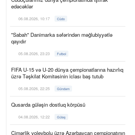
edəcəklər
06.08.2026, 10:17
Cüdo
"Sabah" Danimarka səfərindən məğlubiyyətlə
qayıdır
05.08.2026, 23:23
Futbol
FIFA U-15 və U-20 dünya çempionatlarına hazırlıq
üzrə Təşkilat Komitəsinin iclası baş tutub
05.08.2026, 22:25
Gündəm
Qusarda güləşin dostluq körpüsü
04.08.2026, 12:22
Güləş
Çimərlik voleybolu üzrə Azərbaycan çempionatının