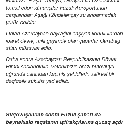
Moldova, Polşa, Türkiyə, Ukrayna və Özbəkistanı
təmsil edən idmançılar Füzuli Aeroportunun
qarşısından Aşağı Köndələnçay su anbarınadək
yürüş ediblər.
Onları Azərbaycan bayrağını daşıyan könüllülərdən
ibarət dəstə, milli geyimdə olan çaparlar Qarabağ
atları müşayiət edib.
Daha sonra Azərbaycan Respublikasının Dövlət
Himni səsləndirilib, vətənimizin ərazi bütövlüyü
uğrunda canından keçmiş şəhidlərin xatirəsi bir
dəqiqəlik sükutla yad edilib.
Suqovuşandan sonra Füzuli şəhəri də
beynəlxalq reqatanın iştirakçılarına qucaq açdı