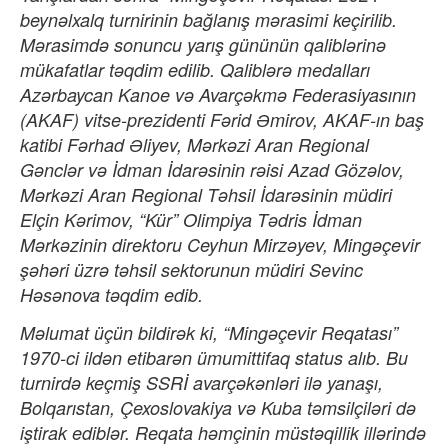
beynəlxalq turnirinin bağlanış mərasimi keçirilib.
Mərasimdə sonuncu yarış gününün qaliblərinə
mükafatlar təqdim edilib. Qaliblərə medalları
Azərbaycan Kanoe və Avarçəkmə Federasiyasının
(AKAF) vitse-prezidenti Fərid Əmirov, AKAF-ın baş
katibi Fərhad Əliyev, Mərkəzi Aran Regional
Gənclər və İdman İdarəsinin rəisi Azad Gözəlov,
Mərkəzi Aran Regional Təhsil İdarəsinin müdiri
Elçin Kərimov, “Kür” Olimpiya Tədris İdman
Mərkəzinin direktoru Ceyhun Mirzəyev, Mingəçevir
şəhəri üzrə təhsil sektorunun müdiri Sevinc
Həsənova təqdim edib.
Məlumat üçün bildirək ki, “Mingəçevir Reqatası”
1970-ci ildən etibarən ümumittifaq status alıb. Bu
turnirdə keçmiş SSRİ avarçəkənləri ilə yanaşı,
Bolqarıstan, Çexoslovakiya və Kuba təmsilçiləri də
iştirak ediblər. Reqata həmçinin müstəqillik illərində