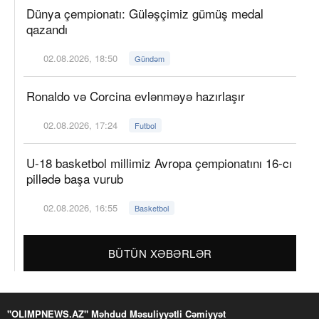
Dünya çempionatı: Güləşçimiz gümüş medal
qazandı
02.08.2026, 18:50
Gündəm
Ronaldo və Corcina evlənməyə hazırlaşır
02.08.2026, 17:24
Futbol
U-18 basketbol millimiz Avropa çempionatını 16-cı
pillədə başa vurub
02.08.2026, 16:55
Basketbol
BÜTÜN XƏBƏRLƏR
"OLIMPNEWS.AZ" Məhdud Məsuliyyətli Cəmiyyət