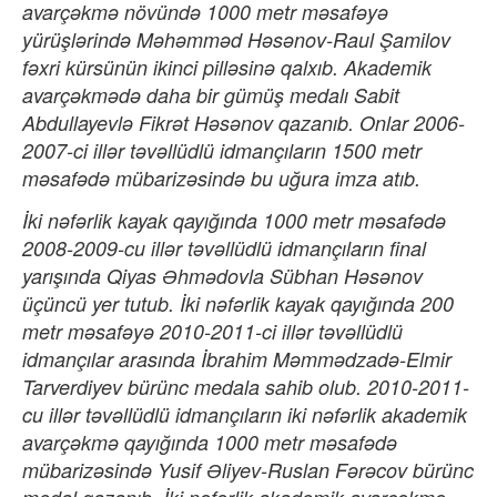
avarçəkmə növündə 1000 metr məsafəyə
yürüşlərində Məhəmməd Həsənov-Raul Şamilov
fəxri kürsünün ikinci pilləsinə qalxıb. Akademik
avarçəkmədə daha bir gümüş medalı Sabit
Abdullayevlə Fikrət Həsənov qazanıb. Onlar 2006-
2007-ci illər təvəllüdlü idmançıların 1500 metr
məsafədə mübarizəsində bu uğura imza atıb.
İki nəfərlik kayak qayığında 1000 metr məsafədə
2008-2009-cu illər təvəllüdlü idmançıların final
yarışında Qiyas Əhmədovla Sübhan Həsənov
üçüncü yer tutub. İki nəfərlik kayak qayığında 200
metr məsafəyə 2010-2011-ci illər təvəllüdlü
idmançılar arasında İbrahim Məmmədzadə-Elmir
Tarverdiyev bürünc medala sahib olub. 2010-2011-
cu illər təvəllüdlü idmançıların iki nəfərlik akademik
avarçəkmə qayığında 1000 metr məsafədə
mübarizəsində Yusif Əliyev-Ruslan Fərəcov bürünc