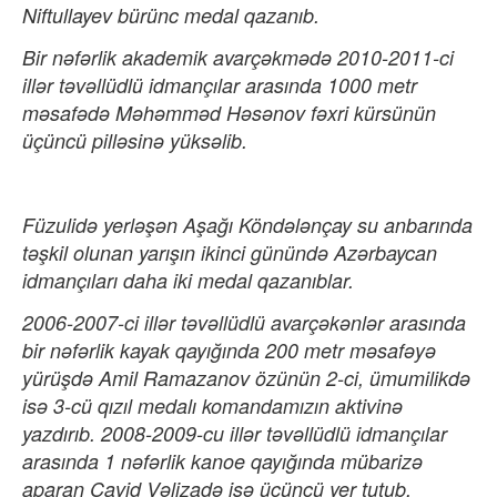
Niftullayev bürünc medal qazanıb.
Bir nəfərlik akademik avarçəkmədə 2010-2011-ci
illər təvəllüdlü idmançılar arasında 1000 metr
məsafədə Məhəmməd Həsənov fəxri kürsünün
üçüncü pilləsinə yüksəlib.
Füzulidə yerləşən Aşağı Köndələnçay su anbarında
təşkil olunan yarışın ikinci günündə Azərbaycan
idmançıları daha iki medal qazanıblar.
2006-2007-ci illər təvəllüdlü avarçəkənlər arasında
bir nəfərlik kayak qayığında 200 metr məsafəyə
yürüşdə Amil Ramazanov özünün 2-ci, ümumilikdə
isə 3-cü qızıl medalı komandamızın aktivinə
yazdırıb. 2008-2009-cu illər təvəllüdlü idmançılar
arasında 1 nəfərlik kanoe qayığında mübarizə
aparan Cavid Vəlizadə isə üçüncü yer tutub.