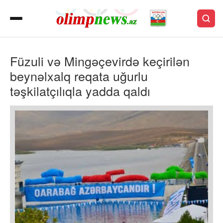
Füzuli və Mingəçevirdə keçirilən
beynəlxalq reqata uğurlu
təşkilatçılıqla yadda qaldı