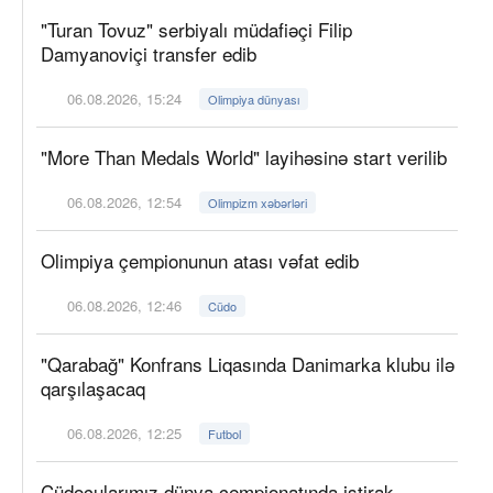
"Turan Tovuz" serbiyalı müdafiəçi Filip
Damyanoviçi transfer edib
06.08.2026, 15:24
Olimpiya dünyası
"More Than Medals World" layihəsinə start verilib
06.08.2026, 12:54
Olimpizm xəbərləri
Olimpiya çempionunun atası vəfat edib
06.08.2026, 12:46
Cüdo
"Qarabağ" Konfrans Liqasında Danimarka klubu ilə
qarşılaşacaq
06.08.2026, 12:25
Futbol
Cüdoçularımız dünya çempionatında iştirak