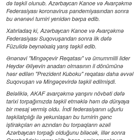
də təşkil olunub. Azərbaycan Kanoe və Avarçəkmə
Federasiyası koronavirus pandemiyasından sonra
bu ənənəvi turniri yenidən bərpa edib.
Xatırladaq ki, Azərbaycan Kanoe və Avarçəkmə
Federasiyası Suqovuşandan sonra ilk dəfə
Füzulidə beynəlxalq yarış təşkil edib.
Ənənəvi "Mingəçevir Reqatası" və ümummilli lider
Heydər Əliyevin anadan olmasının il dönümünə
həsr edilən "Prezident Kuboku" reqatası daha əvvəl
Suqovuşan və Mingəçevirdə təşkil edilmişdi.
Beləliklə, AKAF avarçəkmə yarışını növbəti dəfə
tarixi torpağımızda təşkil etməklə həm də dünyaya
bir mesaj vermiş oldu. İndi federasiyanın uğurlu
təşkilatçılığı ilə yekunlaşan bu turnirin gənc
iştirakçıları ən azından bu torpaqların əzəli
Azərbaycan torpağı olduğunu biləcək, illər sonra