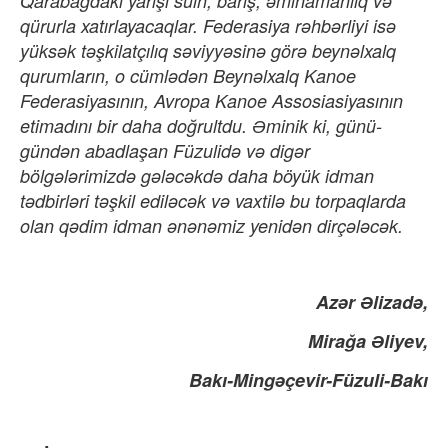
Qarabağdakı yarışı sülh, barış, əminamanlıq və
qürurla xatırlayacaqlar. Federasiya rəhbərliyi isə
yüksək təşkilatçılıq səviyyəsinə görə beynəlxalq
qurumların, o cümlədən Beynəlxalq Kanoe
Federasiyasının, Avropa Kanoe Assosiasiyasının
etimadını bir daha doğrultdu. Əminik ki, günü-
gündən abadlaşan Füzulidə və digər
bölgələrimizdə gələcəkdə daha böyük idman
tədbirləri təşkil ediləcək və vaxtilə bu torpaqlarda
olan qədim idman ənənəmiz yenidən dirçələcək.
Azər Əlizadə,
Mirağa Əliyev,
Bakı-Mingəçevir-Füzuli-Bakı