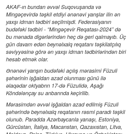
AKAF-ın bundan əvvəl Suqovuşanda və
Mingəçevirdə təşkil etdiyi ənənəvi yarışlar ilin ən
yaxşı idman tədbiri seçilmişdi. Federasiyanın
budəfəki tədbiri - “Mingəçevir Reqatası-2024” də
bu mənada digərlərindən heç də geri qalmayıb. Üç
gün davam edən beynəlxalq reqatanı təşkilatçılıq
səviyyəsinə görə ən yaxşı idman tədbirlərindən biri
hesab etmək olar.
Ənənəvi yarışın budəfəki açılış mərasimi Füzuli
şəhərinin işğaldan azad olunması günü ilə
əlaqədar oktyabrın 17-də Füzulidə, Aşağı
Köndələnçay su anbarında keçirilib.
Mərasimdən əvvəl işğaldan azad edilmiş Füzuli
şəhərində beynəlxalq reqatanın rəsmi paradı təşkil
olunub. Paradda Azərbaycanla yanaşı, Estoniya,
Gürcüstan, İtaliya, Macarıstan, Qazaxıstan, Litva,