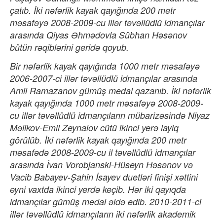
çatıb. İki nəfərlik kayak qayığında 200 metr
məsafəyə 2008-2009-cu illər təvəllüdlü idmançılar
arasında Qiyas Əhmədovla Sübhan Həsənov
bütün rəqiblərini geridə qoyub.
Bir nəfərlik kayak qayığında 1000 metr məsafəyə
2006-2007-ci illər təvəllüdlü idmançılar arasında
Amil Ramazanov gümüş medal qazanıb. İki nəfərlik
kayak qayığında 1000 metr məsafəyə 2008-2009-
cu illər təvəllüdlü idmançıların mübarizəsində Niyaz
Məlikov-Emil Zeynalov cütü ikinci yerə layiq
görülüb. İki nəfərlik kayak qayığında 200 metr
məsafədə 2008-2009-cu il təvəllüdlü idmançılar
arasında İvan Vorobjanski-Hüseyn Həsənov və
Vacib Babayev-Şahin İsayev duetləri finişi xəttini
eyni vaxtda ikinci yerdə keçib. Hər iki qayıqda
idmançılar gümüş medal əldə edib. 2010-2011-ci
illər təvəllüdlü idmançıların iki nəfərlik akademik