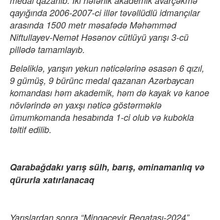
medal qazanıb. İki nəfərlik akademik avarçəkmə
qayığında 2006-2007-ci illər təvəllüdlü idmançılar
arasında 1500 metr məsafədə Məhəmməd
Niftullayev-Nemət Həsənov cütlüyü yarışı 3-cü
pillədə tamamlayıb.
Beləliklə, yarışın yekun nəticələrinə əsasən 6 qızıl,
9 gümüş, 9 bürünc medal qazanan Azərbaycan
komandası həm akademik, həm də kayak və kanoe
növlərində ən yaxşı nəticə göstərməklə
ümumkomanda hesabında 1-ci olub və kubokla
təltif edilib.
Qarabağdakı yarış sülh, barış, əminamanlıq və
qürurla xatırlanacaq
Yarışlardan sonra “Mingəçevir Reqatası-2024”