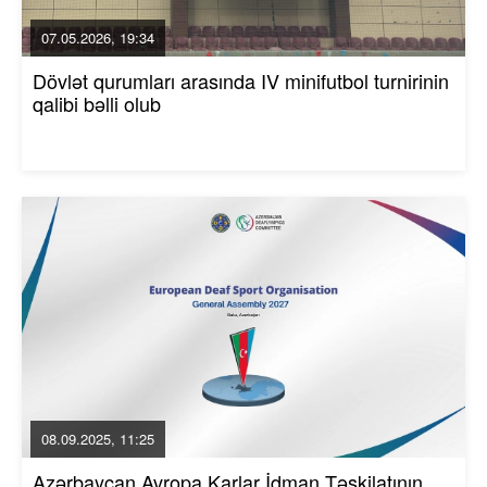
07.05.2026, 19:34
Dövlət qurumları arasında IV minifutbol turnirinin
qalibi bəlli olub
08.09.2025, 11:25
Azərbaycan Avropa Karlar İdman Təşkilatının