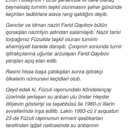
beynəlxalq turnirin təşkil olunmasını şəhər günündə
keçirilən tədbirlərə əlavə rəng qatdığını deyib.
Gənclər və idman naziri Fərid Qayıbov bütün
qonaqları nazirliyin adından salamlayıb. Nazir tarixi
torpağımız Füzulidə təşkil olunan turnirin
əhəmiyyəti barədə danışıb. Çıxışının sonunda turnir
iştirakçılarına uğurlar arzulayan Fərid Qayıbov
yarışları açıq elan edib.
Rəsmi hissə başa çatdıqdan sonra iştirakçı
ölkələrin nümunəvi keçidləri olub.
Qeyd edək ki, Füzuli rayonundakı Köndələnçay
üzərində yerləşən su anbarı ulu öndər Heydər
Əliyevin göstərişi və təşəbbüsü ilə 1980-ci illərin
əvvəllərində inşa edilib. Lakin 1993-cü il avqustun
23-də Füzuli rayonunun erməni qəsbkarları
tərəfindən işğalı nəticəsində su anbarının