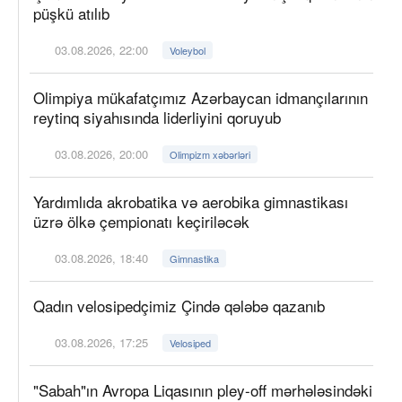
püşkü atılıb
03.08.2026, 22:00
Voleybol
Olimpiya mükafatçımız Azərbaycan idmançılarının
reytinq siyahısında liderliyini qoruyub
03.08.2026, 20:00
Olimpizm xəbərləri
Yardımlıda akrobatika və aerobika gimnastikası
üzrə ölkə çempionatı keçiriləcək
03.08.2026, 18:40
Gimnastika
Qadın velosipedçimiz Çində qələbə qazanıb
03.08.2026, 17:25
Velosiped
"Sabah"ın Avropa Liqasının pley-off mərhələsindəki