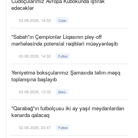
Cüdoçularımız Avropa Kubokunda iştirak
edəcəklər
03.08.2026, 14:50
Cüdo
"Sabah"ın Çempionlar Liqasının pley-off
mərhələsində potensial rəqibləri müəyyənləşib
03.08.2026, 14:32
Futbol
Yeniyetmə boksçularımız Şamaxıda təlim-məşq
toplanışına başlayıb
03.08.2026, 13:32
Boks
"Qarabağ"ın futbolçusu iki ay yaşıl meydanlardan
kənarda qalacaq
02.08.2026, 23:47
Futbol