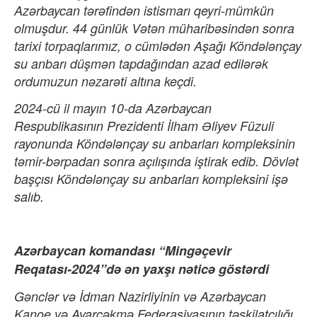
Azərbaycan tərəfindən istismarı qeyri-mümkün
olmuşdur. 44 günlük Vətən müharibəsindən sonra
tarixi torpaqlarımız, o cümlədən Aşağı Köndələnçay
su anbarı düşmən tapdağından azad edilərək
ordumuzun nəzarəti altına keçdi.
2024-cü il mayın 10-da Azərbaycan
Respublikasının Prezidenti İlham Əliyev Füzuli
rayonunda Köndələnçay su anbarları kompleksinin
təmir-bərpadan sonra açılışında iştirak edib. Dövlət
başçısı Köndələnçay su anbarları kompleksini işə
salıb.
Azərbaycan komandası “Mingəçevir
Reqatası-2024”də ən yaxşı nəticə göstərdi
Gənclər və İdman Nazirliyinin və Azərbaycan
Kanoe və Avarçəkmə Federasiyasının təşkilatçılığı