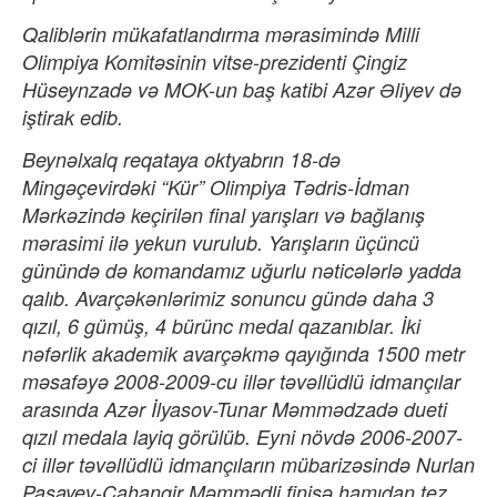
Qaliblərin mükafatlandırma mərasimində Milli
Olimpiya Komitəsinin vitse-prezidenti Çingiz
Hüseynzadə və MOK-un baş katibi Azər Əliyev də
iştirak edib.
Beynəlxalq reqataya oktyabrın 18-də
Mingəçevirdəki “Kür” Olimpiya Tədris-İdman
Mərkəzində keçirilən final yarışları və bağlanış
mərasimi ilə yekun vurulub. Yarışların üçüncü
günündə də komandamız uğurlu nəticələrlə yadda
qalıb. Avarçəkənlərimiz sonuncu gündə daha 3
qızıl, 6 gümüş, 4 bürünc medal qazanıblar. İki
nəfərlik akademik avarçəkmə qayığında 1500 metr
məsafəyə 2008-2009-cu illər təvəllüdlü idmançılar
arasında Azər İlyasov-Tunar Məmmədzadə dueti
qızıl medala layiq görülüb. Eyni növdə 2006-2007-
ci illər təvəllüdlü idmançıların mübarizəsində Nurlan
Paşayev-Cahangir Məmmədli finişə hamıdan tez