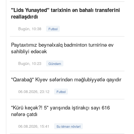
"Lids Yunayted" tarixinin ən bahalı transferini
reallaşdırdı
Bugün, 10:38
Futbol
Paytaxtımız beynəlxalq badminton turnirinə ev
sahibliyi edəcək
Bugün, 10:23
Gündəm
"Qarabağ" Kiyev səfərindən məğlubiyyətlə qayıdır
06.08.2026, 23:12
Futbol
"Kürü keçək?! 5" yarışında iştirakçı sayı 616
nəfərə çatdı
06.08.2026, 15:41
Su idman növləri