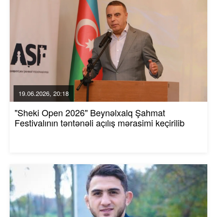
19.06.2026, 20:18
"Sheki Open 2026" Beynəlxalq Şahmat
Festivalının təntənəli açılış mərasimi keçirilib