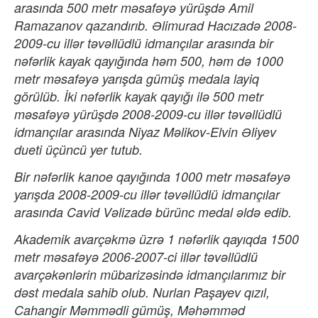
arasında 500 metr məsafəyə yürüşdə Amil
Ramazanov qazandırıb. Əlimurad Hacızadə 2008-
2009-cu illər təvəllüdlü idmançılar arasında bir
nəfərlik kayak qayığında həm 500, həm də 1000
metr məsafəyə yarışda gümüş medala layiq
görülüb. İki nəfərlik kayak qayığı ilə 500 metr
məsafəyə yürüşdə 2008-2009-cu illər təvəllüdlü
idmançılar arasında Niyaz Məlikov-Elvin Əliyev
dueti üçüncü yer tutub.
Bir nəfərlik kanoe qayığında 1000 metr məsafəyə
yarışda 2008-2009-cu illər təvəllüdlü idmançılar
arasında Cavid Vəlizadə bürünc medal əldə edib.
Akademik avarçəkmə üzrə 1 nəfərlik qayıqda 1500
metr məsafəyə 2006-2007-ci illər təvəllüdlü
avarçəkənlərin mübarizəsində idmançılarımız bir
dəst medala sahib olub. Nurlan Paşayev qızıl,
Cahangir Məmmədli gümüş, Məhəmməd