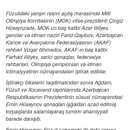
Füzulidəki yarışın rəsmi açılış mərasimdə Milli
Olimpiya Komitəsinin (MOK) vitse-prezidenti Çingiz
Hüseynzadə, MOK-un baş katibi Azər Əliyev,
gənclər və idman naziri Fərid Qayıbov, Azərbaycan
Kanoe və Avarçəkmə Federasiyasının (AKAF)
rəhbəri Vüqar Əhmədov, AKAF-ın baş katibi
Fərhad Əliyev, xarici qonaqlar, federasiya
rəhbərləri, Olimpiya çempionları və idman
ictimaiyyətinin nümayəndələri iştirak ediblər.
İştirakçı ölkələrin təqdimatından sonra Ağdam,
Füzuli və Xocavənd rayonlarında Azərbaycan
Respublikasının Prezidentinin xüsusi nümayəndəsi
Emin Hüseynov qonaqları işğaldan azad edilmiş
torpaqlarda salamlayaraq turnirin əhəmiyyəti
barədə danışıb.
Emin Hüseynov Füzuli şəhərində ilk dəfə olaraq