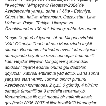
ilə keçirilən “Mingəçevir Reqatası-2024”də
Azərbaycanla yanaşı, daha 11 ölkə - Estoniya,
Gürcüstan, İtaliya, Macarıstan, Qazaxıstan, Litva,
Moldova, Polşa, Türkiyə, Ukrayna və
Özbəkistandan 100-dək idmançı mübarizə aparır.
Yarışın ilk günü oktyabrın 16-da Mingəçevirdəki
“Kür” Olimpiya Tədris-İdman Mərkəzində təşkil
olunub. Reqatanın startından əvvəl federasiyanın
nümayəndə heyəti və rəsmi qonaqlar ümummilli
lider Heydər Əliyevin Mingəçevir şəhərindəki
abidəsini ziyarət edərək önünə gül dəstələri
qoyublar. Xatirəsi ehtiramla yad edilib. Daha sonra
yarışlara start verilib. Turnirin birinci gününü
Azərbaycan komandası 2 qızıl, 3 gümüş, 4 bürünc
olmaqla ümumilikdə 9 medalla tamamlayıb.
Komandamıza ilk qızıl medalı bir nəfərlik kayak
qayığında 2006-2007-ci illər təvəllüdlü idmançılar