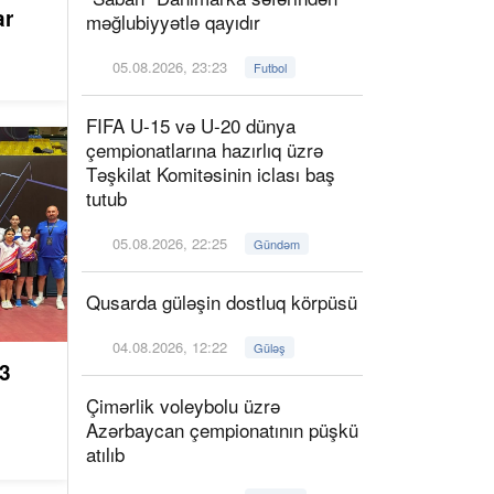
lar
məğlubiyyətlə qayıdır
05.08.2026, 23:23
Futbol
FIFA U-15 və U-20 dünya
çempionatlarına hazırlıq üzrə
Təşkilat Komitəsinin iclası baş
tutub
05.08.2026, 22:25
Gündəm
Qusarda güləşin dostluq körpüsü
04.08.2026, 12:22
Güləş
3
Çimərlik voleybolu üzrə
Azərbaycan çempionatının püşkü
atılıb