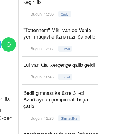
keçirilib
Bugün, 13:36
Cüdo
"Tottenhem" Miki van de Venlə
yeni müqavilə üzrə razılığa gəlib
Bugün, 13:17
Futbol
Lui van Qal xərçəngə qalib gəldi
Bugün, 12:45
Futbol
Bədii gimnastika üzrə 31-ci
ilib.
Azərbaycan çempionatı başa
çatıb
ı
20-dən
Bugün, 12:23
Gimnastika
Azərbaycanlı tədqiqatçı Ankarada