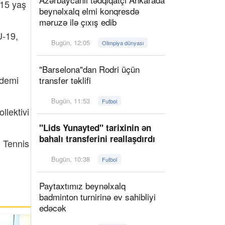
-15 yaş
beynəlxalq elmi konqresdə
məruzə ilə çıxış edib
U-19,
Bugün, 12:05
Olimpiya dünyası
"Barselona"dan Rodri üçün
ndemi
transfer təklifi
Bugün, 11:53
Futbol
llektivi
"Lids Yunayted" tarixinin ən
bahalı transferini reallaşdırdı
ü Tennis
Bugün, 10:38
Futbol
Paytaxtımız beynəlxalq
badminton turnirinə ev sahibliyi
edəcək