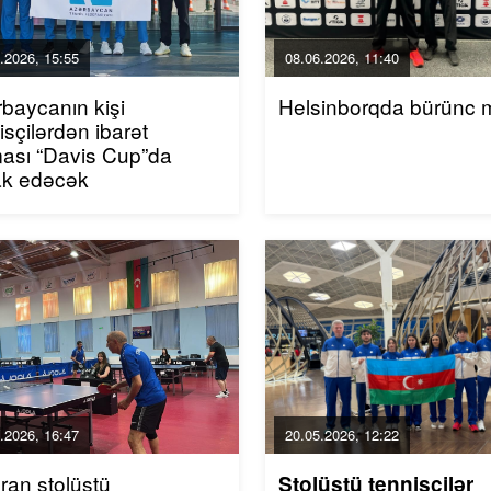
.2026, 15:55
08.06.2026, 11:40
baycanın kişi
Helsinborqda bürünc
isçilərdən ibarət
ası “Davis Cup”da
rak edəcək
.2026, 16:47
20.05.2026, 12:22
ran stolüstü
Stolüstü tennisçilər