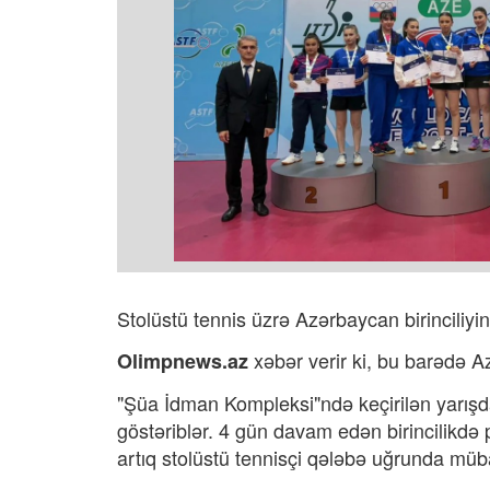
Stolüstü tennis üzrə Azərbaycan birinciliyin
xəbər verir ki, bu
barədə
Az
Olimpnews.az
"Şüa İdman Kompleksi"ndə keçirilən yarışda
göstəriblər. 4 gün davam edən birincilikdə 
artıq stolüstü tennisçi qələbə uğrunda müb