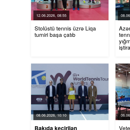
12.06.2026, 08:55
08.06
Stolüstü tennis üzrə Liqa
Azər
turniri başa çatıb
tenn
yığm
işti
08.06.2026, 10:10
06.06
Vete
Bakıda keçirilən