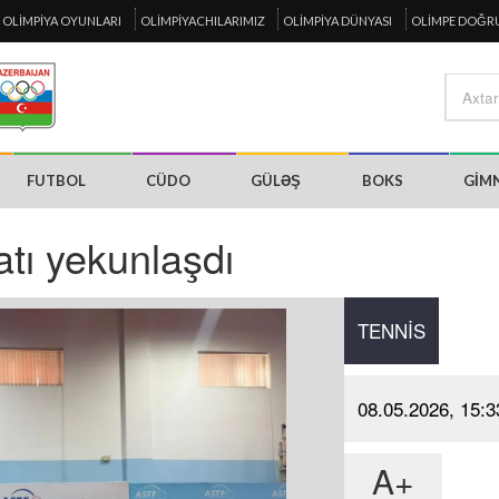
OLIMPIYA OYUNLARI
OLIMPIYACHILARIMIZ
OLIMPIYA DÜNYASI
OLIMPE DOĞR
FUTBOL
CÜDO
GÜLƏŞ
BOKS
GIM
tı yekunlaşdı
TENNIS
08.05.2026, 15:3
A+