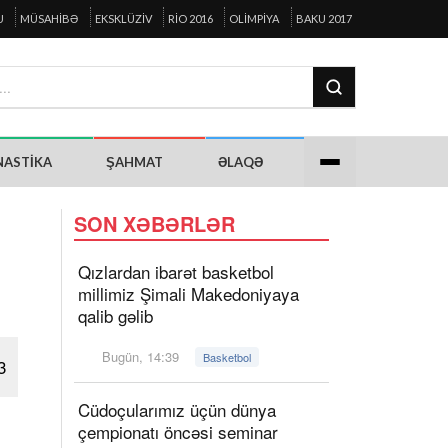
U
MÜSAHIBƏ
EKSKLÜZIV
RIO 2016
OLIMPIYA
BAKU 2017
NASTIKA
ŞAHMAT
ƏLAQƏ
SON XƏBƏRLƏR
Qızlardan ibarət basketbol
millimiz Şimali Makedoniyaya
qalib gəlib
Bugün, 14:39
Basketbol
3
Cüdoçularımız üçün dünya
çempionatı öncəsi seminar