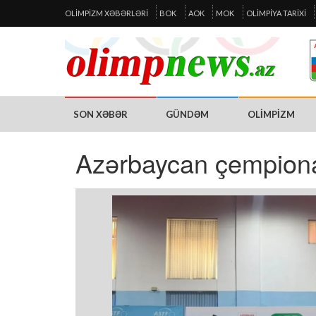
OLIMPIZM XƏBƏRLƏRI
BOK
AOK
MOK
OLIMPIYA TARIXI
SON XƏBƏR
GÜNDƏM
OLIMPIZM
Azərbaycan çempiona