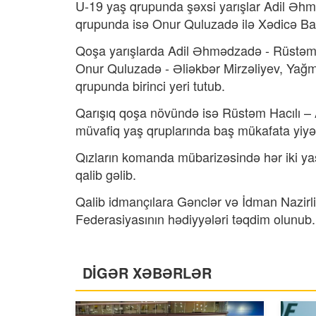
U-19 yaş qrupunda şəxsi yarışlar Adil Əhmə
qrupunda isə Onur Quluzadə ilə Xədicə Bab
Qoşa yarışlarda Adil Əhmədzadə - Rüstəm 
Onur Quluzadə - Əliəkbər Mirzəliyev, Yağ
qrupunda birinci yeri tutub.
Qarışıq qoşa növündə isə Rüstəm Hacılı 
müvafiq yaş qruplarında baş mükafata yiyəl
Qızların komanda mübarizəsində hər iki yaş
qalib gəlib.
Qalib idmançılara Gənclər və İdman Nazirl
Federasiyasının hədiyyələri təqdim olunub.
DİGƏR XƏBƏRLƏR