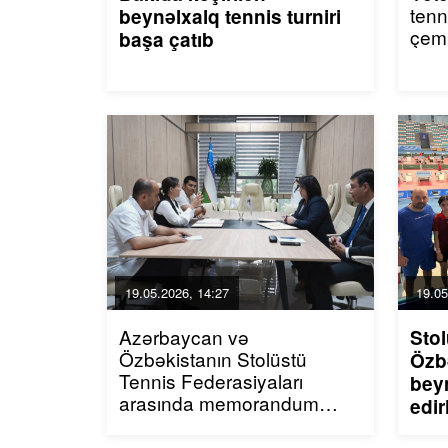
tenn
beynəlxalq tennis turniri
çemp
başa çatıb
19.05.2026, 14:27
19.05
Azərbaycan və
Stol
Özbəkistanın Stolüstü
Özb
Tennis Federasiyaları
beyn
arasında memorandum
edir
imzalanıb