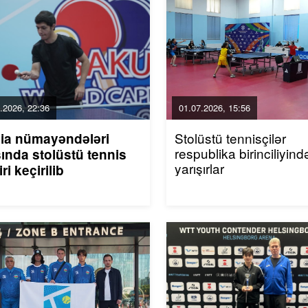
.2026, 22:36
01.07.2026, 15:56
Stolüstü tennisçilər
ia nümayəndələri
respublika birinciliyind
ında stolüstü tennis
yarışırlar
iri keçirilib