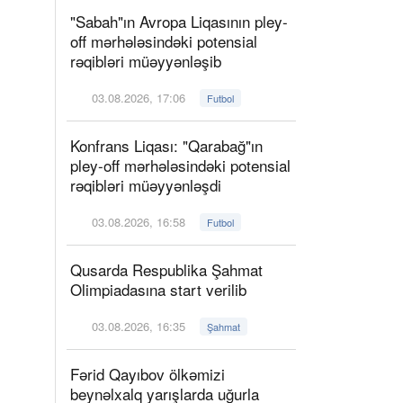
"Sabah"ın Avropa Liqasının pley-
off mərhələsindəki potensial
rəqibləri müəyyənləşib
03.08.2026, 17:06
Futbol
Konfrans Liqası: "Qarabağ"ın
pley-off mərhələsindəki potensial
rəqibləri müəyyənləşdi
03.08.2026, 16:58
Futbol
Qusarda Respublika Şahmat
Olimpiadasına start verilib
03.08.2026, 16:35
Şahmat
Fərid Qayıbov ölkəmizi
beynəlxalq yarışlarda uğurla