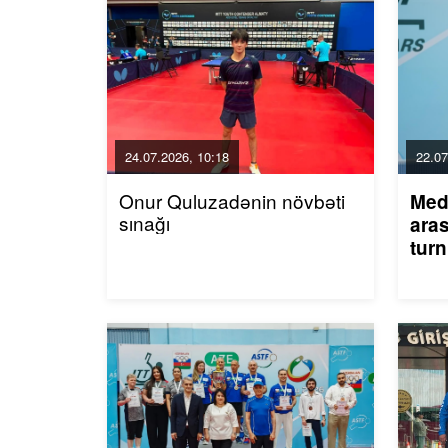
24.07.2026, 10:18
22.07
Onur Quluzadənin növbəti
Med
sınağı
aras
turn