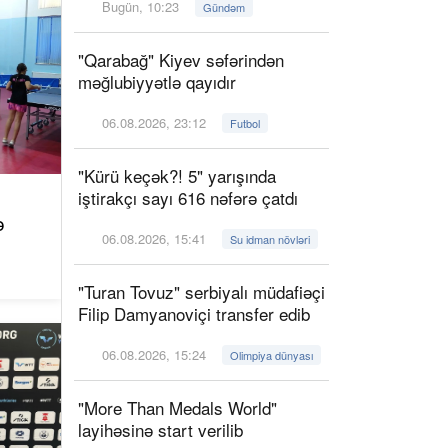
Bugün, 10:23
Gündəm
"Qarabağ" Kiyev səfərindən
məğlubiyyətlə qayıdır
06.08.2026, 23:12
Futbol
"Kürü keçək?! 5" yarışında
iştirakçı sayı 616 nəfərə çatdı
ə
06.08.2026, 15:41
Su idman növləri
"Turan Tovuz" serbiyalı müdafiəçi
Filip Damyanoviçi transfer edib
06.08.2026, 15:24
Olimpiya dünyası
"More Than Medals World"
layihəsinə start verilib