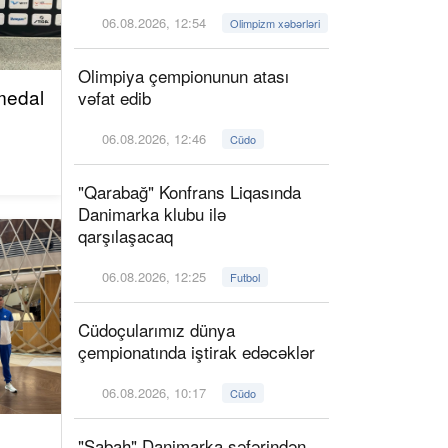
06.08.2026, 12:54
Olimpizm xəbərləri
Olimpiya çempionunun atası
 medal
vəfat edib
06.08.2026, 12:46
Cüdo
"Qarabağ" Konfrans Liqasında
Danimarka klubu ilə
qarşılaşacaq
06.08.2026, 12:25
Futbol
Cüdoçularımız dünya
çempionatında iştirak edəcəklər
06.08.2026, 10:17
Cüdo
"Sabah" Danimarka səfərindən