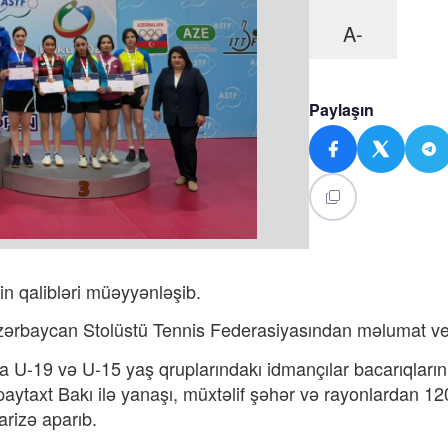
A-
Paylaşın
in qalibləri müəyyənləşib.
ərbaycan Stolüstü Tennis Federasiyasından məlumat ver
 U-19 və U-15 yaş qruplarındakı idmançılar bacarıqların
paytaxt Bakı ilə yanaşı, müxtəlif şəhər və rayonlardan 1
arizə aparıb.