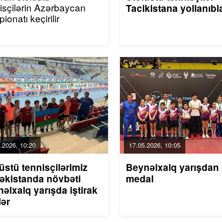
isçilərin Azərbaycan
Tacikistana yollanıb
ionatı keçirilir
.2026, 10:20
17.05.2026, 10:05
üstü tennisçilərimiz
Beynəlxalq yarışdan 
əkistanda növbəti
medal
əlxalq yarışda iştirak
lər