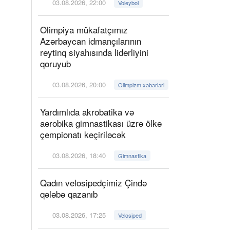
03.08.2026, 22:00
Voleybol
Olimpiya mükafatçımız
Azərbaycan idmançılarının
reytinq siyahısında liderliyini
qoruyub
03.08.2026, 20:00
Olimpizm xəbərləri
Yardımlıda akrobatika və
aerobika gimnastikası üzrə ölkə
çempionatı keçiriləcək
03.08.2026, 18:40
Gimnastika
Qadın velosipedçimiz Çində
qələbə qazanıb
03.08.2026, 17:25
Velosiped