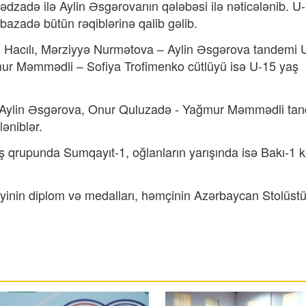
dzadə ilə Aylin Əsgərovanın qələbəsi ilə nəticələnib. U
azadə bütün rəqiblərinə qalib gəlib.
Hacılı, Mərziyyə Nurmətova – Aylin Əsgərova tandemi 
mur Məmmədli – Sofiya Trofimenko cütlüyü isə U-15 yaş
– Aylin Əsgərova, Onur Quluzadə - Yağmur Məmmədli ta
əniblər.
 qrupunda Sumqayıt-1, oğlanların yarışında isə Bakı-1 ko
iyinin diplom və medalları, həmçinin Azərbaycan Stolüst