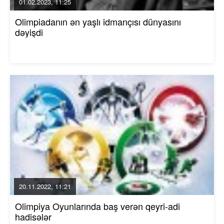
01.02.2023, 11:25
Olimpiadanın ən yaşlı idmançısı dünyasını
dəyişdi
20.11.2022, 11:21
Olimpiya Oyunlarında baş verən qeyri-adi
hadisələr