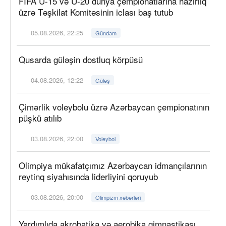
FIFA U-15 və U-20 dünya çempionatlarına hazırlıq
üzrə Təşkilat Komitəsinin iclası baş tutub
05.08.2026, 22:25
Gündəm
Qusarda güləşin dostluq körpüsü
04.08.2026, 12:22
Güləş
Çimərlik voleybolu üzrə Azərbaycan çempionatının
püşkü atılıb
03.08.2026, 22:00
Voleybol
Olimpiya mükafatçımız Azərbaycan idmançılarının
reytinq siyahısında liderliyini qoruyub
03.08.2026, 20:00
Olimpizm xəbərləri
Yardımlıda akrobatika və aerobika gimnastikası