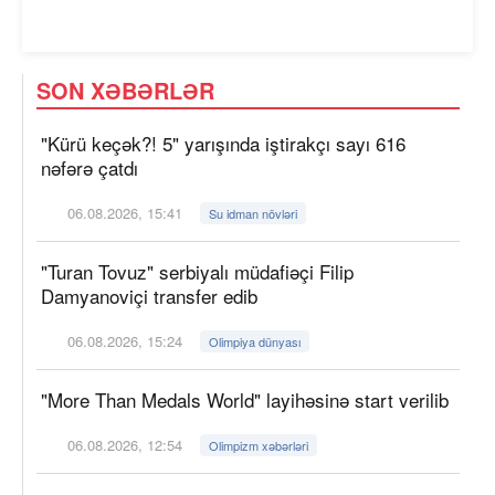
SON XƏBƏRLƏR
"Kürü keçək?! 5" yarışında iştirakçı sayı 616
nəfərə çatdı
06.08.2026, 15:41
Su idman növləri
"Turan Tovuz" serbiyalı müdafiəçi Filip
Damyanoviçi transfer edib
06.08.2026, 15:24
Olimpiya dünyası
"More Than Medals World" layihəsinə start verilib
06.08.2026, 12:54
Olimpizm xəbərləri