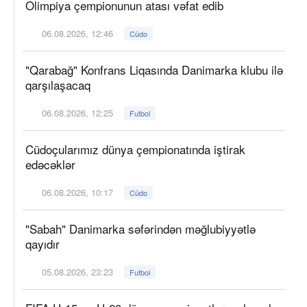
Olimpiya çempionunun atası vəfat edib
06.08.2026, 12:46
Cüdo
"Qarabağ" Konfrans Liqasında Danimarka klubu ilə
qarşılaşacaq
06.08.2026, 12:25
Futbol
Cüdoçularımız dünya çempionatında iştirak
edəcəklər
06.08.2026, 10:17
Cüdo
"Sabah" Danimarka səfərindən məğlubiyyətlə
qayıdır
05.08.2026, 23:23
Futbol