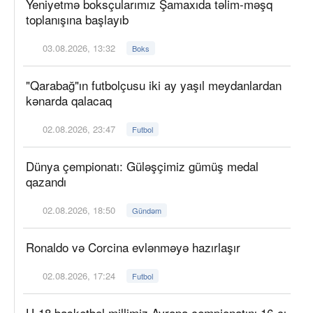
Yeniyetmə boksçularımız Şamaxıda təlim-məşq
toplanışına başlayıb
03.08.2026, 13:32
Boks
"Qarabağ"ın futbolçusu iki ay yaşıl meydanlardan
kənarda qalacaq
02.08.2026, 23:47
Futbol
Dünya çempionatı: Güləşçimiz gümüş medal
qazandı
02.08.2026, 18:50
Gündəm
Ronaldo və Corcina evlənməyə hazırlaşır
02.08.2026, 17:24
Futbol
U-18 basketbol millimiz Avropa çempionatını 16-cı