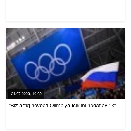
24.07.2023, 10:02
“Biz artıq növbəti Olimpiya tsiklini hədəfləyirik”