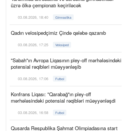
üzrə ölkə çempionatı keçiriləcək
03.08.2026, 18:40
Gimnastika
Qadın velosipedçimiz Çində qələbə qazanıb
03.08.2026, 17:25
Velosiped
"Sabah"ın Avropa Liqasının pley-off mərhələsindəki
potensial rəqibləri müəyyənləşib
03.08.2026, 17:06
Futbol
Konfrans Liqası: "Qarabağ"ın pley-off
mərhələsindəki potensial rəqibləri müəyyənləşdi
03.08.2026, 16:58
Futbol
Qusarda Respublika Şahmat Olimpiadasına start