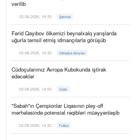
verilib
03.08.2026, 16:35
Şahmat
Fərid Qayıbov ölkəmizi beynəlxalq yarışlarda
uğurla təmsil etmiş idmançılarla görüşüb
03.08.2026, 16:30
Olimpiya dünyası
Cüdoçularımız Avropa Kubokunda iştirak
edəcəklər
03.08.2026, 14:50
Cüdo
"Sabah"ın Çempionlar Liqasının pley-off
mərhələsində potensial rəqibləri müəyyənləşib
03.08.2026, 14:32
Futbol