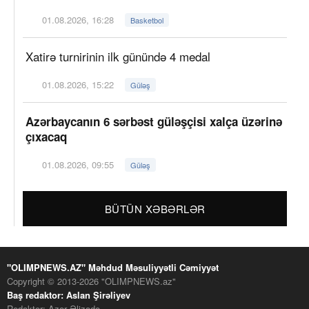
01.08.2026, 16:28
Basketbol
Xatirə turnirinin ilk günündə 4 medal
01.08.2026, 15:22
Güləş
Azərbaycanın 6 sərbəst güləşçisi xalça üzərinə
çıxacaq
01.08.2026, 09:55
Güləş
BÜTÜN XƏBƏRLƏR
"OLIMPNEWS.AZ" Məhdud Məsuliyyətli Cəmiyyət
Copyright © 2013-2026 "OLIMPNEWS.az"
Baş redaktor: Aslan Şirəliyev
Redaktor: Azər Əlizadə