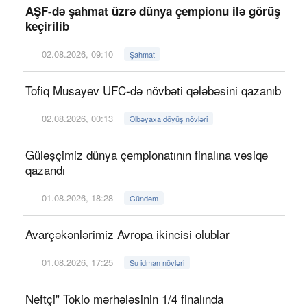
AŞF-də şahmat üzrə dünya çempionu ilə görüş
keçirilib
02.08.2026, 09:10
Şahmat
Tofiq Musayev UFC-də növbəti qələbəsini qazanıb
02.08.2026, 00:13
Əlbəyaxa döyüş növləri
Güləşçimiz dünya çempionatının finalına vəsiqə
qazandı
01.08.2026, 18:28
Gündəm
Avarçəkənlərimiz Avropa ikincisi olublar
01.08.2026, 17:25
Su idman növləri
Neftçi" Tokio mərhələsinin 1/4 finalında