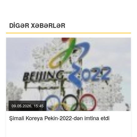
DİGƏR XƏBƏRLƏR
09.05.2026, 15:45
Şimali Koreya Pekin-2022-dən imtina etdi