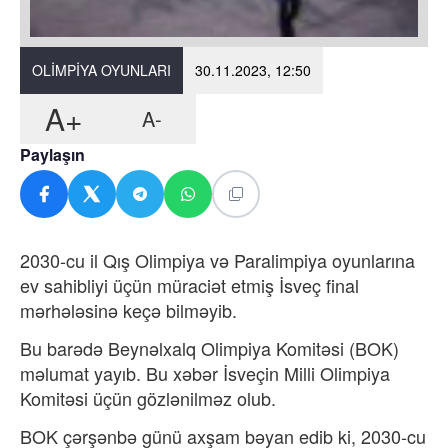
OLIMPIYA OYUNLARI
30.11.2023, 12:50
A+
A-
Paylaşın
2030-cu il Qış Olimpiya və Paralimpiya oyunlarına
ev sahibliyi üçün müraciət etmiş İsveç final
mərhələsinə keçə bilməyib.
Bu barədə Beynəlxalq Olimpiya Komitəsi (BOK)
məlumat yayıb. Bu xəbər İsveçin Milli Olimpiya
Komitəsi üçün gözlənilməz olub.
BOK çərşənbə günü axşam bəyan edib ki, 2030-cu