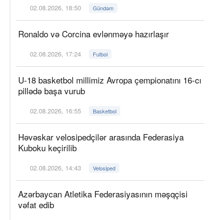
02.08.2026, 18:50
Gündəm
Ronaldo və Corcina evlənməyə hazırlaşır
02.08.2026, 17:24
Futbol
U-18 basketbol millimiz Avropa çempionatını 16-cı
pillədə başa vurub
02.08.2026, 16:55
Basketbol
Həvəskar velosipedçilər arasında Federasiya
Kuboku keçirilib
02.08.2026, 14:43
Velosiped
Azərbaycan Atletika Federasiyasının məşqçisi
vəfat edib