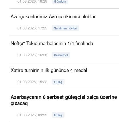
01.08.2026, 18:28
Gündəm
Avarçəkənlərimiz Avropa ikincisi olublar
01.08.2026, 17:25
Su idman növləri
Neftçi" Tokio mərhələsinin 1/4 finalında
01.08.2026, 16:28
Basketbol
Xatirə turnirinin ilk günündə 4 medal
01.08.2026, 15:22
Güləş
Azərbaycanın 6 sərbəst güləşçisi xalça üzərinə
çıxacaq
01.08.2026, 09:55
Güləş