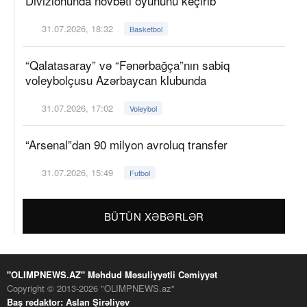
Divizionunda növbəti oyununu keçirib
31.07.2026, 18:32
Basketbol
“Qalatasaray” və “Fənərbağça”nın sabiq
voleybolçusu Azərbaycan klubunda
31.07.2026, 17:02
Voleybol
“Arsenal”dan 90 milyon avroluq transfer
31.07.2026, 15:49
Futbol
BÜTÜN XƏBƏRLƏR
"OLIMPNEWS.AZ" Məhdud Məsuliyyətli Cəmiyyət
Copyright © 2013-2026 "OLIMPNEWS.az"
Baş redaktor: Aslan Şirəliyev