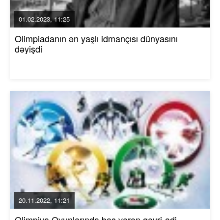
01.02.2023, 11:25
Olimpiadanın ən yaşlı idmançısı dünyasını
dəyişdi
20.11.2022, 11:21
Olimpiya Oyunlarında baş verən qeyri-adi