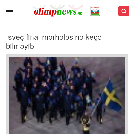
İsveç final mərhələsinə keçə
bilməyib