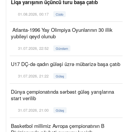
Liqa yarışının üçüncü turu başa çatıb
01.08.2026, 00:17
Cüdo
Atlanta-1996 Yay Olimpiya Oyunlarının 30 illik
yubileyi qeyd olunub
31.07.2026, 22:52
Gündəm
U17 DÇ-də qadın güləşi üzrə mübarizə başa çatıb
31.07.2026, 21:22
Güləş
Dünya çempionatında sərbəst güləş yarışlarına
start verilib
31.07.2026, 21:00
Güləş
Basketbol millimiz Avropa çempionatının B