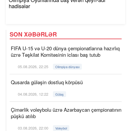
hadisələr
SON XƏBƏRLƏR
FIFA U-15 və U-20 dünya çempionatlarına hazırlıq
üzrə Təşkilat Komitəsinin iclası baş tutub
05.08.2026, 22:25
Olimpiya dünyası
Qusarda güləşin dostluq körpüsü
04.08.2026, 12:22
Güləş
Çimərlik voleybolu üzrə Azərbaycan çempionatının
püşkü atılıb
03.08.2026, 22:00
Voleybol