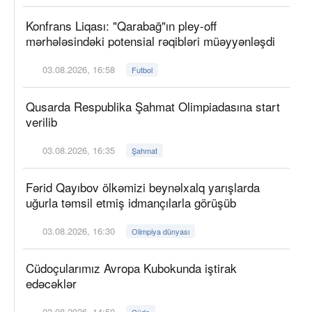
Konfrans Liqası: "Qarabağ"ın pley-off
mərhələsindəki potensial rəqibləri müəyyənləşdi
03.08.2026, 16:58
Futbol
Qusarda Respublika Şahmat Olimpiadasına start
verilib
03.08.2026, 16:35
Şahmat
Fərid Qayıbov ölkəmizi beynəlxalq yarışlarda
uğurla təmsil etmiş idmançılarla görüşüb
03.08.2026, 16:30
Olimpiya dünyası
Cüdoçularımız Avropa Kubokunda iştirak
edəcəklər
03.08.2026, 14:50
Cüdo