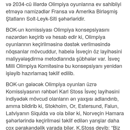
və 2034-cü illərdə Olimpiya oyunlarına ev sahibliyi
etməyə namizədlər Fransa və Amerika Birləşmiş
Ştatların Solt-Leyk-Siti şəhərləridir.
BOK-un komissiyası Olimpiya konsepsiyasını
nəzərdən keçirib və hesab edir ki, Olimpiya
oyunlarının keçirilməsinə dəstək verilməsində
nöqsanlar mövcuddur, habelə İsveçin öz layihəsini
maliyyələşdirmə metodlarında şübhələr var. İsveç
Milli Olimpiya Komitəsinə bu konsepsiyanı yenidən
işləyib hazırlamaq təklif edilib.
BOK-un gələcək Olimpiya oyunları üzrə
Komissiyasının rəhbəri Karl Stoss İsveç layihəsini
indiyədək mövcud olanların ən yaxşısı adlandırıb,
amma bildirib ki, Stokholm, Or, Estersund, Falun,
Latviyanın Siqulda və ola bilər ki, Norveçin Hamara
şəhərlərində keçirilməsi təklif edilən yarışlar daha
çox pərakəndəlik yarada bilər. K.Stoss deyib: “Biz