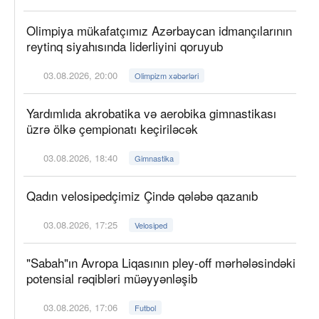
Olimpiya mükafatçımız Azərbaycan idmançılarının
reytinq siyahısında liderliyini qoruyub
03.08.2026, 20:00
Olimpizm xəbərləri
Yardımlıda akrobatika və aerobika gimnastikası
üzrə ölkə çempionatı keçiriləcək
03.08.2026, 18:40
Gimnastika
Qadın velosipedçimiz Çində qələbə qazanıb
03.08.2026, 17:25
Velosiped
"Sabah"ın Avropa Liqasının pley-off mərhələsindəki
potensial rəqibləri müəyyənləşib
03.08.2026, 17:06
Futbol