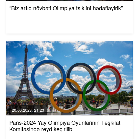
“Biz artıq növbəti Olimpiya tsiklini hədəfləyirik”
20.06.2023, 21:23
Paris-2024 Yay Olimpiya Oyunlarının Təşkilat
Komitəsində reyd keçirilib