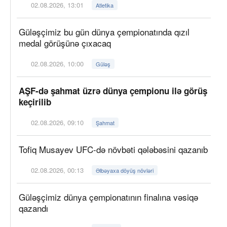
02.08.2026, 13:01
Atletika
Güləşçimiz bu gün dünya çempionatında qızıl
medal görüşünə çıxacaq
02.08.2026, 10:00
Güləş
AŞF-də şahmat üzrə dünya çempionu ilə görüş
keçirilib
02.08.2026, 09:10
Şahmat
Tofiq Musayev UFC-də növbəti qələbəsini qazanıb
02.08.2026, 00:13
Əlbəyaxa döyüş növləri
Güləşçimiz dünya çempionatının finalına vəsiqə
qazandı