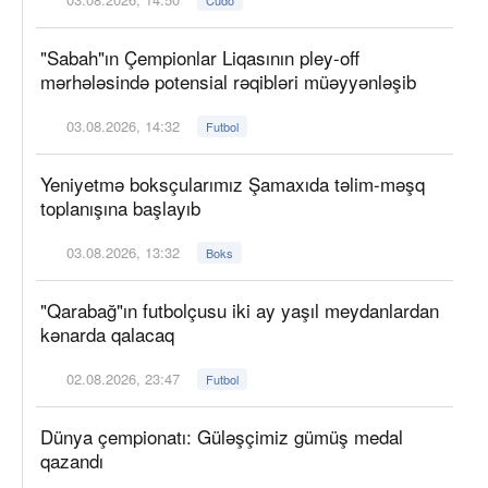
"Sabah"ın Çempionlar Liqasının pley-off
mərhələsində potensial rəqibləri müəyyənləşib
03.08.2026, 14:32
Futbol
Yeniyetmə boksçularımız Şamaxıda təlim-məşq
toplanışına başlayıb
03.08.2026, 13:32
Boks
"Qarabağ"ın futbolçusu iki ay yaşıl meydanlardan
kənarda qalacaq
02.08.2026, 23:47
Futbol
Dünya çempionatı: Güləşçimiz gümüş medal
qazandı