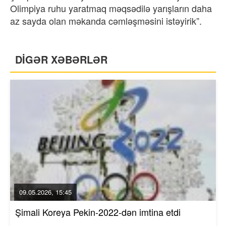
Olimpiya ruhu yaratmaq məqsədilə yarışların daha
az sayda olan məkanda cəmləşməsini istəyirik”.
DİGƏR XƏBƏRLƏR
09.05.2026, 15:45
Şimali Koreya Pekin-2022-dən imtina etdi