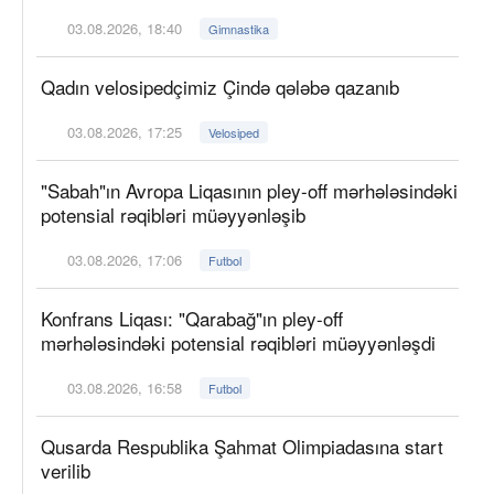
03.08.2026, 18:40
Gimnastika
Qadın velosipedçimiz Çində qələbə qazanıb
03.08.2026, 17:25
Velosiped
"Sabah"ın Avropa Liqasının pley-off mərhələsindəki
potensial rəqibləri müəyyənləşib
03.08.2026, 17:06
Futbol
Konfrans Liqası: "Qarabağ"ın pley-off
mərhələsindəki potensial rəqibləri müəyyənləşdi
03.08.2026, 16:58
Futbol
Qusarda Respublika Şahmat Olimpiadasına start
verilib