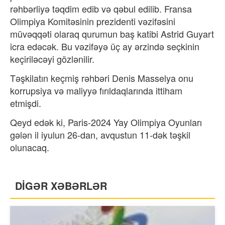
rəhbərliyə təqdim edib və qəbul edilib. Fransa
Olimpiya Komitəsinin prezidenti vəzifəsini
müvəqqəti olaraq qurumun baş katibi Astrid Guyart
icra edəcək. Bu vəzifəyə üç ay ərzində seçkinin
keçiriləcəyi gözlənilir.
Təşkilatın keçmiş rəhbəri Denis Masselya onu
korrupsiya və maliyyə fırıldaqlarında ittiham
etmişdi.
Qeyd edək ki, Paris-2024 Yay Olimpiya Oyunları
gələn il iyulun 26-dan, avqustun 11-dək təşkil
olunacaq.
DİGƏR XƏBƏRLƏR