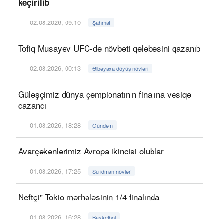
keçirilib
02.08.2026, 09:10
Şahmat
Tofiq Musayev UFC-də növbəti qələbəsini qazanıb
02.08.2026, 00:13
Əlbəyaxa döyüş növləri
Güləşçimiz dünya çempionatının finalına vəsiqə
qazandı
01.08.2026, 18:28
Gündəm
Avarçəkənlərimiz Avropa ikincisi olublar
01.08.2026, 17:25
Su idman növləri
Neftçi" Tokio mərhələsinin 1/4 finalında
01.08.2026, 16:28
Basketbol