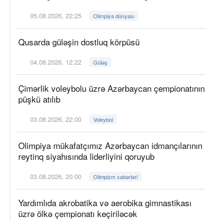
05.08.2026, 22:25
Olimpiya dünyası
Qusarda güləşin dostluq körpüsü
04.08.2026, 12:22
Güləş
Çimərlik voleybolu üzrə Azərbaycan çempionatının
püşkü atılıb
03.08.2026, 22:00
Voleybol
Olimpiya mükafatçımız Azərbaycan idmançılarının
reytinq siyahısında liderliyini qoruyub
03.08.2026, 20:00
Olimpizm xəbərləri
Yardımlıda akrobatika və aerobika gimnastikası
üzrə ölkə çempionatı keçiriləcək