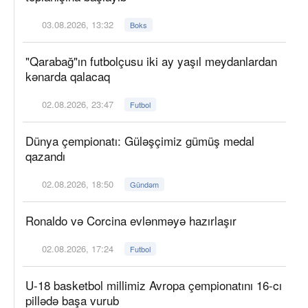
03.08.2026, 13:32
Boks
"Qarabağ"ın futbolçusu iki ay yaşıl meydanlardan
kənarda qalacaq
02.08.2026, 23:47
Futbol
Dünya çempionatı: Güləşçimiz gümüş medal
qazandı
02.08.2026, 18:50
Gündəm
Ronaldo və Corcina evlənməyə hazırlaşır
02.08.2026, 17:24
Futbol
U-18 basketbol millimiz Avropa çempionatını 16-cı
pillədə başa vurub