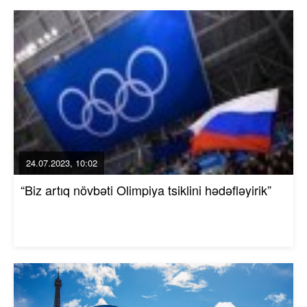
24.07.2023, 10:02
“Biz artıq növbəti Olimpiya tsiklini hədəfləyirik”