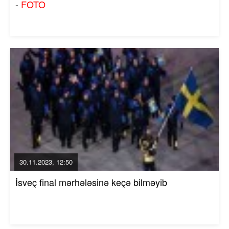
-
FOTO
30.11.2023, 12:50
İsveç final mərhələsinə keçə bilməyib