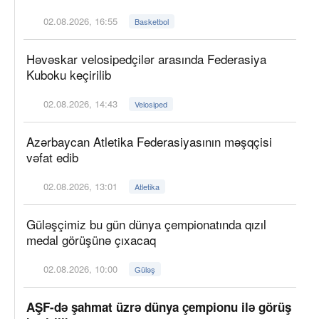
02.08.2026, 16:55
Basketbol
Həvəskar velosipedçilər arasında Federasiya
Kuboku keçirilib
02.08.2026, 14:43
Velosiped
Azərbaycan Atletika Federasiyasının məşqçisi
vəfat edib
02.08.2026, 13:01
Atletika
Güləşçimiz bu gün dünya çempionatında qızıl
medal görüşünə çıxacaq
02.08.2026, 10:00
Güləş
AŞF-də şahmat üzrə dünya çempionu ilə görüş