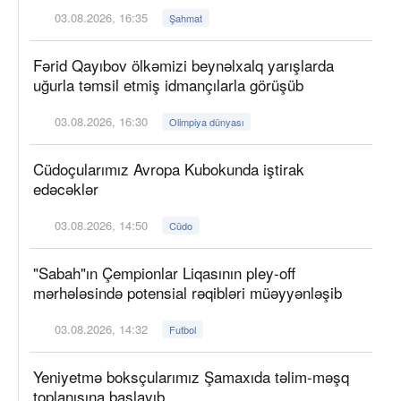
03.08.2026, 16:35
Şahmat
Fərid Qayıbov ölkəmizi beynəlxalq yarışlarda
uğurla təmsil etmiş idmançılarla görüşüb
03.08.2026, 16:30
Olimpiya dünyası
Cüdoçularımız Avropa Kubokunda iştirak
edəcəklər
03.08.2026, 14:50
Cüdo
"Sabah"ın Çempionlar Liqasının pley-off
mərhələsində potensial rəqibləri müəyyənləşib
03.08.2026, 14:32
Futbol
Yeniyetmə boksçularımız Şamaxıda təlim-məşq
toplanışına başlayıb