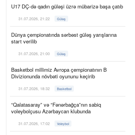
U17 DÇ-də qadın güləşi üzrə mübarizə başa çatıb
31.07.2026, 21:22
Güləş
Dünya çempionatında sərbəst güləş yarışlarına
start verilib
31.07.2026, 21:00
Güləş
Basketbol millimiz Avropa çempionatının B
Divizionunda növbəti oyununu keçirib
31.07.2026, 18:32
Basketbol
“Qalatasaray” və “Fənərbağça”nın sabiq
voleybolçusu Azərbaycan klubunda
31.07.2026, 17:02
Voleybol