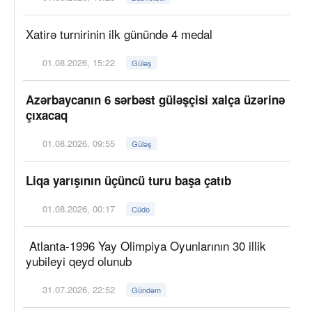
Xatirə turnirinin ilk günündə 4 medal
01.08.2026, 15:22
Güləş
Azərbaycanın 6 sərbəst güləşçisi xalça üzərinə
çıxacaq
01.08.2026, 09:55
Güləş
Liqa yarışının üçüncü turu başa çatıb
01.08.2026, 00:17
Cüdo
Atlanta-1996 Yay Olimpiya Oyunlarının 30 illik
yubileyi qeyd olunub
31.07.2026, 22:52
Gündəm