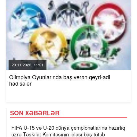
20.11.2022, 11:21
Olimpiya Oyunlarında baş verən qeyri-adi
hadisələr
SON XƏBƏRLƏR
FIFA U-15 və U-20 dünya çempionatlarına hazırlıq
üzrə Təşkilat Komitəsinin iclası baş tutub