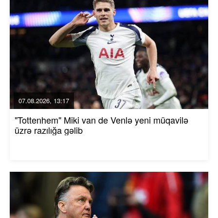
07.08.2026, 13:17
"Tottenhem" Miki van de Venlə yeni müqavilə
üzrə razılığa gəlib