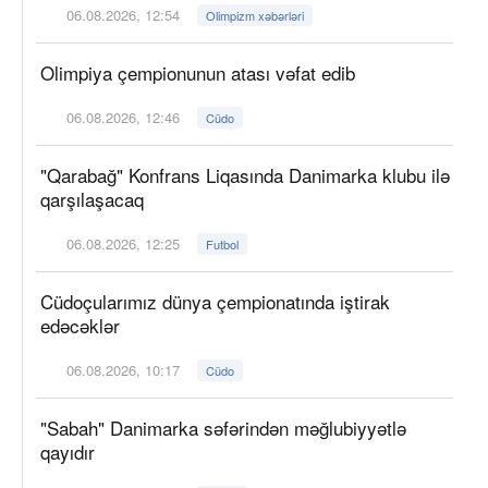
06.08.2026, 12:54
Olimpizm xəbərləri
Olimpiya çempionunun atası vəfat edib
06.08.2026, 12:46
Cüdo
"Qarabağ" Konfrans Liqasında Danimarka klubu ilə
qarşılaşacaq
06.08.2026, 12:25
Futbol
Cüdoçularımız dünya çempionatında iştirak
edəcəklər
06.08.2026, 10:17
Cüdo
"Sabah" Danimarka səfərindən məğlubiyyətlə
qayıdır