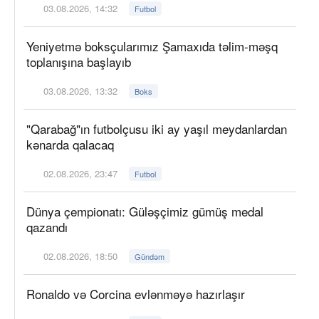
03.08.2026, 14:32
Futbol
Yeniyetmə boksçularımız Şamaxıda təlim-məşq
toplanışına başlayıb
03.08.2026, 13:32
Boks
"Qarabağ"ın futbolçusu iki ay yaşıl meydanlardan
kənarda qalacaq
02.08.2026, 23:47
Futbol
Dünya çempionatı: Güləşçimiz gümüş medal
qazandı
02.08.2026, 18:50
Gündəm
Ronaldo və Corcina evlənməyə hazırlaşır