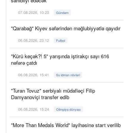
sahibliyi edəcək
07.08.2026, 10:23
Gündəm
"Qarabağ" Kiyev səfərindən məğlubiyyətlə qayıdır
06.08.2026, 23:12
Futbol
"Kürü keçək?! 5" yarışında iştirakçı sayı 616
nəfərə çatdı
06.08.2026, 15:41
Su idman növləri
"Turan Tovuz" serbiyalı müdafiəçi Filip
Damyanoviçi transfer edib
06.08.2026, 15:24
Olimpiya dünyası
"More Than Medals World" layihəsinə start verilib