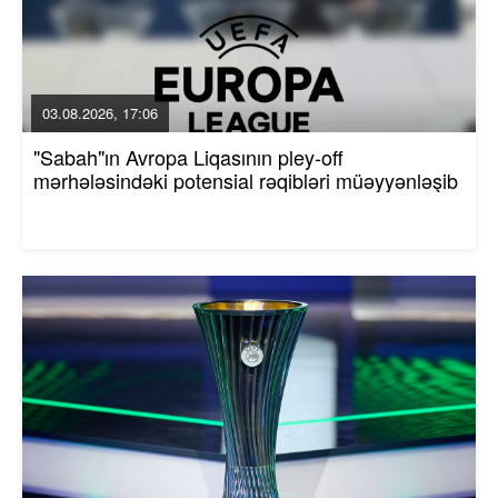
03.08.2026, 17:06
"Sabah"ın Avropa Liqasının pley-off
mərhələsindəki potensial rəqibləri müəyyənləşib