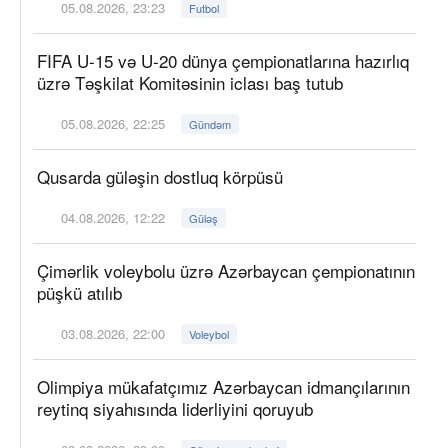
05.08.2026, 23:23
Futbol
FIFA U-15 və U-20 dünya çempionatlarına hazırlıq
üzrə Təşkilat Komitəsinin iclası baş tutub
05.08.2026, 22:25
Gündəm
Qusarda güləşin dostluq körpüsü
04.08.2026, 12:22
Güləş
Çimərlik voleybolu üzrə Azərbaycan çempionatının
püşkü atılıb
03.08.2026, 22:00
Voleybol
Olimpiya mükafatçımız Azərbaycan idmançılarının
reytinq siyahısında liderliyini qoruyub