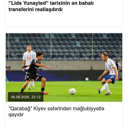
"Lids Yunayted" tarixinin ən bahalı
transferini reallaşdırdı
06.08.2026, 23:12
"Qarabağ" Kiyev səfərindən məğlubiyyətlə
qayıdır