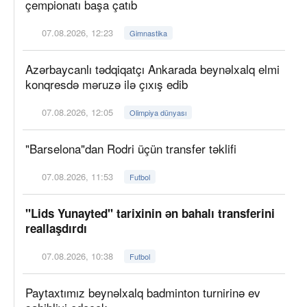
çempionatı başa çatıb
07.08.2026, 12:23
Gimnastika
Azərbaycanlı tədqiqatçı Ankarada beynəlxalq elmi
konqresdə məruzə ilə çıxış edib
07.08.2026, 12:05
Olimpiya dünyası
"Barselona"dan Rodri üçün transfer təklifi
07.08.2026, 11:53
Futbol
"Lids Yunayted" tarixinin ən bahalı transferini
reallaşdırdı
07.08.2026, 10:38
Futbol
Paytaxtımız beynəlxalq badminton turnirinə ev