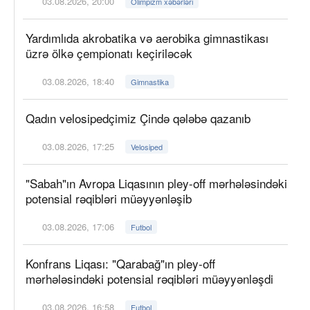
03.08.2026, 20:00
Olimpizm xəbərləri
Yardımlıda akrobatika və aerobika gimnastikası
üzrə ölkə çempionatı keçiriləcək
03.08.2026, 18:40
Gimnastika
Qadın velosipedçimiz Çində qələbə qazanıb
03.08.2026, 17:25
Velosiped
"Sabah"ın Avropa Liqasının pley-off mərhələsindəki
potensial rəqibləri müəyyənləşib
03.08.2026, 17:06
Futbol
Konfrans Liqası: "Qarabağ"ın pley-off
mərhələsindəki potensial rəqibləri müəyyənləşdi
03.08.2026, 16:58
Futbol