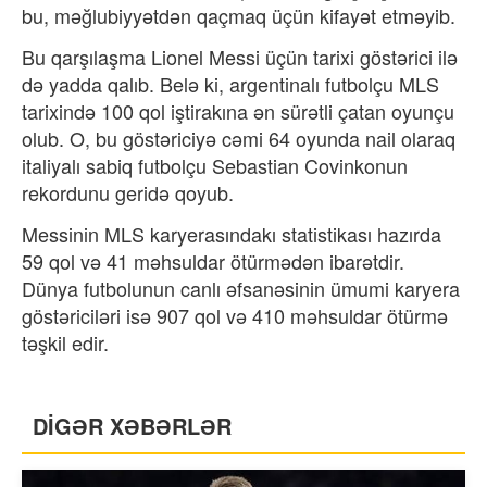
bu, məğlubiyyətdən qaçmaq üçün kifayət etməyib.
Bu qarşılaşma Lionel Messi üçün tarixi göstərici ilə
də yadda qalıb. Belə ki, argentinalı futbolçu MLS
tarixində 100 qol iştirakına ən sürətli çatan oyunçu
olub. O, bu göstəriciyə cəmi 64 oyunda nail olaraq
italiyalı sabiq futbolçu
Sebastian Covinko
nun
rekordunu geridə qoyub.
Messinin MLS karyerasındakı statistikası hazırda
59 qol və 41 məhsuldar ötürmədən ibarətdir.
Dünya futbolunun canlı əfsanəsinin ümumi karyera
göstəriciləri isə 907 qol və 410 məhsuldar ötürmə
təşkil edir.
DİGƏR XƏBƏRLƏR