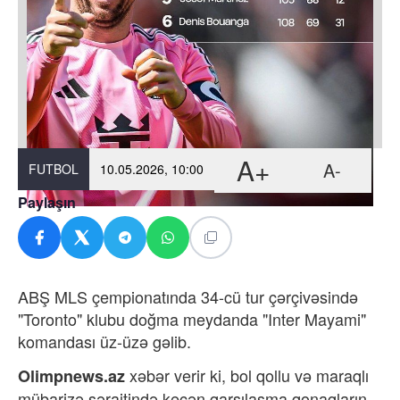
A+
A-
FUTBOL
10.05.2026, 10:00
Paylaşın
ABŞ MLS çempionatında 34-cü tur çərçivəsində
"Toronto" klubu doğma meydanda "Inter Mayami"
komandası üz-üzə gəlib.
xəbər verir ki,
bol qollu və maraqlı
Olimpnews.az
mübarizə şəraitində keçən qarşılaşma qonaqların