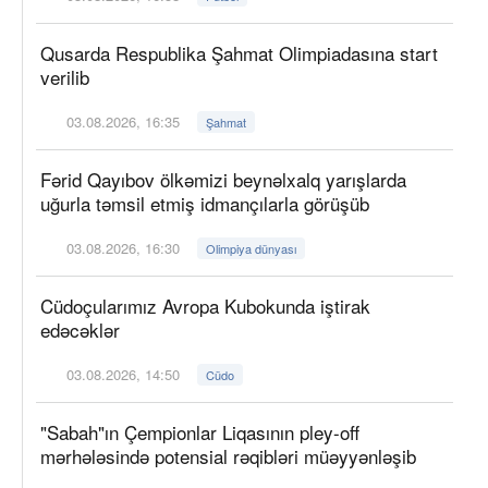
Qusarda Respublika Şahmat Olimpiadasına start
verilib
03.08.2026, 16:35
Şahmat
Fərid Qayıbov ölkəmizi beynəlxalq yarışlarda
uğurla təmsil etmiş idmançılarla görüşüb
03.08.2026, 16:30
Olimpiya dünyası
Cüdoçularımız Avropa Kubokunda iştirak
edəcəklər
03.08.2026, 14:50
Cüdo
"Sabah"ın Çempionlar Liqasının pley-off
mərhələsində potensial rəqibləri müəyyənləşib