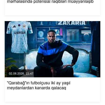
mərhələsində potensial rəqibləri müəyyənləşib
02.08.2026, 23:47
"Qarabağ"ın futbolçusu iki ay yaşıl
meydanlardan kənarda qalacaq