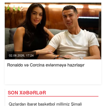
02.08.2026, 17:24
Ronaldo və Corcina evlənməyə hazırlaşır
SON XƏBƏRLƏR
Qızlardan ibarət basketbol millimiz Şimali