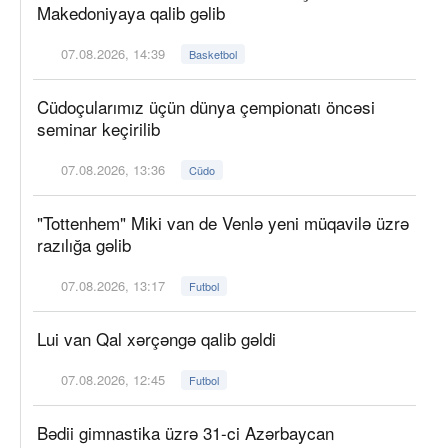
Makedoniyaya qalib gəlib
07.08.2026, 14:39
Basketbol
Cüdoçularımız üçün dünya çempionatı öncəsi
seminar keçirilib
07.08.2026, 13:36
Cüdo
"Tottenhem" Miki van de Venlə yeni müqavilə üzrə
razılığa gəlib
07.08.2026, 13:17
Futbol
Lui van Qal xərçəngə qalib gəldi
07.08.2026, 12:45
Futbol
Bədii gimnastika üzrə 31-ci Azərbaycan