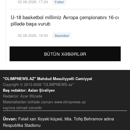
02.08.2026, 17:24
Futbol
U-18 basketbol millimiz Avropa çempionatını 16-cı
pillədə başa vurub
02.08.2026, 16:55
Basketbol
BÜTÜN XƏBƏRLƏR
"OLIMPNEWS.AZ" Məhdud Məsuliyyətli Cəmiyyət
Copyright © 2013-2026 "OLIMPNEWS.az"
Baş redaktor: Aslan Şirəliyev
Redaktor: Azər Əlizadə
Materiallardan istifadə zamanı www.olimpnews.az
saytına istinad zəruridir
Ünvan:
Fətəli xan Xoyski küçəsi, 98a. Tofiq Bəhramov adına
Respublika Stadionu