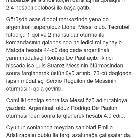
2:4 hesablı qələbəsi ilə başa çatıb.
Görüşdə əsas diqqət mərkəzində yenə də
argentinalı superulduz
Lionel Messi
olub. Təcrübəli
futbolçu 1 qol və 2 məhsuldar ötürmə ilə
komandasının qələbəsində həlledici rol oynayıb.
Matçda hesabı 44-cü dəqiqədə argentinalı
yarımmüdafiəçi Rodriqo De Paul açıb. İkinci
hissədə isə Luis Suarez Messinin ötürməsindən
sonra fərqlənərək üstünlüyü artırıb. 73-cü dəqiqədə
ispan müdafiəçi Serxio Reguilon də Messinin
ötürməsini qola çevirib.
Cəmi iki dəqiqə sonra isə Messi özü adını tabloya
yazdırıb. Argentinalı ulduz Rodriqo De Paulun
ötürməsindən sonra fərqlənərək hesabı 4:0 edib.
Oyunun sonlarında meydan sahibləri
Emilio
Aristizabal
ın dublu ilə fərqi azaltmağa çalışsalar da,