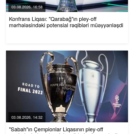
03.08.2026, 16:58
Konfrans Liqası: "Qarabağ"ın pley-off
mərhələsindəki potensial rəqibləri müəyyənləşdi
03.08.2026, 14:32
"Sabah"ın Çempionlar Liqasının pley-off