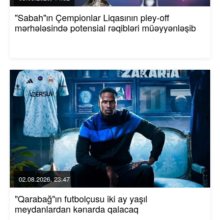
"Sabah"ın Çempionlar Liqasının pley-off
mərhələsində potensial rəqibləri müəyyənləşib
02.08.2026, 23:47
"Qarabağ"ın futbolçusu iki ay yaşıl
meydanlardan kənarda qalacaq