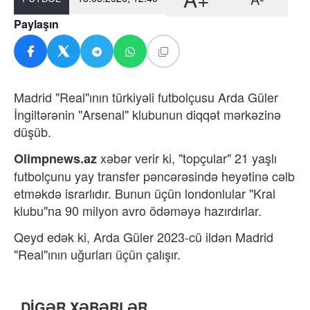
Paylaşın
Madrid "Real"ının türkiyəli futbolçusu Arda Güler
İngiltərənin "Arsenal" klubunun diqqət mərkəzinə
düşüb.
xəbər verir ki, "topçular" 21 yaşlı
Olimpnews.az
futbolçunu yay transfer pəncərəsində heyətinə cəlb
etməkdə israrlıdır. Bunun üçün londonlular "Kral
klubu"na
90 milyon avro ödəməyə hazırdırlar.
Qeyd edək ki, Arda Güler 2023-cü ildən Madrid
"Real"ının uğurları üçün çalışır.
DİGƏR XƏBƏRLƏR