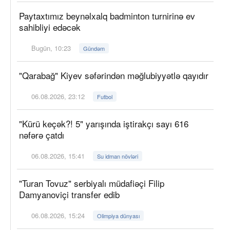
Paytaxtımız beynəlxalq badminton turnirinə ev
sahibliyi edəcək
Bugün, 10:23
Gündəm
"Qarabağ" Kiyev səfərindən məğlubiyyətlə qayıdır
06.08.2026, 23:12
Futbol
"Kürü keçək?! 5" yarışında iştirakçı sayı 616
nəfərə çatdı
06.08.2026, 15:41
Su idman növləri
"Turan Tovuz" serbiyalı müdafiəçi Filip
Damyanoviçi transfer edib
06.08.2026, 15:24
Olimpiya dünyası