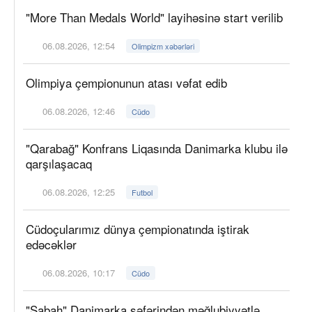
"More Than Medals World" layihəsinə start verilib
06.08.2026, 12:54
Olimpizm xəbərləri
Olimpiya çempionunun atası vəfat edib
06.08.2026, 12:46
Cüdo
"Qarabağ" Konfrans Liqasında Danimarka klubu ilə
qarşılaşacaq
06.08.2026, 12:25
Futbol
Cüdoçularımız dünya çempionatında iştirak
edəcəklər
06.08.2026, 10:17
Cüdo
"Sabah" Danimarka səfərindən məğlubiyyətlə