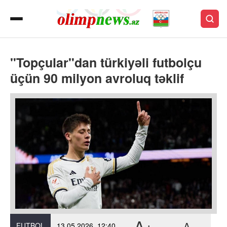
"Topçular"dan türkiyəli futbolçu
üçün 90 milyon avroluq təklif
A+
A-
FUTBOL
13.05.2026, 12:40