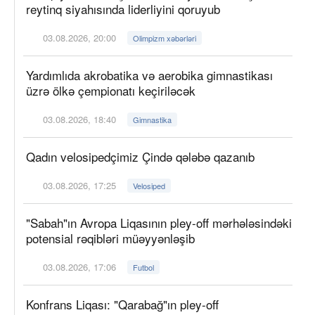
reytinq siyahısında liderliyini qoruyub
03.08.2026, 20:00
Olimpizm xəbərləri
Yardımlıda akrobatika və aerobika gimnastikası
üzrə ölkə çempionatı keçiriləcək
03.08.2026, 18:40
Gimnastika
Qadın velosipedçimiz Çində qələbə qazanıb
03.08.2026, 17:25
Velosiped
"Sabah"ın Avropa Liqasının pley-off mərhələsindəki
potensial rəqibləri müəyyənləşib
03.08.2026, 17:06
Futbol
Konfrans Liqası: "Qarabağ"ın pley-off