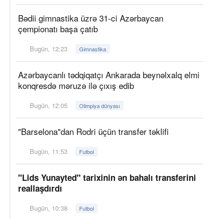
Bədii gimnastika üzrə 31-ci Azərbaycan
çempionatı başa çatıb
Bugün, 12:23
Gimnastika
Azərbaycanlı tədqiqatçı Ankarada beynəlxalq elmi
konqresdə məruzə ilə çıxış edib
Bugün, 12:05
Olimpiya dünyası
"Barselona"dan Rodri üçün transfer təklifi
Bugün, 11:53
Futbol
"Lids Yunayted" tarixinin ən bahalı transferini
reallaşdırdı
Bugün, 10:38
Futbol