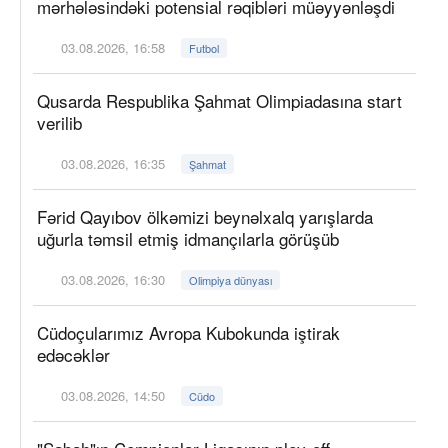
mərhələsindəki potensial rəqibləri müəyyənləşdi
03.08.2026, 16:58
Futbol
Qusarda Respublika Şahmat Olimpiadasına start
verilib
03.08.2026, 16:35
Şahmat
Fərid Qayıbov ölkəmizi beynəlxalq yarışlarda
uğurla təmsil etmiş idmançılarla görüşüb
03.08.2026, 16:30
Olimpiya dünyası
Cüdoçularımız Avropa Kubokunda iştirak
edəcəklər
03.08.2026, 14:50
Cüdo