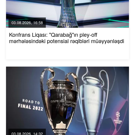
03.08.2026, 16:58
Konfrans Liqası: "Qarabağ"ın pley-off
mərhələsindəki potensial rəqibləri müəyyənləşdi
03.08.2026, 14:32