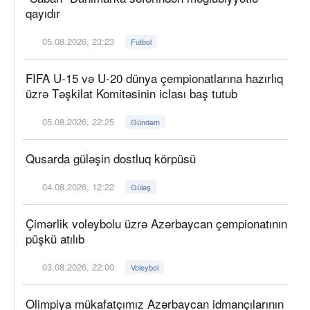
qayıdır
05.08.2026, 23:23
Futbol
FIFA U-15 və U-20 dünya çempionatlarına hazırlıq
üzrə Təşkilat Komitəsinin iclası baş tutub
05.08.2026, 22:25
Gündəm
Qusarda güləşin dostluq körpüsü
04.08.2026, 12:22
Güləş
Çimərlik voleybolu üzrə Azərbaycan çempionatının
püşkü atılıb
03.08.2026, 22:00
Voleybol
Olimpiya mükafatçımız Azərbaycan idmançılarının