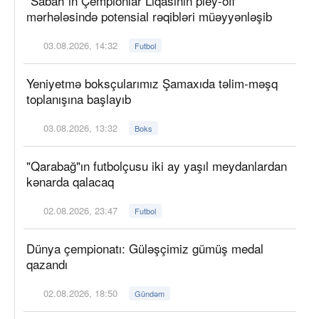
"Sabah"ın Çempionlar Liqasının pley-off
mərhələsində potensial rəqibləri müəyyənləşib
03.08.2026, 14:32
Futbol
Yeniyetmə boksçularımız Şamaxıda təlim-məşq
toplanışına başlayıb
03.08.2026, 13:32
Boks
"Qarabağ"ın futbolçusu iki ay yaşıl meydanlardan
kənarda qalacaq
02.08.2026, 23:47
Futbol
Dünya çempionatı: Güləşçimiz gümüş medal
qazandı
02.08.2026, 18:50
Gündəm