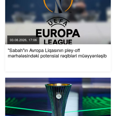
03.08.2026, 17:06
"Sabah"ın Avropa Liqasının pley-off
mərhələsindəki potensial rəqibləri müəyyənləşib