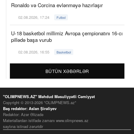
Ronaldo və Corcina evlənməyə hazırlaşır
02.08.2026, 17:24
Futbol
U-18 basketbol millimiz Avropa çempionatını 16-cı
pillədə başa vurub
02.08.2026, 16:55
Basketbol
BÜTÜN XƏBƏRLƏR
"OLIMPNEWS.AZ" Məhdud Məsuliyyətli Cəmiyyət
Copyright © 2013-2026 "OLIMPNEWS.az"
Baş redaktor: Aslan Şirəliyev
Redaktor: Azər Əlizadə
Materiallardan istifadə zamanı www.olimpnews.az
saytına istinad zəruridir