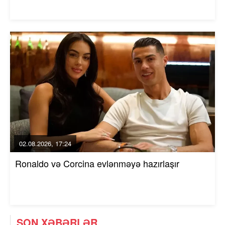
02.08.2026, 17:24
Ronaldo və Corcina evlənməyə hazırlaşır
SON XƏBƏRLƏR