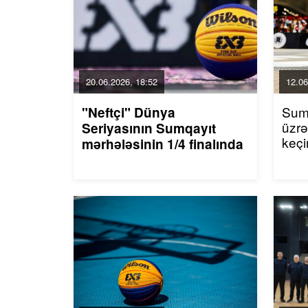
20.06.2026, 18:52
12.06
Sum
"Neftçi" Dünya
üzrə
Seriyasının Sumqayıt
keçi
mərhələsinin 1/4 finalında