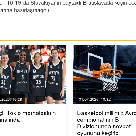
un 10-19-da Slovakiyanın paytaxtı Bratislavada keçiriləc
arına hazırlaşmaqdır.
.2026, 16:28
31.07.2026, 18:32
çi" Tokio mərhələsinin
Basketbol millimiz Avr
finalında
çempionatının B
Divizionunda növbəti
oyununu keçirib