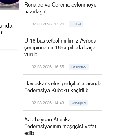
Ronaldo və Corcina evlənməyə
hazırlaşır
kunda
02.08.2026, 17:24
Futbol
r
U-18 basketbol millimiz Avropa
çempionatını 16-cı pillədə başa
vurub
02.08.2026, 16:55
Basketbol
Həvəskar velosipedçilər arasında
Federasiya Kuboku keçirilib
02.08.2026, 14:43
Velosiped
Azərbaycan Atletika
Federasiyasının məşqçisi vəfat
edib