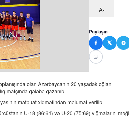
A-
Paylaşın
 toplanışında olan Azərbaycanın 20 yaşadək oğlan
şlıq matçında qələbə qazanıb.
yasının mətbuat xidmətindən məlumat verilib.
ürcüstanın U-18 (86:64) və U-20 (75:69) yığmalarını məğ