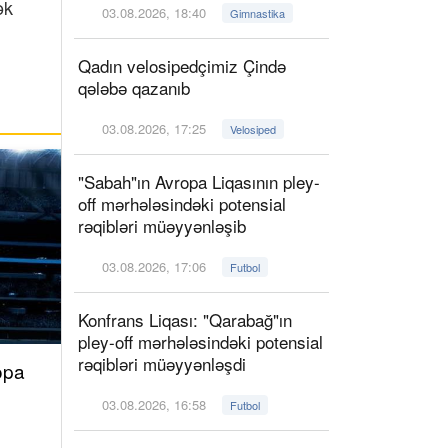
ək
03.08.2026, 18:40
Gimnastika
Qadın velosipedçimiz Çində
qələbə qazanıb
03.08.2026, 17:25
Velosiped
"Sabah"ın Avropa Liqasının pley-
off mərhələsindəki potensial
rəqibləri müəyyənləşib
03.08.2026, 17:06
Futbol
Konfrans Liqası: "Qarabağ"ın
pley-off mərhələsindəki potensial
rəqibləri müəyyənləşdi
opa
03.08.2026, 16:58
Futbol