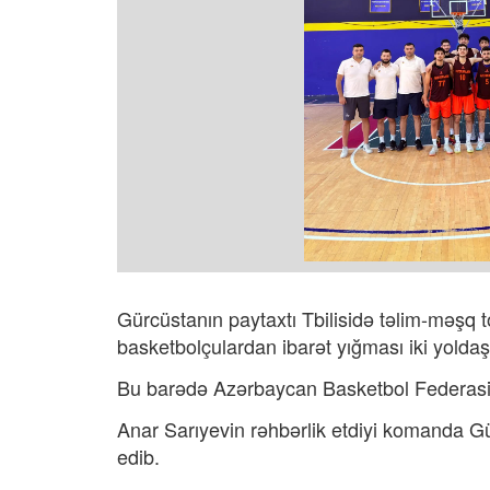
Gürcüstanın paytaxtı Tbilisidə təlim-məşq
basketbolçulardan ibarət yığması iki yolda
Bu barədə
Azərbaycan Basketbol Federasi
Anar Sarıyevin rəhbərlik etdiyi komanda G
edib.