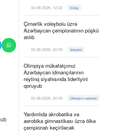
04.08.2026, 12:22
Güləş
Çimərlik voleybolu üzrə
Azərbaycan çempionatının püşkü
atılıb
03.08.2026, 22:00
Voleybol
Olimpiya mükafatçımız
Azərbaycan idmançılarının
reytinq siyahısında liderliyini
qoruyub
03.08.2026, 20:00
Olimpizm xəbərləri
Yardımlıda akrobatika və
lub
aerobika gimnastikası üzrə ölkə
çempionatı keçiriləcək