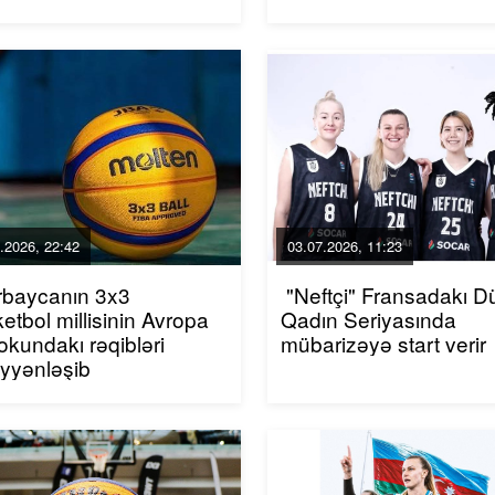
.2026, 22:42
03.07.2026, 11:23
rbaycanın 3x3
"Neftçi" Fransadakı D
etbol millisinin Avropa
Qadın Seriyasında
kundakı rəqibləri
mübarizəyə start verir
yyənləşib