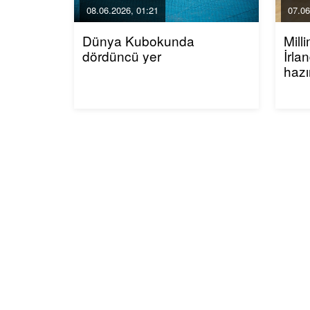
08.06.2026, 01:21
07.06
Dünya Kubokunda
Mill
dördüncü yer
İrla
hazı