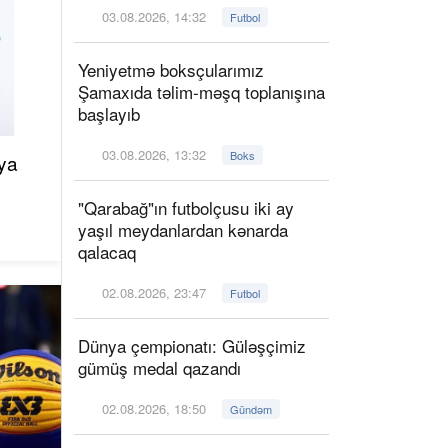
03.08.2026, 14:32
Futbol
Yeniyetmə boksçularımız
Şamaxıda təlim-məşq toplanışına
başlayıb
03.08.2026, 13:32
Boks
ya
"Qarabağ"ın futbolçusu iki ay
yaşıl meydanlardan kənarda
qalacaq
02.08.2026, 23:47
Futbol
Dünya çempionatı: Güləşçimiz
gümüş medal qazandı
02.08.2026, 18:50
Gündəm