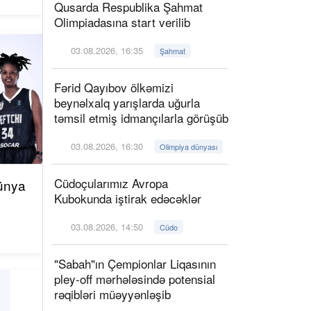
Qusarda Respublika Şahmat
Olimpiadasına start verilib
03.08.2026, 16:35
Şahmat
Fərid Qayıbov ölkəmizi
beynəlxalq yarışlarda uğurla
təmsil etmiş idmançılarla görüşüb
03.08.2026, 16:30
Olimpiya dünyası
Cüdoçularımız Avropa
ünya
Kubokunda iştirak edəcəklər
03.08.2026, 14:50
Cüdo
"Sabah"ın Çempionlar Liqasının
pley-off mərhələsində potensial
rəqibləri müəyyənləşib