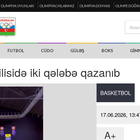
OLIMPIYA OYUNLARI
OLIMPIYACHILARIMIZ
OLIMPIYA DÜNYASI
OLIMPE DOĞR
FUTBOL
CÜDO
GÜLƏŞ
BOKS
GIM
lisidə iki qələbə qazanıb
BASKETBOL
17.06.2026, 13:4
A+