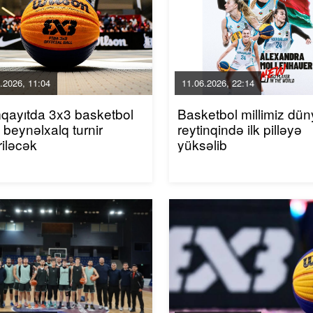
.2026, 11:04
11.06.2026, 22:14
qayıtda 3x3 basketbol
Basketbol millimiz dün
 beynəlxalq turnir
reytinqində ilk pilləyə
riləcək
yüksəlib