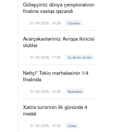
Güləşçimiz dünya çempionatının
finalına vəsiqə qazandı
01.08.2026, 18:28
Gündəm
Avarçəkənlərimiz Avropa ikincisi
olublar
01.08.2026, 17:25
Su idman növləri
Neftçi" Tokio mərhələsinin 1/4
finalında
01.08.2026, 16:28
Basketbol
Xatirə turnirinin ilk günündə 4
medal
01.08.2026, 15:22
Güləş