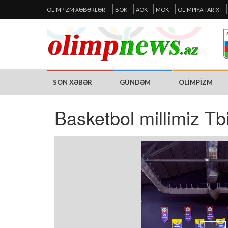
OLIMPIZM XƏBƏRLƏRI
BOK
AOK
MOK
OLIMPIYA TARIXI
SON XƏBƏR
GÜNDƏM
OLIMPIZM
Basketbol millimiz Tbi