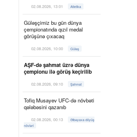
02.08.2026, 13:01
Atletika
Güləşçimiz bu gün dünya
çempionatında qızıl medal
görüşünə çıxacaq
02.08.2026, 10:00
Güləş
AŞF-də şahmat üzrə dünya
çempionu ilə görüş keçirilib
02.08.2026, 09:10
Şahmat
Tofiq Musayev UFC-də növbəti
qələbəsini qazanıb
02.08.2026, 00:13
Əlbəyaxa döyüş
növləri