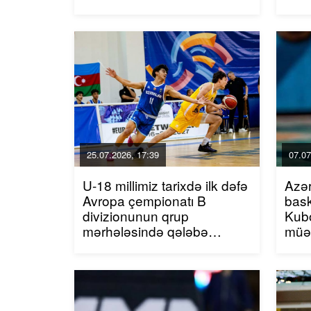
25.07.2026, 17:39
07.07
U-18 millimiz tarixdə ilk dəfə
Azə
Avropa çempionatı B
bask
divizionunun qrup
Kubo
mərhələsində qələbə
müə
qazanıb