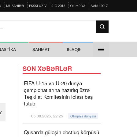
U
MÜSAHIBƏ
EKSKLÜZIV
RIO 2016
OLIMPIYA
BAKU 2017
NASTIKA
ŞAHMAT
ƏLAQƏ
SON XƏBƏRLƏR
FIFA U-15 və U-20 dünya
çempionatlarına hazırlıq üzrə
Təşkilat Komitəsinin iclası baş
tutub
7
05.08.2026, 22:25
Olimpiya dünyası
Qusarda güləşin dostluq körpüsü