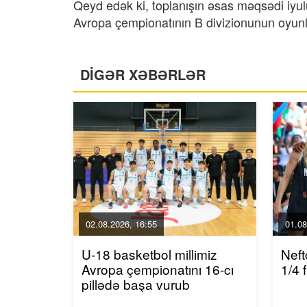
Qeyd edək ki, toplanışın əsas məqsədi iyul
Avropa çempionatının B divizionunun oyunl
DİGƏR XƏBƏRLƏR
02.08.2026, 16:55
01.08
U-18 basketbol millimiz
Neft
Avropa çempionatını 16-cı
1/4 
pillədə başa vurub