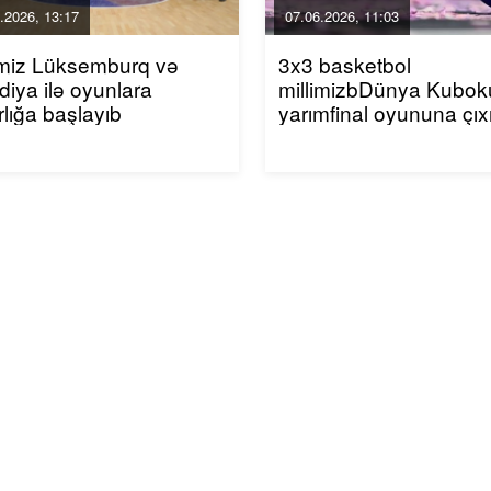
.2026, 13:17
07.06.2026, 11:03
imiz Lüksemburq və
3x3 basketbol
ndiya ilə oyunlara
millimizbDünya Kubo
rlığa başlayıb
yarımfinal oyununa çıxı