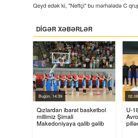
Qeyd edək ki, "Neftçi" bu mərhələdə C qrup
DİGƏR XƏBƏRLƏR
Bugün, 14:39
02.08
Qızlardan ibarət basketbol
U-18
millimiz Şimali
Avro
Makedoniyaya qalib gəlib
pill