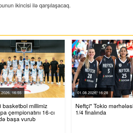
unun ikincisi ilə qarşılaşacaq.
.2026, 16:55
01.08.2026, 16:28
 basketbol millimiz
Neftçi" Tokio mərhələs
pa çempionatını 16-cı
1/4 finalında
ədə başa vurub