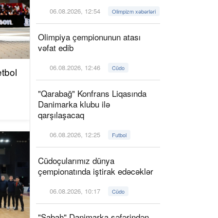
06.08.2026, 12:54
Olimpizm xəbərləri
Olimpiya çempionunun atası
vəfat edib
06.08.2026, 12:46
Cüdo
tbol
"Qarabağ" Konfrans Liqasında
Danimarka klubu ilə
qarşılaşacaq
06.08.2026, 12:25
Futbol
Cüdoçularımız dünya
çempionatında iştirak edəcəklər
06.08.2026, 10:17
Cüdo
"Sabah" Danimarka səfərindən