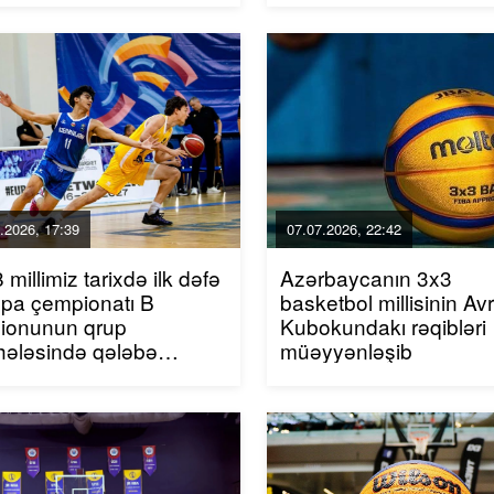
.2026, 17:39
07.07.2026, 22:42
 millimiz tarixdə ilk dəfə
Azərbaycanın 3x3
pa çempionatı B
basketbol millisinin Av
zionunun qrup
Kubokundakı rəqibləri
hələsində qələbə
müəyyənləşib
anıb