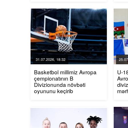
31.07.2026, 18:32
25.07
Basketbol millimiz Avropa
U-18
çempionatının B
Avro
Divizionunda növbəti
divi
oyununu keçirib
mər
qaz