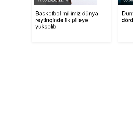
Basketbol millimiz dünya
Dün
reytinqində ilk pilləyə
dör
yüksəlib