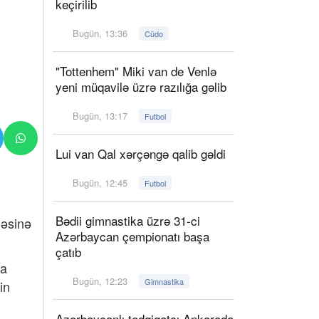
keçirilib
Bugün, 13:36
Cüdo
"Tottenhem" Miki van de Venlə
yeni müqavilə üzrə razılığa gəlib
Bugün, 13:17
Futbol
Lui van Qal xərçəngə qalib gəldi
Bugün, 12:45
Futbol
Bədii gimnastika üzrə 31-ci
ləsinə
Azərbaycan çempionatı başa
çatıb
da
Bugün, 12:23
Gimnastika
in
Azərbaycanlı tədqiqatçı Ankarada