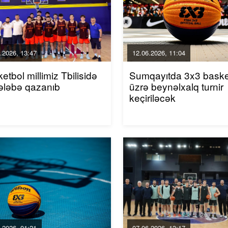
.2026, 13:47
12.06.2026, 11:04
etbol millimiz Tbilisidə
Sumqayıtda 3x3 baske
qələbə qazanıb
üzrə beynəlxalq turnir
keçiriləcək
.2026, 01:21
07.06.2026, 13:17