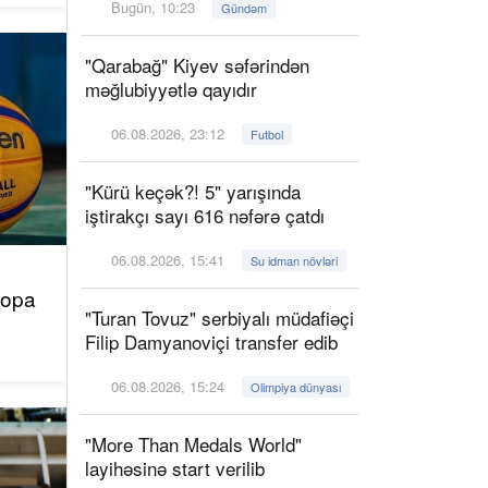
Bugün, 10:23
Gündəm
"Qarabağ" Kiyev səfərindən
məğlubiyyətlə qayıdır
06.08.2026, 23:12
Futbol
"Kürü keçək?! 5" yarışında
iştirakçı sayı 616 nəfərə çatdı
06.08.2026, 15:41
Su idman növləri
ropa
"Turan Tovuz" serbiyalı müdafiəçi
Filip Damyanoviçi transfer edib
06.08.2026, 15:24
Olimpiya dünyası
"More Than Medals World"
layihəsinə start verilib