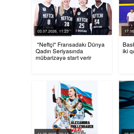
03.07.2026, 11:23
17.06
"Neftçi" Fransadakı Dünya
Bask
Qadın Seriyasında
iki 
mübarizəyə start verir
11.06.2026, 22:14
08.06