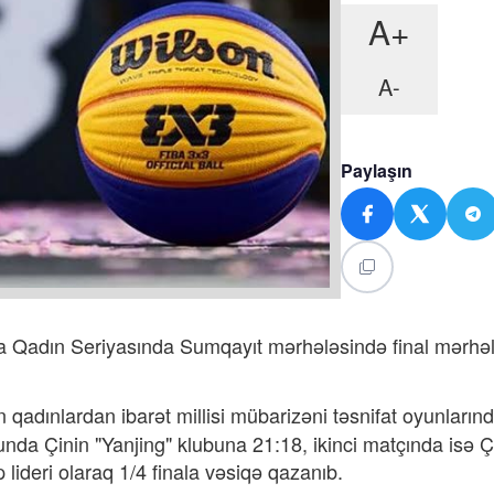
A+
A-
Paylaşın
a Qadın Seriyasında Sumqayıt mərhələsində final mərhə
qadınlardan ibarət millisi mübarizəni təsnifat oyunların
unda Çinin "Yanjing" klubuna 21:18, ikinci matçında isə Ç
p lideri olaraq 1/4 finala vəsiqə qazanıb.