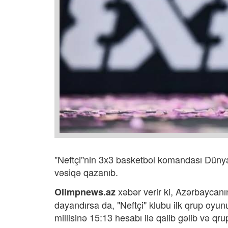
"Neftçi"nin 3x3 basketbol komandası Düny
vəsiqə qazanıb.
xəbər verir ki,
Azərbaycanın 
Olimpnews.az
dayandırsa da, "Neftçi" klubu ilk qrup oyun
millisinə 15:13 hesabı ilə qalib gəlib və qru