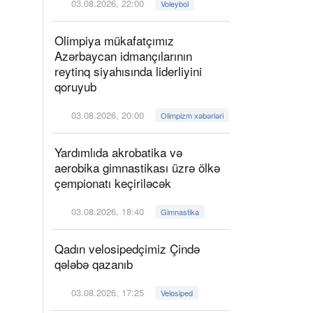
03.08.2026, 22:00
Voleybol
Olimpiya mükafatçımız
Azərbaycan idmançılarının
reytinq siyahısında liderliyini
qoruyub
03.08.2026, 20:00
Olimpizm xəbərləri
Yardımlıda akrobatika və
aerobika gimnastikası üzrə ölkə
çempionatı keçiriləcək
03.08.2026, 18:40
Gimnastika
Qadın velosipedçimiz Çində
qələbə qazanıb
03.08.2026, 17:25
Velosiped