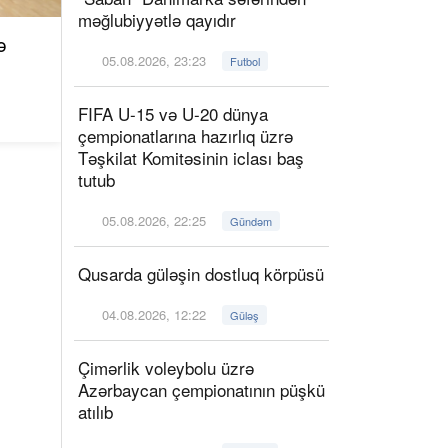
məğlubiyyətlə qayıdır
ə
05.08.2026, 23:23
Futbol
FIFA U-15 və U-20 dünya
çempionatlarına hazırlıq üzrə
Təşkilat Komitəsinin iclası baş
tutub
05.08.2026, 22:25
Gündəm
Qusarda güləşin dostluq körpüsü
04.08.2026, 12:22
Güləş
Çimərlik voleybolu üzrə
Azərbaycan çempionatının püşkü
atılıb