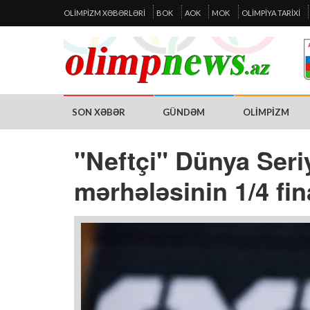
OLIMPIZM XƏBƏRLƏRI
BOK
AOK
MOK
OLIMPIYA TARIXI
SON XƏBƏR
GÜNDƏM
OLIMPIZM
"Neftçi" Dünya Seri
mərhələsinin 1/4 fin