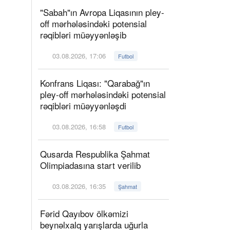
"Sabah"ın Avropa Liqasının pley-
off mərhələsindəki potensial
rəqibləri müəyyənləşib
03.08.2026, 17:06
Futbol
Konfrans Liqası: "Qarabağ"ın
pley-off mərhələsindəki potensial
rəqibləri müəyyənləşdi
03.08.2026, 16:58
Futbol
Qusarda Respublika Şahmat
Olimpiadasına start verilib
03.08.2026, 16:35
Şahmat
Fərid Qayıbov ölkəmizi
beynəlxalq yarışlarda uğurla