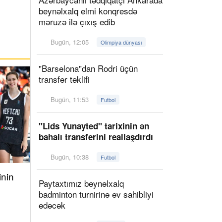
beynəlxalq elmi konqresdə
məruzə ilə çıxış edib
Bugün, 12:05
Olimpiya dünyası
"Barselona"dan Rodri üçün
transfer təklifi
Bugün, 11:53
Futbol
"Lids Yunayted" tarixinin ən
bahalı transferini reallaşdırdı
Bugün, 10:38
Futbol
inin
Paytaxtımız beynəlxalq
badminton turnirinə ev sahibliyi
edəcək