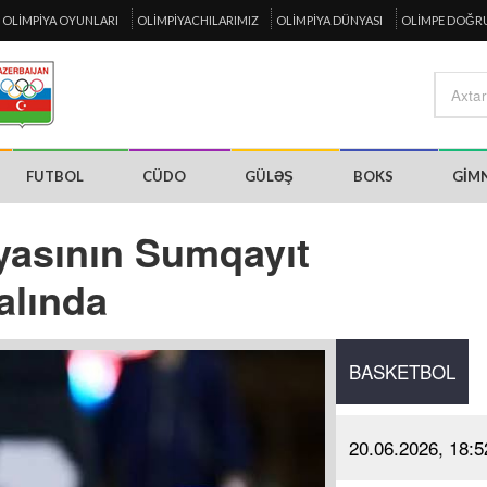
OLIMPIYA OYUNLARI
OLIMPIYACHILARIMIZ
OLIMPIYA DÜNYASI
OLIMPE DOĞR
FUTBOL
CÜDO
GÜLƏŞ
BOKS
GIM
yasının Sumqayıt
alında
BASKETBOL
20.06.2026, 18:5