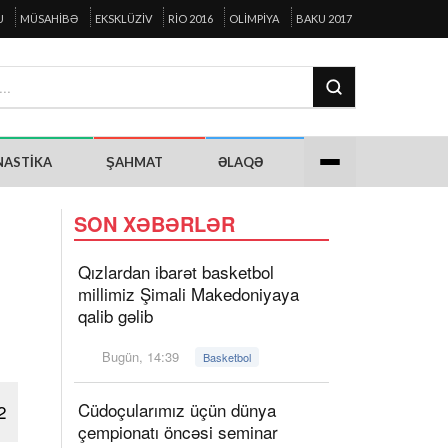
U
MÜSAHIBƏ
EKSKLÜZIV
RIO 2016
OLIMPIYA
BAKU 2017
NASTIKA
ŞAHMAT
ƏLAQƏ
SON XƏBƏRLƏR
Qızlardan ibarət basketbol
millimiz Şimali Makedoniyaya
qalib gəlib
Bugün, 14:39
Basketbol
Cüdoçularımız üçün dünya
2
çempionatı öncəsi seminar