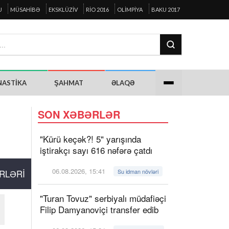
U
MÜSAHIBƏ
EKSKLÜZIV
RIO 2016
OLIMPIYA
BAKU 2017
NASTIKA
ŞAHMAT
ƏLAQƏ
SON XƏBƏRLƏR
"Kürü keçək?! 5" yarışında
iştirakçı sayı 616 nəfərə çatdı
06.08.2026, 15:41
RLƏRI
Su idman növləri
"Turan Tovuz" serbiyalı müdafiəçi
Filip Damyanoviçi transfer edib