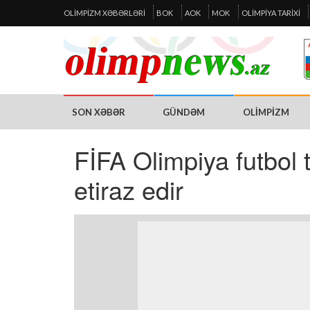
OLIMPIZM XƏBƏRLƏRI
BOK
AOK
MOK
OLIMPIYA TARIXI
SON XƏBƏR
GÜNDƏM
OLIMPIZM
FİFA Olimpiya futbol 
etiraz edir