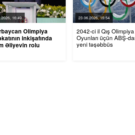
.2026, 16:49
23.06.2026, 15:54
2042-ci il Qış Olimpiya
rbaycan Olimpiya
Oyunları üçün ABŞ-da
katının inkişafında
yeni təşəbbüs
m Əliyevin rolu