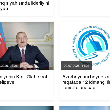
inq siyahısında liderliyini
uyub
.2026, 13:26
09.07.2026, 14:28
niyanın Kralı Əlahəzrət
Azərbaycanı beynəlxa
elipeyə
reqatada 12 idmançı il
təmsil olunacaq