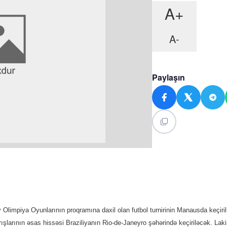
A+
A-
Paylaşın
limpiya Oyunlarının proqramına daxil olan futbol turnirinin Manausda keçiri
yarışlarının əsas hissəsi Braziliyanın Rio-de-Janeyro şəhərində keçiriləcək. Lak