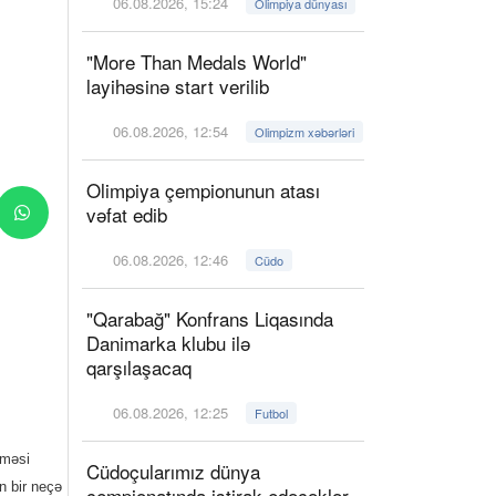
06.08.2026, 15:24
Olimpiya dünyası
"More Than Medals World"
layihəsinə start verilib
06.08.2026, 12:54
Olimpizm xəbərləri
Olimpiya çempionunun atası
vəfat edib
06.08.2026, 12:46
Cüdo
"Qarabağ" Konfrans Liqasında
Danimarka klubu ilə
qarşılaşacaq
06.08.2026, 12:25
Futbol
lməsi
Cüdoçularımız dünya
in bir neçə
çempionatında iştirak edəcəklər