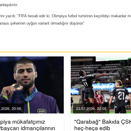
laşdırılır.
ni yazıb: "FİFA hesab edir ki, Olimpiya futbol turnirinin keçirildiyi məkanlar 
Manaus şəhərinin uyğun variant olmadığını düşünür”.
.2026, 20:00
23.07.2026, 22:05
piya mükafatçımız
"Qarabağ" Bakıda ÇSK
baycan idmançılarının
heç-heçə edib