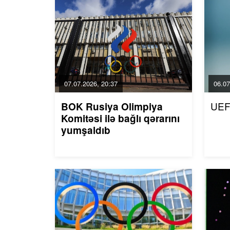
07.07.2026, 20:37
06.07
UEF
BOK Rusiya Olimpiya
Komitəsi ilə bağlı qərarını
yumşaldıb