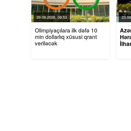
29.06.2026, 09:53
23.06
Olimpiyaçılara ilk dəfə 10
Azə
min dollarlıq xüsusi qrant
Hərə
veriləcək
İlha