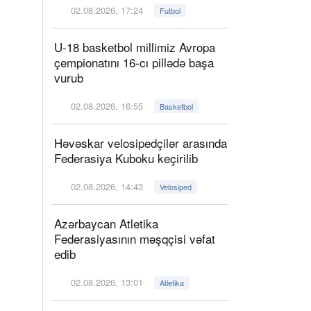
02.08.2026, 17:24
Futbol
U-18 basketbol millimiz Avropa
çempionatını 16-cı pillədə başa
vurub
02.08.2026, 16:55
Basketbol
Həvəskar velosipedçilər arasında
Federasiya Kuboku keçirilib
02.08.2026, 14:43
Velosiped
Azərbaycan Atletika
Federasiyasının məşqçisi vəfat
edib
02.08.2026, 13:01
Atletika