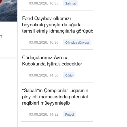
03.08.2026, 16:35
Şahmat
Fərid Qayıbov ölkəmizi
beynəlxalq yarışlarda uğurla
təmsil etmiş idmançılarla görüşüb
n
03.08.2026, 16:30
Olimpiya dünyası
Cüdoçularımız Avropa
Kubokunda iştirak edəcəklər
03.08.2026, 14:50
Cüdo
"Sabah"ın Çempionlar Liqasının
pley-off mərhələsində potensial
rəqibləri müəyyənləşib
03.08.2026, 14:32
Futbol