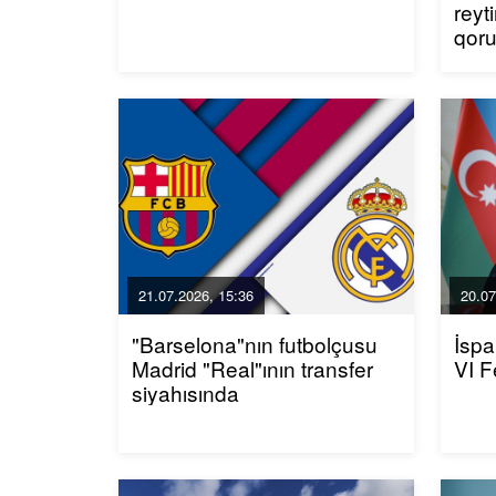
reyt
qor
21.07.2026, 15:36
20.07
"Barselona"nın futbolçusu
İspa
Madrid "Real"ının transfer
VI F
siyahısında