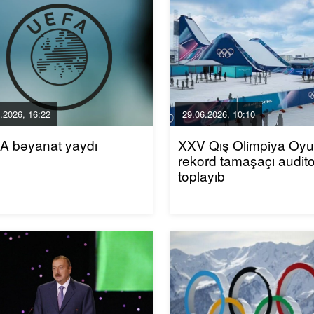
.2026, 16:22
29.06.2026, 10:10
A bəyanat yaydı
XXV Qış Olimpiya Oyun
rekord tamaşaçı audito
toplayıb