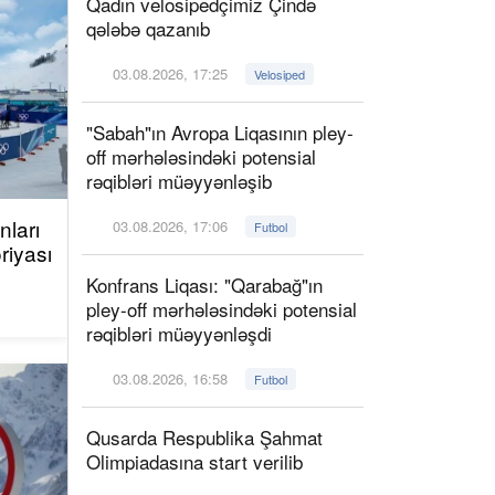
Qadın velosipedçimiz Çində
qələbə qazanıb
03.08.2026, 17:25
Velosiped
"Sabah"ın Avropa Liqasının pley-
off mərhələsindəki potensial
rəqibləri müəyyənləşib
ları
03.08.2026, 17:06
Futbol
riyası
Konfrans Liqası: "Qarabağ"ın
pley-off mərhələsindəki potensial
rəqibləri müəyyənləşdi
03.08.2026, 16:58
Futbol
Qusarda Respublika Şahmat
Olimpiadasına start verilib