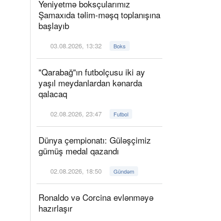
Yeniyetmə boksçularımız
Şamaxıda təlim-məşq toplanışına
başlayıb
03.08.2026, 13:32
Boks
"Qarabağ"ın futbolçusu iki ay
yaşıl meydanlardan kənarda
qalacaq
02.08.2026, 23:47
Futbol
Dünya çempionatı: Güləşçimiz
gümüş medal qazandı
02.08.2026, 18:50
Gündəm
Ronaldo və Corcina evlənməyə
hazırlaşır