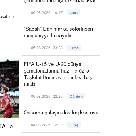
06.08.2026, 10:17
Cüdo
məsafəcə
"Sabah" Danimarka səfərindən
məğlubiyyətlə qayıdır
05.08.2026, 23:23
Futbol
FIFA U-15 və U-20 dünya
çempionatlarına hazırlıq üzrə
Təşkilat Komitəsinin iclası baş
tutub
05.08.2026, 22:25
Gündəm
Qusarda güləşin dostluq körpüsü
A ilə
04.08.2026, 12:22
Güləş