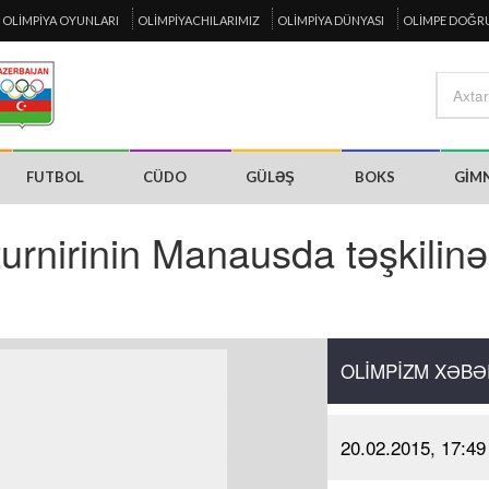
OLIMPIYA OYUNLARI
OLIMPIYACHILARIMIZ
OLIMPIYA DÜNYASI
OLIMPE DOĞR
FUTBOL
CÜDO
GÜLƏŞ
BOKS
GIM
turnirinin Manausda təşkilinə
OLIMPIZM XƏBƏ
20.02.2015, 17:49