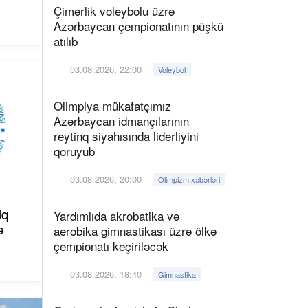
Çimərlik voleybolu üzrə
Azərbaycan çempionatının püşkü
atılıb
03.08.2026, 22:00
Voleybol
Olimpiya mükafatçımız
Azərbaycan idmançılarının
reytinq siyahısında liderliyini
qoruyub
03.08.2026, 20:00
Olimpizm xəbərləri
lq
Yardımlıda akrobatika və
ə
aerobika gimnastikası üzrə ölkə
çempionatı keçiriləcək
03.08.2026, 18:40
Gimnastika