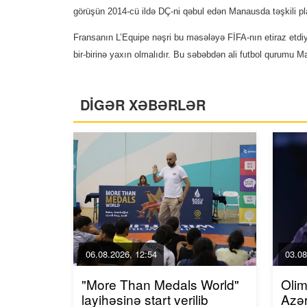
görüşün 2014-cü ildə DÇ-ni qəbul edən Manausda təşkili plan
Fransanın L’Equipe nəşri bu məsələyə FİFA-nın etiraz etdiyi
bir-birinə yaxın olmalıdır. Bu səbəbdən ali futbol qurumu 
DİGƏR XƏBƏRLƏR
06.08.2026, 12:54
03.08
"More Than Medals World"
Olim
layihəsinə start verilib
Azər