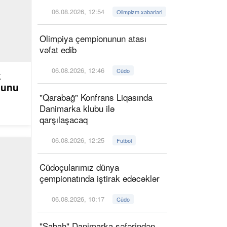
06.08.2026, 12:54
Olimpizm xəbərləri
Olimpiya çempionunun atası
vəfat edib
06.08.2026, 12:46
Cüdo
k
ğunu
"Qarabağ" Konfrans Liqasında
Danimarka klubu ilə
qarşılaşacaq
06.08.2026, 12:25
Futbol
Cüdoçularımız dünya
çempionatında iştirak edəcəklər
06.08.2026, 10:17
Cüdo
"Sabah" Danimarka səfərindən