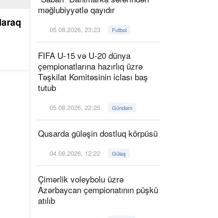
məğlubiyyətlə qayıdır
laraq
05.08.2026, 23:23
Futbol
FIFA U-15 və U-20 dünya
çempionatlarına hazırlıq üzrə
Təşkilat Komitəsinin iclası baş
tutub
05.08.2026, 22:25
Gündəm
Qusarda güləşin dostluq körpüsü
04.08.2026, 12:22
Güləş
Çimərlik voleybolu üzrə
Azərbaycan çempionatının püşkü
atılıb