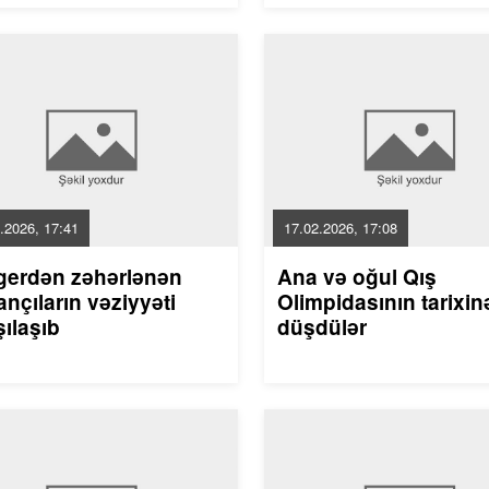
.2026, 17:41
17.02.2026, 17:08
gerdən zəhərlənən
Ana və oğul Qış
nçıların vəziyyəti
Olimpidasının tarixin
ılaşıb
düşdülər