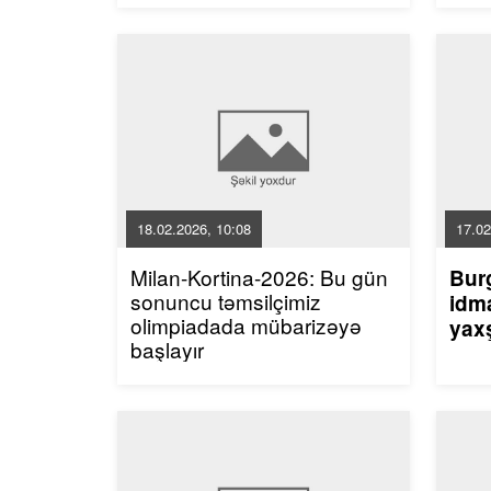
18.02.2026, 10:08
17.02
Milan-Kortina-2026: Bu gün
Bur
sonuncu təmsilçimiz
idma
olimpiadada mübarizəyə
yaxş
başlayır