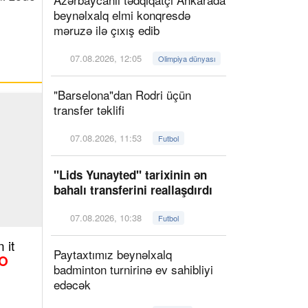
beynəlxalq elmi konqresdə
məruzə ilə çıxış edib
07.08.2026, 12:05
Olimpiya dünyası
"Barselona"dan Rodri üçün
transfer təklifi
07.08.2026, 11:53
Futbol
"Lids Yunayted" tarixinin ən
bahalı transferini reallaşdırdı
07.08.2026, 10:38
Futbol
 it
Paytaxtımız beynəlxalq
O
badminton turnirinə ev sahibliyi
edəcək