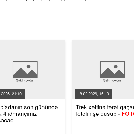
.2026, 21:10
18.02.2026, 16:19
mpiadanın son günündə
Trek xəttinə tərəf qaçan
a 4 idmançımız
fotofinişə düşüb -
FOT
şacaq