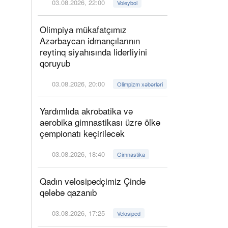
03.08.2026, 22:00
Voleybol
Olimpiya mükafatçımız
Azərbaycan idmançılarının
reytinq siyahısında liderliyini
qoruyub
03.08.2026, 20:00
Olimpizm xəbərləri
Yardımlıda akrobatika və
aerobika gimnastikası üzrə ölkə
çempionatı keçiriləcək
03.08.2026, 18:40
Gimnastika
Qadın velosipedçimiz Çində
qələbə qazanıb
03.08.2026, 17:25
Velosiped