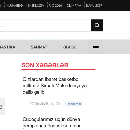
U
MÜSAHIBƏ
EKSKLÜZIV
RIO 2016
OLIMPIYA
BAKU 2017
NASTIKA
ŞAHMAT
ƏLAQƏ
SON XƏBƏRLƏR
Qızlardan ibarət basketbol
millimiz Şimali Makedoniyaya
qalib gəlib
07.08.2026, 14:39
Basketbol
2
Cüdoçularımız üçün dünya
çempionatı öncəsi seminar