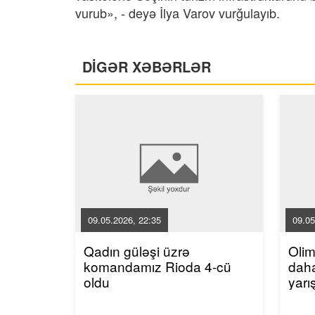
vurub», - deyə İlya Varov vurğulayıb.
DİGƏR XƏBƏRLƏR
09.05.2026, 22:35
09.05
Qadın güləşi üzrə
Oli
komandamız Rioda 4-cü
dah
oldu
yarı