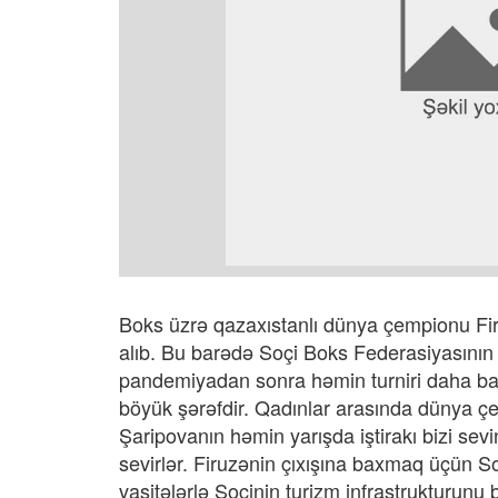
Boks üzrə qazaxıstanlı dünya çempionu Fir
alıb. Bu barədə Soçi Boks Federasiyasının pr
pandemiyadan sonra həmin turniri daha ba
böyük şərəfdir. Qadınlar arasında dünya ç
Şaripovanın həmin yarışda iştirakı bizi sevin
sevirlər. Firuzənin çıxışına baxmaq üçün So
vasitələrlə Soçinin turizm infrastrukturun