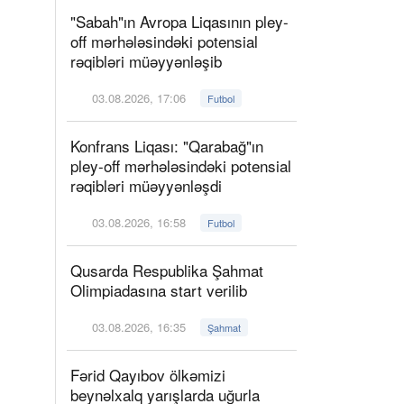
"Sabah"ın Avropa Liqasının pley-
off mərhələsindəki potensial
rəqibləri müəyyənləşib
03.08.2026, 17:06
Futbol
Konfrans Liqası: "Qarabağ"ın
pley-off mərhələsindəki potensial
rəqibləri müəyyənləşdi
03.08.2026, 16:58
Futbol
Qusarda Respublika Şahmat
Olimpiadasına start verilib
03.08.2026, 16:35
Şahmat
Fərid Qayıbov ölkəmizi
beynəlxalq yarışlarda uğurla