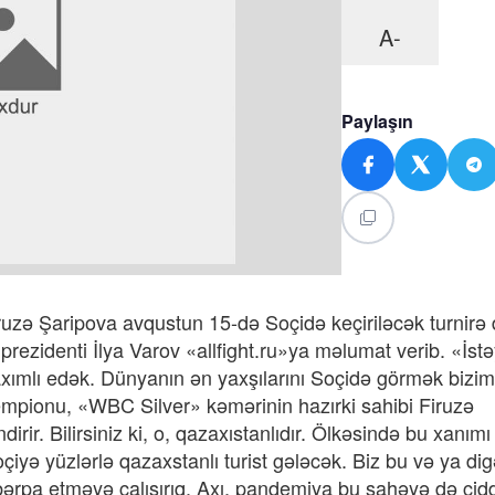
A-
Paylaşın
uzə Şaripova avqustun 15-də Soçidə keçiriləcək turnirə 
ezidenti İlya Varov «allfight.ru»ya məlumat verib. «İstəyi
xımlı edək. Dünyanın ən yaxşılarını Soçidə görmək bizi
empionu, «WBC Silver» kəmərinin hazırki sahibi Firuzə
dirir. Bilirsiniz ki, o, qazaxıstanlıdır. Ölkəsində bu xanımı
çiyə yüzlərlə qazaxstanlı turist gələcək. Biz bu və ya dig
u bərpa etməyə çalışırıq. Axı, pandemiya bu sahəyə də cid