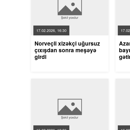
17.02.2026, 16:30
17.02
Norveçli xizəkçi uğursuz
Aza
çıxışdan sonra meşəyə
bayr
girdi
gəti