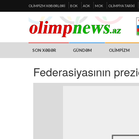
OLIMPIZM XƏBƏRLƏRI
BOK
AOK
MOK
OLIMPIYA TARIXI
SON XƏBƏR
GÜNDƏM
OLIMPIZM
Federasiyasının prez