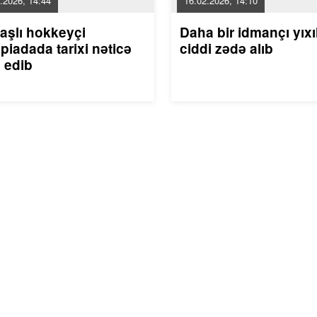
.2026, 14:44
16.02.2026, 14:10
aşlı hokkeyçi
Daha bir idmançı yıxı
piadada tarixi nəticə
ciddi zədə alıb
 edib