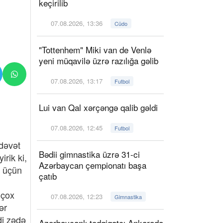
keçirilib
07.08.2026, 13:36
Cüdo
"Tottenhem" Miki van de Venlə
yeni müqavilə üzrə razılığa gəlib
07.08.2026, 13:17
Futbol
Lui van Qal xərçəngə qalib gəldi
07.08.2026, 12:45
Futbol
dəvət
Bədii gimnastika üzrə 31-ci
rik ki,
Azərbaycan çempionatı başa
m üçün
çatıb
 çox
07.08.2026, 12:23
Gimnastika
ər
di zədə
Azərbaycanlı tədqiqatçı Ankarada