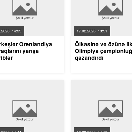
.2026, 14:35
17.02.2026, 13:51
rkeşlər Qrenlandiya
Ölkəsinə və özünə il
aqlarını yarışa
Olimpiya çempionlu
riblər
qazandırdı