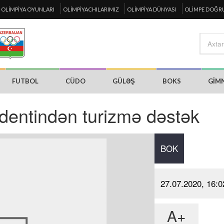
OLIMPIYA OYUNLARI
OLIMPIYACHILARIMIZ
OLIMPIYA DÜNYASI
OLIMPE DOĞR
FUTBOL
CÜDO
GÜLƏŞ
BOKS
GIM
identindən turizmə dəstək
BOK
27.07.2020, 16:0
A+