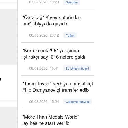
07.08.2026, 10:23
Gündəm
"Qarabağ" Kiyev səfərindən
məğlubiyyətlə qayıdır
06.08.2026, 23:12
Futbol
"Kürü keçək?! 5" yarışında
iştirakçı sayı 616 nəfərə çatdı
06.08.2026, 15:41
Su idman növləri
ə
"Turan Tovuz" serbiyalı müdafiəçi
Filip Damyanoviçi transfer edib
06.08.2026, 15:24
Olimpiya dünyası
"More Than Medals World"
layihəsinə start verilib