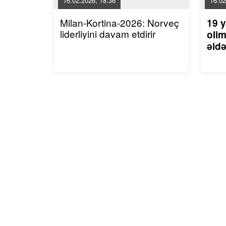
16.02.2026, 18:36
16.02
Milan-Kortina-2026: Norveç
19 y
liderliyini davam etdirir
olim
əldə