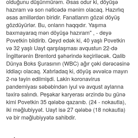
olduğunu düşünmürəm. Əsas odur ki, döyüşə
hazıram və son nəticədə mənim olacaq. Hazırlıq
əsas amillərdən biridir. Fanatlarım gözəl döyüş
gözdüyürlər. Bu, onların haqqıdır. Yaşıma
baxmayaraq mən döyüşə hazıram" , - deyə
Povetkin bildirib. Qeyd edək ki, 40 yaşlı Povetkin
və 32 yaşlı Uayt qarşılaşması avqustun 22-də
İngiltərənin Brentord şəhərində keçiriləcək. Qalib
Dünya Boks Şurasının (WBC) ağır çəki dərəcəsinə
iddiaçı olacaq. Xatırladaq ki, döyüş əvvəlcə mayın
2-nə təyin edilmişdi. Lakin koronavirus
pandemiyası səbəbindən iyul və avqust aylarına
təxirə salındı.​​ Peşəkar karyerası ərzində bu günə
kimi Povetkin 35 qələbə qazanıb. (24 - nokautla),
iki məğlubiyyət. Uayt isə​ 27 qələbə (18 nokautla)
və bir məğlubiyyətə sahibdir.