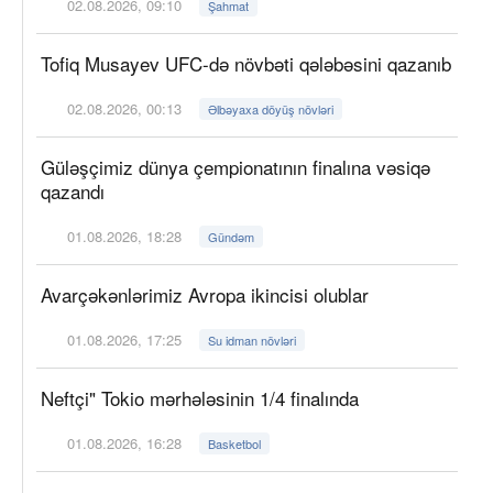
02.08.2026, 09:10
Şahmat
Tofiq Musayev UFC-də növbəti qələbəsini qazanıb
02.08.2026, 00:13
Əlbəyaxa döyüş növləri
Güləşçimiz dünya çempionatının finalına vəsiqə
qazandı
01.08.2026, 18:28
Gündəm
Avarçəkənlərimiz Avropa ikincisi olublar
01.08.2026, 17:25
Su idman növləri
Neftçi" Tokio mərhələsinin 1/4 finalında
01.08.2026, 16:28
Basketbol