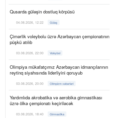
Qusarda güləşin dostluq körpüsü
04.08.2026, 12:22
Güləş
Çimərlik voleybolu üzrə Azərbaycan çempionatının
püşkü atılıb
03.08.2026, 22:00
Voleybol
Olimpiya mükafatçımız Azərbaycan idmançılarının
reytinq siyahısında liderliyini qoruyub
03.08.2026, 20:00
Olimpizm xəbərləri
Yardımlıda akrobatika və aerobika gimnastikası
üzrə ölkə çempionatı keçiriləcək
03.08.2026, 18:40
Gimnastika