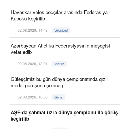
Həvəskar velosipedçilər arasında Federasiya
Kuboku keçirilib
02.08.2026, 14:43
Velosiped
Azərbaycan Atletika Federasiyasının məşqçisi
vəfat edib
02.08.2026, 13:01
Atletika
Güləşçimiz bu gün dünya çempionatında qızıl
medal görüşünə çıxacaq
02.08.2026, 10:00
Güləş
AŞF-də şahmat üzrə dünya çempionu ilə görüş
keçirilib