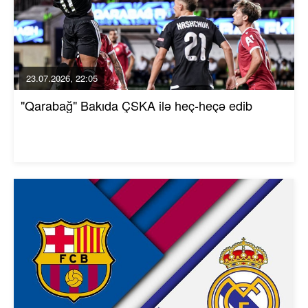
23.07.2026, 22:05
"Qarabağ" Bakıda ÇSKA ilə heç-heçə edib