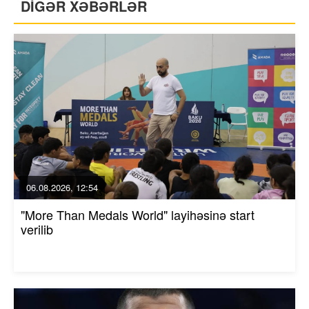
DİGƏR XƏBƏRLƏR
06.08.2026, 12:54
"More Than Medals World" layihəsinə start
verilib