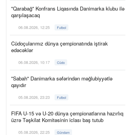
"Qarabağ" Konfrans Liqasında Danimarka klubu ilə
qarşılaşacaq
06.08.2026, 12:25
Futbol
Cüdoçularımız dünya çempionatında iştirak
edəcəklər
06.08.2026, 10:17
Cüdo
"Sabah" Danimarka səfərindən məğlubiyyətlə
qayıdır
05.08.2026, 23:23
Futbol
FIFA U-15 və U-20 dünya çempionatlarına hazırlıq
üzrə Təşkilat Komitəsinin iclası baş tutub
05.08.2026, 22:25
Gündəm