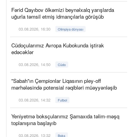
Fərid Qayıbov ölkəmizi beynəlxalq yarışlarda
uğurla təmsil etmiş idmançılarla görüşüb
03.08.2026, 16:30
Olimpiya dünyası
Cüdoçularımız Avropa Kubokunda iştirak
edəcəklər
03.08.2026, 14:50
Cüdo
"Sabah"ın Çempionlar Liqasının pley-off
mərhələsində potensial rəqibləri müəyyənləşib
03.08.2026, 14:32
Futbol
Yeniyetmə boksçularımız Şamaxıda təlim-məşq
toplanışına başlayıb
03.08.2026, 13:32
Boks