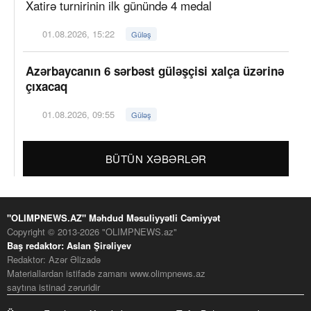
Xatirə turnirinin ilk günündə 4 medal
01.08.2026, 15:22
Güləş
Azərbaycanın 6 sərbəst güləşçisi xalça üzərinə
çıxacaq
01.08.2026, 09:55
Güləş
BÜTÜN XƏBƏRLƏR
"OLIMPNEWS.AZ" Məhdud Məsuliyyətli Cəmiyyət
Copyright © 2013-2026 "OLIMPNEWS.az"
Baş redaktor: Aslan Şirəliyev
Redaktor: Azər Əlizadə
Materiallardan istifadə zamanı www.olimpnews.az
saytına istinad zəruridir