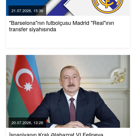
21.07.2026, 15:36
"Barselona"nın futbolçusu Madrid "Real"ının
transfer siyahısında
20.07.2026, 13:26
İspaniyanın Kralı Əlahəzrət VI Felipeyə