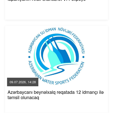
09.07.2026, 14:28
Azərbaycanı beynəlxalq reqatada 12 idmançı ilə
təmsil olunacaq