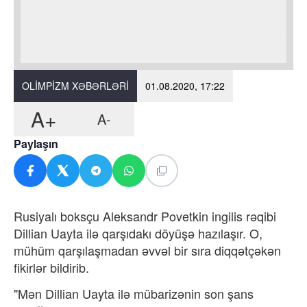
OLIMPIZM XƏBƏRLƏRI
01.08.2020, 17:22
A+
A-
Paylaşın
Rusiyalı boksçu Aleksandr Povetkin ingilis rəqibi
Dillian Uayta ilə qarşıdakı döyüşə hazılaşır. O,
mühüm qarşılaşmadan əvvəl bir sıra diqqətçəkən
fikirlər bildirib.
"Mən Dillian Uayta ilə mübarizənin son şans