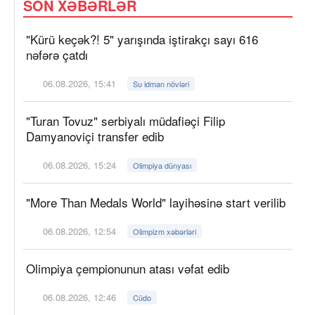
SON XƏBƏRLƏR
"Kürü keçək?! 5" yarışında iştirakçı sayı 616
nəfərə çatdı
06.08.2026, 15:41
Su idman növləri
"Turan Tovuz" serbiyalı müdafiəçi Filip
Damyanoviçi transfer edib
06.08.2026, 15:24
Olimpiya dünyası
"More Than Medals World" layihəsinə start verilib
06.08.2026, 12:54
Olimpizm xəbərləri
Olimpiya çempionunun atası vəfat edib
06.08.2026, 12:46
Cüdo