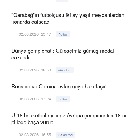
"Qarabağ"ın futbolçusu iki ay yaşıl meydanlardan
kənarda qalacaq
02.08.2026, 23:47
Futbol
Dünya çempionatı: Güləşçimiz gümüş medal
qazandı
02.08.2026, 18:50
Gündəm
Ronaldo və Corcina evlənməyə hazırlaşır
02.08.2026, 17:24
Futbol
U-18 basketbol millimiz Avropa çempionatını 16-cı
pillədə başa vurub
02.08.2026, 16:55
Basketbol