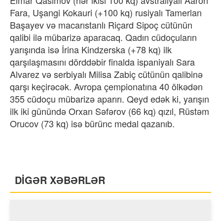
Fara, Uşangi Kokauri (+100 kq) rusiyalı Tamerlan
Başayev və macarıstanlı Riçard Sipoç cütünün
qalibi ilə mübarizə aparacaq. Qadın cüdoçuların
yarışında isə İrina Kindzerska (+78 kq) ilk
qarşılaşmasını dörddəbir finalda ispaniyalı Sara
Alvarez və serbiyalı Milisa Zabiç cütünün qalibinə
qarşı keçirəcək. Avropa çempionatına 40 ölkədən
355 cüdoçu mübarizə aparırı. Qeyd edək ki, yarışın
ilk iki günündə Orxan Səfərov (66 kq) qızıl, Rüstəm
Orucov (73 kq) isə bürünc medal qazanıb.
DİGƏR XƏBƏRLƏR