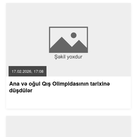
17.02.2026, 17:08
Ana və oğul Qış Olimpidasının tarixinə
düşdülər