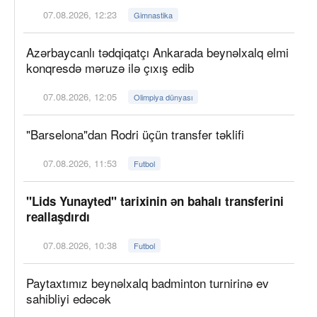
07.08.2026, 12:23
Gimnastika
Azərbaycanlı tədqiqatçı Ankarada beynəlxalq elmi
konqresdə məruzə ilə çıxış edib
07.08.2026, 12:05
Olimpiya dünyası
"Barselona"dan Rodri üçün transfer təklifi
07.08.2026, 11:53
Futbol
"Lids Yunayted" tarixinin ən bahalı transferini
reallaşdırdı
07.08.2026, 10:38
Futbol
Paytaxtımız beynəlxalq badminton turnirinə ev
sahibliyi edəcək