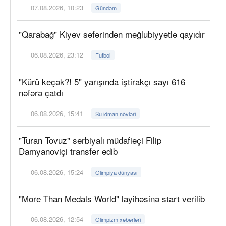
07.08.2026, 10:23
Gündəm
"Qarabağ" Kiyev səfərindən məğlubiyyətlə qayıdır
06.08.2026, 23:12
Futbol
"Kürü keçək?! 5" yarışında iştirakçı sayı 616
nəfərə çatdı
06.08.2026, 15:41
Su idman növləri
"Turan Tovuz" serbiyalı müdafiəçi Filip
Damyanoviçi transfer edib
06.08.2026, 15:24
Olimpiya dünyası
"More Than Medals World" layihəsinə start verilib
06.08.2026, 12:54
Olimpizm xəbərləri