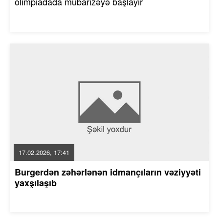
olimpiadada mübarizəyə başlayır
17.02.2026, 17:41
Burgerdən zəhərlənən idmançıların vəziyyəti
yaxşılaşıb