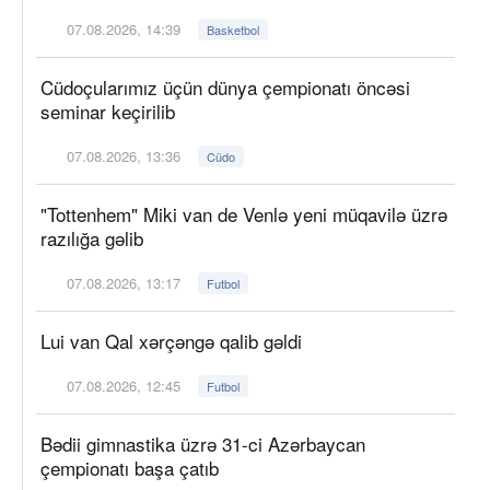
07.08.2026, 14:39
Basketbol
Cüdoçularımız üçün dünya çempionatı öncəsi
seminar keçirilib
07.08.2026, 13:36
Cüdo
"Tottenhem" Miki van de Venlə yeni müqavilə üzrə
razılığa gəlib
07.08.2026, 13:17
Futbol
Lui van Qal xərçəngə qalib gəldi
07.08.2026, 12:45
Futbol
Bədii gimnastika üzrə 31-ci Azərbaycan
çempionatı başa çatıb