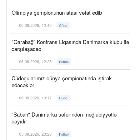
Olimpiya çempionunun atası vəfat edib
06.08.2026, 12:46
Cüdo
"Qarabağ" Konfrans Liqasında Danimarka klubu ilə
qarşılaşacaq
06.08.2026, 12:25
Futbol
Cüdoçularımız dünya çempionatında iştirak
edəcəklər
06.08.2026, 10:17
Cüdo
"Sabah" Danimarka səfərindən məğlubiyyətlə
qayıdır
05.08.2026, 23:23
Futbol