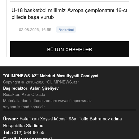
U-18 basketbol millimiz Avropa çempionatını 16-cı
pillədə başa vurub
02.08.2026, 16:55
Basketbol
BÜTÜN XƏBƏRLƏR
"OLIMPNEWS.AZ" Məhdud Məsuliyyətli Cəmiyyət
Copyright © 2013-2026 "OLIMPNEWS.az"
Baş redaktor: Aslan Şirəliyev
Redaktor: Azər Əlizadə
Materiallardan istifadə zamanı www.olimpnews.az
saytına istinad zəruridir
Ünvan:
Fətəli xan Xoyski küçəsi, 98a. Tofiq Bəhramov adına
Respublika Stadionu
Tel:
(012) 564-90-55
E-mail:
[email protected]