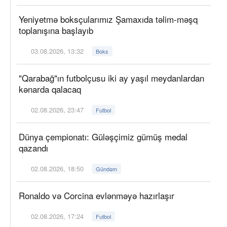
Yeniyetmə boksçularımız Şamaxıda təlim-məşq
toplanışına başlayıb
03.08.2026, 13:32
Boks
"Qarabağ"ın futbolçusu iki ay yaşıl meydanlardan
kənarda qalacaq
02.08.2026, 23:47
Futbol
Dünya çempionatı: Güləşçimiz gümüş medal
qazandı
02.08.2026, 18:50
Gündəm
Ronaldo və Corcina evlənməyə hazırlaşır
02.08.2026, 17:24
Futbol