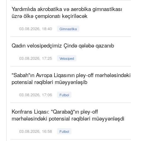
Yardımlıda akrobatika və aerobika gimnastikası
üzrə ölkə çempionatı keçiriləcək
03.08.2026, 18:40
Gimnastika
Qadın velosipedçimiz Çində qələbə qazanıb
03.08.2026, 17:25
Velosiped
"Sabah"ın Avropa Liqasının pley-off mərhələsindəki
potensial rəqibləri müəyyənləşib
03.08.2026, 17:06
Futbol
Konfrans Liqası: "Qarabağ"ın pley-off
mərhələsindəki potensial rəqibləri müəyyənləşdi
03.08.2026, 16:58
Futbol