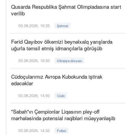
Qusarda Respublika Şahmat Olimpiadasına start
verilib
03.08.2026, 16:35
Şahmat
Fərid Qayıbov ölkəmizi beynəlxalq yarışlarda
uğurla təmsil etmiş idmançılarla görüşüb
03.08.2026, 16:30
Olimpiya dünyası
Cüdoçularımız Avropa Kubokunda iştirak
edəcəklər
03.08.2026, 14:50
Cüdo
"Sabah"ın Çempionlar Liqasının pley-off
mərhələsində potensial rəqibləri müəyyənləşib
03.08.2026, 14:32
Futbol