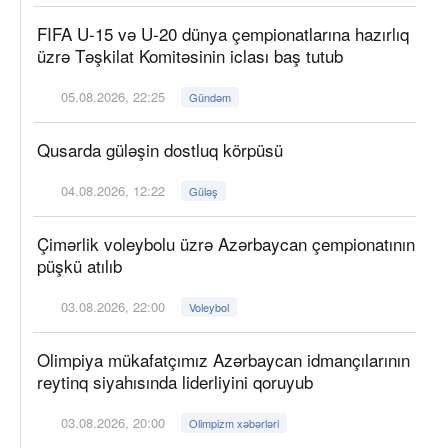
FIFA U-15 və U-20 dünya çempionatlarına hazırlıq
üzrə Təşkilat Komitəsinin iclası baş tutub
05.08.2026, 22:25
Gündəm
Qusarda güləşin dostluq körpüsü
04.08.2026, 12:22
Güləş
Çimərlik voleybolu üzrə Azərbaycan çempionatının
püşkü atılıb
03.08.2026, 22:00
Voleybol
Olimpiya mükafatçımız Azərbaycan idmançılarının
reytinq siyahısında liderliyini qoruyub
03.08.2026, 20:00
Olimpizm xəbərləri