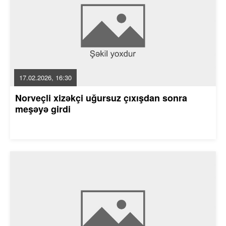
17.02.2026, 16:30
Norveçli xizəkçi uğursuz çıxışdan sonra
meşəyə girdi