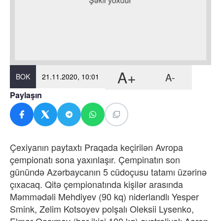
A+
A-
BOK
21.11.2020, 10:01
Paylaşın
Çexiyanın paytaxtı Praqada keçirilən Avropa
çempionatı sona yaxınlaşır. Çempinatın son
günündə Azərbaycanın 5 cüdoçusu tatamı üzərinə
çıxacaq. Qitə çempionatında kişilər arasında
Məmmədəli Mehdiyev (90 kq) niderlandlı Yesper
Smink, Zelim Kotsoyev polşalı Oleksii Lysenko,
Elmar Qasımov (hər ikisi 100 kq) avstraliyalı Aaron