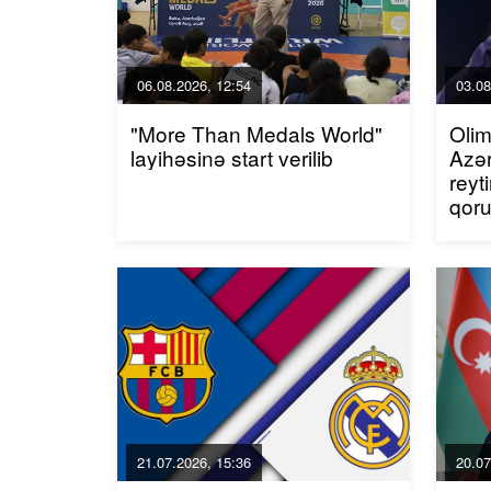
06.08.2026, 12:54
03.08
"More Than Medals World"
Olim
layihəsinə start verilib
Azər
reyt
qor
21.07.2026, 15:36
20.07