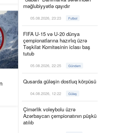
məğlubiyyətlə qayıdır
05.08.2026, 23:23
Futbol
FIFA U-15 və U-20 dünya
çempionatlarına hazırlıq üzrə
Təşkilat Komitəsinin iclası baş
tutub
05.08.2026, 22:25
Gündəm
Qusarda güləşin dostluq körpüsü
n
04.08.2026, 12:22
Güləş
Çimərlik voleybolu üzrə
Azərbaycan çempionatının püşkü
atılıb