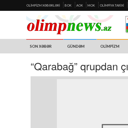
OLIMPIZM XƏBƏRLƏRI
BOK
AOK
MOK
OLIMPIYA TARIXI
SON XƏBƏR
GÜNDƏM
OLIMPIZM
“Qarabağ” qrupdan çıx