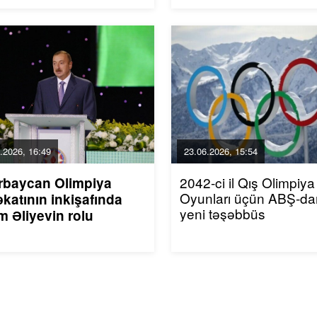
.2026, 16:49
23.06.2026, 15:54
2042-ci il Qış Olimpiya
rbaycan Olimpiya
Oyunları üçün ABŞ-da
katının inkişafında
yeni təşəbbüs
m Əliyevin rolu