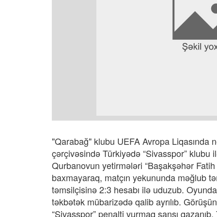
"Qarabağ" klubu UEFA Avropa Liqasında növ
çərçivəsində Türkiyədə “Sivasspor” klubu i
Qurbanovun yetirmələri “Başakşəhər Fatih
baxmayaraq, matçın yekununda məğlub tərə
təmsilçisinə 2:3 hesabı ilə uduzub. Oyunda 
təkbətək mübarizədə qalib ayrılıb. Görüşü
“Sivasspor” penalti vurmaq şansı qazanıb.