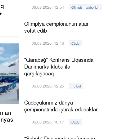
lq
06.08.2026, 12:54
Olimpizm xəbərləri
ə
Olimpiya çempionunun atası
vəfat edib
06.08.2026, 12:46
Cüdo
"Qarabağ" Konfrans Liqasında
Danimarka klubu ilə
qarşılaşacaq
06.08.2026, 12:25
Futbol
Cüdoçularımız dünya
çempionatında iştirak edəcəklər
ları
riyası
06.08.2026, 10:17
Cüdo
"Sabah" Danimarka səfərindən