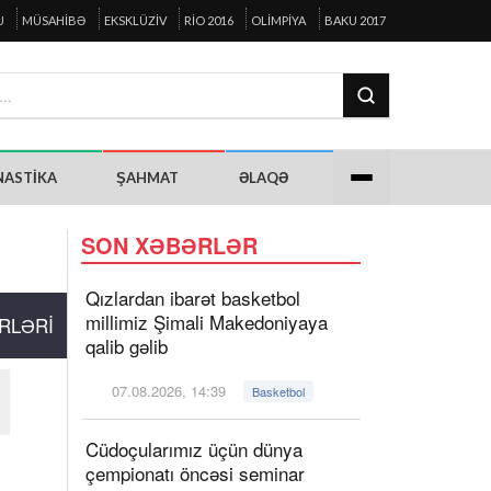
U
MÜSAHIBƏ
EKSKLÜZIV
RIO 2016
OLIMPIYA
BAKU 2017
NASTIKA
ŞAHMAT
ƏLAQƏ
SON XƏBƏRLƏR
Qızlardan ibarət basketbol
millimiz Şimali Makedoniyaya
RLƏRI
qalib gəlib
07.08.2026, 14:39
Basketbol
Cüdoçularımız üçün dünya
çempionatı öncəsi seminar