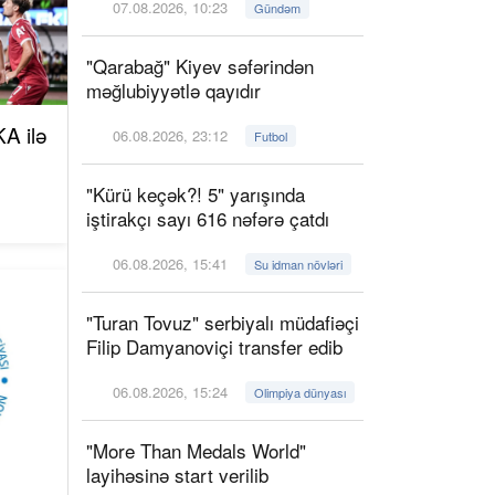
07.08.2026, 10:23
Gündəm
"Qarabağ" Kiyev səfərindən
məğlubiyyətlə qayıdır
A ilə
06.08.2026, 23:12
Futbol
"Kürü keçək?! 5" yarışında
iştirakçı sayı 616 nəfərə çatdı
06.08.2026, 15:41
Su idman növləri
"Turan Tovuz" serbiyalı müdafiəçi
Filip Damyanoviçi transfer edib
06.08.2026, 15:24
Olimpiya dünyası
"More Than Medals World"
layihəsinə start verilib