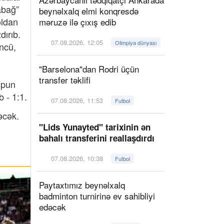
abağ”
beynəlxalq elmi konqresdə
oldan
məruzə ilə çıxış edib
dırıb.
07.08.2026, 12:05
Olimpiya dünyası
ncü,
"Barselona"dan Rodri üçün
transfer təklifi
upun
 - 1:1.
07.08.2026, 11:53
Futbol
əcək.
"Lids Yunayted" tarixinin ən
bahalı transferini reallaşdırdı
07.08.2026, 10:38
Futbol
Paytaxtımız beynəlxalq
badminton turnirinə ev sahibliyi
edəcək