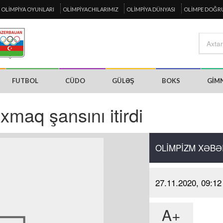
OLIMPIYA OYUNLARI
OLIMPIYACHILARIMIZ
OLIMPIYA DÜNYASI
OLIMPE DOĞR
FUTBOL
CÜDO
GÜLƏŞ
BOKS
GIM
maq şansını itirdi
OLIMPIZM XƏBƏ
27.11.2020, 09:12
A+