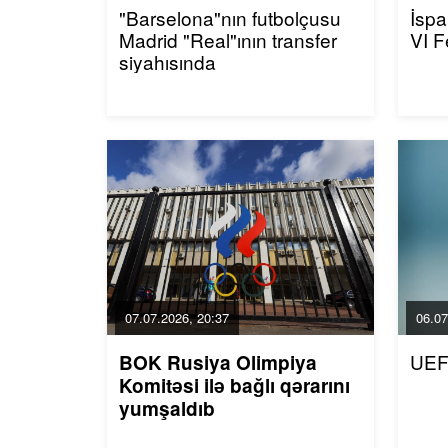
"Barselona"nın futbolçusu
İspa
Madrid "Real"ının transfer
VI F
siyahısında
07.07.2026, 20:37
06.07
UEF
BOK Rusiya Olimpiya
Komitəsi ilə bağlı qərarını
yumşaldıb