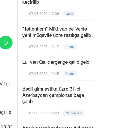
keçirilib
07.08.2026, 13:36
Cüdo
"Tottenhem" Miki van de Venlə
yeni müqavilə üzrə razılığa gəlib
07.08.2026, 13:17
Futbol
Lui van Qal xərçəngə qalib gəldi
07.08.2026, 12:45
Futbol
V tur
Bədii gimnastika üzrə 31-ci
Azərbaycan çempionatı başa
çatıb
çı ilə
07.08.2026, 12:23
Gimnastika
ndalar
Azərbaycanlı tədqiqatçı Ankarada