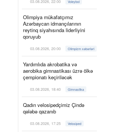
03.08.2026, 22:00
Voleybol
Olimpiya mükafatçımız
Azərbaycan idmançılarının
reytinq siyahısında liderliyini
qoruyub
03.08.2026, 20:00
Olimpizm xəbərləri
Yardımlıda akrobatika və
aerobika gimnastikası üzrə ölkə
çempionatı keçiriləcək
03.08.2026, 18:40
Gimnastika
Qadın velosipedçimiz Çində
qələbə qazanıb
03.08.2026, 17:25
Velosiped