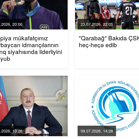
.2026, 20:00
23.07.2026, 22:05
piya mükafatçımız
"Qarabağ" Bakıda ÇSK
baycan idmançılarının
heç-heçə edib
inq siyahısında liderliyini
uyub
.2026, 13:26
09.07.2026, 14:28