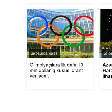
29.06.2026, 09:53
23.06
Olimpiyaçılara ilk dəfə 10
Azə
min dollarlıq xüsusi qrant
Hərə
veriləcək
İlha