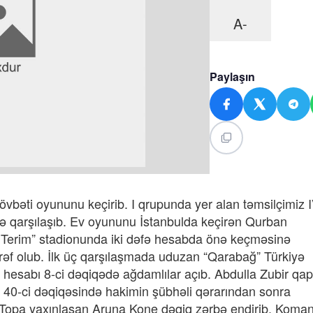
A-
Paylaşın
bəti oyununu keçirib. I qrupunda yer alan təmsilçimiz I
lə qarşılaşıb. Ev oyununu İstanbulda keçirən Qurban
 Terim” stadionunda iki dəfə hesabda önə keçməsinə
f olub. İlk üç qarşılaşmada uduzan “Qarabağ” Türkiyə
hesabı 8-ci dəqiqədə ağdamlılar açıb. Abdulla Zubir qapı
n 40-ci dəqiqəsində hakimin şübhəli qərarından sonra
 Topa yaxınlaşan Aruna Kone dəqiq zərbə endirib. Koma