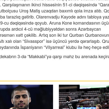
ar. Qarşılaşmanın ikinci hissəsinin 51-ci dəqiqəsində “Qar
utbolçusu Uroş Matiş uzaqdan baxımlı qola imza atıb. Q
ba tarazlıq gətirib. Olarenvadju Kayode adını tabloya yaz
79-cu dəqiqəsində qoyub. Aruna Kone komandasının üçü
 qrupda ardıcıl 4-cü məğlubiyyətdən sonra Azərbaycan
rəsmən xətt çəkilib. Artıq son iki tur Qurban Qurbanovun
Altı xalı olan “Sivasspor” isə üçüncü yerdə qərarlaşıb. Qr
danında İspaniyanın “Vilyarreal” klubu ilə heç-heçə edib
dekabrın 3-də “Makkabi”yə qarşı məhz bu arenada keçir