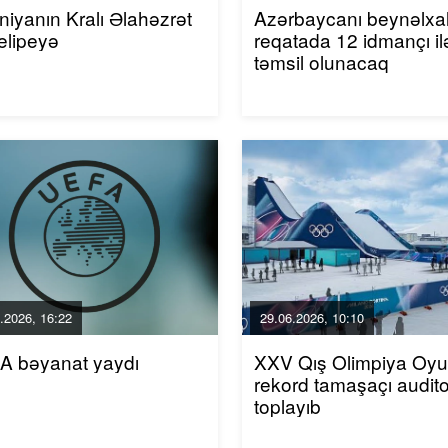
niyanın Kralı Əlahəzrət
Azərbaycanı beynəlxa
elipeyə
reqatada 12 idmançı il
təmsil olunacaq
.2026, 16:22
29.06.2026, 10:10
A bəyanat yaydı
XXV Qış Olimpiya Oyun
rekord tamaşaçı audito
toplayıb