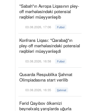
"Sabah"ın Avropa Liqasının pley-
off mərhələsindəki potensial
rəqibləri müəyyənləşib
03.08.2026, 17:06
Futbol
Konfrans Liqası: "Qarabağ"ın
pley-off mərhələsindəki potensial
rəqibləri müəyyənləşdi
03.08.2026, 16:58
Futbol
Qusarda Respublika Şahmat
Olimpiadasına start verilib
03.08.2026, 16:35
Şahmat
Fərid Qayıbov ölkəmizi
beynəlxalq yarışlarda uğurla