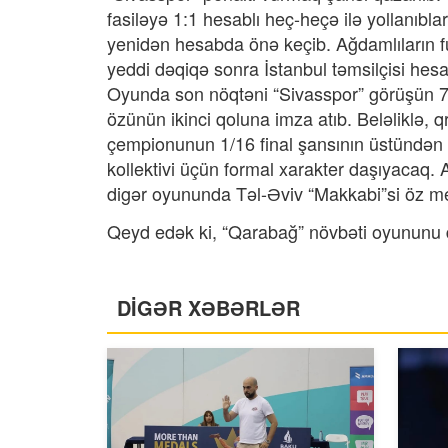
fasiləyə 1:1 hesablı heç-heçə ilə yollanıbl
yenidən hesabda önə keçib. Ağdamlıların f
yeddi dəqiqə sonra İstanbul təmsilçisi hesa
Oyunda son nöqtəni “Sivasspor” görüşün 
özünün ikinci qoluna imza atıb. Beləliklə,
çempionunun 1/16 final şansının üstündən 
kollektivi üçün formal xarakter daşıyacaq. 
digər oyununda Təl-Əviv “Makkabi”si öz mey
Qeyd edək ki, “Qarabağ” növbəti oyununu 
DİGƏR XƏBƏRLƏR