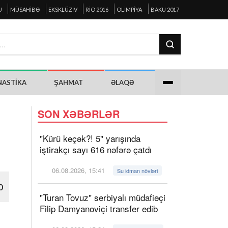
U
MÜSAHIBƏ
EKSKLÜZIV
RIO 2016
OLIMPIYA
BAKU 2017
NASTIKA
ŞAHMAT
ƏLAQƏ
SON XƏBƏRLƏR
"Kürü keçək?! 5" yarışında
iştirakçı sayı 616 nəfərə çatdı
06.08.2026, 15:41
Su idman növləri
0
"Turan Tovuz" serbiyalı müdafiəçi
Filip Damyanoviçi transfer edib