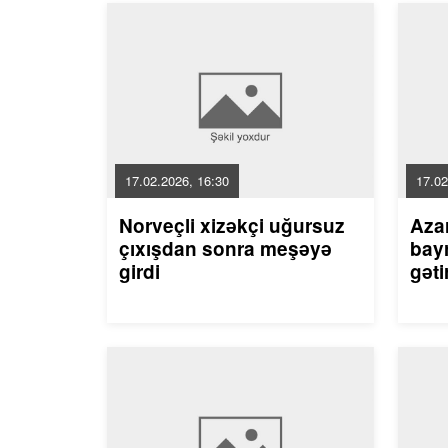
17.02.2026, 16:30
17.02
Norveçli xizəkçi uğursuz
Aza
çıxışdan sonra meşəyə
bayr
girdi
gəti