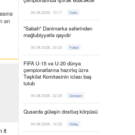
masına
06.08.2026, 10:17
Cüdo
ün ən
"Sabah" Danimarka səfərindən
məğlubiyyətlə qayıdır
05.08.2026, 23:23
Futbol
FIFA U-15 və U-20 dünya
çempionatlarına hazırlıq üzrə
Təşkilat Komitəsinin iclası baş
tutub
05.08.2026, 22:25
Gündəm
Qusarda güləşin dostluq körpüsü
04.08.2026, 12:22
Güləş
 it