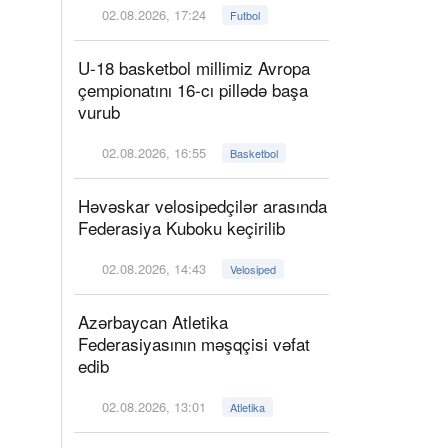
02.08.2026, 17:24
Futbol
U-18 basketbol millimiz Avropa
çempionatını 16-cı pillədə başa
vurub
02.08.2026, 16:55
Basketbol
Həvəskar velosipedçilər arasında
Federasiya Kuboku keçirilib
02.08.2026, 14:43
Velosiped
Azərbaycan Atletika
Federasiyasının məşqçisi vəfat
edib
02.08.2026, 13:01
Atletika