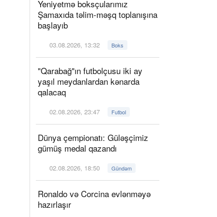
Yeniyetmə boksçularımız
Şamaxıda təlim-məşq toplanışına
başlayıb
03.08.2026, 13:32
Boks
"Qarabağ"ın futbolçusu iki ay
yaşıl meydanlardan kənarda
qalacaq
02.08.2026, 23:47
Futbol
Dünya çempionatı: Güləşçimiz
gümüş medal qazandı
02.08.2026, 18:50
Gündəm
Ronaldo və Corcina evlənməyə
hazırlaşır