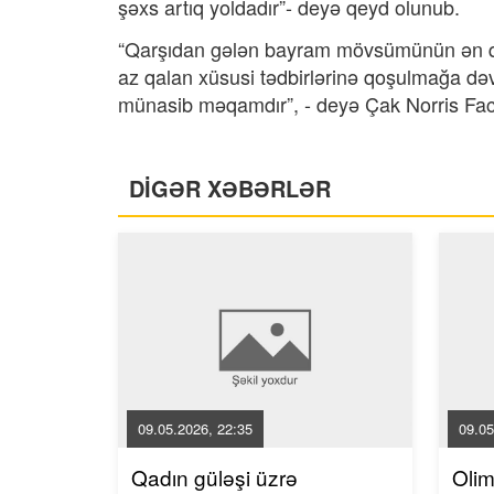
şəxs artıq yoldadır”- deyə qeyd olunub.
“Qarşıdan gələn bayram mövsümünün ən qız
az qalan xüsusi tədbirlərinə qoşulmağa dəv
münasib məqamdır”, - deyə Çak Norris Fac
DİGƏR XƏBƏRLƏR
09.05.2026, 22:35
09.05
Qadın güləşi üzrə
Oli