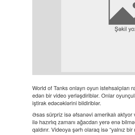
World of Tanks onlayn oyun istehsalçıları 
edən bir video yerləşdiriblər. Onlar oyunçu
iştirak edəcəklərini bildiriblər.
Əsas sürpriz isə əfsanəvi amerikalı aktyor
ilə hazırlıq zamanı ağacdan yerə enə bilməy
qaldırır. Videoya şərh olaraq isə “yalnız bi