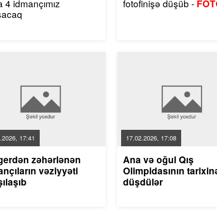
a 4 idmançımız
fotofinişə düşüb -
FOT
şacaq
.2026, 17:41
17.02.2026, 17:08
gerdən zəhərlənən
Ana və oğul Qış
nçıların vəziyyəti
Olimpidasının tarixin
ılaşıb
düşdülər