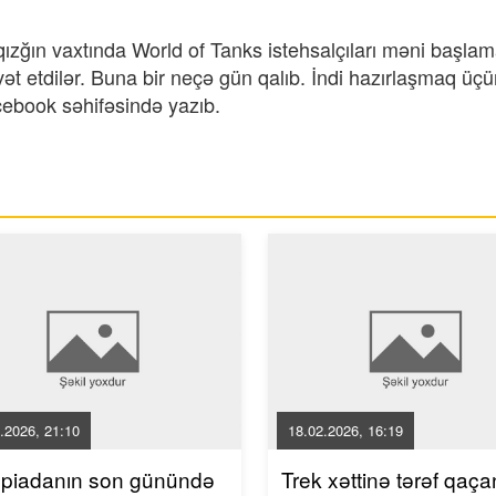
ğın vaxtında World of Tanks istehsalçıları məni başla
ət etdilər. Buna bir neçə gün qalıb. İndi hazırlaşmaq üç
ebook səhifəsində yazıb.
.2026, 21:10
18.02.2026, 16:19
mpiadanın son günündə
Trek xəttinə tərəf qaçan