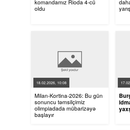
komandamız Rioda 4-cü
dah
oldu
yarı
18.02.2026, 10:08
17.02
Milan-Kortina-2026: Bu gün
Bur
sonuncu təmsilçimiz
idma
olimpiadada mübarizəyə
yaxş
başlayır