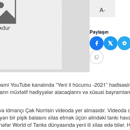
A-
Paylaşın
rəsmi YouTube kanalında “Yeni il hücumu -2021” hadisəsin
ların müxtəlif hədiyyələr alacaqlarını və xüsusi bayramla
 və idmançı Çak Norrisin videoda yer almasıdır. Videoda o
ən bir pişik balasını xilas etmək üçün əlindəki tankı hav
r nəfər World of Tanks dünyasında yeni ili xilas edə bilər.