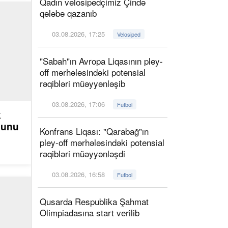
Qadın velosipedçimiz Çində
qələbə qazanıb
03.08.2026, 17:25
Velosiped
"Sabah"ın Avropa Liqasının pley-
off mərhələsindəki potensial
rəqibləri müəyyənləşib
03.08.2026, 17:06
Futbol
k
ğunu
Konfrans Liqası: "Qarabağ"ın
pley-off mərhələsindəki potensial
rəqibləri müəyyənləşdi
03.08.2026, 16:58
Futbol
Qusarda Respublika Şahmat
Olimpiadasına start verilib