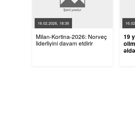
16.02.2026, 18:36
16.02
Milan-Kortina-2026: Norveç
19 y
liderliyini davam etdirir
olim
əldə