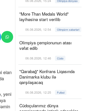
06.08.2026, 15:24
Olimpiya dünyası
"More Than Medals World"
layihəsinə start verilib
06.08.2026, 12:54
Olimpizm xəbərləri
Olimpiya çempionunun atası
vəfat edib
06.08.2026, 12:46
Cüdo
"Qarabağ" Konfrans Liqasında
i elan
Danimarka klubu ilə
rda
qarşılaşacaq
06.08.2026, 12:25
Futbol
, yeni
aya
Cüdoçularımız dünya
 Həmin
çempionatında iştirak edəcəklər