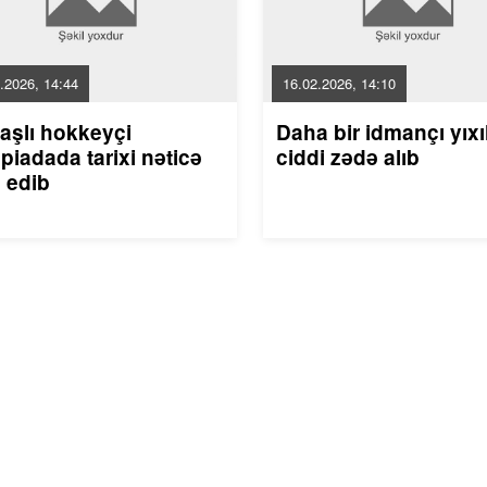
.2026, 14:44
16.02.2026, 14:10
aşlı hokkeyçi
Daha bir idmançı yıxı
piadada tarixi nəticə
ciddi zədə alıb
 edib