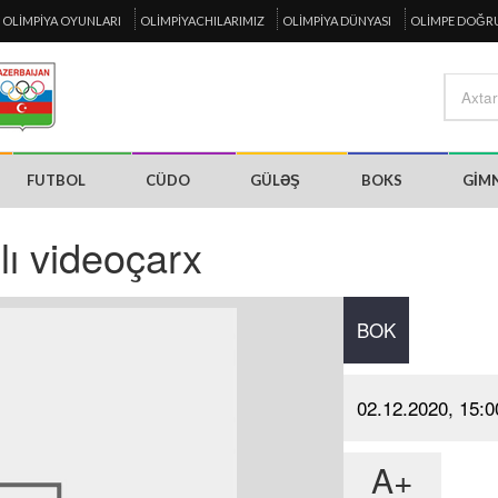
OLIMPIYA OYUNLARI
OLIMPIYACHILARIMIZ
OLIMPIYA DÜNYASI
OLIMPE DOĞR
FUTBOL
CÜDO
GÜLƏŞ
BOKS
GIM
ı videoçarx
BOK
02.12.2020, 15:0
A+