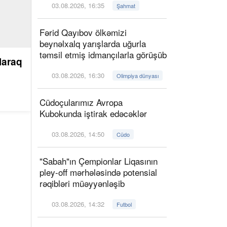
03.08.2026, 16:35
Şahmat
Fərid Qayıbov ölkəmizi
beynəlxalq yarışlarda uğurla
təmsil etmiş idmançılarla görüşüb
laraq
03.08.2026, 16:30
Olimpiya dünyası
Cüdoçularımız Avropa
Kubokunda iştirak edəcəklər
03.08.2026, 14:50
Cüdo
"Sabah"ın Çempionlar Liqasının
pley-off mərhələsində potensial
rəqibləri müəyyənləşib
03.08.2026, 14:32
Futbol