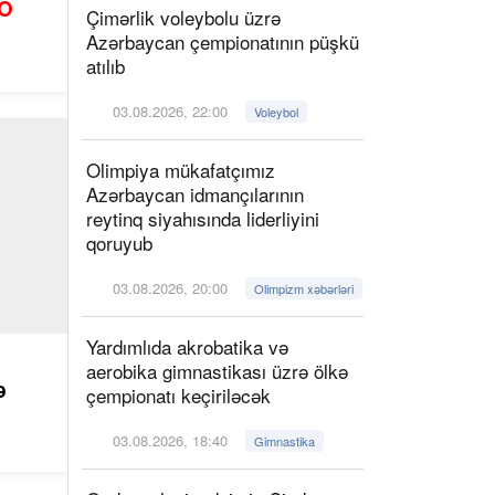
O
Çimərlik voleybolu üzrə
Azərbaycan çempionatının püşkü
atılıb
03.08.2026, 22:00
Voleybol
Olimpiya mükafatçımız
Azərbaycan idmançılarının
reytinq siyahısında liderliyini
qoruyub
03.08.2026, 20:00
Olimpizm xəbərləri
Yardımlıda akrobatika və
aerobika gimnastikası üzrə ölkə
ə
çempionatı keçiriləcək
03.08.2026, 18:40
Gimnastika