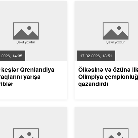
.2026, 14:35
17.02.2026, 13:51
rkeşlər Qrenlandiya
Ölkəsinə və özünə il
aqlarını yarışa
Olimpiya çempionlu
riblər
qazandırdı