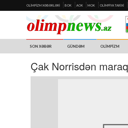
OLIMPIZM XƏBƏRLƏRI
BOK
AOK
MOK
OLIMPIYA TARIXI
SON XƏBƏR
GÜNDƏM
OLIMPIZM
Çak Norrisdən maraql