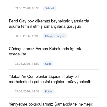
03.08.2026, 16:35
Şahmat
Fərid Qayıbov ölkəmizi beynəlxalq yarışlarda
uğurla təmsil etmiş idmançılarla görüşüb
03.08.2026, 16:30
Olimpiya dünyası
Cüdoçularımız Avropa Kubokunda iştirak
edəcəklər
03.08.2026, 14:50
Cüdo
"Sabah"ın Çempionlar Liqasının pley-off
mərhələsində potensial rəqibləri müəyyənləşib
03.08.2026, 14:32
Futbol
Yeniyetmə boksçularımız Şamaxıda təlim-məşq