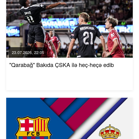
23.07.2026, 22:05
"Qarabağ" Bakıda ÇSKA ilə heç-heçə edib