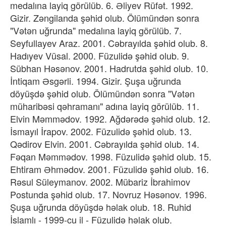
medalına layiq görülüb. 6. Əliyev Rüfət. 1992.
Gizir. Zəngilanda şəhid olub. Ölümündən sonra
"Vətən uğrunda" medalına layiq görülüb. 7.
Seyfullayev Araz. 2001. Cəbrayılda şəhid olub. 8.
Hadıyev Vüsal. 2000. Füzulidə şəhid olub. 9.
Sübhan Həsənov. 2001. Hadrutda şəhid olub. 10.
İntiqam Əsgərli. 1994. Gizir. Şuşa uğrunda
döyüşdə şəhid olub. Ölümündən sonra "Vətən
müharibəsi qəhramanı" adına layiq görülüb. 11.
Elvin Məmmədov. 1992. Ağdərədə şəhid olub. 12.
İsmayıl İrapov. 2002. Füzulidə şəhid olub. 13.
Qədirov Elvin. 2001. Cəbrayılda şəhid olub. 14.
Fəqan Məmmədov. 1998. Füzulidə şəhid olub. 15.
Ehtiram Əhmədov. 2001. Füzulidə şəhid olub. 16.
Rəsul Süleymanov. 2002. Mübariz İbrahimov
Postunda şəhid olub. 17. Novruz Həsənov. 1996.
Şuşa uğrunda döyüşdə həlak olub. 18. Ruhid
İslamlı - 1999-cu il - Füzulidə həlak olub.