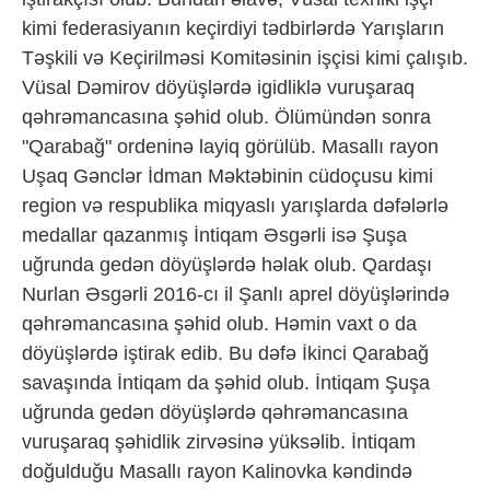
kimi federasiyanın keçirdiyi tədbirlərdə Yarışların
Təşkili və Keçirilməsi Komitəsinin işçisi kimi çalışıb.
Vüsal Dəmirov döyüşlərdə igidliklə vuruşaraq
qəhrəmancasına şəhid olub. Ölümündən sonra
"Qarabağ" ordeninə layiq görülüb. Masallı rayon
Uşaq Gənclər İdman Məktəbinin cüdoçusu kimi
region və respublika miqyaslı yarışlarda dəfələrlə
medallar qazanmış İntiqam Əsgərli isə Şuşa
uğrunda gedən döyüşlərdə həlak olub. Qardaşı
Nurlan Əsgərli 2016-cı il Şanlı aprel döyüşlərində
qəhrəmancasına şəhid olub. Həmin vaxt o da
döyüşlərdə iştirak edib. Bu dəfə İkinci Qarabağ
savaşında İntiqam da şəhid olub. İntiqam Şuşa
uğrunda gedən döyüşlərdə qəhrəmancasına
vuruşaraq şəhidlik zirvəsinə yüksəlib. İntiqam
doğulduğu Masallı rayon Kalinovka kəndində