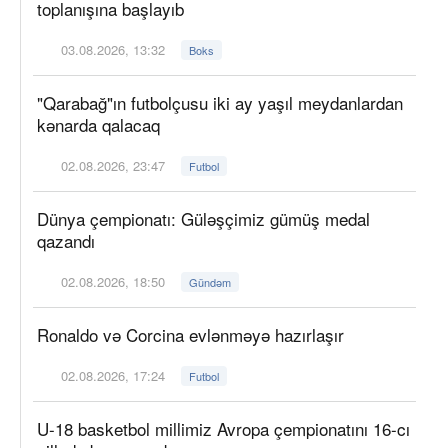
toplanışına başlayıb
03.08.2026, 13:32
Boks
"Qarabağ"ın futbolçusu iki ay yaşıl meydanlardan
kənarda qalacaq
02.08.2026, 23:47
Futbol
Dünya çempionatı: Güləşçimiz gümüş medal
qazandı
02.08.2026, 18:50
Gündəm
Ronaldo və Corcina evlənməyə hazırlaşır
02.08.2026, 17:24
Futbol
U-18 basketbol millimiz Avropa çempionatını 16-cı