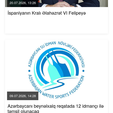
20.07.2026, 13:26
İspaniyanın Kralı Əlahəzrət VI Felipeyə
09.07.2026, 14:28
Azərbaycanı beynəlxalq reqatada 12 idmançı ilə
təmsil olunacaq