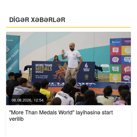
DİGƏR XƏBƏRLƏR
06.08.2026, 12:54
"More Than Medals World" layihəsinə start
verilib