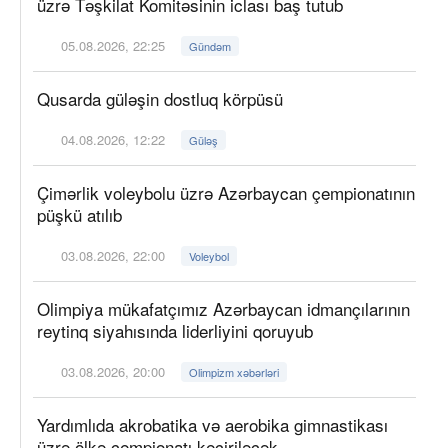
üzrə Təşkilat Komitəsinin iclası baş tutub
05.08.2026, 22:25
Gündəm
Qusarda güləşin dostluq körpüsü
04.08.2026, 12:22
Güləş
Çimərlik voleybolu üzrə Azərbaycan çempionatının
püşkü atılıb
03.08.2026, 22:00
Voleybol
Olimpiya mükafatçımız Azərbaycan idmançılarının
reytinq siyahısında liderliyini qoruyub
03.08.2026, 20:00
Olimpizm xəbərləri
Yardımlıda akrobatika və aerobika gimnastikası
üzrə ölkə çempionatı keçiriləcək