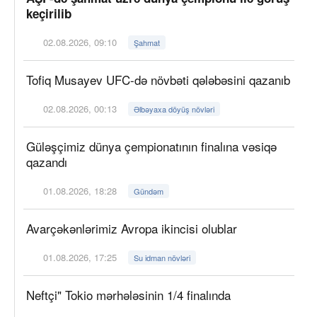
keçirilib
02.08.2026, 09:10
Şahmat
Tofiq Musayev UFC-də növbəti qələbəsini qazanıb
02.08.2026, 00:13
Əlbəyaxa döyüş növləri
Güləşçimiz dünya çempionatının finalına vəsiqə
qazandı
01.08.2026, 18:28
Gündəm
Avarçəkənlərimiz Avropa ikincisi olublar
01.08.2026, 17:25
Su idman növləri
Neftçi" Tokio mərhələsinin 1/4 finalında