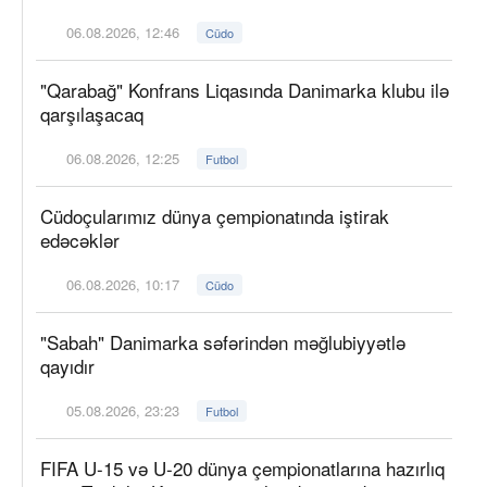
06.08.2026, 12:46
Cüdo
"Qarabağ" Konfrans Liqasında Danimarka klubu ilə
qarşılaşacaq
06.08.2026, 12:25
Futbol
Cüdoçularımız dünya çempionatında iştirak
edəcəklər
06.08.2026, 10:17
Cüdo
"Sabah" Danimarka səfərindən məğlubiyyətlə
qayıdır
05.08.2026, 23:23
Futbol
FIFA U-15 və U-20 dünya çempionatlarına hazırlıq