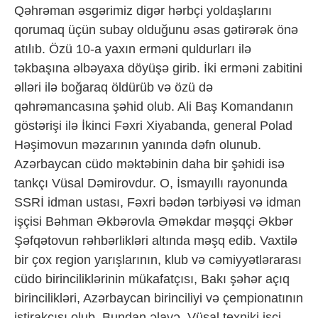
Qəhrəman əsgərimiz digər hərbçi yoldaşlarını
qorumaq üçün subay olduğunu əsas gətirərək önə
atılıb. Özü 10-a yaxın erməni quldurları ilə
təkbaşına əlbəyaxa döyüşə girib. İki erməni zabitini
əlləri ilə boğaraq öldürüb və özü də
qəhrəmancasına şəhid olub. Ali Baş Komandanın
göstərişi ilə İkinci Fəxri Xiyabanda, general Polad
Həşimovun məzarının yanında dəfn olunub.
Azərbaycan cüdo məktəbinin daha bir şəhidi isə
tankçı Vüsal Dəmirovdur. O, İsmayıllı rayonunda
SSRİ idman ustası, Fəxri bədən tərbiyəsi və idman
işçisi Bəhman Əkbərovla Əməkdar məşqçi Əkbər
Şəfqətovun rəhbərlikləri altında məşq edib. Vaxtilə
bir çox region yarışlarının, klub və cəmiyyətlərarası
cüdo birinciliklərinin mükafatçısı, Bakı şəhər açıq
birincilikləri, Azərbaycan birinciliyi və çempionatının
iştirakçısı olub. Bundan əlavə, Vüsal texniki işçi