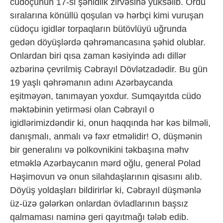
cüdoçunun 17-si şəhidlik zirvəsinə yüksəlib. Ordu
sıralarına könüllü qoşulan və hərbçi kimi vuruşan
cüdoçu igidlər torpaqların bütövlüyü uğrunda
gedən döyüşlərdə qəhrəmancasına şəhid olublar.
Onlardan biri qısa zaman kəsiyində adı dillər
əzbərinə çevrilmiş Cəbrayıl Dövlətzadədir. Bu gün
19 yaşlı qəhrəmanın adını Azərbaycanda
eşitməyən, tanımayan yoxdur. Sumqayıtda cüdo
məktəbinin yetirməsi olan Cəbrayıl o
igidlərimizdəndir ki, onun haqqında hər kəs bilməli,
danışmalı, anmalı və fəxr etməlidir! O, düşmənin
bir generalını və polkovnikini təkbaşına məhv
etməklə Azərbaycanın mərd oğlu, general Polad
Həşimovun və onun silahdaşlarının qisasını alıb.
Döyüş yoldaşları bildirirlər ki, Cəbrayıl düşmənlə
üz-üzə gələrkən onlardan övladlarının başsız
qalmaması naminə geri qayıtmağı tələb edib.