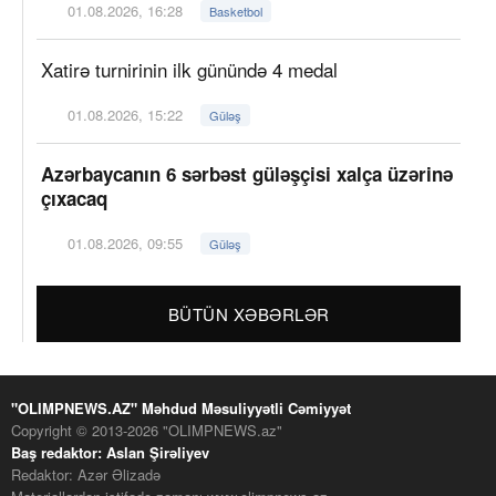
01.08.2026, 16:28
Basketbol
Xatirə turnirinin ilk günündə 4 medal
01.08.2026, 15:22
Güləş
Azərbaycanın 6 sərbəst güləşçisi xalça üzərinə
çıxacaq
01.08.2026, 09:55
Güləş
BÜTÜN XƏBƏRLƏR
"OLIMPNEWS.AZ" Məhdud Məsuliyyətli Cəmiyyət
Copyright © 2013-2026 "OLIMPNEWS.az"
Baş redaktor: Aslan Şirəliyev
Redaktor: Azər Əlizadə