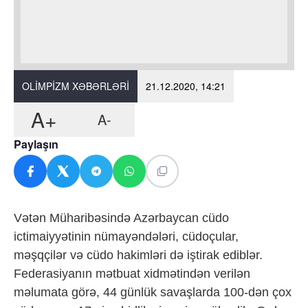
OLIMPIZM XƏBƏRLƏRI
21.12.2020, 14:21
A+
A-
Paylaşın
Vətən Müharibəsində Azərbaycan cüdo
ictimaiyyətinin nümayəndələri, cüdoçular,
məşqçilər və cüdo hakimləri də iştirak ediblər.
Federasiyanın mətbuat xidmətindən verilən
məlumata görə, 44 günlük savaşlarda 100-dən çox