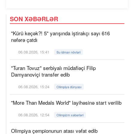
SON XƏBƏRLƏR
"Kürü keçək?! 5" yarışında iştirakçı sayı 616
nəfərə çatdı
06.08.2026, 15:41
Su idman növləri
"Turan Tovuz" serbiyalı müdafiəçi Filip
Damyanoviçi transfer edib
06.08.2026, 15:24
Olimpiya dünyası
"More Than Medals World" layihəsinə start verilib
06.08.2026, 12:54
Olimpizm xəbərləri
Olimpiya çempionunun atası vəfat edib