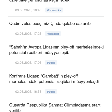
03.08.2026, 18:40
Gimnastika
Qadın velosipedçimiz Çində qələbə qazanıb
03.08.2026, 17:25
Velosiped
"Sabah"ın Avropa Liqasının pley-off mərhələsindəki
potensial rəqibləri müəyyənləşib
03.08.2026, 17:06
Futbol
Konfrans Liqası: "Qarabağ"ın pley-off
mərhələsindəki potensial rəqibləri müəyyənləşdi
03.08.2026, 16:58
Futbol
Qusarda Respublika Şahmat Olimpiadasına start
verilib