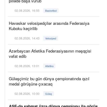
pillədə başa vurub
02.08.2026, 16:55
Basketbol
Həvəskar velosipedçilər arasında Federasiya
Kuboku keçirilib
02.08.2026, 14:43
Velosiped
Azərbaycan Atletika Federasiyasının məşqçisi
vəfat edib
02.08.2026, 13:01
Atletika
Güləşçimiz bu gün dünya çempionatında qızıl
medal görüşünə çıxacaq
02.08.2026, 10:00
Güləş
AŞF-də şahmat üzrə dünya çempionu ilə görüş