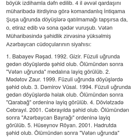
böyük izdihamla dəfn edilib. 4 il əvvəl qardaşını
müharibədə itirdiyinə görə komandanlıq İntiqama
Şuşa uğrunda döyüşlərə qatılmamağı tapşırsa da,
o, etiraz edib və sona qədər vuruşub. Vətən
Müharibəsində şəhidlik zirvəsinə yüksəlmiş
Azərbaycan cüdoçularının siyahısı:
1. Babayev Rəşad. 1992. Gizir. Füzuli uğrunda
gedən döyüşlərdə şəhid olub. Ölümündən sonra
"Vətən uğrunda" medalına layiq görülüb. 2.
Mədətov Zaur. 1999. Füzuli uğrunda döyüşlərdə
şəhid olub. 3. Dəmirov Vüsal. 1994. Füzuli uğrunda
gedən döyüşlərdə həlak olub. Ölümündən sonra
"Qarabağ" ordeninə layiq görülüb. 4. Dövlətzadə
Cebrayıl. 2001. Cəbrayılda şəhid olub. Ölümündən
sonra "Azərbaycan Bayrağı" ordeninə layiq
görülüb. 5. Hüseynov Röyan. 2001. Hadrutda
şəhid olub. Ölümündən sonra "Vətən uğrunda"