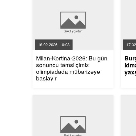
18.02.2026, 10:08
17.02
Milan-Kortina-2026: Bu gün
Bur
sonuncu təmsilçimiz
idma
olimpiadada mübarizəyə
yaxş
başlayır