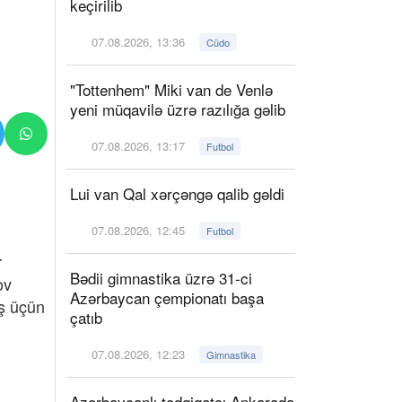
keçirilib
07.08.2026, 13:36
Cüdo
"Tottenhem" Miki van de Venlə
yeni müqavilə üzrə razılığa gəlib
07.08.2026, 13:17
Futbol
Lui van Qal xərçəngə qalib gəldi
07.08.2026, 12:45
Futbol
r
Bədii gimnastika üzrə 31-ci
ov
Azərbaycan çempionatı başa
ış üçün
çatıb
07.08.2026, 12:23
Gimnastika
Azərbaycanlı tədqiqatçı Ankarada