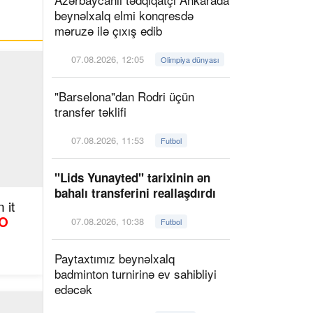
beynəlxalq elmi konqresdə
məruzə ilə çıxış edib
07.08.2026, 12:05
Olimpiya dünyası
"Barselona"dan Rodri üçün
transfer təklifi
07.08.2026, 11:53
Futbol
"Lids Yunayted" tarixinin ən
bahalı transferini reallaşdırdı
 it
O
07.08.2026, 10:38
Futbol
Paytaxtımız beynəlxalq
badminton turnirinə ev sahibliyi
edəcək