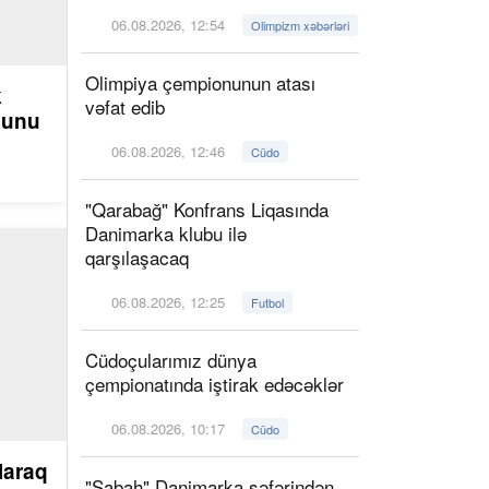
06.08.2026, 12:54
Olimpizm xəbərləri
Olimpiya çempionunun atası
k
vəfat edib
ğunu
06.08.2026, 12:46
Cüdo
"Qarabağ" Konfrans Liqasında
Danimarka klubu ilə
qarşılaşacaq
06.08.2026, 12:25
Futbol
Cüdoçularımız dünya
çempionatında iştirak edəcəklər
06.08.2026, 10:17
Cüdo
laraq
"Sabah" Danimarka səfərindən