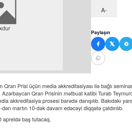
A-
Paylaşın
n Qran Prisi üçün media akkreditasiyası ilə bağlı semina
blər. Azərbaycan Qran Prisinin mətbuat katibi Turab Teymur
dia akkreditasiya prosesi barədə danışılıb. Bakıdakı yar
n 1-dən martın 10-dək davam edəcəyi diqqətə çatdırılıb.
 apreldə baş tutacaq.