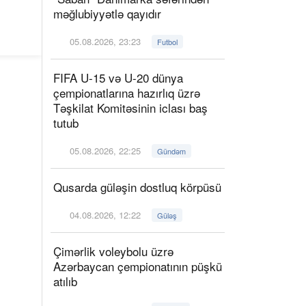
məğlubiyyətlə qayıdır
05.08.2026, 23:23
Futbol
FIFA U-15 və U-20 dünya
çempionatlarına hazırlıq üzrə
Təşkilat Komitəsinin iclası baş
tutub
05.08.2026, 22:25
Gündəm
Qusarda güləşin dostluq körpüsü
04.08.2026, 12:22
Güləş
Çimərlik voleybolu üzrə
Azərbaycan çempionatının püşkü
atılıb