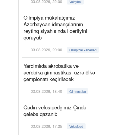
03.08.2026, 22:00
Voleybol
Olimpiya mükafatçımız
Azərbaycan idmançılarının
reytinq siyahısında liderliyini
qoruyub
03.08.2026, 20:00
Olimpizm xəbərləri
Yardımlıda akrobatika və
aerobika gimnastikası üzrə ölkə
çempionatı keçiriləcək
03.08.2026, 18:40
Gimnastika
Qadın velosipedçimiz Çində
qələbə qazanıb
03.08.2026, 17:25
Velosiped