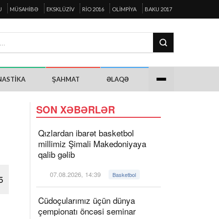
U
MÜSAHIBƏ
EKSKLÜZIV
RIO 2016
OLIMPIYA
BAKU 2017
NASTIKA
ŞAHMAT
ƏLAQƏ
SON XƏBƏRLƏR
Qızlardan ibarət basketbol
millimiz Şimali Makedoniyaya
qalib gəlib
07.08.2026, 14:39
Basketbol
5
Cüdoçularımız üçün dünya
çempionatı öncəsi seminar