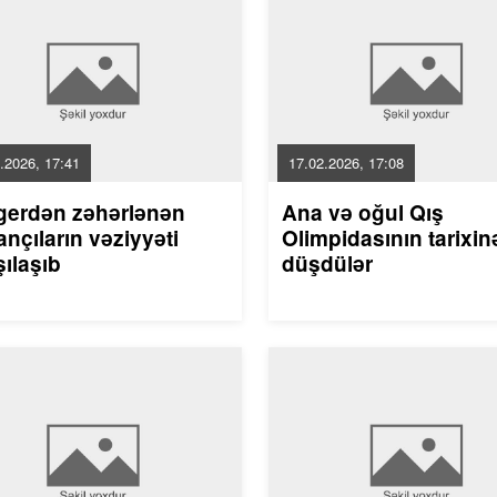
.2026, 17:41
17.02.2026, 17:08
gerdən zəhərlənən
Ana və oğul Qış
nçıların vəziyyəti
Olimpidasının tarixin
ılaşıb
düşdülər