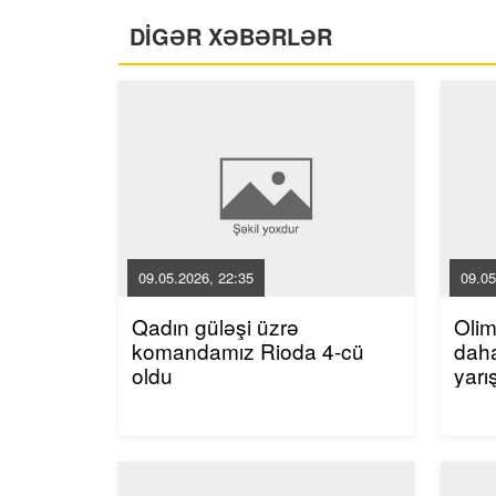
DİGƏR XƏBƏRLƏR
09.05.2026, 22:35
09.05
Qadın güləşi üzrə
Oli
komandamız Rioda 4-cü
dah
oldu
yarı