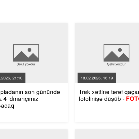
.2026, 21:10
18.02.2026, 16:19
mpiadanın son günündə
Trek xəttinə tərəf qaçan
a 4 idmançımız
fotofinişə düşüb -
FOT
şacaq