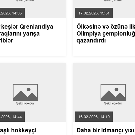
.2026, 14:35
17.02.2026, 13:51
rkeşlər Qrenlandiya
Ölkəsinə və özünə il
aqlarını yarışa
Olimpiya çempionlu
riblər
qazandırdı
.2026, 14:44
16.02.2026, 14:10
aşlı hokkeyçi
Daha bir idmançı yıxı