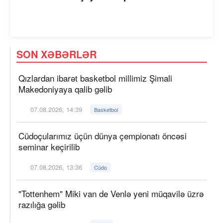
SON XƏBƏRLƏR
Qızlardan ibarət basketbol millimiz Şimali
Makedoniyaya qalib gəlib
07.08.2026, 14:39
Basketbol
Cüdoçularımız üçün dünya çempionatı öncəsi
seminar keçirilib
07.08.2026, 13:36
Cüdo
"Tottenhem" Miki van de Venlə yeni müqavilə üzrə
razılığa gəlib