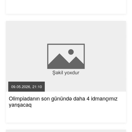
09.05.2026, 21:10
Olimpiadanın son günündə daha 4 idmançımız
yarışacaq