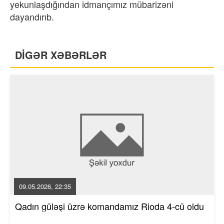
yekunlaşdığından idmançımız mübarizəni
dayandırıb.
DİGƏR XƏBƏRLƏR
09.05.2026, 22:35
Qadın güləşi üzrə komandamız Rioda 4-cü oldu