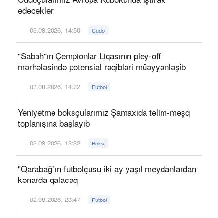
edəcəklər
03.08.2026, 14:50
Cüdo
"Sabah"ın Çempionlar Liqasının pley-off
mərhələsində potensial rəqibləri müəyyənləşib
03.08.2026, 14:32
Futbol
Yeniyetmə boksçularımız Şamaxıda təlim-məşq
toplanışına başlayıb
03.08.2026, 13:32
Boks
"Qarabağ"ın futbolçusu iki ay yaşıl meydanlardan
kənarda qalacaq
02.08.2026, 23:47
Futbol