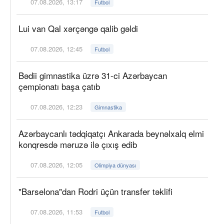
07.08.2026, 13:17
Futbol
Lui van Qal xərçəngə qalib gəldi
07.08.2026, 12:45
Futbol
Bədii gimnastika üzrə 31-ci Azərbaycan
çempionatı başa çatıb
07.08.2026, 12:23
Gimnastika
Azərbaycanlı tədqiqatçı Ankarada beynəlxalq elmi
konqresdə məruzə ilə çıxış edib
07.08.2026, 12:05
Olimpiya dünyası
"Barselona"dan Rodri üçün transfer təklifi
07.08.2026, 11:53
Futbol