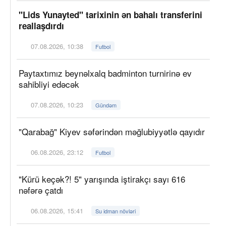
"Lids Yunayted" tarixinin ən bahalı transferini
reallaşdırdı
07.08.2026, 10:38
Futbol
Paytaxtımız beynəlxalq badminton turnirinə ev
sahibliyi edəcək
07.08.2026, 10:23
Gündəm
"Qarabağ" Kiyev səfərindən məğlubiyyətlə qayıdır
06.08.2026, 23:12
Futbol
"Kürü keçək?! 5" yarışında iştirakçı sayı 616
nəfərə çatdı
06.08.2026, 15:41
Su idman növləri