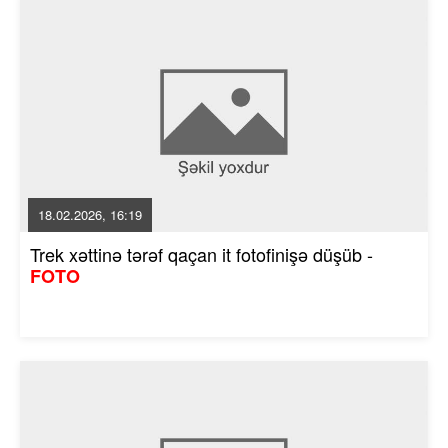
18.02.2026, 16:19
Trek xəttinə tərəf qaçan it fotofinişə düşüb -
FOTO