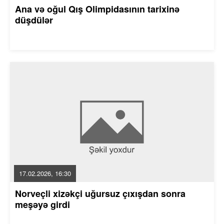
Ana və oğul Qış Olimpidasının tarixinə
düşdülər
17.02.2026, 16:30
Norveçli xizəkçi uğursuz çıxışdan sonra
meşəyə girdi