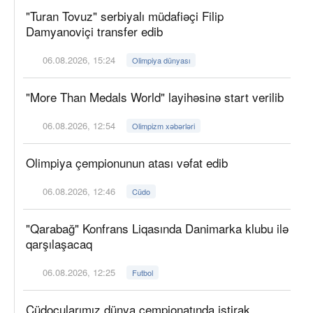
"Turan Tovuz" serbiyalı müdafiəçi Filip
Damyanoviçi transfer edib
06.08.2026, 15:24
Olimpiya dünyası
"More Than Medals World" layihəsinə start verilib
06.08.2026, 12:54
Olimpizm xəbərləri
Olimpiya çempionunun atası vəfat edib
06.08.2026, 12:46
Cüdo
"Qarabağ" Konfrans Liqasında Danimarka klubu ilə
qarşılaşacaq
06.08.2026, 12:25
Futbol
Cüdoçularımız dünya çempionatında iştirak