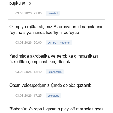
püşkü atılıb
03.08.2026, 22:00
Voleybol
Olimpiya mükafatçımız Azərbaycan idmançılarının
reytinq siyahısında liderliyini qoruyub
03.08.2026, 20:00
Olimpizm xəbərləri
Yardımlıda akrobatika və aerobika gimnastikası
üzrə ölkə çempionatı keçiriləcək
03.08.2026, 18:40
Gimnastika
Qadın velosipedçimiz Çində qələbə qazanıb
03.08.2026, 17:25
Velosiped
"Sabah"ın Avropa Liqasının pley-off mərhələsindəki