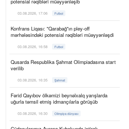
potensial rəqibləri müəyyənləşib
03.08.2026, 17:06
Futbol
Konfrans Liqası: "Qarabağ"ın pley-off
mərhələsindəki potensial rəqibləri müəyyənləşdi
03.08.2026, 16:58
Futbol
Qusarda Respublika Şahmat Olimpiadasına start
verilib
03.08.2026, 16:35
Şahmat
Fərid Qayıbov ölkəmizi beynəlxalq yarışlarda
uğurla təmsil etmiş idmançılarla görüşüb
03.08.2026, 16:30
Olimpiya dünyası
Cüdoçularımız Avropa Kubokunda iştirak