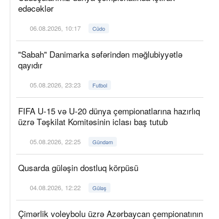
edəcəklər
06.08.2026, 10:17
Cüdo
"Sabah" Danimarka səfərindən məğlubiyyətlə
qayıdır
05.08.2026, 23:23
Futbol
FIFA U-15 və U-20 dünya çempionatlarına hazırlıq
üzrə Təşkilat Komitəsinin iclası baş tutub
05.08.2026, 22:25
Gündəm
Qusarda güləşin dostluq körpüsü
04.08.2026, 12:22
Güləş
Çimərlik voleybolu üzrə Azərbaycan çempionatının