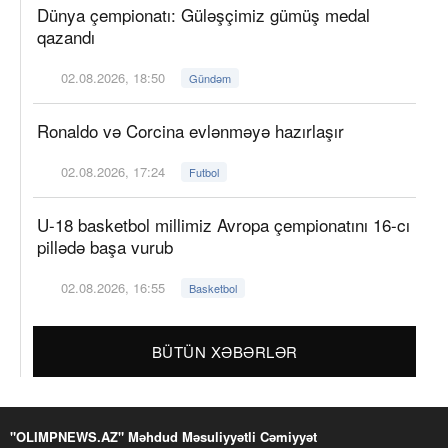
Dünya çempionatı: Güləşçimiz gümüş medal
qazandı
02.08.2026, 18:50
Gündəm
Ronaldo və Corcina evlənməyə hazırlaşır
02.08.2026, 17:24
Futbol
U-18 basketbol millimiz Avropa çempionatını 16-cı
pillədə başa vurub
02.08.2026, 16:55
Basketbol
BÜTÜN XƏBƏRLƏR
"OLIMPNEWS.AZ" Məhdud Məsuliyyətli Cəmiyyət