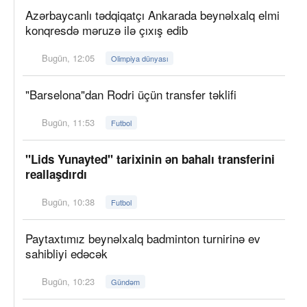
Azərbaycanlı tədqiqatçı Ankarada beynəlxalq elmi
konqresdə məruzə ilə çıxış edib
Bugün, 12:05
Olimpiya dünyası
"Barselona"dan Rodri üçün transfer təklifi
Bugün, 11:53
Futbol
"Lids Yunayted" tarixinin ən bahalı transferini
reallaşdırdı
Bugün, 10:38
Futbol
Paytaxtımız beynəlxalq badminton turnirinə ev
sahibliyi edəcək
Bugün, 10:23
Gündəm