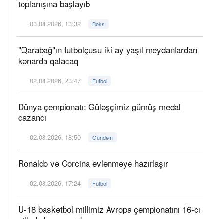
toplanışına başlayıb
03.08.2026, 13:32
Boks
"Qarabağ"ın futbolçusu iki ay yaşıl meydanlardan
kənarda qalacaq
02.08.2026, 23:47
Futbol
Dünya çempionatı: Güləşçimiz gümüş medal
qazandı
02.08.2026, 18:50
Gündəm
Ronaldo və Corcina evlənməyə hazırlaşır
02.08.2026, 17:24
Futbol
U-18 basketbol millimiz Avropa çempionatını 16-cı