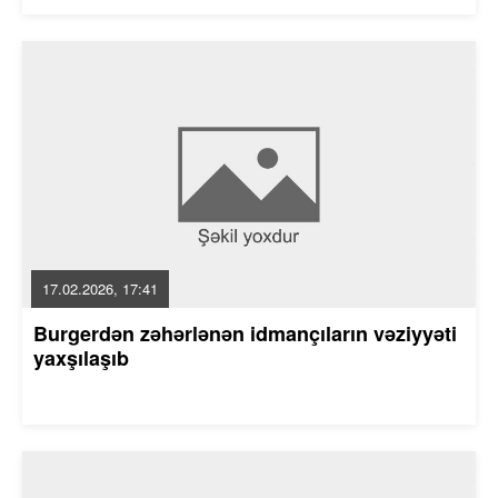
17.02.2026, 17:41
Burgerdən zəhərlənən idmançıların vəziyyəti
yaxşılaşıb