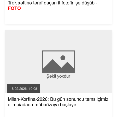
Trek xəttinə tərəf qaçan it fotofinişə düşüb -
FOTO
18.02.2026, 10:08
Milan-Kortina-2026: Bu gün sonuncu təmsilçimiz
olimpiadada mübarizəyə başlayır