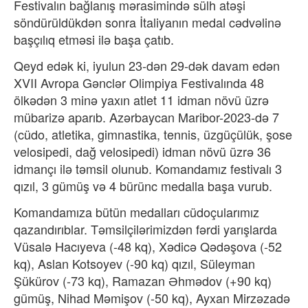
Festivalın bağlanış mərasimində sülh atəşi
söndürüldükdən sonra İtaliyanın medal cədvəlinə
başçılıq etməsi ilə başa çatıb.
Qeyd edək ki, iyulun 23-dən 29-dək davam edən
XVII Avropa Gənclər Olimpiya Festivalında 48
ölkədən 3 minə yaxın atlet 11 idman növü üzrə
mübarizə aparıb. Azərbaycan Maribor-2023-də 7
(cüdo, atletika, gimnastika, tennis, üzgüçülük, şose
velosipedi, dağ velosipedi) idman növü üzrə 36
idmançı ilə təmsil olunub. Komandamız festivalı 3
qızıl, 3 gümüş və 4 bürünc medalla başa vurub.
Komandamıza bütün medalları cüdoçularımız
qazandırıblar. Təmsilçilərimizdən fərdi yarışlarda
Vüsalə Hacıyeva (-48 kq), Xədicə Qədəşova (-52
kq), Aslan Kotsoyev (-90 kq) qızıl, Süleyman
Şükürov (-73 kq), Ramazan Əhmədov (+90 kq)
gümüş, Nihad Məmişov (-50 kq), Ayxan Mirzəzadə