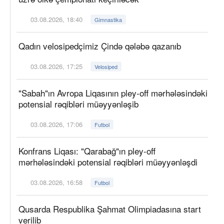
03.08.2026, 18:40
Gimnastika
Qadın velosipedçimiz Çində qələbə qazanıb
03.08.2026, 17:25
Velosiped
"Sabah"ın Avropa Liqasının pley-off mərhələsindəki
potensial rəqibləri müəyyənləşib
03.08.2026, 17:06
Futbol
Konfrans Liqası: "Qarabağ"ın pley-off
mərhələsindəki potensial rəqibləri müəyyənləşdi
03.08.2026, 16:58
Futbol
Qusarda Respublika Şahmat Olimpiadasına start
verilib