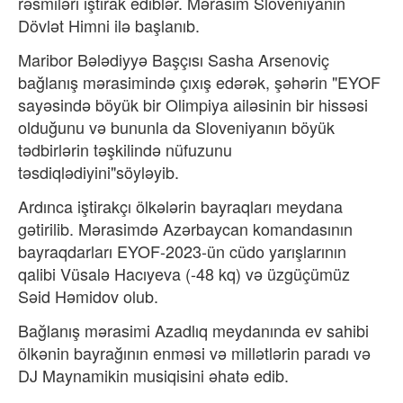
rəsmiləri iştirak ediblər. Mərasim Sloveniyanın
Dövlət Himni ilə başlanıb.
Maribor Bələdiyyə Başçısı Sasha Arsenoviç
bağlanış mərasimində çıxış edərək, şəhərin "EYOF
sayəsində böyük bir Olimpiya ailəsinin bir hissəsi
olduğunu və bununla da Sloveniyanın böyük
tədbirlərin təşkilində nüfuzunu
təsdiqlədiyini"söyləyib.
Ardınca iştirakçı ölkələrin bayraqları meydana
gətirilib. Mərasimdə Azərbaycan komandasının
bayraqdarları EYOF-2023-ün cüdo yarışlarının
qalibi Vüsalə Hacıyeva (-48 kq) və üzgüçümüz
Səid Həmidov olub.
Bağlanış mərasimi Azadlıq meydanında ev sahibi
ölkənin bayrağının enməsi və millətlərin paradı və
DJ Maynamikin musiqisini əhatə edib.