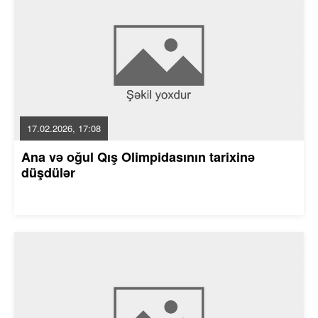
17.02.2026, 17:08
Ana və oğul Qış Olimpidasının tarixinə
düşdülər