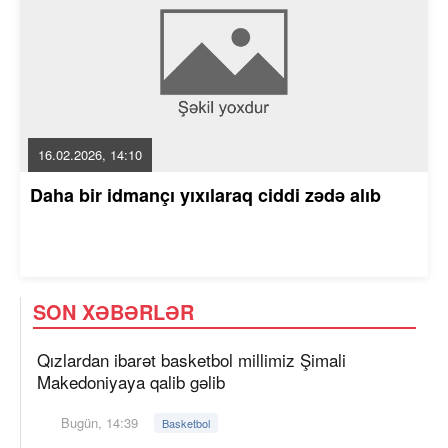
16.02.2026, 14:10
Daha bir idmançı yıxılaraq ciddi zədə alıb
SON XƏBƏRLƏR
Qızlardan ibarət basketbol millimiz Şimali
Makedoniyaya qalib gəlib
Bugün, 14:39
Basketbol