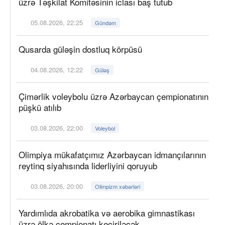
üzrə Təşkilat Komitəsinin iclası baş tutub
05.08.2026, 22:25
Gündəm
Qusarda güləşin dostluq körpüsü
04.08.2026, 12:22
Güləş
Çimərlik voleybolu üzrə Azərbaycan çempionatının
püşkü atılıb
03.08.2026, 22:00
Voleybol
Olimpiya mükafatçımız Azərbaycan idmançılarının
reytinq siyahısında liderliyini qoruyub
03.08.2026, 20:00
Olimpizm xəbərləri
Yardımlıda akrobatika və aerobika gimnastikası
üzrə ölkə çempionatı keçiriləcək