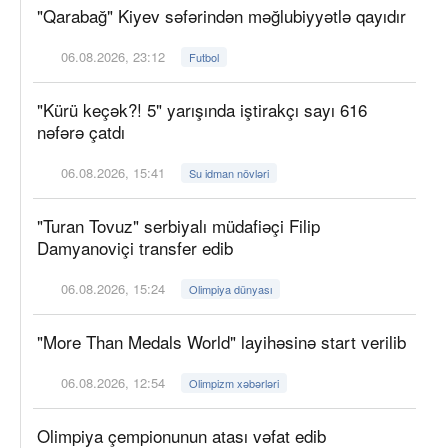
"Qarabağ" Kiyev səfərindən məğlubiyyətlə qayıdır
06.08.2026, 23:12
Futbol
"Kürü keçək?! 5" yarışında iştirakçı sayı 616
nəfərə çatdı
06.08.2026, 15:41
Su idman növləri
"Turan Tovuz" serbiyalı müdafiəçi Filip
Damyanoviçi transfer edib
06.08.2026, 15:24
Olimpiya dünyası
"More Than Medals World" layihəsinə start verilib
06.08.2026, 12:54
Olimpizm xəbərləri
Olimpiya çempionunun atası vəfat edib