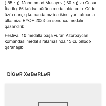
(-55 kq), Məhəmməd Musayev (-60 kq) və Cəsur
İbadlı (-66 kq) isə bürünc medal əldə edib. Cüdo
üzrə qarışıq komandamız isə ikinci yeri tutmaqla
ölkəmizə EYOF-2023-ün sonuncu medalını
qazandırıb.
Festivalı 10 medalla başa vuran Azərbaycan
komandası medal sıralamasında 13-cü pillədə
qərarlaşıb.
DİGƏR XƏBƏRLƏR