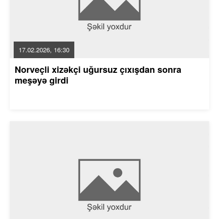
17.02.2026, 16:30
Norveçli xizəkçi uğursuz çıxışdan sonra
meşəyə girdi