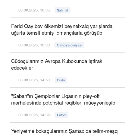
03.08.2026, 16:35
Şahmat
Fərid Qayıbov ölkəmizi beynəlxalq yarışlarda
uğurla təmsil etmiş idmançılarla görüşüb
03.08.2026, 16:30
Olimpiya dünyası
Cüdoçularımız Avropa Kubokunda iştirak
edəcəklər
03.08.2026, 14:50
Cüdo
"Sabah"ın Çempionlar Liqasının pley-off
mərhələsində potensial rəqibləri müəyyənləşib
03.08.2026, 14:32
Futbol
Yeniyetmə boksçularımız Şamaxıda təlim-məşq