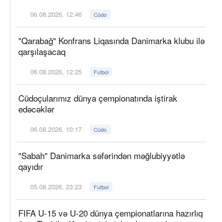
06.08.2026, 12:46
Cüdo
"Qarabağ" Konfrans Liqasında Danimarka klubu ilə
qarşılaşacaq
06.08.2026, 12:25
Futbol
Cüdoçularımız dünya çempionatında iştirak
edəcəklər
06.08.2026, 10:17
Cüdo
"Sabah" Danimarka səfərindən məğlubiyyətlə
qayıdır
05.08.2026, 23:23
Futbol
FIFA U-15 və U-20 dünya çempionatlarına hazırlıq