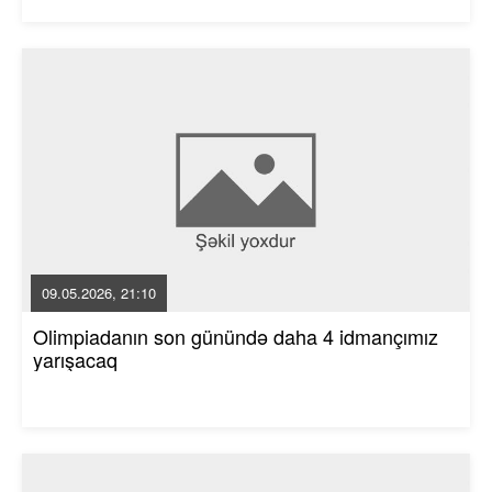
09.05.2026, 21:10
Olimpiadanın son günündə daha 4 idmançımız
yarışacaq