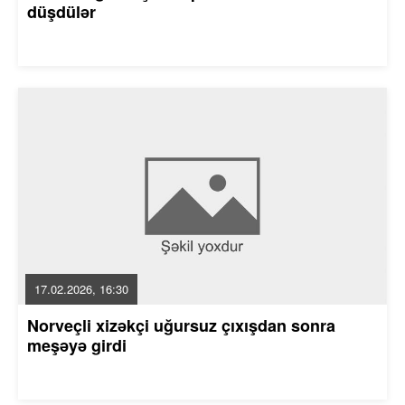
düşdülər
17.02.2026, 16:30
Norveçli xizəkçi uğursuz çıxışdan sonra
meşəyə girdi