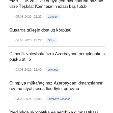
FIFA U-15 və U-20 dünya çempionatlarına hazırlıq
üzrə Təşkilat Komitəsinin iclası baş tutub
05.08.2026, 22:25
Gündəm
Qusarda güləşin dostluq körpüsü
04.08.2026, 12:22
Güləş
Çimərlik voleybolu üzrə Azərbaycan çempionatının
püşkü atılıb
03.08.2026, 22:00
Voleybol
Olimpiya mükafatçımız Azərbaycan idmançılarının
reytinq siyahısında liderliyini qoruyub
03.08.2026, 20:00
Olimpizm xəbərləri
Yardımlıda akrobatika və aerobika gimnastikası