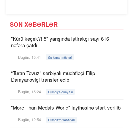
SON XƏBƏRLƏR
"Kürü keçək?! 5" yarışında iştirakçı sayı 616
nəfərə çatdı
Bugün, 15:41
Su idman növləri
"Turan Tovuz" serbiyalı müdafiəçi Filip
Damyanoviçi transfer edib
Bugün, 15:24
Olimpiya dünyası
"More Than Medals World" layihəsinə start verilib
Bugün, 12:54
Olimpizm xəbərləri