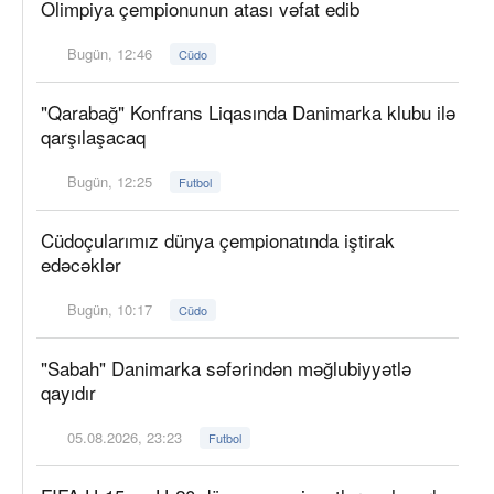
Olimpiya çempionunun atası vəfat edib
Bugün, 12:46
Cüdo
"Qarabağ" Konfrans Liqasında Danimarka klubu ilə
qarşılaşacaq
Bugün, 12:25
Futbol
Cüdoçularımız dünya çempionatında iştirak
edəcəklər
Bugün, 10:17
Cüdo
"Sabah" Danimarka səfərindən məğlubiyyətlə
qayıdır
05.08.2026, 23:23
Futbol