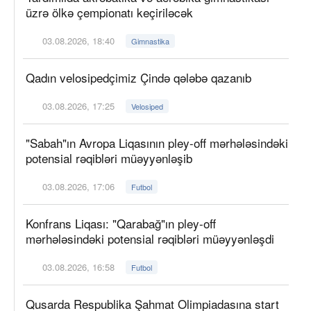
üzrə ölkə çempionatı keçiriləcək
03.08.2026, 18:40
Gimnastika
Qadın velosipedçimiz Çində qələbə qazanıb
03.08.2026, 17:25
Velosiped
"Sabah"ın Avropa Liqasının pley-off mərhələsindəki
potensial rəqibləri müəyyənləşib
03.08.2026, 17:06
Futbol
Konfrans Liqası: "Qarabağ"ın pley-off
mərhələsindəki potensial rəqibləri müəyyənləşdi
03.08.2026, 16:58
Futbol
Qusarda Respublika Şahmat Olimpiadasına start