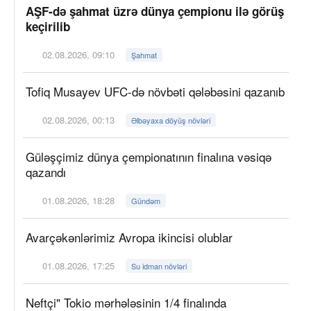
AŞF-də şahmat üzrə dünya çempionu ilə görüş
keçirilib
02.08.2026, 09:10
Şahmat
Tofiq Musayev UFC-də növbəti qələbəsini qazanıb
02.08.2026, 00:13
Əlbəyaxa döyüş növləri
Güləşçimiz dünya çempionatının finalına vəsiqə
qazandı
01.08.2026, 18:28
Gündəm
Avarçəkənlərimiz Avropa ikincisi olublar
01.08.2026, 17:25
Su idman növləri
Neftçi" Tokio mərhələsinin 1/4 finalında