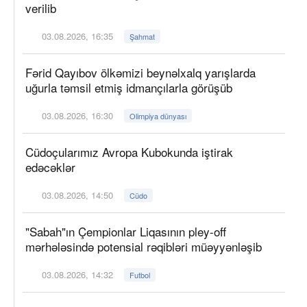
verilib
03.08.2026, 16:35
Şahmat
Fərid Qayıbov ölkəmizi beynəlxalq yarışlarda
uğurla təmsil etmiş idmançılarla görüşüb
03.08.2026, 16:30
Olimpiya dünyası
Cüdoçularımız Avropa Kubokunda iştirak
edəcəklər
03.08.2026, 14:50
Cüdo
"Sabah"ın Çempionlar Liqasının pley-off
mərhələsində potensial rəqibləri müəyyənləşib
03.08.2026, 14:32
Futbol