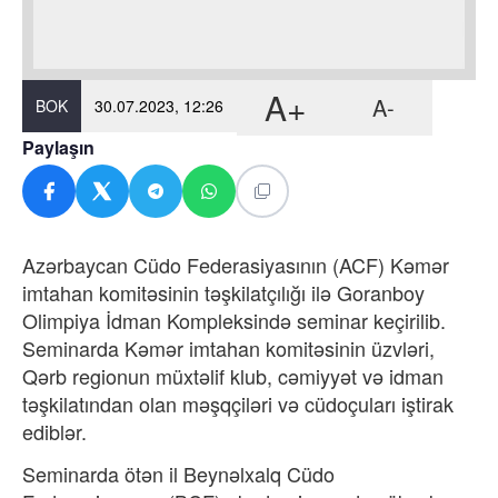
A+
A-
BOK
30.07.2023, 12:26
Paylaşın
Azərbaycan Cüdo Federasiyasının (ACF) Kəmər
imtahan komitəsinin təşkilatçılığı ilə Goranboy
Olimpiya İdman Kompleksində seminar keçirilib.
Seminarda Kəmər imtahan komitəsinin üzvləri,
Qərb regionun müxtəlif klub, cəmiyyət və idman
təşkilatından olan məşqçiləri və cüdoçuları iştirak
ediblər.
Seminarda ötən il Beynəlxalq Cüdo