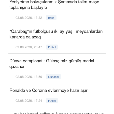
Yeniyetmə boksçularımız Şamaxıda təlim-məşq
toplanışına başlayıb
03.08.2026, 13:32
Boks
"Qarabağ"ın futbolçusu iki ay yaşıl meydanlardan
kənarda qalacaq
02.08.2026, 23:47
Futbol
Dünya çempionatı: Güləşçimiz gümüş medal
qazandı
02.08.2026, 18:50
Gündəm
Ronaldo və Corcina evlənməyə hazırlaşır
02.08.2026, 17:24
Futbol
U-18 basketbol millimiz Avropa çempionatını 16-cı