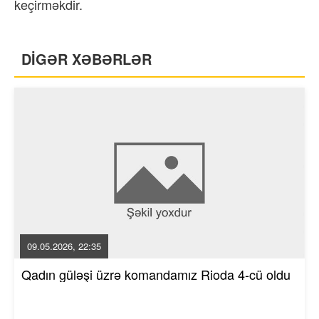
keçirməkdir.
DİGƏR XƏBƏRLƏR
09.05.2026, 22:35
Qadın güləşi üzrə komandamız Rioda 4-cü oldu