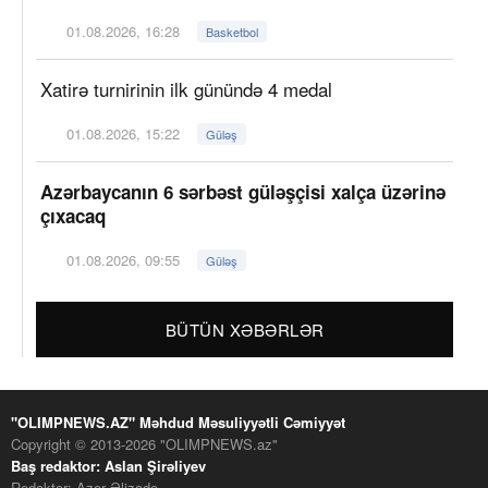
01.08.2026, 16:28
Basketbol
Xatirə turnirinin ilk günündə 4 medal
01.08.2026, 15:22
Güləş
Azərbaycanın 6 sərbəst güləşçisi xalça üzərinə
çıxacaq
01.08.2026, 09:55
Güləş
BÜTÜN XƏBƏRLƏR
"OLIMPNEWS.AZ" Məhdud Məsuliyyətli Cəmiyyət
Copyright © 2013-2026 "OLIMPNEWS.az"
Baş redaktor: Aslan Şirəliyev
Redaktor: Azər Əlizadə