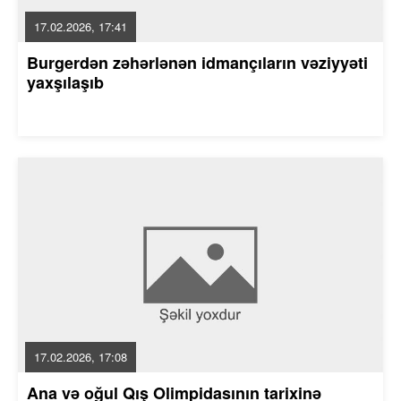
17.02.2026, 17:41
Burgerdən zəhərlənən idmançıların vəziyyəti
yaxşılaşıb
17.02.2026, 17:08
Ana və oğul Qış Olimpidasının tarixinə