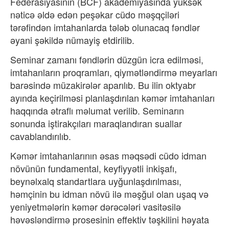
Federasiyasının (BCF) akademiyasında yüksək
nəticə əldə edən peşəkar cüdo məşqçiləri
tərəfindən imtahanlarda tələb olunacaq fəndlər
əyani şəkildə nümayiş etdirilib.
Seminar zamanı fəndlərin düzgün icra edilməsi,
imtahanların proqramları, qiymətləndirmə meyarları
barəsində müzakirələr aparılıb. Bu ilin oktyabr
ayında keçirilməsi planlaşdırılan kəmər imtahanları
haqqında ətraflı məlumat verilib. Seminarın
sonunda iştirakçıları maraqlandıran suallar
cavablandırılıb.
Kəmər imtahanlarının əsas məqsədi cüdo idman
növünün fundamental, keyfiyyətli inkişafı,
beynəlxalq standartlara uyğunlaşdırılması,
həmçinin bu idman növü ilə məşğul olan uşaq və
yeniyetmələrin kəmər dərəcələri vasitəsilə
həvəsləndirmə prosesinin effektiv təşkilini həyata