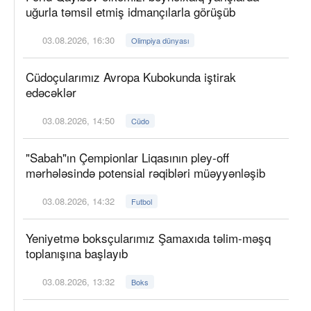
uğurla təmsil etmiş idmançılarla görüşüb
03.08.2026, 16:30
Olimpiya dünyası
Cüdoçularımız Avropa Kubokunda iştirak
edəcəklər
03.08.2026, 14:50
Cüdo
"Sabah"ın Çempionlar Liqasının pley-off
mərhələsində potensial rəqibləri müəyyənləşib
03.08.2026, 14:32
Futbol
Yeniyetmə boksçularımız Şamaxıda təlim-məşq
toplanışına başlayıb
03.08.2026, 13:32
Boks