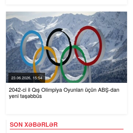
23.06.2026, 15:54
2042-ci il Qış Olimpiya Oyunları üçün ABŞ-dan
yeni təşəbbüs
SON XƏBƏRLƏR