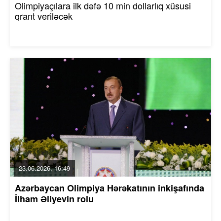
Olimpiyaçılara ilk dəfə 10 min dollarlıq xüsusi
qrant veriləcək
23.06.2026, 16:49
Azərbaycan Olimpiya Hərəkatının inkişafında
İlham Əliyevin rolu