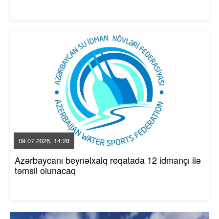
09.07.2026, 14:28
Azərbaycanı beynəlxalq reqatada 12 idmançı ilə
təmsil olunacaq