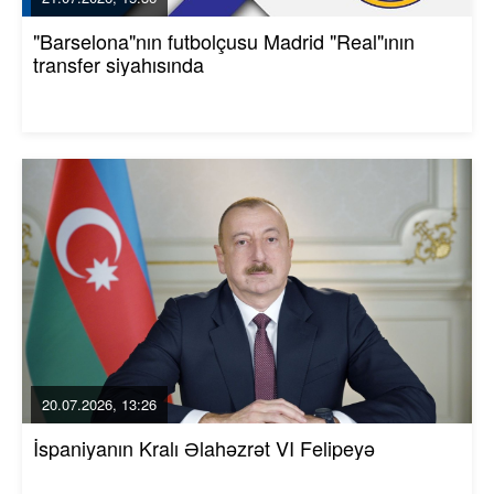
"Barselona"nın futbolçusu Madrid "Real"ının
transfer siyahısında
20.07.2026, 13:26
İspaniyanın Kralı Əlahəzrət VI Felipeyə