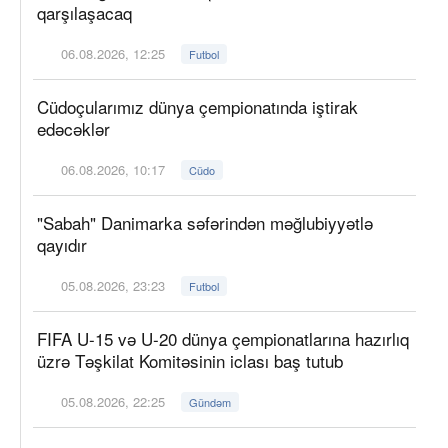
qarşılaşacaq
06.08.2026, 12:25
Futbol
Cüdoçularımız dünya çempionatında iştirak
edəcəklər
06.08.2026, 10:17
Cüdo
"Sabah" Danimarka səfərindən məğlubiyyətlə
qayıdır
05.08.2026, 23:23
Futbol
FIFA U-15 və U-20 dünya çempionatlarına hazırlıq
üzrə Təşkilat Komitəsinin iclası baş tutub
05.08.2026, 22:25
Gündəm