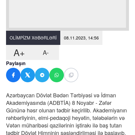
OLIMPIZM XƏBƏRLƏRI
08.11.2023, 14:56
A+
A-
Paylaşın
Azərbaycan Dövlət Bədən Tərbiyəsi və İdman
Akademiyasında (ADBTİA) 8 Noyabr - Zəfər
Gününə həsr olunan tədbir keçirilib. Akademiyanın
rəhbərliyinin, elmi-pedaqoji heyətin, tələbələrin və
Vətən müharibəsi qazilərinin iştirakı ilə baş tutan
tədbir Dövlət Himninin səsləndirilməsi ilə başlayıb.