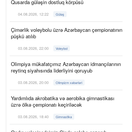
Qusarda güləşin dostluq körpüsü
04.08.2026, 12:22
Güləş
Çimərlik voleybolu üzrə Azərbaycan çempionatının
püşkü atılıb
03.08.2026, 22:00
Voleybol
Olimpiya mükafatçımız Azərbaycan idmançılarının
reytinq siyahısında liderliyini qoruyub
03.08.2026, 20:00
Olimpizm xəbərləri
Yardımlıda akrobatika və aerobika gimnastikası
üzrə ölkə çempionatı keçiriləcək
03.08.2026, 18:40
Gimnastika