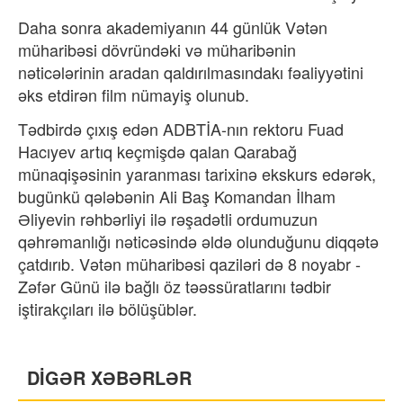
Daha sonra akademiyanın 44 günlük Vətən
müharibəsi dövründəki və müharibənin
nəticələrinin aradan qaldırılmasındakı fəaliyyətini
əks etdirən film nümayiş olunub.
Tədbirdə çıxış edən ADBTİA-nın rektoru Fuad
Hacıyev artıq keçmişdə qalan Qarabağ
münaqişəsinin yaranması tarixinə ekskurs edərək,
bugünkü qələbənin Ali Baş Komandan İlham
Əliyevin rəhbərliyi ilə rəşadətli ordumuzun
qəhrəmanlığı nəticəsində əldə olunduğunu diqqətə
çatdırıb. Vətən müharibəsi qaziləri də 8 noyabr -
Zəfər Günü ilə bağlı öz təəssüratlarını tədbir
iştirakçıları ilə bölüşüblər.
DİGƏR XƏBƏRLƏR