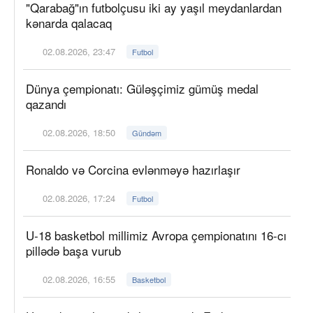
"Qarabağ"ın futbolçusu iki ay yaşıl meydanlardan
kənarda qalacaq
02.08.2026, 23:47
Futbol
Dünya çempionatı: Güləşçimiz gümüş medal
qazandı
02.08.2026, 18:50
Gündəm
Ronaldo və Corcina evlənməyə hazırlaşır
02.08.2026, 17:24
Futbol
U-18 basketbol millimiz Avropa çempionatını 16-cı
pillədə başa vurub
02.08.2026, 16:55
Basketbol