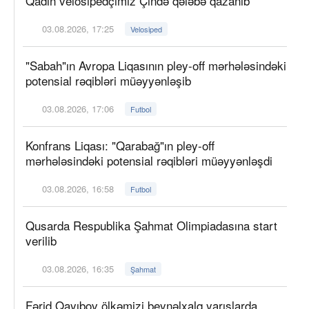
Qadın velosipedçimiz Çində qələbə qazanıb
03.08.2026, 17:25
Velosiped
"Sabah"ın Avropa Liqasının pley-off mərhələsindəki
potensial rəqibləri müəyyənləşib
03.08.2026, 17:06
Futbol
Konfrans Liqası: "Qarabağ"ın pley-off
mərhələsindəki potensial rəqibləri müəyyənləşdi
03.08.2026, 16:58
Futbol
Qusarda Respublika Şahmat Olimpiadasına start
verilib
03.08.2026, 16:35
Şahmat
Fərid Qayıbov ölkəmizi beynəlxalq yarışlarda