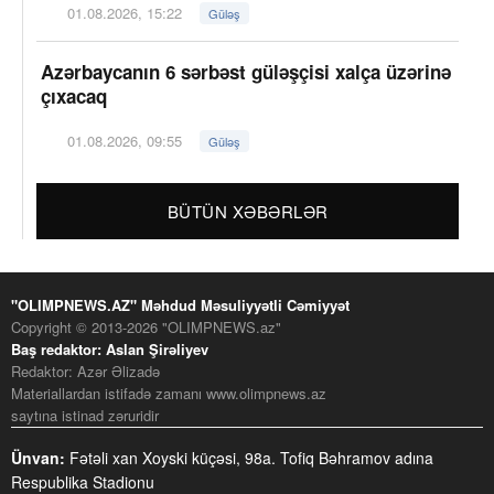
01.08.2026, 15:22
Güləş
Azərbaycanın 6 sərbəst güləşçisi xalça üzərinə
çıxacaq
01.08.2026, 09:55
Güləş
BÜTÜN XƏBƏRLƏR
"OLIMPNEWS.AZ" Məhdud Məsuliyyətli Cəmiyyət
Copyright © 2013-2026 "OLIMPNEWS.az"
Baş redaktor: Aslan Şirəliyev
Redaktor: Azər Əlizadə
Materiallardan istifadə zamanı www.olimpnews.az
saytına istinad zəruridir
Ünvan:
Fətəli xan Xoyski küçəsi, 98a. Tofiq Bəhramov adına
Respublika Stadionu