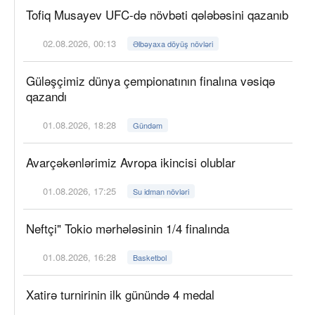
Tofiq Musayev UFC-də növbəti qələbəsini qazanıb
02.08.2026, 00:13
Əlbəyaxa döyüş növləri
Güləşçimiz dünya çempionatının finalına vəsiqə
qazandı
01.08.2026, 18:28
Gündəm
Avarçəkənlərimiz Avropa ikincisi olublar
01.08.2026, 17:25
Su idman növləri
Neftçi" Tokio mərhələsinin 1/4 finalında
01.08.2026, 16:28
Basketbol
Xatirə turnirinin ilk günündə 4 medal