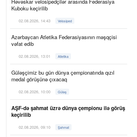
Həvəskar velosipedçilər arasında Federasiya
Kuboku keçirilib
02.08.2026, 14:43
Velosiped
Azərbaycan Atletika Federasiyasının məşqçisi
vəfat edib
02.08.2026, 13:01
Atletika
Güləşçimiz bu gün dünya çempionatında qızıl
medal görüşünə çıxacaq
02.08.2026, 10:00
Güləş
AŞF-də şahmat üzrə dünya çempionu ilə görüş
keçirilib
02.08.2026, 09:10
Şahmat