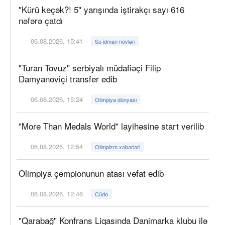
"Kürü keçək?! 5" yarışında iştirakçı sayı 616
nəfərə çatdı
06.08.2026, 15:41
Su idman növləri
"Turan Tovuz" serbiyalı müdafiəçi Filip
Damyanoviçi transfer edib
06.08.2026, 15:24
Olimpiya dünyası
"More Than Medals World" layihəsinə start verilib
06.08.2026, 12:54
Olimpizm xəbərləri
Olimpiya çempionunun atası vəfat edib
06.08.2026, 12:46
Cüdo
"Qarabağ" Konfrans Liqasında Danimarka klubu ilə