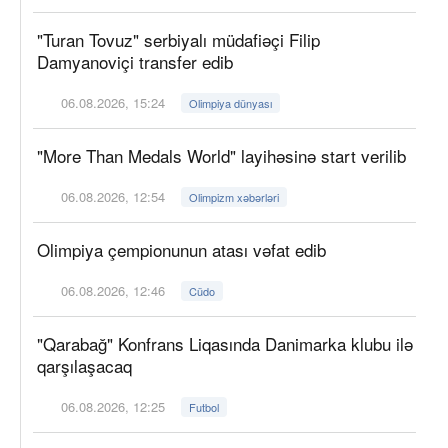
"Turan Tovuz" serbiyalı müdafiəçi Filip
Damyanoviçi transfer edib
06.08.2026, 15:24
Olimpiya dünyası
"More Than Medals World" layihəsinə start verilib
06.08.2026, 12:54
Olimpizm xəbərləri
Olimpiya çempionunun atası vəfat edib
06.08.2026, 12:46
Cüdo
"Qarabağ" Konfrans Liqasında Danimarka klubu ilə
qarşılaşacaq
06.08.2026, 12:25
Futbol