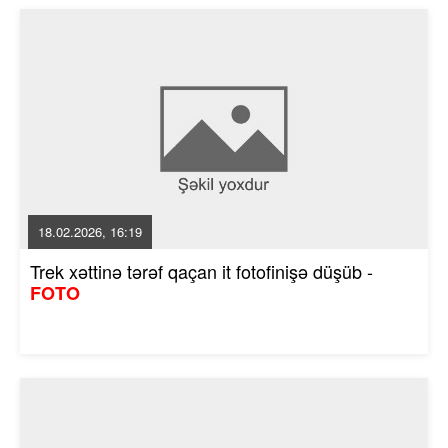
18.02.2026, 16:19
Trek xəttinə tərəf qaçan it fotofinişə düşüb -
FOTO