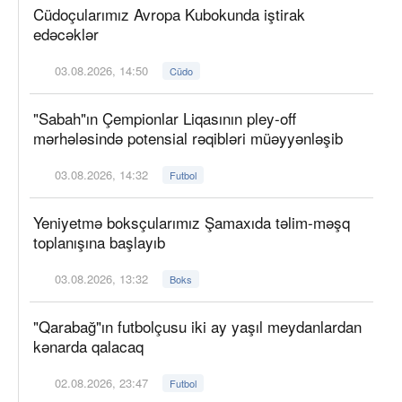
Cüdoçularımız Avropa Kubokunda iştirak
edəcəklər
03.08.2026, 14:50
Cüdo
"Sabah"ın Çempionlar Liqasının pley-off
mərhələsində potensial rəqibləri müəyyənləşib
03.08.2026, 14:32
Futbol
Yeniyetmə boksçularımız Şamaxıda təlim-məşq
toplanışına başlayıb
03.08.2026, 13:32
Boks
"Qarabağ"ın futbolçusu iki ay yaşıl meydanlardan
kənarda qalacaq
02.08.2026, 23:47
Futbol