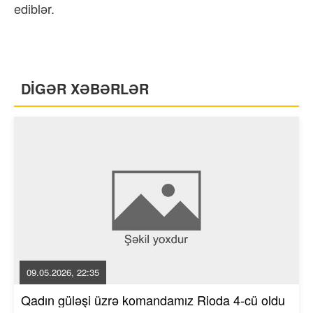
ediblər.
DİGƏR XƏBƏRLƏR
09.05.2026, 22:35
Qadın güləşi üzrə komandamız Rioda 4-cü oldu