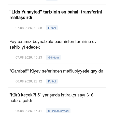
"Lids Yunayted" tarixinin ən bahalı transferini
reallaşdırdı
07.08.2026, 10:38
Futbol
Paytaxtımız beynəlxalq badminton turnirinə ev
sahibliyi edəcək
07.08.2026, 10:23
Gündəm
"Qarabağ" Kiyev səfərindən məğlubiyyətlə qayıdır
06.08.2026, 23:12
Futbol
"Kürü keçək?! 5" yarışında iştirakçı sayı 616
nəfərə çatdı
06.08.2026, 15:41
Su idman növləri