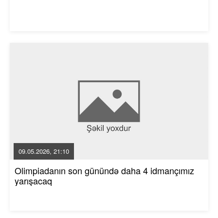
09.05.2026, 21:10
Olimpiadanın son günündə daha 4 idmançımız
yarışacaq