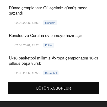
Dünya çempionatı: Güləşçimiz gümüş medal
qazandı
02.08.2026, 18:50
Gündəm
Ronaldo və Corcina evlənməyə hazırlaşır
02.08.2026, 17:24
Futbol
U-18 basketbol millimiz Avropa çempionatını 16-cı
pillədə başa vurub
02.08.2026, 16:55
Basketbol
BÜTÜN XƏBƏRLƏR