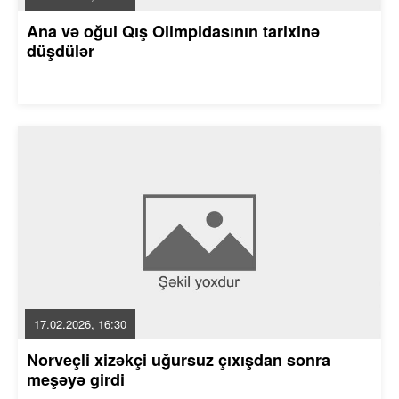
Ana və oğul Qış Olimpidasının tarixinə
düşdülər
17.02.2026, 16:30
Norveçli xizəkçi uğursuz çıxışdan sonra
meşəyə girdi