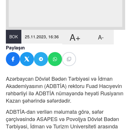
A+
A-
BOK
25.11.2023, 16:36
Paylaşın
Azərbaycan Dövlət Bədən Tərbiyəsi və İdman
Akademiyasının (ADBTİA) rektoru Fuad Hacıyevin
rəhbərliyi ilə ADBTİA nümayəndə heyəti Rusiyanın
Kazan şəhərində səfərdədir.
ADBTİA-dan verilən məlumata görə, səfər
çərçivəsində ASAPES və Povoljya Dövlət Bədən
Tərbiyəsi, İdman və Turizm Universiteti arasında