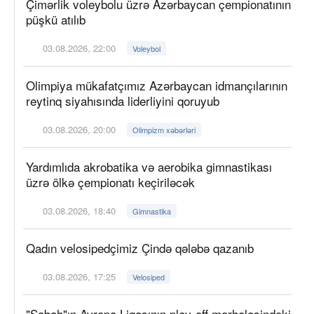
Çimərlik voleybolu üzrə Azərbaycan çempionatının
püşkü atılıb
03.08.2026, 22:00
Voleybol
Olimpiya mükafatçımız Azərbaycan idmançılarının
reytinq siyahısında liderliyini qoruyub
03.08.2026, 20:00
Olimpizm xəbərləri
Yardımlıda akrobatika və aerobika gimnastikası
üzrə ölkə çempionatı keçiriləcək
03.08.2026, 18:40
Gimnastika
Qadın velosipedçimiz Çində qələbə qazanıb
03.08.2026, 17:25
Velosiped
"Sabah"ın Avropa Liqasının pley-off mərhələsindəki