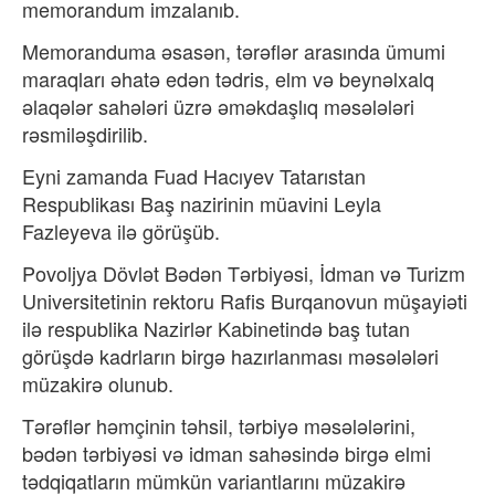
memorandum imzalanıb.
Memoranduma əsasən, tərəflər arasında ümumi
maraqları əhatə edən tədris, elm və beynəlxalq
əlaqələr sahələri üzrə əməkdaşlıq məsələləri
rəsmiləşdirilib.
Eyni zamanda Fuad Hacıyev Tatarıstan
Respublikası Baş nazirinin müavini Leyla
Fazleyeva ilə görüşüb.
Povoljya Dövlət Bədən Tərbiyəsi, İdman və Turizm
Universitetinin rektoru Rafis Burqanovun müşayiəti
ilə respublika Nazirlər Kabinetində baş tutan
görüşdə kadrların birgə hazırlanması məsələləri
müzakirə olunub.
Tərəflər həmçinin təhsil, tərbiyə məsələlərini,
bədən tərbiyəsi və idman sahəsində birgə elmi
tədqiqatların mümkün variantlarını müzakirə