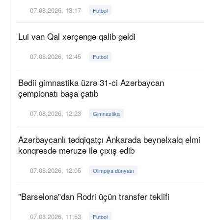
07.08.2026, 13:17
Futbol
Lui van Qal xərçəngə qalib gəldi
07.08.2026, 12:45
Futbol
Bədii gimnastika üzrə 31-ci Azərbaycan
çempionatı başa çatıb
07.08.2026, 12:23
Gimnastika
Azərbaycanlı tədqiqatçı Ankarada beynəlxalq elmi
konqresdə məruzə ilə çıxış edib
07.08.2026, 12:05
Olimpiya dünyası
"Barselona"dan Rodri üçün transfer təklifi
07.08.2026, 11:53
Futbol