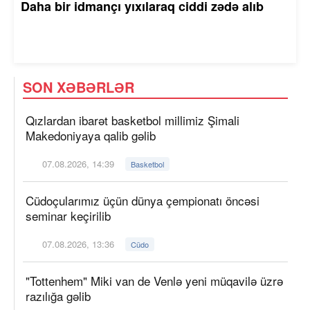
Daha bir idmançı yıxılaraq ciddi zədə alıb
SON XƏBƏRLƏR
Qızlardan ibarət basketbol millimiz Şimali
Makedoniyaya qalib gəlib
07.08.2026, 14:39
Basketbol
Cüdoçularımız üçün dünya çempionatı öncəsi
seminar keçirilib
07.08.2026, 13:36
Cüdo
"Tottenhem" Miki van de Venlə yeni müqavilə üzrə
razılığa gəlib