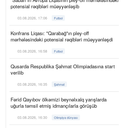
potensial rəqibləri müəyyənləşib
03.08.2026, 17:06
Futbol
Konfrans Liqası: "Qarabağ"ın pley-off
mərhələsindəki potensial rəqibləri müəyyənləşdi
03.08.2026, 16:58
Futbol
Qusarda Respublika Şahmat Olimpiadasına start
verilib
03.08.2026, 16:35
Şahmat
Fərid Qayıbov ölkəmizi beynəlxalq yarışlarda
uğurla təmsil etmiş idmançılarla görüşüb
03.08.2026, 16:30
Olimpiya dünyası