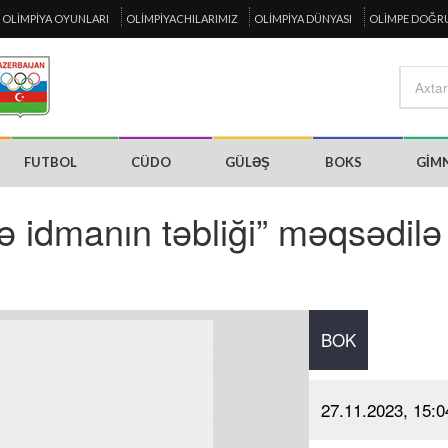
OLIMPIYA OYUNLARI
OLIMPIYACHILARIMIZ
OLIMPIYA DÜNYASI
OLIMPE DOĞR
FUTBOL
CÜDO
GÜLƏŞ
BOKS
GIM
ə idmanın təbliği” məqsədilə
BOK
27.11.2023, 15:0