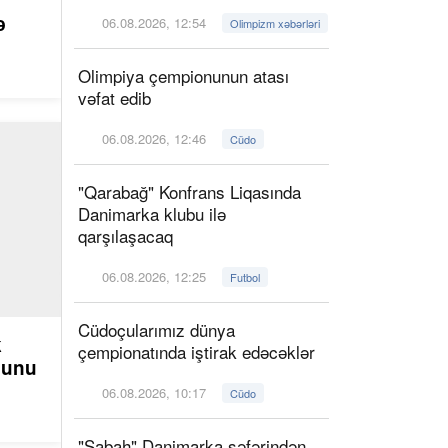
ə
06.08.2026, 12:54
Olimpizm xəbərləri
Olimpiya çempionunun atası
vəfat edib
06.08.2026, 12:46
Cüdo
"Qarabağ" Konfrans Liqasında
Danimarka klubu ilə
qarşılaşacaq
06.08.2026, 12:25
Futbol
Cüdoçularımız dünya
k
çempionatında iştirak edəcəklər
ğunu
06.08.2026, 10:17
Cüdo
"Sabah" Danimarka səfərindən