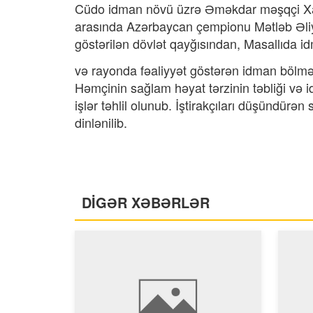
Cüdo idman növü üzrə Əməkdar məşqçi Xa
arasında Azərbaycan çempionu Mətləb Əliyev
göstərilən dövlət qayğısından, Masallıda id
və rayonda fəaliyyət göstərən idman bölmələr
Həmçinin sağlam həyat tərzinin təbliği və id
işlər təhlil olunub. İştirakçıları düşündürən
dinlənilib.
DİGƏR XƏBƏRLƏR