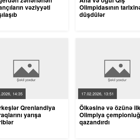
gerdən zəhərlənən
Ana və oğul Qış
nçıların vəziyyəti
Olimpidasının tarixin
ılaşıb
düşdülər
.2026, 14:35
17.02.2026, 13:51
rkeşlər Qrenlandiya
Ölkəsinə və özünə il
aqlarını yarışa
Olimpiya çempionlu
riblər
qazandırdı