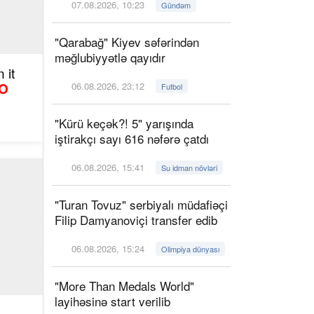
07.08.2026, 10:23
Gündəm
"Qarabağ" Kiyev səfərindən
məğlubiyyətlə qayıdır
 it
O
06.08.2026, 23:12
Futbol
"Kürü keçək?! 5" yarışında
iştirakçı sayı 616 nəfərə çatdı
06.08.2026, 15:41
Su idman növləri
"Turan Tovuz" serbiyalı müdafiəçi
Filip Damyanoviçi transfer edib
06.08.2026, 15:24
Olimpiya dünyası
"More Than Medals World"
layihəsinə start verilib