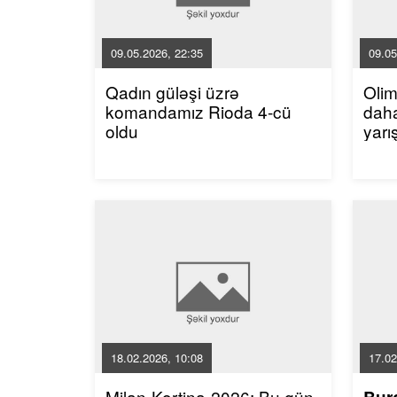
09.05.2026, 22:35
09.05
Qadın güləşi üzrə
Oli
komandamız Rioda 4-cü
dah
oldu
yarı
18.02.2026, 10:08
17.02
Milan-Kortina-2026: Bu gün