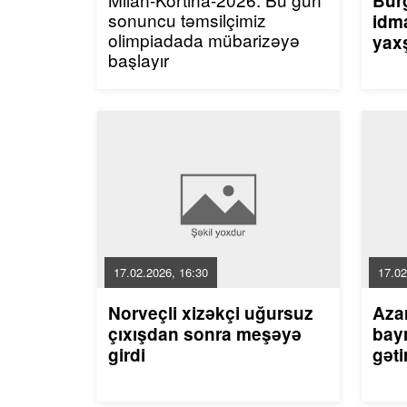
Bur
sonuncu təmsilçimiz
idma
olimpiadada mübarizəyə
yaxş
başlayır
17.02.2026, 16:30
17.02
Norveçli xizəkçi uğursuz
Aza
çıxışdan sonra meşəyə
bayr
girdi
gəti