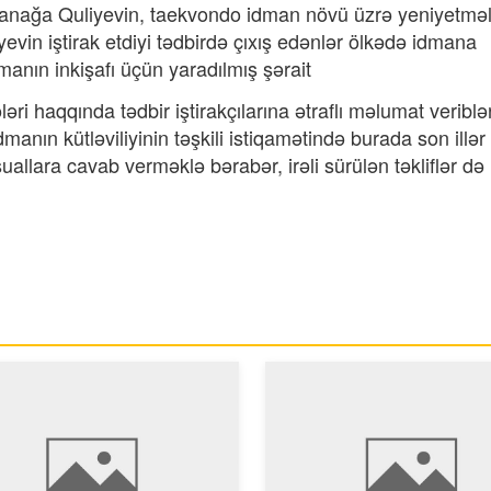
nağa Quliyevin, taekvondo idman növü üzrə yeniyetməl
in iştirak etdiyi tədbirdə çıxış edənlər ölkədə idmana
manın inkişafı üçün yaradılmış şərait
i haqqında tədbir iştirakçılarına ətraflı məlumat veriblər
manın kütləviliyinin təşkili istiqamətində burada son illər
 suallara cavab verməklə bərabər, irəli sürülən təkliflər də