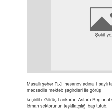
Masallı şəhər R.Əlihəsənov adına 1 saylı t
məqsədilə məktəb şagirdləri ilə görüş
keçirilib. Görüş Lənkəran-Astara Regional
idman sektorunun təşkilatçılığı baş tutub.