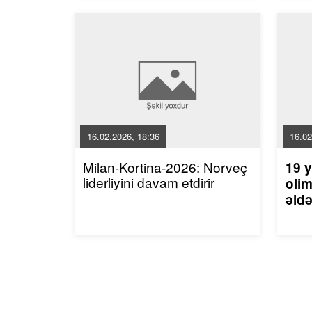
16.02.2026, 18:36
16.02
Milan-Kortina-2026: Norveç
19 y
liderliyini davam etdirir
olim
əldə