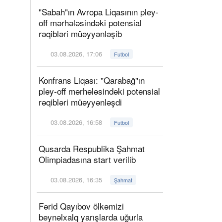
"Sabah"ın Avropa Liqasının pley-
off mərhələsindəki potensial
rəqibləri müəyyənləşib
03.08.2026, 17:06
Futbol
Konfrans Liqası: "Qarabağ"ın
pley-off mərhələsindəki potensial
rəqibləri müəyyənləşdi
03.08.2026, 16:58
Futbol
Qusarda Respublika Şahmat
Olimpiadasına start verilib
03.08.2026, 16:35
Şahmat
Fərid Qayıbov ölkəmizi
beynəlxalq yarışlarda uğurla