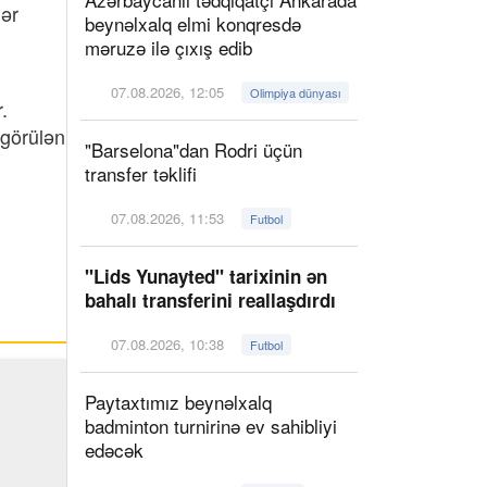
ər
beynəlxalq elmi konqresdə
məruzə ilə çıxış edib
07.08.2026, 12:05
Olimpiya dünyası
.
 görülən
"Barselona"dan Rodri üçün
transfer təklifi
07.08.2026, 11:53
Futbol
"Lids Yunayted" tarixinin ən
bahalı transferini reallaşdırdı
07.08.2026, 10:38
Futbol
Paytaxtımız beynəlxalq
badminton turnirinə ev sahibliyi
edəcək