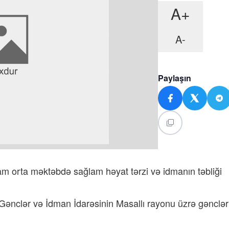
A+
A-
Paylaşın
am orta məktəbdə sağlam həyat tərzi və idmanın təbliği
 Gənclər və İdman İdarəsinin Masallı rayonu üzrə gənclər