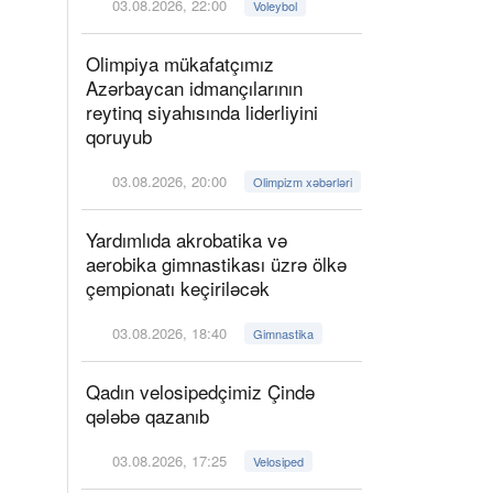
03.08.2026, 22:00
Voleybol
Olimpiya mükafatçımız
Azərbaycan idmançılarının
reytinq siyahısında liderliyini
qoruyub
03.08.2026, 20:00
Olimpizm xəbərləri
Yardımlıda akrobatika və
aerobika gimnastikası üzrə ölkə
çempionatı keçiriləcək
03.08.2026, 18:40
Gimnastika
Qadın velosipedçimiz Çində
qələbə qazanıb
03.08.2026, 17:25
Velosiped