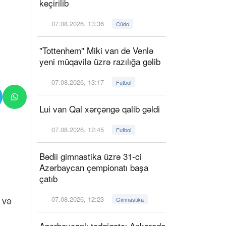
keçirilib
07.08.2026, 13:36
Cüdo
"Tottenhem" Miki van de Venlə
yeni müqavilə üzrə razılığa gəlib
07.08.2026, 13:17
Futbol
Lui van Qal xərçəngə qalib gəldi
07.08.2026, 12:45
Futbol
Bədii gimnastika üzrə 31-ci
Azərbaycan çempionatı başa
çatıb
 və
07.08.2026, 12:23
Gimnastika
Azərbaycanlı tədqiqatçı Ankarada