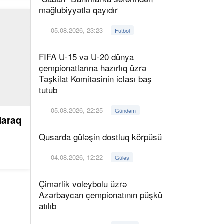
məğlubiyyətlə qayıdır
05.08.2026, 23:23
Futbol
FIFA U-15 və U-20 dünya
çempionatlarına hazırlıq üzrə
Təşkilat Komitəsinin iclası baş
tutub
05.08.2026, 22:25
Gündəm
laraq
Qusarda güləşin dostluq körpüsü
04.08.2026, 12:22
Güləş
Çimərlik voleybolu üzrə
Azərbaycan çempionatının püşkü
atılıb