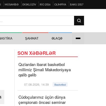
U
MÜSAHIBƏ
EKSKLÜZIV
RIO 2016
OLIMPIYA
BAKU 2017
NASTIKA
ŞAHMAT
ƏLAQƏ
SON XƏBƏRLƏR
Qızlardan ibarət basketbol
millimiz Şimali Makedoniyaya
qalib gəlib
07.08.2026, 14:39
Basketbol
4
Cüdoçularımız üçün dünya
çempionatı öncəsi seminar