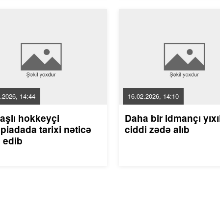
.2026, 14:44
16.02.2026, 14:10
aşlı hokkeyçi
Daha bir idmançı yıxı
piadada tarixi nəticə
ciddi zədə alıb
 edib