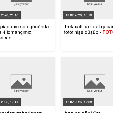
.2026, 21:10
18.02.2026, 16:19
mpiadanın son günündə
Trek xəttinə tərəf qaçan
a 4 idmançımız
fotofinişə düşüb -
FOT
şacaq
.2026, 17:41
17.02.2026, 17:08