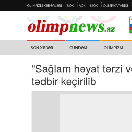
OLIMPIZM XƏBƏRLƏRI
BOK
AOK
MOK
OLIMPIYA TARIXI
SON XƏBƏR
GÜNDƏM
OLIMPIZM
“Sağlam həyat tərzi v
tədbir keçirilib