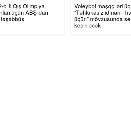
-ci il Qış Olimpiya
Voleybol məşqçiləri ü
nları üçün ABŞ-dan
“Təhlükəsiz idman - h
 təşəbbüs
üçün” mövzusunda se
keçiriləcək