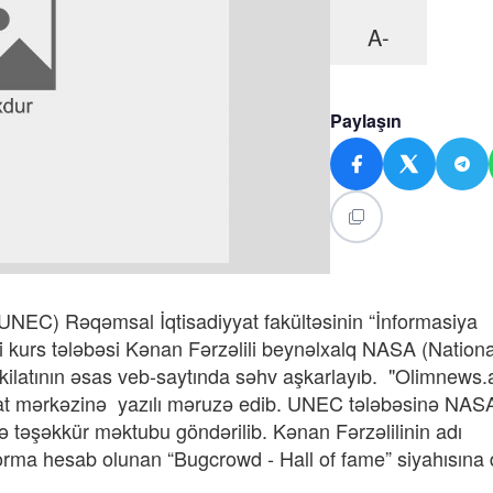
A-
Paylaşın
(UNEC) Rəqəmsal İqtisadiyyat fakültəsinin “İnformasiya
rinci kurs tələbəsi Kənan Fərzəlili beynəlxalq NASA (Nationa
kilatının əsas veb-saytında səhv aşkarlayıb. "Olimnews.
umat mərkəzinə yazılı məruzə edib. UNEC tələbəsinə NAS
rə təşəkkür məktubu göndərilib. Kənan Fərzəlilinin adı
orma hesab olunan “Bugcrowd - Hall of fame” siyahısına 