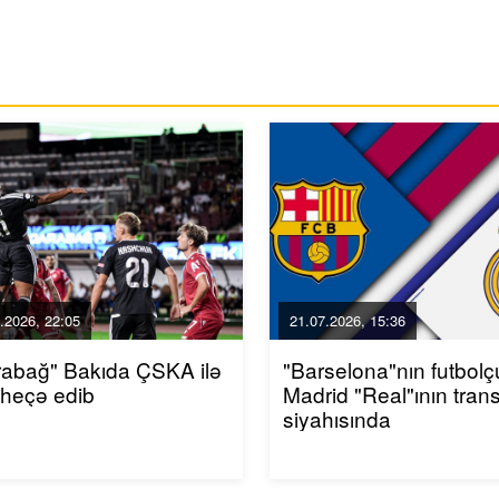
.2026, 22:05
21.07.2026, 15:36
rabağ" Bakıda ÇSKA ilə
"Barselona"nın futbol
-heçə edib
Madrid "Real"ının trans
siyahısında