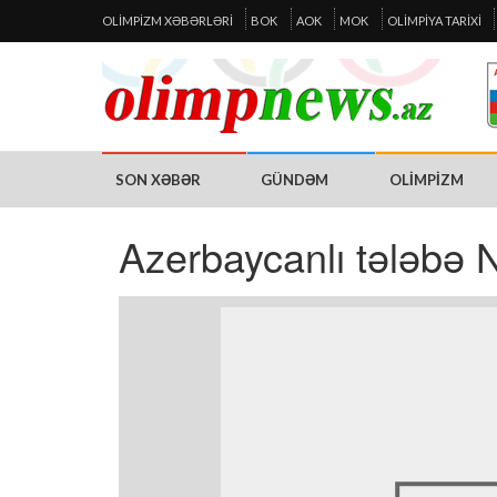
OLIMPIZM XƏBƏRLƏRI
BOK
AOK
MOK
OLIMPIYA TARIXI
SON XƏBƏR
GÜNDƏM
OLIMPIZM
Azerbaycanlı tələbə 