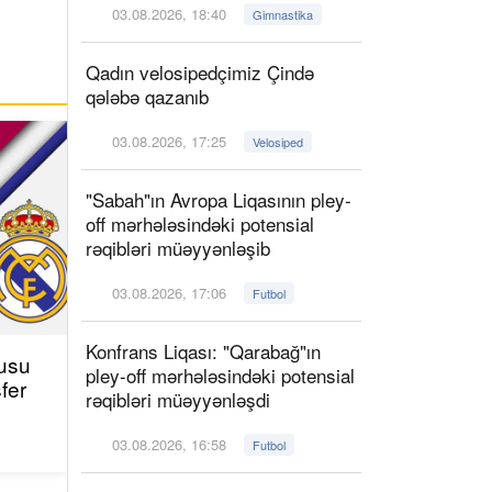
03.08.2026, 18:40
Gimnastika
Qadın velosipedçimiz Çində
qələbə qazanıb
03.08.2026, 17:25
Velosiped
"Sabah"ın Avropa Liqasının pley-
off mərhələsindəki potensial
rəqibləri müəyyənləşib
03.08.2026, 17:06
Futbol
Konfrans Liqası: "Qarabağ"ın
çusu
pley-off mərhələsindəki potensial
fer
rəqibləri müəyyənləşdi
03.08.2026, 16:58
Futbol