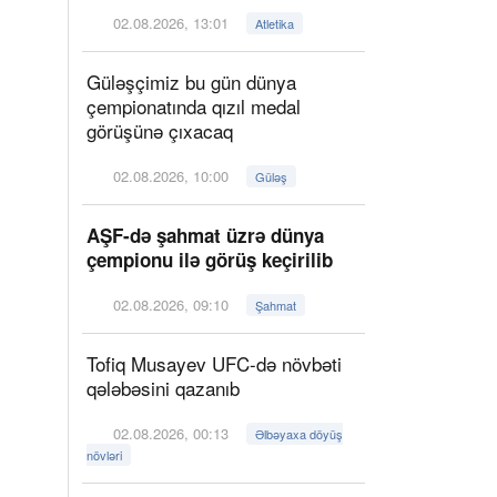
02.08.2026, 13:01
Atletika
Güləşçimiz bu gün dünya
çempionatında qızıl medal
görüşünə çıxacaq
02.08.2026, 10:00
Güləş
AŞF-də şahmat üzrə dünya
çempionu ilə görüş keçirilib
02.08.2026, 09:10
Şahmat
Tofiq Musayev UFC-də növbəti
qələbəsini qazanıb
02.08.2026, 00:13
Əlbəyaxa döyüş
növləri