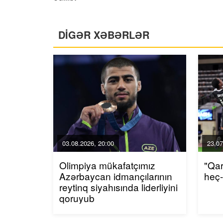
DİGƏR XƏBƏRLƏR
03.08.2026, 20:00
23.07
Olimpiya mükafatçımız
"Qa
Azərbaycan idmançılarının
heç
reytinq siyahısında liderliyini
qoruyub