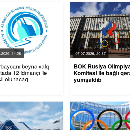
.2026, 14:28
07.07.2026, 20:37
baycanı beynəlxalq
BOK Rusiya Olimpiy
tada 12 idmançı ilə
Komitəsi ilə bağlı qər
il olunacaq
yumşaldıb