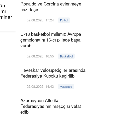
Ronaldo və Corcina evlənməyə
çün
hazırlaşır
amı
minar
02.08.2026, 17:24
Futbol
U-18 basketbol millimiz Avropa
çempionatını 16-cı pillədə başa
vurub
02.08.2026, 16:55
Basketbol
Həvəskar velosipedçilər arasında
Federasiya Kuboku keçirilib
02.08.2026, 14:43
Velosiped
Azərbaycan Atletika
Federasiyasının məşqçisi vəfat
edib