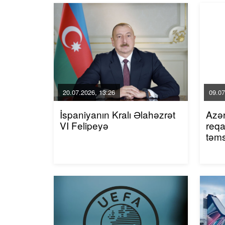
20.07.2026, 13:26
09.07
İspaniyanın Kralı Əlahəzrət
Azər
VI Felipeyə
reqa
təms