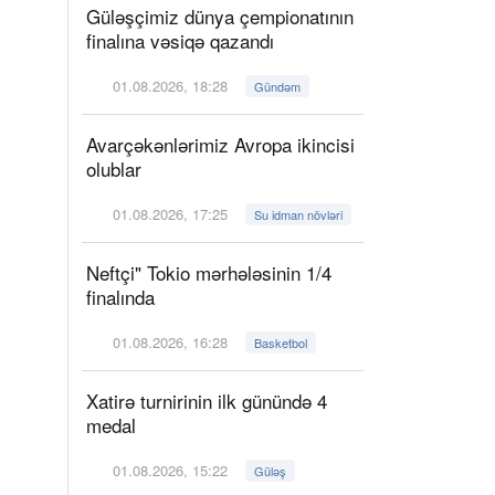
Güləşçimiz dünya çempionatının
finalına vəsiqə qazandı
01.08.2026, 18:28
Gündəm
Avarçəkənlərimiz Avropa ikincisi
olublar
01.08.2026, 17:25
Su idman növləri
Neftçi" Tokio mərhələsinin 1/4
finalında
01.08.2026, 16:28
Basketbol
Xatirə turnirinin ilk günündə 4
medal
01.08.2026, 15:22
Güləş