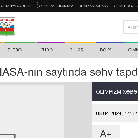
OLIMPIYA OYUNLARI
OLIMPIYACHILARIMIZ
OLIMPIYA DÜNYASI
OLIMPE DOĞR
FUTBOL
CÜDO
GÜLƏŞ
BOKS
GIM
NASA-nın saytında səhv tapd
OLIMPIZM XƏBƏ
03.04.2024, 14:52
A+