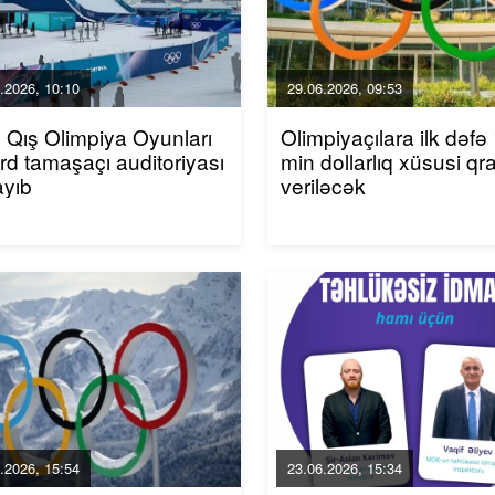
.2026, 10:10
29.06.2026, 09:53
Qış Olimpiya Oyunları
Olimpiyaçılara ilk dəfə
rd tamaşaçı auditoriyası
min dollarlıq xüsusi qr
ayıb
veriləcək
.2026, 15:54
23.06.2026, 15:34