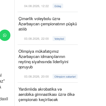
04.08.2026, 12:22
Güləş
Çimərlik voleybolu üzrə
Azərbaycan çempionatının püşkü
atılıb
03.08.2026, 22:00
Voleybol
Olimpiya mükafatçımız
Azərbaycan idmançılarının
reytinq siyahısında liderliyini
qoruyub
l
03.08.2026, 20:00
Olimpizm xəbərləri
az"
A
Yardımlıda akrobatika və
aerobika gimnastikası üzrə ölkə
daxil
çempionatı keçiriləcək