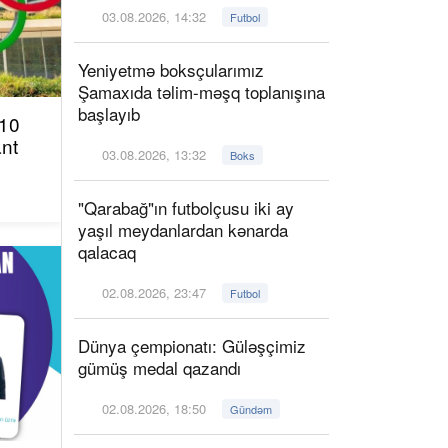
03.08.2026, 14:32
Futbol
Yeniyetmə boksçularımız
Şamaxıda təlim-məşq toplanışına
başlayıb
 10
ant
03.08.2026, 13:32
Boks
"Qarabağ"ın futbolçusu iki ay
yaşıl meydanlardan kənarda
qalacaq
02.08.2026, 23:47
Futbol
Dünya çempionatı: Güləşçimiz
gümüş medal qazandı
02.08.2026, 18:50
Gündəm