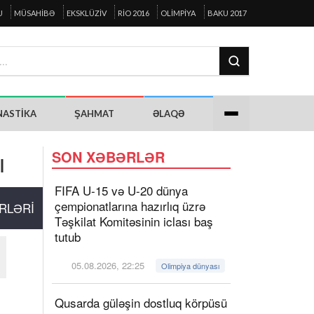
U
MÜSAHIBƏ
EKSKLÜZIV
RIO 2016
OLIMPIYA
BAKU 2017
NASTIKA
ŞAHMAT
ƏLAQƏ
ı
SON XƏBƏRLƏR
FIFA U-15 və U-20 dünya
çempionatlarına hazırlıq üzrə
RLƏRI
Təşkilat Komitəsinin iclası baş
tutub
05.08.2026, 22:25
Olimpiya dünyası
Qusarda güləşin dostluq körpüsü