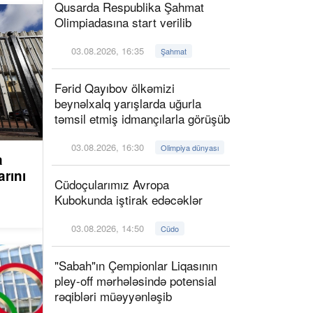
Qusarda Respublika Şahmat
Olimpiadasına start verilib
03.08.2026, 16:35
Şahmat
Fərid Qayıbov ölkəmizi
beynəlxalq yarışlarda uğurla
təmsil etmiş idmançılarla görüşüb
03.08.2026, 16:30
Olimpiya dünyası
a
arını
Cüdoçularımız Avropa
Kubokunda iştirak edəcəklər
03.08.2026, 14:50
Cüdo
"Sabah"ın Çempionlar Liqasının
pley-off mərhələsində potensial
rəqibləri müəyyənləşib