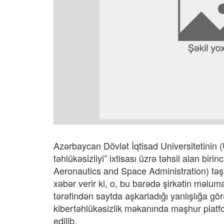
Azərbaycan Dövlət İqtisad Universitetinin 
təhlükəsizliyi” ixtisası üzrə təhsil alan bi
Aeronautics and Space Administration) təş
xəbər verir ki, o, bu barədə şirkətin məl
tərəfindən saytda aşkarladığı yanlışlığa gö
kibertəhlükəsizlik məkanında məşhur platf
edilib.