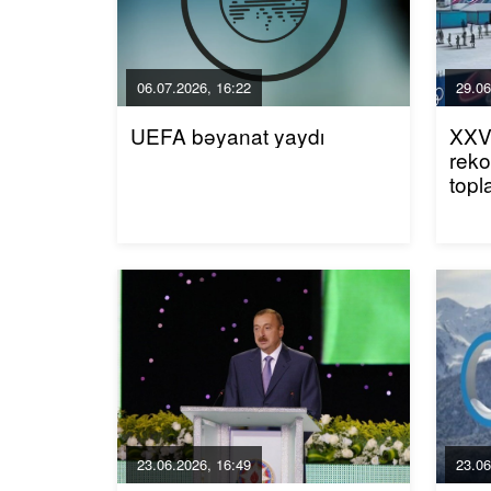
06.07.2026, 16:22
29.06
UEFA bəyanat yaydı
XXV 
reko
topl
23.06.2026, 16:49
23.06