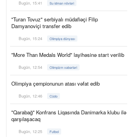
Bugün, 15:41
Su idman növləri
"Turan Tovuz" serbiyalı müdafiəçi Filip
Damyanoviçi transfer edib
Bugün, 15:24
Olimpiya dünyası
"More Than Medals World" layihəsinə start verilib
Bugün, 12:54
Olimpizm xəbərləri
Olimpiya çempionunun atası vəfat edib
Bugün, 12:46
Cüdo
"Qarabağ" Konfrans Liqasında Danimarka klubu ilə
qarşılaşacaq
Bugün, 12:25
Futbol