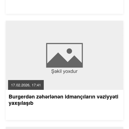
17.02.2026, 17:41
Burgerdən zəhərlənən idmançıların vəziyyəti
yaxşılaşıb