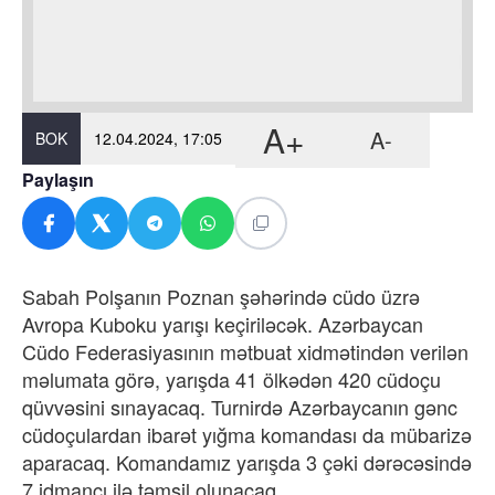
A+
A-
BOK
12.04.2024, 17:05
Paylaşın
Sabah Polşanın Poznan şəhərində cüdo üzrə
Avropa Kuboku yarışı keçiriləcək. Azərbaycan
Cüdo Federasiyasının mətbuat xidmətindən verilən
məlumata görə, yarışda 41 ölkədən 420 cüdoçu
qüvvəsini sınayacaq. Turnirdə Azərbaycanın gənc
cüdoçulardan ibarət yığma komandası da mübarizə
aparacaq. Komandamız yarışda 3 çəki dərəcəsində
7 idmançı ilə təmsil olunacaq.