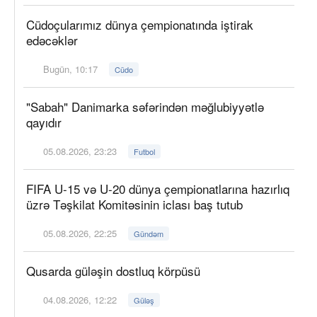
Cüdoçularımız dünya çempionatında iştirak
edəcəklər
Bugün, 10:17
Cüdo
"Sabah" Danimarka səfərindən məğlubiyyətlə
qayıdır
05.08.2026, 23:23
Futbol
FIFA U-15 və U-20 dünya çempionatlarına hazırlıq
üzrə Təşkilat Komitəsinin iclası baş tutub
05.08.2026, 22:25
Gündəm
Qusarda güləşin dostluq körpüsü
04.08.2026, 12:22
Güləş