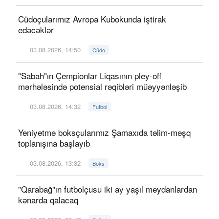
Cüdoçularımız Avropa Kubokunda iştirak
edəcəklər
03.08.2026, 14:50
Cüdo
"Sabah"ın Çempionlar Liqasının pley-off
mərhələsində potensial rəqibləri müəyyənləşib
03.08.2026, 14:32
Futbol
Yeniyetmə boksçularımız Şamaxıda təlim-məşq
toplanışına başlayıb
03.08.2026, 13:32
Boks
"Qarabağ"ın futbolçusu iki ay yaşıl meydanlardan
kənarda qalacaq