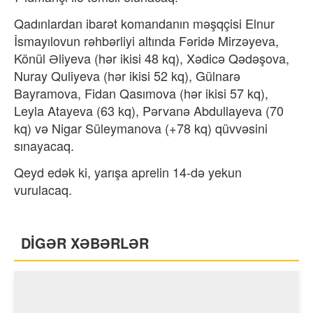
Qadınlardan ibarət komandanın məşqçisi Elnur
İsmayılovun rəhbərliyi altında Fəridə Mirzəyeva,
Könül Əliyeva (hər ikisi 48 kq), Xədicə Qədəşova,
Nuray Quliyeva (hər ikisi 52 kq), Gülnarə
Bayramova, Fidan Qasımova (hər ikisi 57 kq),
Leyla Atayeva (63 kq), Pərvanə Abdullayeva (70
kq) və Nigar Süleymanova (+78 kq) qüvvəsini
sınayacaq.
Qeyd edək ki, yarışa aprelin 14-də yekun
vurulacaq.
DİGƏR XƏBƏRLƏR