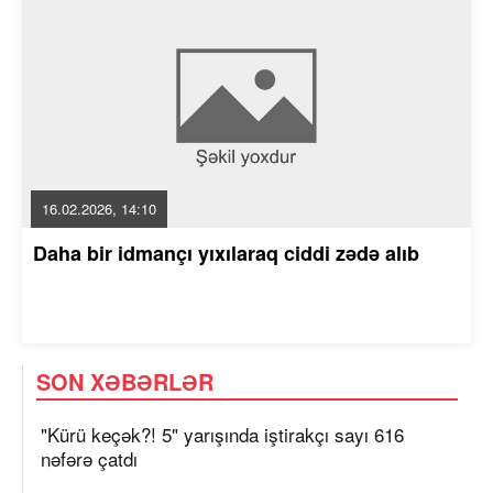
16.02.2026, 14:10
Daha bir idmançı yıxılaraq ciddi zədə alıb
SON XƏBƏRLƏR
"Kürü keçək?! 5" yarışında iştirakçı sayı 616
nəfərə çatdı