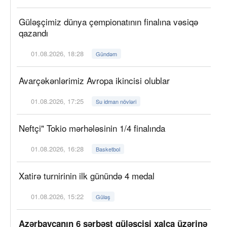
Güləşçimiz dünya çempionatının finalına vəsiqə
qazandı
01.08.2026, 18:28
Gündəm
Avarçəkənlərimiz Avropa ikincisi olublar
01.08.2026, 17:25
Su idman növləri
Neftçi" Tokio mərhələsinin 1/4 finalında
01.08.2026, 16:28
Basketbol
Xatirə turnirinin ilk günündə 4 medal
01.08.2026, 15:22
Güləş
Azərbaycanın 6 sərbəst güləşçisi xalça üzərinə