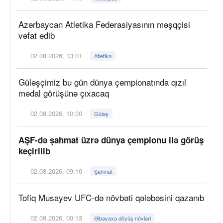
Azərbaycan Atletika Federasiyasının məşqçisi
vəfat edib
02.08.2026, 13:01
Atletika
Güləşçimiz bu gün dünya çempionatında qızıl
medal görüşünə çıxacaq
02.08.2026, 10:00
Güləş
AŞF-də şahmat üzrə dünya çempionu ilə görüş
keçirilib
02.08.2026, 09:10
Şahmat
Tofiq Musayev UFC-də növbəti qələbəsini qazanıb
02.08.2026, 00:13
Əlbəyaxa döyüş növləri