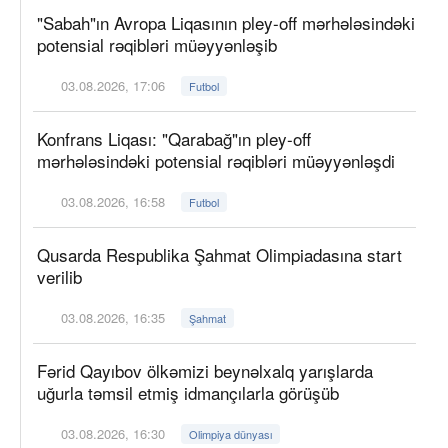
"Sabah"ın Avropa Liqasının pley-off mərhələsindəki
potensial rəqibləri müəyyənləşib
03.08.2026, 17:06
Futbol
Konfrans Liqası: "Qarabağ"ın pley-off
mərhələsindəki potensial rəqibləri müəyyənləşdi
03.08.2026, 16:58
Futbol
Qusarda Respublika Şahmat Olimpiadasına start
verilib
03.08.2026, 16:35
Şahmat
Fərid Qayıbov ölkəmizi beynəlxalq yarışlarda
uğurla təmsil etmiş idmançılarla görüşüb
03.08.2026, 16:30
Olimpiya dünyası