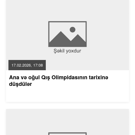
17.02.2026, 17:08
Ana və oğul Qış Olimpidasının tarixinə
düşdülər