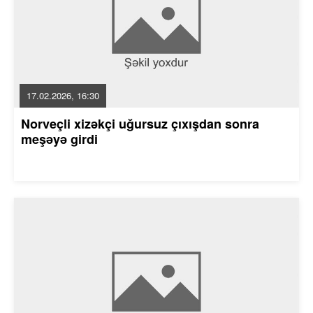
17.02.2026, 16:30
Norveçli xizəkçi uğursuz çıxışdan sonra
meşəyə girdi