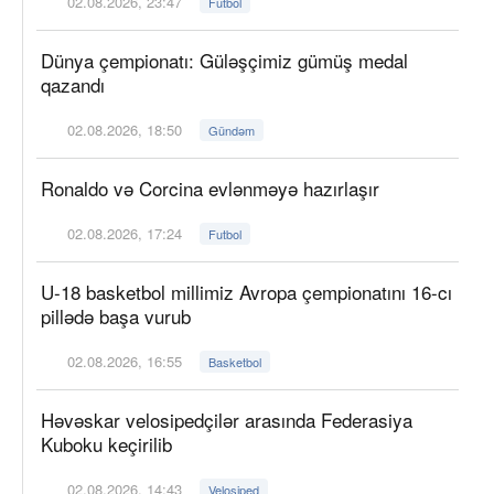
02.08.2026, 23:47
Futbol
Dünya çempionatı: Güləşçimiz gümüş medal
qazandı
02.08.2026, 18:50
Gündəm
Ronaldo və Corcina evlənməyə hazırlaşır
02.08.2026, 17:24
Futbol
U-18 basketbol millimiz Avropa çempionatını 16-cı
pillədə başa vurub
02.08.2026, 16:55
Basketbol
Həvəskar velosipedçilər arasında Federasiya
Kuboku keçirilib
02.08.2026, 14:43
Velosiped