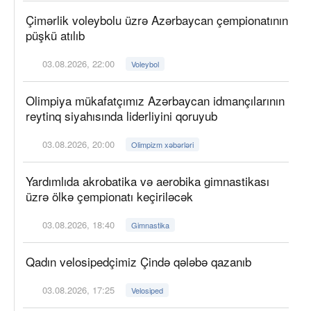
Çimərlik voleybolu üzrə Azərbaycan çempionatının
püşkü atılıb
03.08.2026, 22:00
Voleybol
Olimpiya mükafatçımız Azərbaycan idmançılarının
reytinq siyahısında liderliyini qoruyub
03.08.2026, 20:00
Olimpizm xəbərləri
Yardımlıda akrobatika və aerobika gimnastikası
üzrə ölkə çempionatı keçiriləcək
03.08.2026, 18:40
Gimnastika
Qadın velosipedçimiz Çində qələbə qazanıb
03.08.2026, 17:25
Velosiped