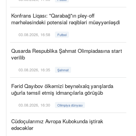
Konfrans Liqası: "Qarabağ"ın pley-off
mərhələsindəki potensial rəqibləri müəyyənləşdi
03.08.2026, 16:58
Futbol
Qusarda Respublika Şahmat Olimpiadasına start
verilib
03.08.2026, 16:35
Şahmat
Fərid Qayıbov ölkəmizi beynəlxalq yarışlarda
uğurla təmsil etmiş idmançılarla görüşüb
03.08.2026, 16:30
Olimpiya dünyası
Cüdoçularımız Avropa Kubokunda iştirak
edəcəklər