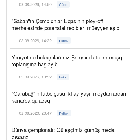
03.08.2026, 14:50
Cüdo
"Sabah"ın Çempionlar Liqasının pley-off
mərhələsində potensial rəqibləri müəyyənləşib
03.08.2026, 14:32
Futbol
Yeniyetmə boksçularımız Şamaxıda təlim-məşq
toplanışına başlayıb
03.08.2026, 13:32
Boks
"Qarabağ"ın futbolçusu iki ay yaşıl meydanlardan
kənarda qalacaq
02.08.2026, 23:47
Futbol
Dünya çempionatı: Güləşçimiz gümüş medal
qazandı