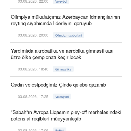
03.08.2026, 22:00
Voleybol
Olimpiya mükafatçımız Azərbaycan idmançılarının
reytinq siyahısında liderliyini qoruyub
03.08.2026, 20:00
Olimpizm xəbərləri
Yardımlıda akrobatika və aerobika gimnastikası
üzrə ölkə çempionatı keçiriləcək
03.08.2026, 18:40
Gimnastika
Qadın velosipedçimiz Çində qələbə qazanıb
03.08.2026, 17:25
Velosiped
"Sabah"ın Avropa Liqasının pley-off mərhələsindəki
potensial rəqibləri müəyyənləşib
03.08.2026, 17:06
Futbol