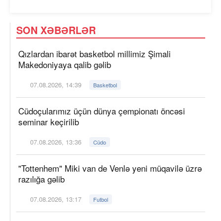
SON XƏBƏRLƏR
Qızlardan ibarət basketbol millimiz Şimali
Makedoniyaya qalib gəlib
07.08.2026, 14:39
Basketbol
Cüdoçularımız üçün dünya çempionatı öncəsi
seminar keçirilib
07.08.2026, 13:36
Cüdo
"Tottenhem" Miki van de Venlə yeni müqavilə üzrə
razılığa gəlib
07.08.2026, 13:17
Futbol