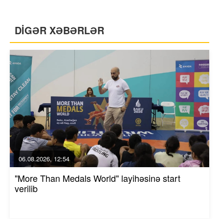
DİGƏR XƏBƏRLƏR
06.08.2026, 12:54
"More Than Medals World" layihəsinə start
verilib