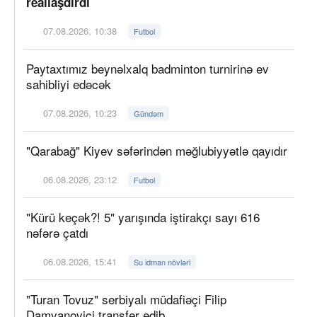
reallaşdırdı
07.08.2026, 10:38
Futbol
Paytaxtımız beynəlxalq badminton turnirinə ev
sahibliyi edəcək
07.08.2026, 10:23
Gündəm
"Qarabağ" Kiyev səfərindən məğlubiyyətlə qayıdır
06.08.2026, 23:12
Futbol
"Kürü keçək?! 5" yarışında iştirakçı sayı 616
nəfərə çatdı
06.08.2026, 15:41
Su idman növləri
"Turan Tovuz" serbiyalı müdafiəçi Filip
Damyanoviçi transfer edib