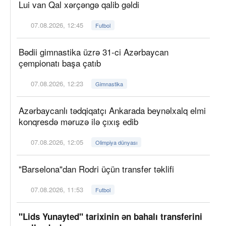
Lui van Qal xərçəngə qalib gəldi
07.08.2026, 12:45
Futbol
Bədii gimnastika üzrə 31-ci Azərbaycan
çempionatı başa çatıb
07.08.2026, 12:23
Gimnastika
Azərbaycanlı tədqiqatçı Ankarada beynəlxalq elmi
konqresdə məruzə ilə çıxış edib
07.08.2026, 12:05
Olimpiya dünyası
"Barselona"dan Rodri üçün transfer təklifi
07.08.2026, 11:53
Futbol
"Lids Yunayted" tarixinin ən bahalı transferini