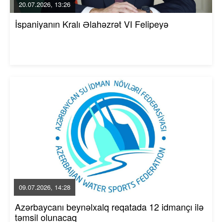
20.07.2026, 13:26
İspaniyanın Kralı Əlahəzrət VI Felipeyə
09.07.2026, 14:28
Azərbaycanı beynəlxalq reqatada 12 idmançı ilə
təmsil olunacaq