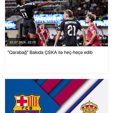
23.07.2026, 22:05
"Qarabağ" Bakıda ÇSKA ilə heç-heçə edib