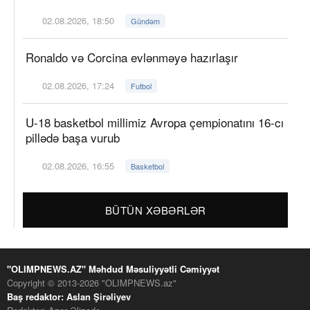
02.08.2026, 18:50
Gündəm
Ronaldo və Corcina evlənməyə hazırlaşır
02.08.2026, 17:24
Futbol
U-18 basketbol millimiz Avropa çempionatını 16-cı
pillədə başa vurub
02.08.2026, 16:55
Basketbol
BÜTÜN XƏBƏRLƏR
"OLIMPNEWS.AZ" Məhdud Məsuliyyətli Cəmiyyət
Copyright © 2013-2026 "OLIMPNEWS.az"
Baş redaktor: Aslan Şirəliyev