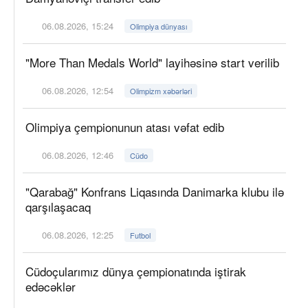
06.08.2026, 15:24
Olimpiya dünyası
"More Than Medals World" layihəsinə start verilib
06.08.2026, 12:54
Olimpizm xəbərləri
Olimpiya çempionunun atası vəfat edib
06.08.2026, 12:46
Cüdo
"Qarabağ" Konfrans Liqasında Danimarka klubu ilə
qarşılaşacaq
06.08.2026, 12:25
Futbol
Cüdoçularımız dünya çempionatında iştirak
edəcəklər