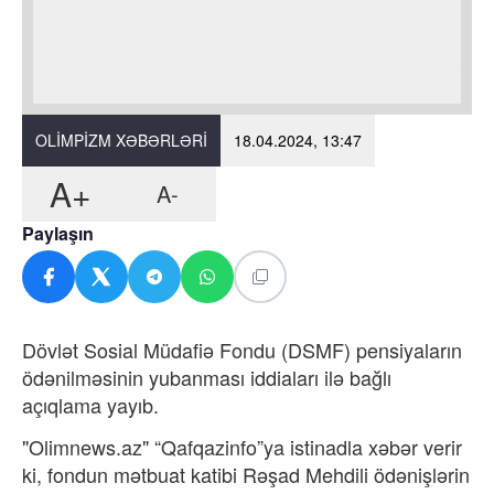
OLIMPIZM XƏBƏRLƏRI
18.04.2024, 13:47
A+
A-
Paylaşın
Dövlət Sosial Müdafiə Fondu (DSMF) pensiyaların
ödənilməsinin yubanması iddiaları ilə bağlı
açıqlama yayıb.
"Olimnews.az" “Qafqazinfo”ya istinadla xəbər verir
ki, fondun mətbuat katibi Rəşad Mehdili ödənişlərin