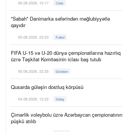
06.08.2026, 10:17
Cüdo
"Sabah" Danimarka səfərindən məğlubiyyətlə
qayıdır
05.08.2026, 23:23
Futbol
FIFA U-15 və U-20 dünya çempionatlarına hazırlıq
üzrə Təşkilat Komitəsinin iclası baş tutub
05.08.2026, 22:25
Gündəm
Qusarda güləşin dostluq körpüsü
04.08.2026, 12:22
Güləş
Çimərlik voleybolu üzrə Azərbaycan çempionatının
püşkü atılıb