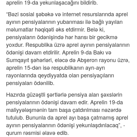
aprelin 19-da yekunlaşacağını bildirib.
“Bəzi sosial şəbəkə və internet resurslarında aprel
ayının pensiyalarının yubanması ilə bağlı yayılan
məlumatlar həqiqəti əks etdirmir. Belə ki,
pensiyaların ödənişində hər hansı bir gecikmə
yoxdur. Respublika üzrə aprel ayının pensiyalarının
ödənişi davam etdirilir. Aprelin 9-da Bakı və
Sumqayıt şəhərləri, eləcə də Abşeron rayonu üzrə,
aprelin 15-dən isə respublikanın ayrı-ayrı
rayonlarında qeydiyyatda olan pensiyaçıların
pensiyaları ödənilib.
Hazırda güzəştli şərtlərlə pensiya alan şəxslərin
pensiyalarının ödənişi davam edir. Aprelin 19-da
maliyyələşmənin tam başa çatdırılması nəzərdə
tutulub. Bununla da aprel ayı başa çatmamış aprel
ayının pensiyalarının ödənişi yekunlaşdırılacaq”, -
qurum rəsmisi əlavə edib.