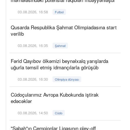
03.08.2026, 16:58
Futbol
Qusarda Respublika Şahmat Olimpiadasına start
verilib
03.08.2026, 16:35
Şahmat
Fərid Qayıbov ölkəmizi beynəlxalq yarışlarda
uğurla təmsil etmiş idmançılarla görüşüb
03.08.2026, 16:30
Olimpiya dünyası
Cüdoçularımız Avropa Kubokunda iştirak
edəcəklər
03.08.2026, 14:50
Cüdo
"Sabah"ın Çempionlar Liqasının pley-off