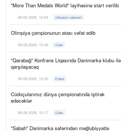
"More Than Medals World" layihəsinə start verilib
06.08.2026, 12:54
Olimpizm xəbərləri
Olimpiya çempionunun atası vəfat edib
06.08.2026, 12:46
Cüdo
"Qarabağ" Konfrans Liqasında Danimarka klubu ilə
qarşılaşacaq
06.08.2026, 12:25
Futbol
Cüdoçularımız dünya çempionatında iştirak
edəcəklər
06.08.2026, 10:17
Cüdo
"Sabah" Danimarka səfərindən məğlubiyyətlə