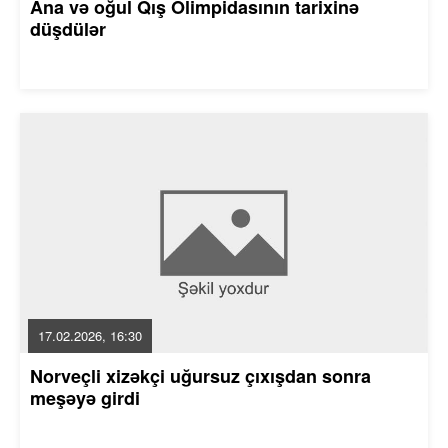
Ana və oğul Qış Olimpidasının tarixinə
düşdülər
17.02.2026, 16:30
Norveçli xizəkçi uğursuz çıxışdan sonra
meşəyə girdi