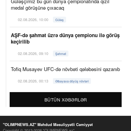
Güləşçimiz bu gün dünya çempionatında qızıl
medal görüşünə çıxacaq
02.08.2026, 10:00
Güləş
AŞF-də şahmat üzrə dünya çempionu ilə görüş
keçirilib
02.08.2026, 09:10
Şahmat
Tofiq Musayev UFC-də növbəti qələbəsini qazanıb
02.08.2026, 00:13
Əlbəyaxa döyüş növləri
BÜTÜN XƏBƏRLƏR
"OLIMPNEWS.AZ" Məhdud Məsuliyyətli Cəmiyyət
Copyright © 2013-2026 "OLIMPNEWS.az"