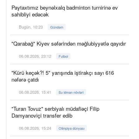
Paytaxtımız beynəlxalq badminton turnirinə ev
sahibliyi edəcək
Bugün, 10:23
Gündəm
"Qarabağ" Kiyev səfərindən məğlubiyyətlə qayıdır
06.08.2026, 23:12
Futbol
"Kürü keçək?! 5" yarışında iştirakçı sayı 616
nəfərə çatdı
06.08.2026, 15:41
Su idman növləri
"Turan Tovuz" serbiyalı müdafiəçi Filip
Damyanoviçi transfer edib
06.08.2026, 15:24
Olimpiya dünyası