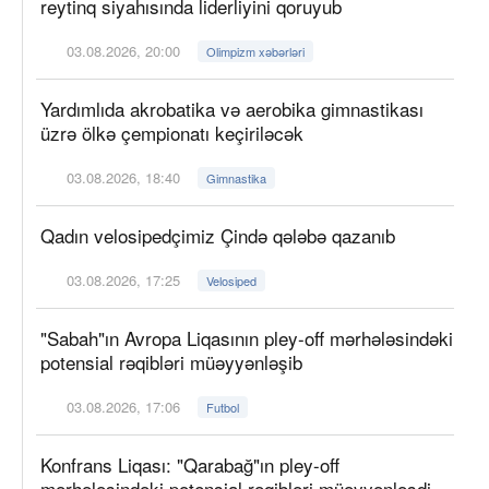
reytinq siyahısında liderliyini qoruyub
03.08.2026, 20:00
Olimpizm xəbərləri
Yardımlıda akrobatika və aerobika gimnastikası
üzrə ölkə çempionatı keçiriləcək
03.08.2026, 18:40
Gimnastika
Qadın velosipedçimiz Çində qələbə qazanıb
03.08.2026, 17:25
Velosiped
"Sabah"ın Avropa Liqasının pley-off mərhələsindəki
potensial rəqibləri müəyyənləşib
03.08.2026, 17:06
Futbol
Konfrans Liqası: "Qarabağ"ın pley-off
mərhələsindəki potensial rəqibləri müəyyənləşdi