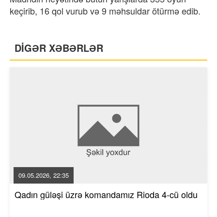
keçirib, 16 qol vurub və 9 məhsuldar ötürmə edib.
DİGƏR XƏBƏRLƏR
09.05.2026, 22:35
Qadın güləşi üzrə komandamız Rioda 4-cü oldu