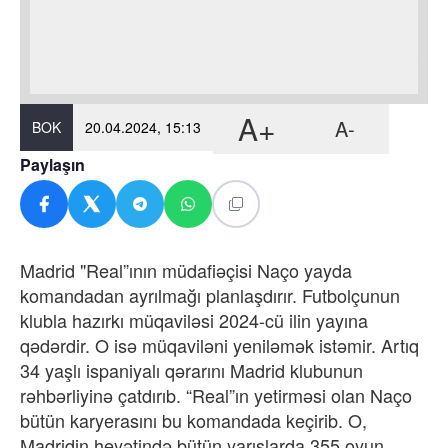
A+
A-
BOK
20.04.2024, 15:13
Paylaşın
Madrid "Real”ının müdafiəçisi Naço yayda
komandadan ayrılmağı planlaşdırır. Futbolçunun
klubla hazırkı müqaviləsi 2024-cü ilin yayına
qədərdir. O isə müqaviləni yeniləmək istəmir. Artıq
34 yaşlı ispaniyalı qərarını Madrid klubunun
rəhbərliyinə çatdırıb. “Real”ın yetirməsi olan Naço
bütün karyerasını bu komandada keçirib. O,
Madridin heyətində bütün yarışlarda 355 oyun