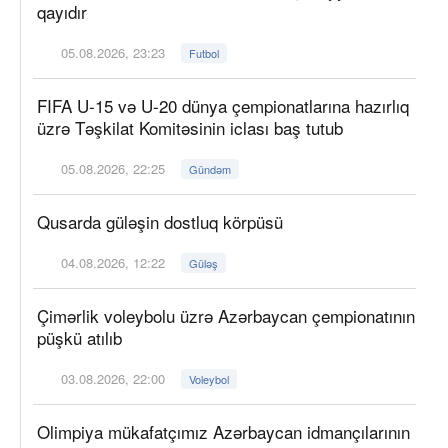
qayıdır
05.08.2026, 23:23
Futbol
FIFA U-15 və U-20 dünya çempionatlarına hazırlıq
üzrə Təşkilat Komitəsinin iclası baş tutub
05.08.2026, 22:25
Gündəm
Qusarda güləşin dostluq körpüsü
04.08.2026, 12:22
Güləş
Çimərlik voleybolu üzrə Azərbaycan çempionatının
püşkü atılıb
03.08.2026, 22:00
Voleybol
Olimpiya mükafatçımız Azərbaycan idmançılarının