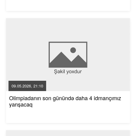
09.05.2026, 21:10
Olimpiadanın son günündə daha 4 idmançımız
yarışacaq