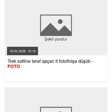
18.02.2026, 16:19
Trek xəttinə tərəf qaçan it fotofinişə düşüb -
FOTO