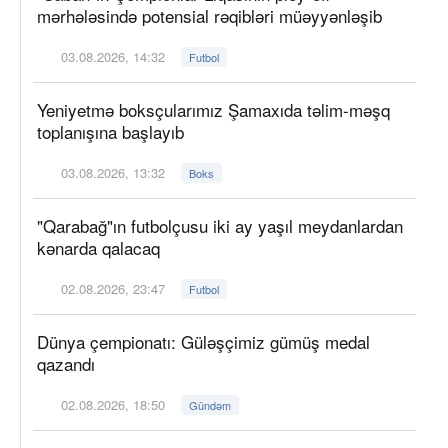
mərhələsində potensial rəqibləri müəyyənləşib
03.08.2026, 14:32
Futbol
Yeniyetmə boksçularımız Şamaxıda təlim-məşq
toplanışına başlayıb
03.08.2026, 13:32
Boks
"Qarabağ"ın futbolçusu iki ay yaşıl meydanlardan
kənarda qalacaq
02.08.2026, 23:47
Futbol
Dünya çempionatı: Güləşçimiz gümüş medal
qazandı
02.08.2026, 18:50
Gündəm