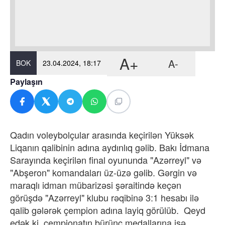
A+
A-
BOK
23.04.2024, 18:17
Paylaşın
Qadın voleybolçular arasında keçirilən Yüksək
Liqanın qalibinin adına aydınlıq gəlib. Bakı İdmana
Sarayında keçirilən final oyununda "Azərreyl" və
"Abşeron" komandaları üz-üzə gəlib. Gərgin və
maraqlı idman mübarizəsi şəraitində keçən
görüşdə "Azərreyl" klubu rəqibinə 3:1 hesabı ilə
qalib gələrək çempion adına layiq görülüb. Qeyd
edək ki, çempionatın bürünc medallarına isə