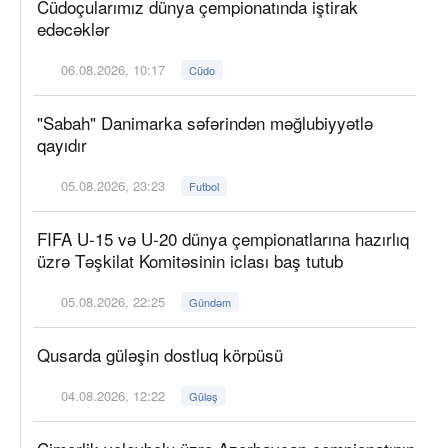
Cüdoçularımız dünya çempionatında iştirak
edəcəklər
06.08.2026, 10:17
Cüdo
"Sabah" Danimarka səfərindən məğlubiyyətlə
qayıdır
05.08.2026, 23:23
Futbol
FIFA U-15 və U-20 dünya çempionatlarına hazırlıq
üzrə Təşkilat Komitəsinin iclası baş tutub
05.08.2026, 22:25
Gündəm
Qusarda güləşin dostluq körpüsü
04.08.2026, 12:22
Güləş