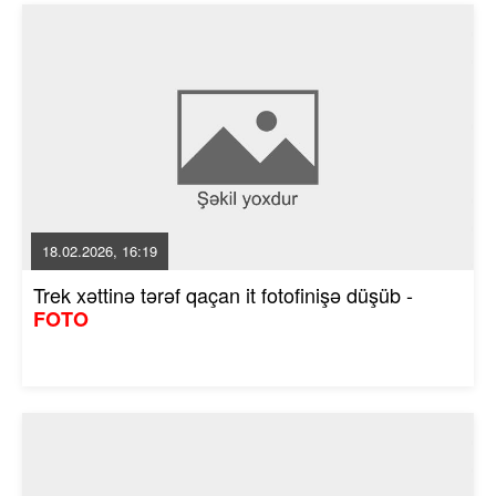
18.02.2026, 16:19
Trek xəttinə tərəf qaçan it fotofinişə düşüb -
FOTO