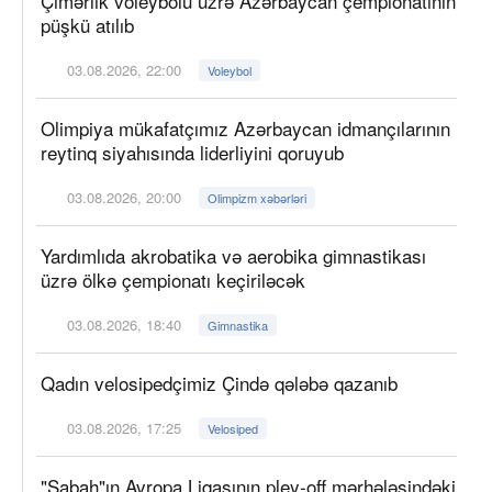
Çimərlik voleybolu üzrə Azərbaycan çempionatının
püşkü atılıb
03.08.2026, 22:00
Voleybol
Olimpiya mükafatçımız Azərbaycan idmançılarının
reytinq siyahısında liderliyini qoruyub
03.08.2026, 20:00
Olimpizm xəbərləri
Yardımlıda akrobatika və aerobika gimnastikası
üzrə ölkə çempionatı keçiriləcək
03.08.2026, 18:40
Gimnastika
Qadın velosipedçimiz Çində qələbə qazanıb
03.08.2026, 17:25
Velosiped
"Sabah"ın Avropa Liqasının pley-off mərhələsindəki