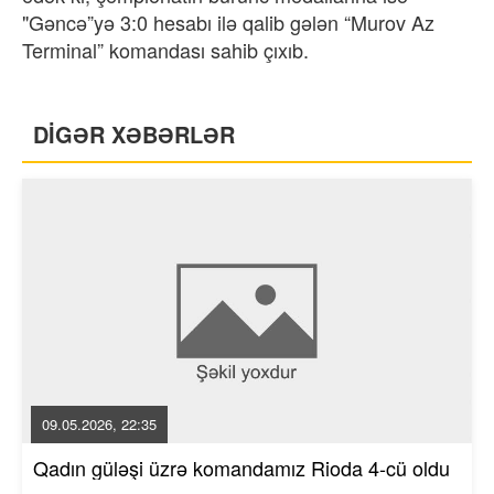
"Gəncə”yə 3:0 hesabı ilə qalib gələn “Murov Az
Terminal” komandası sahib çıxıb.
DİGƏR XƏBƏRLƏR
09.05.2026, 22:35
Qadın güləşi üzrə komandamız Rioda 4-cü oldu