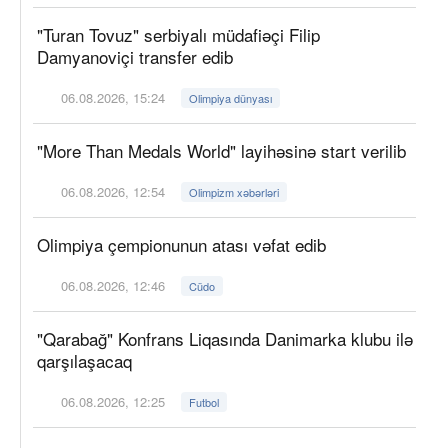
"Turan Tovuz" serbiyalı müdafiəçi Filip
Damyanoviçi transfer edib
06.08.2026, 15:24
Olimpiya dünyası
"More Than Medals World" layihəsinə start verilib
06.08.2026, 12:54
Olimpizm xəbərləri
Olimpiya çempionunun atası vəfat edib
06.08.2026, 12:46
Cüdo
"Qarabağ" Konfrans Liqasında Danimarka klubu ilə
qarşılaşacaq
06.08.2026, 12:25
Futbol