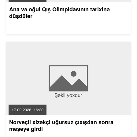
Ana və oğul Qış Olimpidasının tarixinə
düşdülər
17.02.2026, 16:30
Norveçli xizəkçi uğursuz çıxışdan sonra
meşəyə girdi