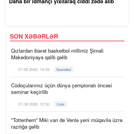
Daha bir idmançı yıxılaraq ciddi zədə alıb
SON XƏBƏRLƏR
Qızlardan ibarət basketbol millimiz Şimali
Makedoniyaya qalib gəlib
07.08.2026, 14:39
Basketbol
Cüdoçularımız üçün dünya çempionatı öncəsi
seminar keçirilib
07.08.2026, 13:36
Cüdo
"Tottenhem" Miki van de Venlə yeni müqavilə üzrə
razılığa gəlib