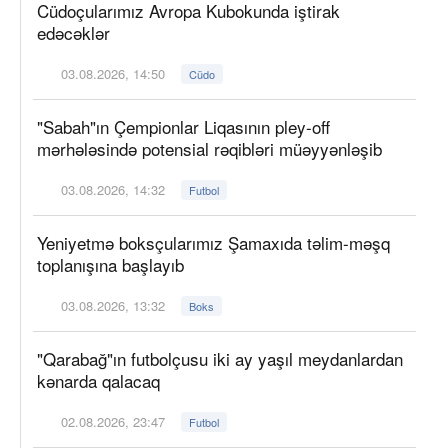
Cüdoçularımız Avropa Kubokunda iştirak
edəcəklər
03.08.2026, 14:50
Cüdo
"Sabah"ın Çempionlar Liqasının pley-off
mərhələsində potensial rəqibləri müəyyənləşib
03.08.2026, 14:32
Futbol
Yeniyetmə boksçularımız Şamaxıda təlim-məşq
toplanışına başlayıb
03.08.2026, 13:32
Boks
"Qarabağ"ın futbolçusu iki ay yaşıl meydanlardan
kənarda qalacaq
02.08.2026, 23:47
Futbol