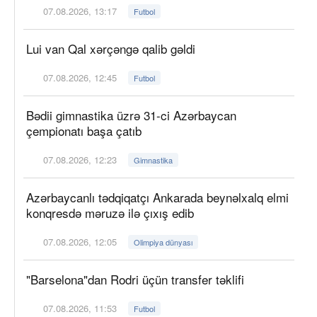
07.08.2026, 13:17
Futbol
Lui van Qal xərçəngə qalib gəldi
07.08.2026, 12:45
Futbol
Bədii gimnastika üzrə 31-ci Azərbaycan
çempionatı başa çatıb
07.08.2026, 12:23
Gimnastika
Azərbaycanlı tədqiqatçı Ankarada beynəlxalq elmi
konqresdə məruzə ilə çıxış edib
07.08.2026, 12:05
Olimpiya dünyası
"Barselona"dan Rodri üçün transfer təklifi
07.08.2026, 11:53
Futbol