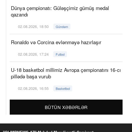
Dünya çempionatı: Güləşçimiz gümüş medal
qazandı
02.08.2026, 18:50
Gündəm
Ronaldo və Corcina evlənməyə hazırlaşır
02.08.2026, 17:24
Futbol
U-18 basketbol millimiz Avropa çempionatını 16-cı
pillədə başa vurub
02.08.2026, 16:55
Basketbol
BÜTÜN XƏBƏRLƏR