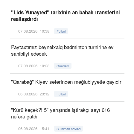
"Lids Yunayted" tarixinin ən bahalı transferini
reallaşdırdı
07.08.2026, 10:38
Futbol
Paytaxtımız beynəlxalq badminton turnirinə ev
sahibliyi edəcək
07.08.2026, 10:23
Gündəm
"Qarabağ" Kiyev səfərindən məğlubiyyətlə qayıdır
06.08.2026, 23:12
Futbol
"Kürü keçək?! 5" yarışında iştirakçı sayı 616
nəfərə çatdı
06.08.2026, 15:41
Su idman növləri