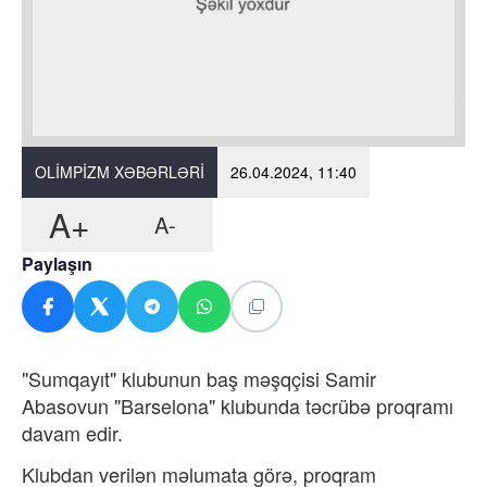
OLIMPIZM XƏBƏRLƏRI
26.04.2024, 11:40
A+
A-
Paylaşın
"Sumqayıt" klubunun baş məşqçisi Samir
Abasovun "Barselona" klubunda təcrübə proqramı
davam edir.
Klubdan verilən məlumata görə, proqram