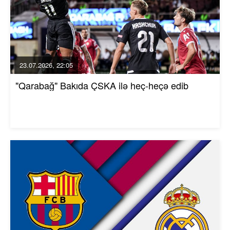
23.07.2026, 22:05
"Qarabağ" Bakıda ÇSKA ilə heç-heçə edib