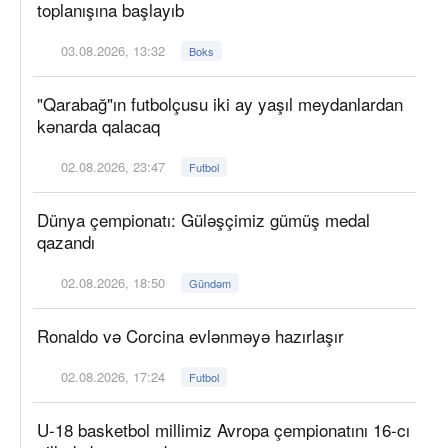
toplanışına başlayıb
03.08.2026, 13:32
Boks
"Qarabağ"ın futbolçusu iki ay yaşıl meydanlardan
kənarda qalacaq
02.08.2026, 23:47
Futbol
Dünya çempionatı: Güləşçimiz gümüş medal
qazandı
02.08.2026, 18:50
Gündəm
Ronaldo və Corcina evlənməyə hazırlaşır
02.08.2026, 17:24
Futbol
U-18 basketbol millimiz Avropa çempionatını 16-cı