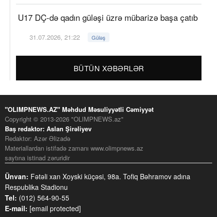
U17 DÇ-də qadın güləşi üzrə mübarizə başa çatıb
31.07.2026, 21:22
Güləş
BÜTÜN XƏBƏRLƏR
"OLIMPNEWS.AZ" Məhdud Məsuliyyətli Cəmiyyət
Copyright © 2013-2026 "OLIMPNEWS.az"
Baş redaktor: Aslan Şirəliyev
Redaktor: Azər Əlizadə
Materiallardan istifadə zamanı www.olimpnews.az
saytına istinad zəruridir
Ünvan:
Fətəli xan Xoyski küçəsi, 98a. Tofiq Bəhramov adına
Respublika Stadionu
Tel:
(012) 564-90-55
E-mail:
[email protected]