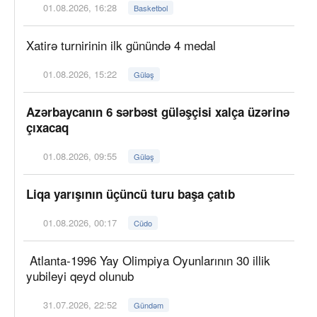
01.08.2026, 16:28
Basketbol
Xatirə turnirinin ilk günündə 4 medal
01.08.2026, 15:22
Güləş
Azərbaycanın 6 sərbəst güləşçisi xalça üzərinə
çıxacaq
01.08.2026, 09:55
Güləş
Liqa yarışının üçüncü turu başa çatıb
01.08.2026, 00:17
Cüdo
Atlanta-1996 Yay Olimpiya Oyunlarının 30 illik
yubileyi qeyd olunub
31.07.2026, 22:52
Gündəm