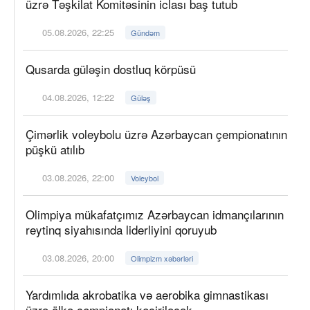
üzrə Təşkilat Komitəsinin iclası baş tutub
05.08.2026, 22:25
Gündəm
Qusarda güləşin dostluq körpüsü
04.08.2026, 12:22
Güləş
Çimərlik voleybolu üzrə Azərbaycan çempionatının
püşkü atılıb
03.08.2026, 22:00
Voleybol
Olimpiya mükafatçımız Azərbaycan idmançılarının
reytinq siyahısında liderliyini qoruyub
03.08.2026, 20:00
Olimpizm xəbərləri
Yardımlıda akrobatika və aerobika gimnastikası
üzrə ölkə çempionatı keçiriləcək