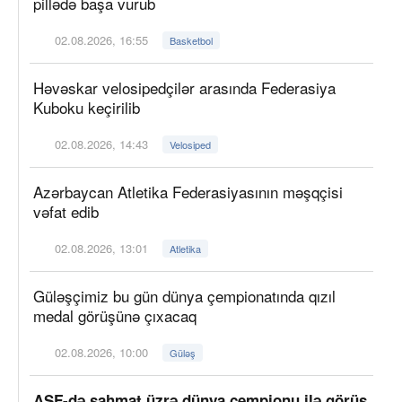
pillədə başa vurub
02.08.2026, 16:55
Basketbol
Həvəskar velosipedçilər arasında Federasiya
Kuboku keçirilib
02.08.2026, 14:43
Velosiped
Azərbaycan Atletika Federasiyasının məşqçisi
vəfat edib
02.08.2026, 13:01
Atletika
Güləşçimiz bu gün dünya çempionatında qızıl
medal görüşünə çıxacaq
02.08.2026, 10:00
Güləş
AŞF-də şahmat üzrə dünya çempionu ilə görüş