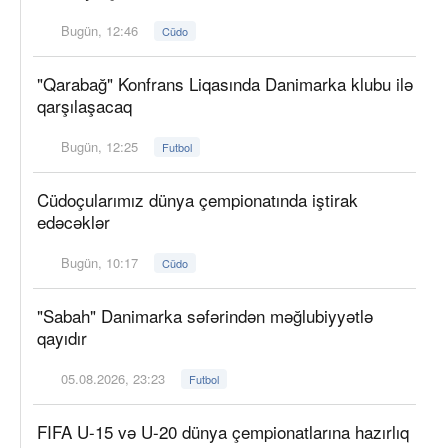
Bugün, 12:46
Cüdo
"Qarabağ" Konfrans Liqasında Danimarka klubu ilə
qarşılaşacaq
Bugün, 12:25
Futbol
Cüdoçularımız dünya çempionatında iştirak
edəcəklər
Bugün, 10:17
Cüdo
"Sabah" Danimarka səfərindən məğlubiyyətlə
qayıdır
05.08.2026, 23:23
Futbol
FIFA U-15 və U-20 dünya çempionatlarına hazırlıq