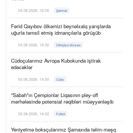
03.08.2026, 16:35
Şahmat
Fərid Qayıbov ölkəmizi beynəlxalq yarışlarda
uğurla təmsil etmiş idmançılarla görüşüb
03.08.2026, 16:30
Olimpiya dünyası
Cüdoçularımız Avropa Kubokunda iştirak
edəcəklər
03.08.2026, 14:50
Cüdo
"Sabah"ın Çempionlar Liqasının pley-off
mərhələsində potensial rəqibləri müəyyənləşib
03.08.2026, 14:32
Futbol
Yeniyetmə boksçularımız Şamaxıda təlim-məşq