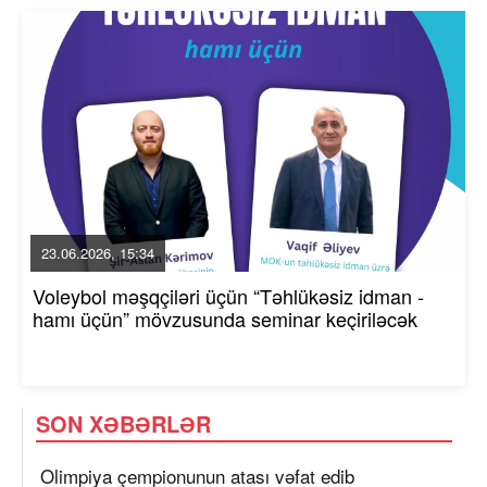
23.06.2026, 15:34
Voleybol məşqçiləri üçün “Təhlükəsiz idman -
hamı üçün” mövzusunda seminar keçiriləcək
SON XƏBƏRLƏR
Olimpiya çempionunun atası vəfat edib