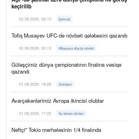
keçirilib
02.08.2026, 09:10
Şahmat
Tofiq Musayev UFC-də növbəti qələbəsini qazanıb
02.08.2026, 00:13
Əlbəyaxa döyüş növləri
Güləşçimiz dünya çempionatının finalına vəsiqə
qazandı
01.08.2026, 18:28
Gündəm
Avarçəkənlərimiz Avropa ikincisi olublar
01.08.2026, 17:25
Su idman növləri
Neftçi" Tokio mərhələsinin 1/4 finalında