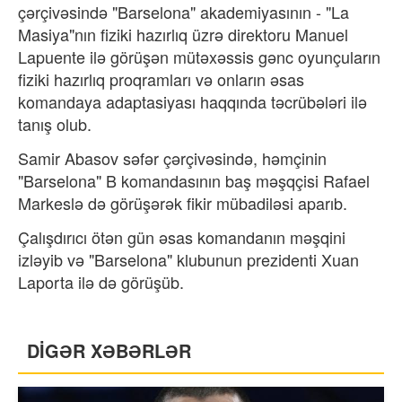
çərçivəsində "Barselona" akademiyasının - "La
Masiya"nın fiziki hazırlıq üzrə direktoru Manuel
Lapuente ilə görüşən mütəxəssis gənc oyunçuların
fiziki hazırlıq proqramları və onların əsas
komandaya adaptasiyası haqqında təcrübələri ilə
tanış olub.
Samir Abasov səfər çərçivəsində, həmçinin
"Barselona" B komandasının baş məşqçisi Rafael
Markeslə də görüşərək fikir mübadiləsi aparıb.
Çalışdırıcı ötən gün əsas komandanın məşqini
izləyib və "Barselona" klubunun prezidenti Xuan
Laporta ilə də görüşüb.
DİGƏR XƏBƏRLƏR