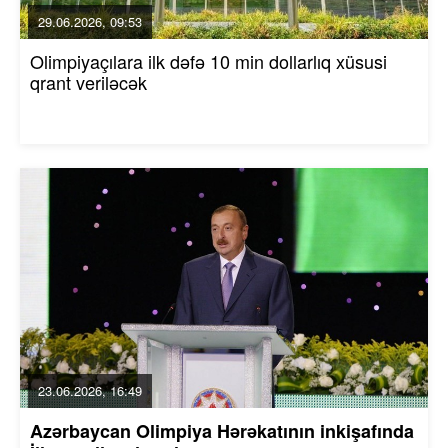
29.06.2026, 09:53
Olimpiyaçılara ilk dəfə 10 min dollarlıq xüsusi
qrant veriləcək
23.06.2026, 16:49
Azərbaycan Olimpiya Hərəkatının inkişafında