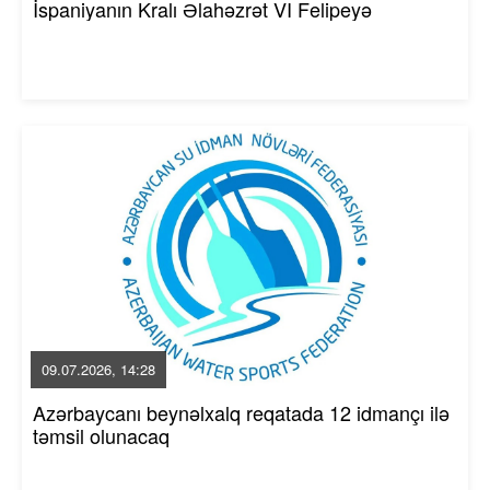
İspaniyanın Kralı Əlahəzrət VI Felipeyə
09.07.2026, 14:28
Azərbaycanı beynəlxalq reqatada 12 idmançı ilə
təmsil olunacaq