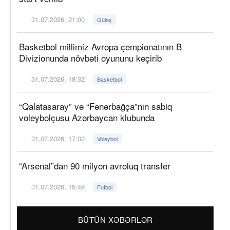
31.07.2026, 21:00
Güləş
Basketbol millimiz Avropa çempionatının B
Divizionunda növbəti oyununu keçirib
31.07.2026, 18:32
Basketbol
“Qalatasaray” və “Fənərbağça”nın sabiq
voleybolçusu Azərbaycan klubunda
31.07.2026, 17:02
Voleybol
“Arsenal”dan 90 milyon avroluq transfer
31.07.2026, 15:49
Futbol
BÜTÜN XƏBƏRLƏR