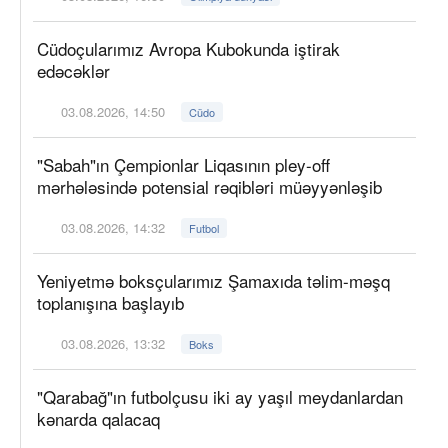
Cüdoçularımız Avropa Kubokunda iştirak
edəcəklər
03.08.2026, 14:50
Cüdo
"Sabah"ın Çempionlar Liqasının pley-off
mərhələsində potensial rəqibləri müəyyənləşib
03.08.2026, 14:32
Futbol
Yeniyetmə boksçularımız Şamaxıda təlim-məşq
toplanışına başlayıb
03.08.2026, 13:32
Boks
"Qarabağ"ın futbolçusu iki ay yaşıl meydanlardan
kənarda qalacaq