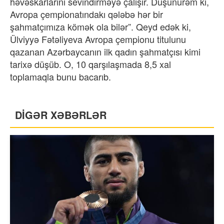
həvəskarlarını sevindirməyə çalışır. Düşünürəm ki,
Avropa çempionatındakı qələbə hər bir
şahmatçımıza kömək ola bilər”. Qeyd edək ki,
Ülviyyə Fətəliyeva Avropa çempionu titulunu
qazanan Azərbaycanın ilk qadın şahmatçısı kimi
tarixə düşüb. O, 10 qarşılaşmada 8,5 xal
toplamaqla bunu bacarıb.
DİGƏR XƏBƏRLƏR