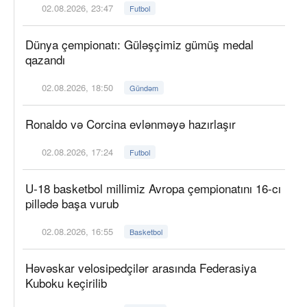
02.08.2026, 23:47
Futbol
Dünya çempionatı: Güləşçimiz gümüş medal
qazandı
02.08.2026, 18:50
Gündəm
Ronaldo və Corcina evlənməyə hazırlaşır
02.08.2026, 17:24
Futbol
U-18 basketbol millimiz Avropa çempionatını 16-cı
pillədə başa vurub
02.08.2026, 16:55
Basketbol
Həvəskar velosipedçilər arasında Federasiya
Kuboku keçirilib