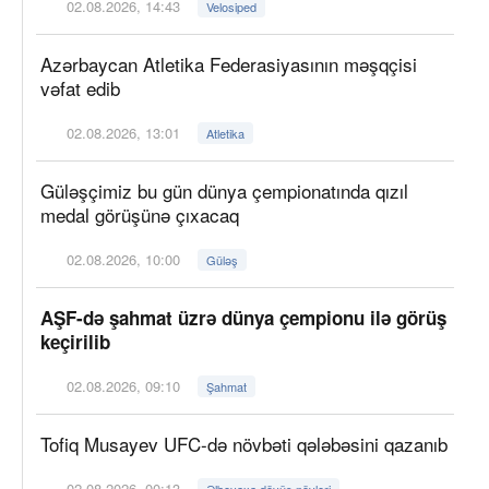
02.08.2026, 14:43
Velosiped
Azərbaycan Atletika Federasiyasının məşqçisi
vəfat edib
02.08.2026, 13:01
Atletika
Güləşçimiz bu gün dünya çempionatında qızıl
medal görüşünə çıxacaq
02.08.2026, 10:00
Güləş
AŞF-də şahmat üzrə dünya çempionu ilə görüş
keçirilib
02.08.2026, 09:10
Şahmat
Tofiq Musayev UFC-də növbəti qələbəsini qazanıb
02.08.2026, 00:13
Əlbəyaxa döyüş növləri