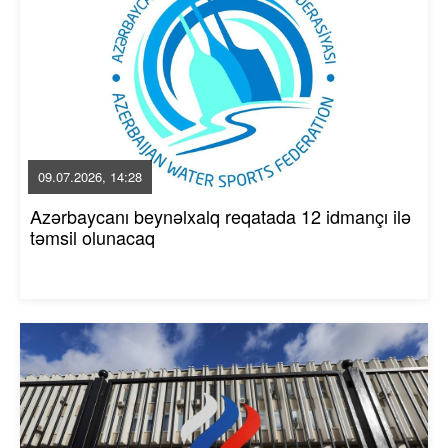
09.07.2026, 14:28
Azərbaycanı beynəlxalq reqatada 12 idmançı ilə
təmsil olunacaq