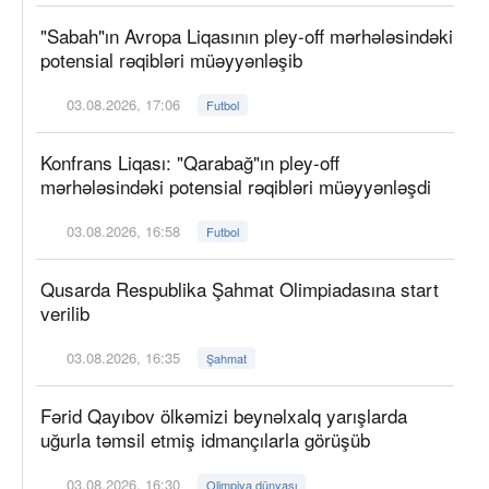
"Sabah"ın Avropa Liqasının pley-off mərhələsindəki
potensial rəqibləri müəyyənləşib
03.08.2026, 17:06
Futbol
Konfrans Liqası: "Qarabağ"ın pley-off
mərhələsindəki potensial rəqibləri müəyyənləşdi
03.08.2026, 16:58
Futbol
Qusarda Respublika Şahmat Olimpiadasına start
verilib
03.08.2026, 16:35
Şahmat
Fərid Qayıbov ölkəmizi beynəlxalq yarışlarda
uğurla təmsil etmiş idmançılarla görüşüb
03.08.2026, 16:30
Olimpiya dünyası