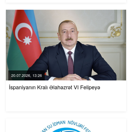
20.07.2026, 13:26
İspaniyanın Kralı Əlahəzrət VI Felipeyə