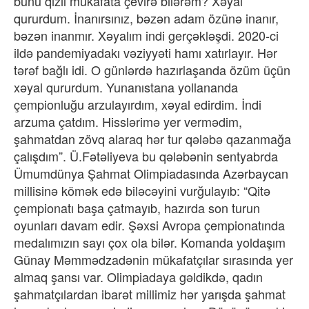
bunu qızıl mükafata çevirə bilərəm? Xəyal
qururdum. İnanırsınız, bəzən adam özünə inanır,
bəzən inanmır. Xəyalım indi gerçəkləşdi. 2020-ci
ildə pandemiyadakı vəziyyəti hamı xatırlayır. Hər
tərəf bağlı idi. O günlərdə hazırlaşanda özüm üçün
xəyal qururdum. Yunanıstana yollananda
çempionluğu arzulayırdım, xəyal edirdim. İndi
arzuma çatdım. Hisslərimə yer vermədim,
şahmatdan zövq alaraq hər tur qələbə qazanmağa
çalışdım”. Ü.Fətəliyeva bu qələbənin sentyabrda
Ümumdünya Şahmat Olimpiadasında Azərbaycan
millisinə kömək edə biləcəyini vurğulayıb: “Qitə
çempionatı başa çatmayıb, hazırda son turun
oyunları davam edir. Şəxsi Avropa çempionatında
medalımızın sayı çox ola bilər. Komanda yoldaşım
Günay Məmmədzadənin mükafatçılar sırasında yer
almaq şansı var. Olimpiadaya gəldikdə, qadın
şahmatçılardan ibarət millimiz hər yarışda şahmat