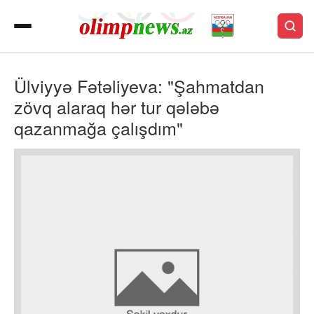
Ülviyyə Fətəliyeva: "Şahmatdan
zövq alaraq hər tur qələbə
qazanmağa çalışdım"