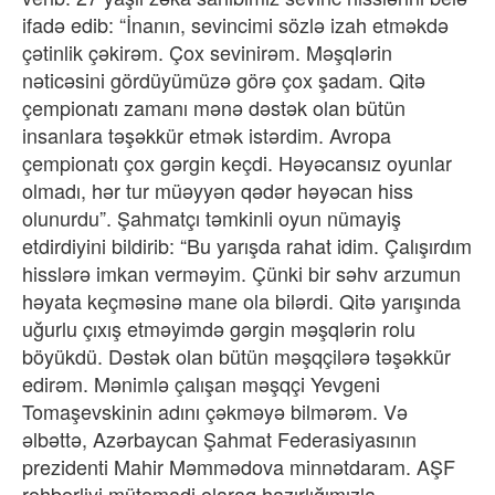
ifadə edib: “İnanın, sevincimi sözlə izah etməkdə
çətinlik çəkirəm. Çox sevinirəm. Məşqlərin
nəticəsini gördüyümüzə görə çox şadam. Qitə
çempionatı zamanı mənə dəstək olan bütün
insanlara təşəkkür etmək istərdim. Avropa
çempionatı çox gərgin keçdi. Həyəcansız oyunlar
olmadı, hər tur müəyyən qədər həyəcan hiss
olunurdu”. Şahmatçı təmkinli oyun nümayiş
etdirdiyini bildirib: “Bu yarışda rahat idim. Çalışırdım
hisslərə imkan verməyim. Çünki bir səhv arzumun
həyata keçməsinə mane ola bilərdi. Qitə yarışında
uğurlu çıxış etməyimdə gərgin məşqlərin rolu
böyükdü. Dəstək olan bütün məşqçilərə təşəkkür
edirəm. Mənimlə çalışan məşqçi Yevgeni
Tomaşevskinin adını çəkməyə bilmərəm. Və
əlbəttə, Azərbaycan Şahmat Federasiyasının
prezidenti Mahir Məmmədova minnətdaram. AŞF
rəhbərliyi mütəmadi olaraq hazırlığımızla