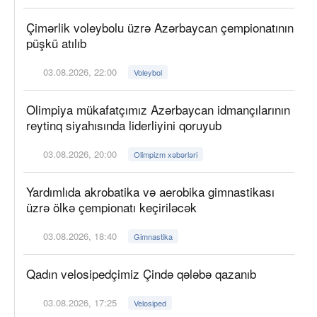
Çimərlik voleybolu üzrə Azərbaycan çempionatının
püşkü atılıb
03.08.2026, 22:00
Voleybol
Olimpiya mükafatçımız Azərbaycan idmançılarının
reytinq siyahısında liderliyini qoruyub
03.08.2026, 20:00
Olimpizm xəbərləri
Yardımlıda akrobatika və aerobika gimnastikası
üzrə ölkə çempionatı keçiriləcək
03.08.2026, 18:40
Gimnastika
Qadın velosipedçimiz Çində qələbə qazanıb
03.08.2026, 17:25
Velosiped