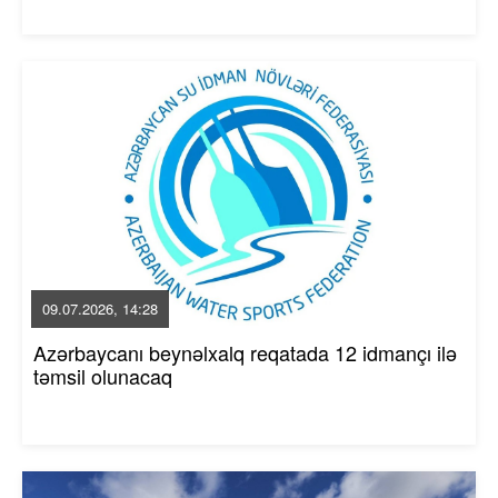
09.07.2026, 14:28
Azərbaycanı beynəlxalq reqatada 12 idmançı ilə
təmsil olunacaq