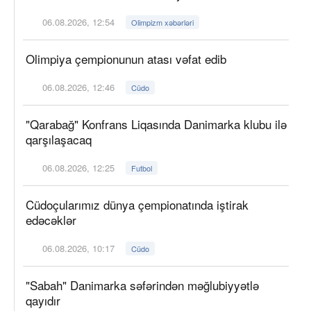
06.08.2026, 12:54
Olimpizm xəbərləri
Olimpiya çempionunun atası vəfat edib
06.08.2026, 12:46
Cüdo
"Qarabağ" Konfrans Liqasında Danimarka klubu ilə
qarşılaşacaq
06.08.2026, 12:25
Futbol
Cüdoçularımız dünya çempionatında iştirak
edəcəklər
06.08.2026, 10:17
Cüdo
"Sabah" Danimarka səfərindən məğlubiyyətlə
qayıdır