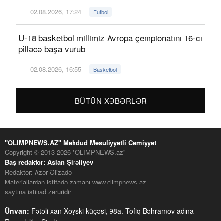
02.08.2026, 17:24
Futbol
U-18 basketbol millimiz Avropa çempionatını 16-cı
pillədə başa vurub
02.08.2026, 16:55
Basketbol
BÜTÜN XƏBƏRLƏR
"OLIMPNEWS.AZ" Məhdud Məsuliyyətli Cəmiyyət
Copyright © 2013-2026 "OLIMPNEWS.az"
Baş redaktor: Aslan Şirəliyev
Redaktor: Azər Əlizadə
Materiallardan istifadə zamanı www.olimpnews.az
saytına istinad zəruridir
Ünvan:
Fətəli xan Xoyski küçəsi, 98a. Tofiq Bəhramov adına