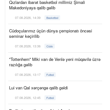
Qızlardan ibarət basketbol millimiz Şimali
Makedoniyaya qalib gəlib
07.08.2026, 14:39
Basketbol
Cüdoçularımız üçün dünya çempionatı öncəsi
seminar keçirilib
07.08.2026, 13:36
Cüdo
"Tottenhem" Miki van de Venlə yeni müqavilə üzrə
razılığa gəlib
07.08.2026, 13:17
Futbol
Lui van Qal xərçəngə qalib gəldi
07.08.2026, 12:45
Futbol