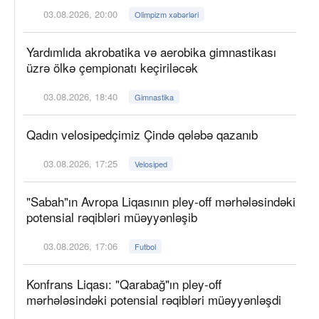
03.08.2026, 20:00
Olimpizm xəbərləri
Yardımlıda akrobatika və aerobika gimnastikası
üzrə ölkə çempionatı keçiriləcək
03.08.2026, 18:40
Gimnastika
Qadın velosipedçimiz Çində qələbə qazanıb
03.08.2026, 17:25
Velosiped
"Sabah"ın Avropa Liqasının pley-off mərhələsindəki
potensial rəqibləri müəyyənləşib
03.08.2026, 17:06
Futbol
Konfrans Liqası: "Qarabağ"ın pley-off
mərhələsindəki potensial rəqibləri müəyyənləşdi