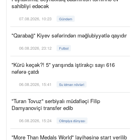
sahibliyi edəcək
07.08.2026, 10:23
Gündəm
"Qarabağ" Kiyev səfərindən məğlubiyyətlə qayıdır
06.08.2026, 23:12
Futbol
"Kürü keçək?! 5" yarışında iştirakçı sayı 616
nəfərə çatdı
06.08.2026, 15:41
Su idman növləri
"Turan Tovuz" serbiyalı müdafiəçi Filip
Damyanoviçi transfer edib
06.08.2026, 15:24
Olimpiya dünyası
"More Than Medals World" layihəsinə start verilib