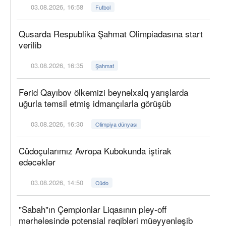
03.08.2026, 16:58
Futbol
Qusarda Respublika Şahmat Olimpiadasına start
verilib
03.08.2026, 16:35
Şahmat
Fərid Qayıbov ölkəmizi beynəlxalq yarışlarda
uğurla təmsil etmiş idmançılarla görüşüb
03.08.2026, 16:30
Olimpiya dünyası
Cüdoçularımız Avropa Kubokunda iştirak
edəcəklər
03.08.2026, 14:50
Cüdo
"Sabah"ın Çempionlar Liqasının pley-off
mərhələsində potensial rəqibləri müəyyənləşib