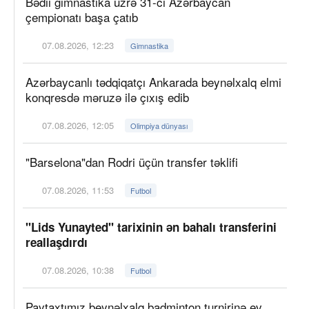
Bədii gimnastika üzrə 31-ci Azərbaycan
çempionatı başa çatıb
07.08.2026, 12:23
Gimnastika
Azərbaycanlı tədqiqatçı Ankarada beynəlxalq elmi
konqresdə məruzə ilə çıxış edib
07.08.2026, 12:05
Olimpiya dünyası
"Barselona"dan Rodri üçün transfer təklifi
07.08.2026, 11:53
Futbol
"Lids Yunayted" tarixinin ən bahalı transferini
reallaşdırdı
07.08.2026, 10:38
Futbol
Paytaxtımız beynəlxalq badminton turnirinə ev