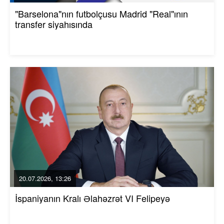
"Barselona"nın futbolçusu Madrid "Real"ının
transfer siyahısında
20.07.2026, 13:26
İspaniyanın Kralı Əlahəzrət VI Felipeyə