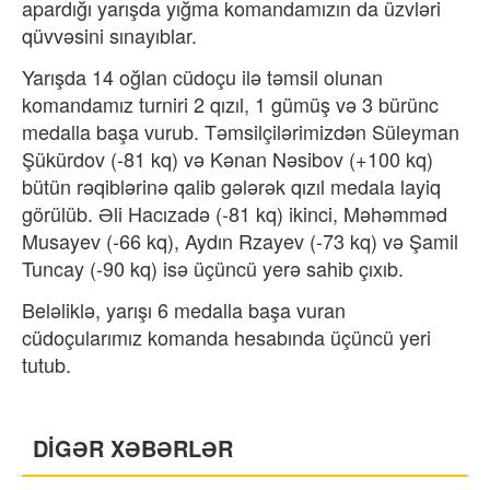
apardığı yarışda yığma komandamızın da üzvləri
qüvvəsini sınayıblar.
Yarışda 14 oğlan cüdoçu ilə təmsil olunan
komandamız turniri 2 qızıl, 1 gümüş və 3 bürünc
medalla başa vurub. Təmsilçilərimizdən Süleyman
Şükürdov (-81 kq) və Kənan Nəsibov (+100 kq)
bütün rəqiblərinə qalib gələrək qızıl medala layiq
görülüb. Əli Hacızadə (-81 kq) ikinci, Məhəmməd
Musayev (-66 kq), Aydın Rzayev (-73 kq) və Şamil
Tuncay (-90 kq) isə üçüncü yerə sahib çıxıb.
Beləliklə, yarışı 6 medalla başa vuran
cüdoçularımız komanda hesabında üçüncü yeri
tutub.
DİGƏR XƏBƏRLƏR