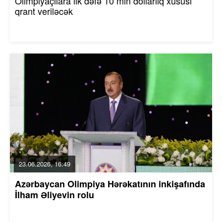
Olimpiyaçılara ilk dəfə 10 min dollarlıq xüsusi
qrant veriləcək
23.06.2026, 16:49
Azərbaycan Olimpiya Hərəkatının inkişafında
İlham Əliyevin rolu