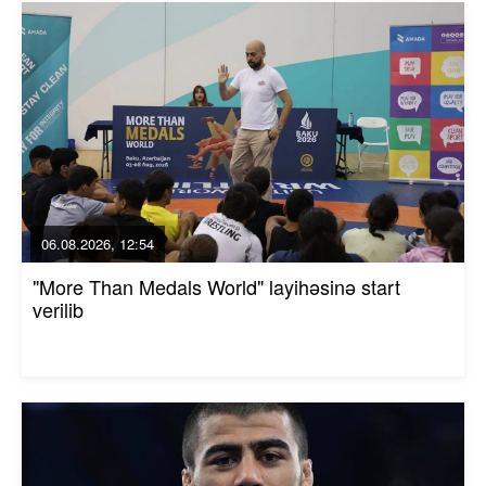
06.08.2026, 12:54
"More Than Medals World" layihəsinə start
verilib