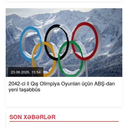
23.06.2026, 15:54
2042-ci il Qış Olimpiya Oyunları üçün ABŞ-dan
yeni təşəbbüs
SON XƏBƏRLƏR