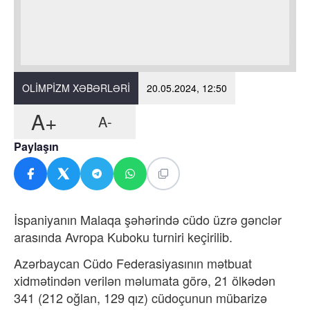
OLIMPIZM XƏBƏRLƏRI
20.05.2024, 12:50
A+
A-
Paylaşın
İspaniyanın Malaqa şəhərində cüdo üzrə gənclər
arasında Avropa Kuboku turniri keçirilib.
Azərbaycan Cüdo Federasiyasının mətbuat
xidmətindən verilən məlumata görə, 21 ölkədən
341 (212 oğlan, 129 qız) cüdoçunun mübarizə