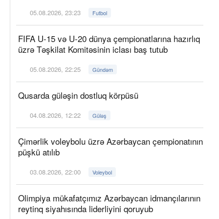
05.08.2026, 23:23
Futbol
FIFA U-15 və U-20 dünya çempionatlarına hazırlıq
üzrə Təşkilat Komitəsinin iclası baş tutub
05.08.2026, 22:25
Gündəm
Qusarda güləşin dostluq körpüsü
04.08.2026, 12:22
Güləş
Çimərlik voleybolu üzrə Azərbaycan çempionatının
püşkü atılıb
03.08.2026, 22:00
Voleybol
Olimpiya mükafatçımız Azərbaycan idmançılarının
reytinq siyahısında liderliyini qoruyub