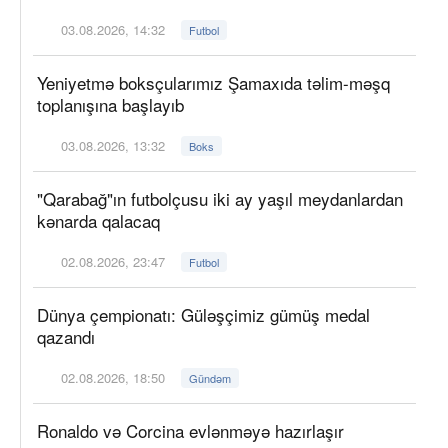
03.08.2026, 14:32
Futbol
Yeniyetmə boksçularımız Şamaxıda təlim-məşq
toplanışına başlayıb
03.08.2026, 13:32
Boks
"Qarabağ"ın futbolçusu iki ay yaşıl meydanlardan
kənarda qalacaq
02.08.2026, 23:47
Futbol
Dünya çempionatı: Güləşçimiz gümüş medal
qazandı
02.08.2026, 18:50
Gündəm
Ronaldo və Corcina evlənməyə hazırlaşır