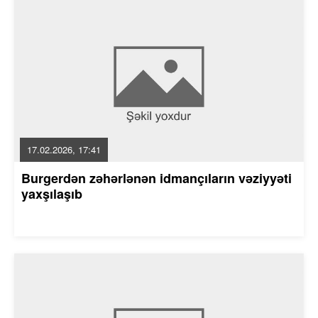
17.02.2026, 17:41
Burgerdən zəhərlənən idmançıların vəziyyəti
yaxşılaşıb