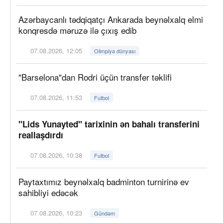
Azərbaycanlı tədqiqatçı Ankarada beynəlxalq elmi
konqresdə məruzə ilə çıxış edib
07.08.2026, 12:05
Olimpiya dünyası
"Barselona"dan Rodri üçün transfer təklifi
07.08.2026, 11:53
Futbol
"Lids Yunayted" tarixinin ən bahalı transferini
reallaşdırdı
07.08.2026, 10:38
Futbol
Paytaxtımız beynəlxalq badminton turnirinə ev
sahibliyi edəcək
07.08.2026, 10:23
Gündəm