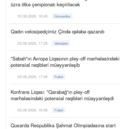
üzrə ölkə çempionatı keçiriləcək
03.08.2026, 18:40
Gimnastika
Qadın velosipedçimiz Çində qələbə qazanıb
03.08.2026, 17:25
Velosiped
"Sabah"ın Avropa Liqasının pley-off mərhələsindəki
potensial rəqibləri müəyyənləşib
03.08.2026, 17:06
Futbol
Konfrans Liqası: "Qarabağ"ın pley-off
mərhələsindəki potensial rəqibləri müəyyənləşdi
03.08.2026, 16:58
Futbol
Qusarda Respublika Şahmat Olimpiadasına start