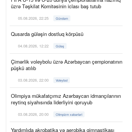
üzrə Təşkilat Komitəsinin iclası baş tutub
05.08.2026, 22:25
Gündəm
Qusarda güləşin dostluq körpüsü
04.08.2026, 12:22
Güləş
Çimərlik voleybolu üzrə Azərbaycan çempionatının
püşkü atılıb
03.08.2026, 22:00
Voleybol
Olimpiya mükafatçımız Azərbaycan idmançılarının
reytinq siyahısında liderliyini qoruyub
03.08.2026, 20:00
Olimpizm xəbərləri
Yardımlıda akrobatika və aerobika gimnastikası