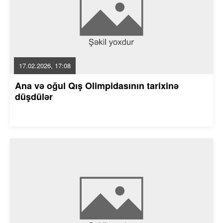
17.02.2026, 17:08
Ana və oğul Qış Olimpidasının tarixinə
düşdülər