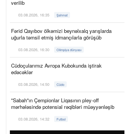
verilib
03.08.2026, 16:35
Şahmat
Fərid Qayıbov ölkəmizi beynəlxalq yarışlarda
uğurla təmsil etmiş idmançılarla görüşüb
03.08.2026, 16:30
Olimpiya dünyası
Cüdoçularımız Avropa Kubokunda iştirak
edəcəklər
03.08.2026, 14:50
Cüdo
"Sabah"ın Çempionlar Liqasının pley-off
mərhələsində potensial rəqibləri müəyyənləşib
03.08.2026, 14:32
Futbol