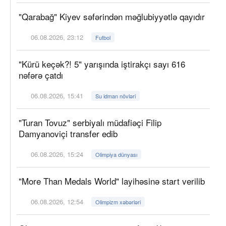
"Qarabağ" Kiyev səfərindən məğlubiyyətlə qayıdır
06.08.2026, 23:12
Futbol
"Kürü keçək?! 5" yarışında iştirakçı sayı 616
nəfərə çatdı
06.08.2026, 15:41
Su idman növləri
"Turan Tovuz" serbiyalı müdafiəçi Filip
Damyanoviçi transfer edib
06.08.2026, 15:24
Olimpiya dünyası
"More Than Medals World" layihəsinə start verilib
06.08.2026, 12:54
Olimpizm xəbərləri