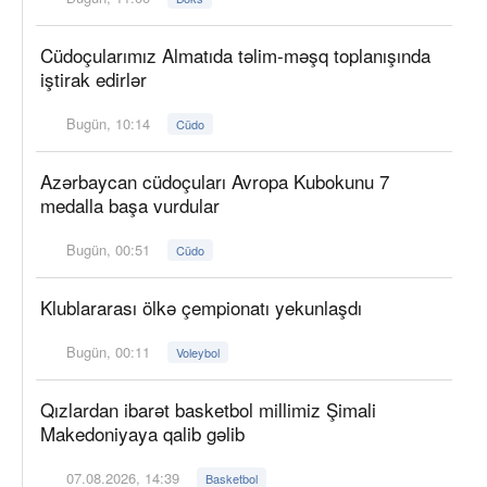
Cüdoçularımız Almatıda təlim-məşq toplanışında
iştirak edirlər
Bugün, 10:14
Cüdo
Azərbaycan cüdoçuları Avropa Kubokunu 7
medalla başa vurdular
Bugün, 00:51
Cüdo
Klublararası ölkə çempionatı yekunlaşdı
Bugün, 00:11
Voleybol
Qızlardan ibarət basketbol millimiz Şimali
Makedoniyaya qalib gəlib
07.08.2026, 14:39
Basketbol