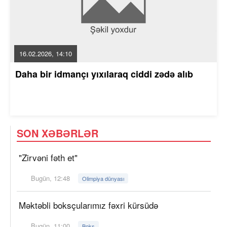
16.02.2026, 14:10
Daha bir idmançı yıxılaraq ciddi zədə alıb
SON XƏBƏRLƏR
"Zirvəni fəth et"
Bugün, 12:48
Olimpiya dünyası
Məktəbli boksçularımız fəxri kürsüdə
Bugün, 11:00
Boks