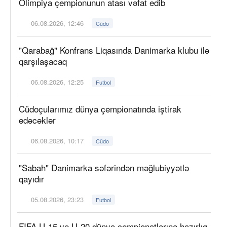
Olimpiya çempionunun atası vəfat edib
06.08.2026, 12:46
Cüdo
"Qarabağ" Konfrans Liqasında Danimarka klubu ilə
qarşılaşacaq
06.08.2026, 12:25
Futbol
Cüdoçularımız dünya çempionatında iştirak
edəcəklər
06.08.2026, 10:17
Cüdo
"Sabah" Danimarka səfərindən məğlubiyyətlə
qayıdır
05.08.2026, 23:23
Futbol
FIFA U-15 və U-20 dünya çempionatlarına hazırlıq