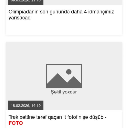
Olimpiadanın son günündə daha 4 idmançımız
yarışacaq
18.02.2026, 16:19
Trek xəttinə tərəf qaçan it fotofinişə düşüb -
FOTO