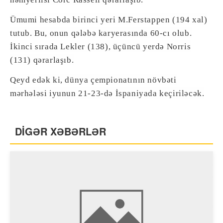
Ümumi hesabda birinci yeri M.Ferstappen (194 xal)
tutub. Bu, onun qələbə karyerasında 60-cı olub.
İkinci sırada Lekler (138), üçüncü yerdə Norris
(131) qərarlaşıb.
Qeyd edək ki, dünya çempionatının növbəti
mərhələsi iyunun 21-23-də İspaniyada keçiriləcək.
DİGƏR XƏBƏRLƏR