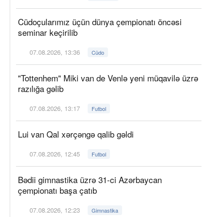
Cüdoçularımız üçün dünya çempionatı öncəsi
seminar keçirilib
07.08.2026, 13:36
Cüdo
"Tottenhem" Miki van de Venlə yeni müqavilə üzrə
razılığa gəlib
07.08.2026, 13:17
Futbol
Lui van Qal xərçəngə qalib gəldi
07.08.2026, 12:45
Futbol
Bədii gimnastika üzrə 31-ci Azərbaycan
çempionatı başa çatıb
07.08.2026, 12:23
Gimnastika