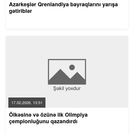
Azarkeşlər Qrenlandiya bayraqlarını yarışa
gətiriblər
17.02.2026, 13:51
Ölkəsinə və özünə ilk Olimpiya
çempionluğunu qazandırdı