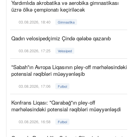
Yardımlıda akrobatika və aerobika gimnastikası
üzrə ölkə çempionatı keçiriləcək
03.08.2026, 18:40
Gimnastika
Qadın velosipedçimiz Çində qələbə qazanıb
03.08.2026, 17:25
Velosiped
"Sabah"ın Avropa Liqasının pley-off mərhələsindəki
potensial rəqibləri müəyyənləşib
03.08.2026, 17:06
Futbol
Konfrans Liqası: "Qarabağ"ın pley-off
mərhələsindəki potensial rəqibləri müəyyənləşdi
03.08.2026, 16:58
Futbol