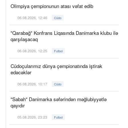
Olimpiya çempionunun atası vəfat edib
06.08.2026, 12:46
Cüdo
"Qarabağ" Konfrans Liqasında Danimarka klubu ilə
qarşılaşacaq
06.08.2026, 12:25
Futbol
Cüdoçularımız dünya çempionatında iştirak
edəcəklər
06.08.2026, 10:17
Cüdo
"Sabah" Danimarka səfərindən məğlubiyyətlə
qayıdır
05.08.2026, 23:23
Futbol