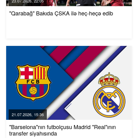
23.07.2026, 22:05
"Qarabağ" Bakıda ÇSKA ilə heç-heçə edib
21.07.2026, 15:36
"Barselona"nın futbolçusu Madrid "Real"ının
transfer siyahısında