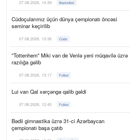
07.08.2026, 14:39
Basketbol
Cüdoçularımız üçün dünya çempionatı öncəsi
seminar keçirilib
07.08.2026, 13:36
Cüdo
"Tottenhem" Miki van de Venlə yeni müqavilə üzrə
razılığa gəlib
07.08.2026, 13:17
Futbol
Lui van Qal xərçəngə qalib gəldi
07.08.2026, 12:45
Futbol
Bədii gimnastika üzrə 31-ci Azərbaycan
çempionatı başa çatıb