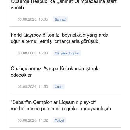
Qusarda Respublika Şahmat Olimpiadasına start
verilib
03.08.2026, 16:35
Şahmat
Fərid Qayıbov ölkəmizi beynəlxalq yarışlarda
uğurla təmsil etmiş idmançılarla görüşüb
03.08.2026, 16:30
Olimpiya dünyası
Cüdoçularımız Avropa Kubokunda iştirak
edəcəklər
03.08.2026, 14:50
Cüdo
"Sabah"ın Çempionlar Liqasının pley-off
mərhələsində potensial rəqibləri müəyyənləşib
03.08.2026, 14:32
Futbol