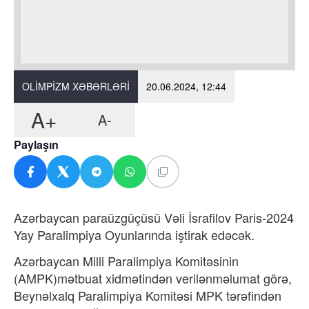
OLIMPIZM XƏBƏRLƏRI
20.06.2024, 12:44
A+
A-
Paylaşın
Azərbaycan paraüzgüçüsü Vəli İsrafilov Paris-2024
Yay Paralimpiya Oyunlarında iştirak edəcək.
Azərbaycan Milli Paralimpiya Komitəsinin
(AMPK)mətbuat xidmətindən verilənməlumat görə,
Beynəlxalq Paralimpiya Komitəsi MPK tərəfindən