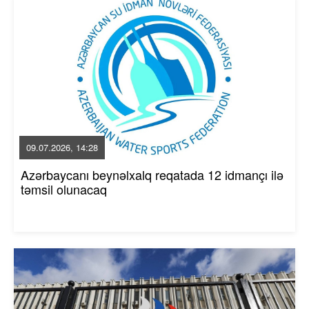
09.07.2026, 14:28
Azərbaycanı beynəlxalq reqatada 12 idmançı ilə
təmsil olunacaq