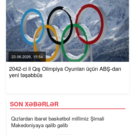
23.06.2026, 15:54
2042-ci il Qış Olimpiya Oyunları üçün ABŞ-dan
yeni təşəbbüs
SON XƏBƏRLƏR
Qızlardan ibarət basketbol millimiz Şimali
Makedoniyaya qalib gəlib