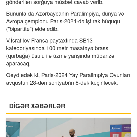
göndərilən sorğuya müsbət cavab verib.
Bununla da Azərbaycanın Paralimpiya, dünya və
Avropa çempionu Paris-2024-də iştirak hüququ
("bipartite") əldə edib.
V.İsrafilov Fransa paytaxtında SB13
kateqoriyasında 100 metr məsafəyə brass
(qurbağa) üsulu ilə üzmə yarışında mübarizə
aparacaq.
Qeyd edək ki, Paris-2024 Yay Paralimpiya Oyunları
avqustun 28-dən sentyabrın 8-dək keçiriləcək.
DİGƏR XƏBƏRLƏR