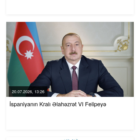
20.07.2026, 13:26
İspaniyanın Kralı Əlahəzrət VI Felipeyə