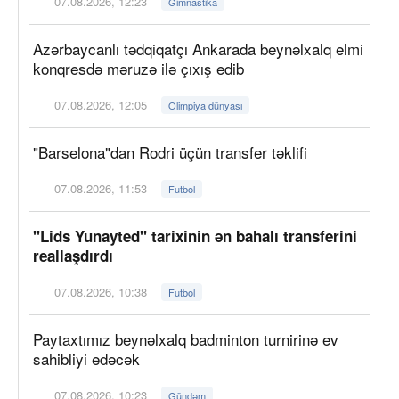
07.08.2026, 12:23
Gimnastika
Azərbaycanlı tədqiqatçı Ankarada beynəlxalq elmi
konqresdə məruzə ilə çıxış edib
07.08.2026, 12:05
Olimpiya dünyası
"Barselona"dan Rodri üçün transfer təklifi
07.08.2026, 11:53
Futbol
"Lids Yunayted" tarixinin ən bahalı transferini
reallaşdırdı
07.08.2026, 10:38
Futbol
Paytaxtımız beynəlxalq badminton turnirinə ev
sahibliyi edəcək
07.08.2026, 10:23
Gündəm