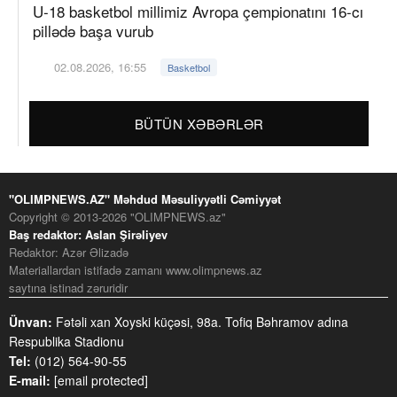
U-18 basketbol millimiz Avropa çempionatını 16-cı
pillədə başa vurub
02.08.2026, 16:55
Basketbol
BÜTÜN XƏBƏRLƏR
"OLIMPNEWS.AZ" Məhdud Məsuliyyətli Cəmiyyət
Copyright © 2013-2026 "OLIMPNEWS.az"
Baş redaktor: Aslan Şirəliyev
Redaktor: Azər Əlizadə
Materiallardan istifadə zamanı www.olimpnews.az
saytına istinad zəruridir
Ünvan:
Fətəli xan Xoyski küçəsi, 98a. Tofiq Bəhramov adına
Respublika Stadionu
Tel:
(012) 564-90-55
E-mail:
[email protected]