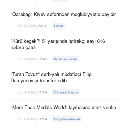
"Qarabağ" Kiyev səfərindən məğlubiyyətlə qayıdır
06.08.2026, 23:12
Futbol
"Kürü keçək?! 5" yarışında iştirakçı sayı 616
nəfərə çatdı
06.08.2026, 15:41
Su idman növləri
"Turan Tovuz" serbiyalı müdafiəçi Filip
Damyanoviçi transfer edib
06.08.2026, 15:24
Olimpiya dünyası
"More Than Medals World" layihəsinə start verilib
06.08.2026, 12:54
Olimpizm xəbərləri