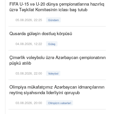
FIFA U-15 və U-20 dünya çempionatlarına hazırlıq
üzrə Təşkilat Komitəsinin iclası baş tutub
05.08.2026, 22:25
Gündəm
Qusarda güləşin dostluq körpüsü
04.08.2026, 12:22
Güləş
Çimərlik voleybolu üzrə Azərbaycan çempionatının
püşkü atılıb
03.08.2026, 22:00
Voleybol
Olimpiya mükafatçımız Azərbaycan idmançılarının
reytinq siyahısında liderliyini qoruyub
03.08.2026, 20:00
Olimpizm xəbərləri