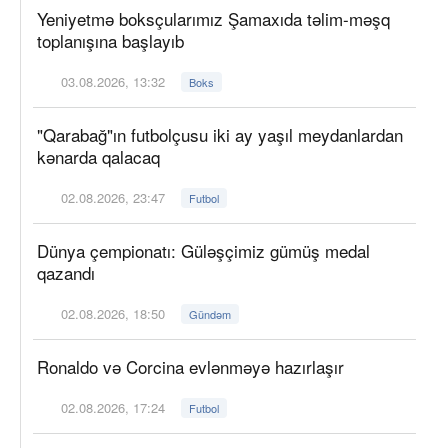
Yeniyetmə boksçularımız Şamaxıda təlim-məşq
toplanışına başlayıb
03.08.2026, 13:32
Boks
"Qarabağ"ın futbolçusu iki ay yaşıl meydanlardan
kənarda qalacaq
02.08.2026, 23:47
Futbol
Dünya çempionatı: Güləşçimiz gümüş medal
qazandı
02.08.2026, 18:50
Gündəm
Ronaldo və Corcina evlənməyə hazırlaşır
02.08.2026, 17:24
Futbol