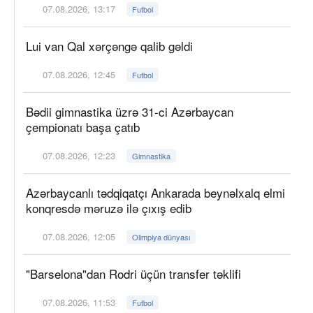
07.08.2026, 13:17
Futbol
Lui van Qal xərçəngə qalib gəldi
07.08.2026, 12:45
Futbol
Bədii gimnastika üzrə 31-ci Azərbaycan
çempionatı başa çatıb
07.08.2026, 12:23
Gimnastika
Azərbaycanlı tədqiqatçı Ankarada beynəlxalq elmi
konqresdə məruzə ilə çıxış edib
07.08.2026, 12:05
Olimpiya dünyası
"Barselona"dan Rodri üçün transfer təklifi
07.08.2026, 11:53
Futbol