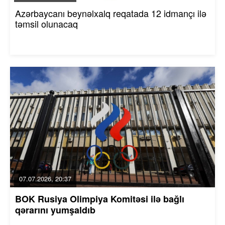
Azərbaycanı beynəlxalq reqatada 12 idmançı ilə
təmsil olunacaq
07.07.2026, 20:37
BOK Rusiya Olimpiya Komitəsi ilə bağlı
qərarını yumşaldıb