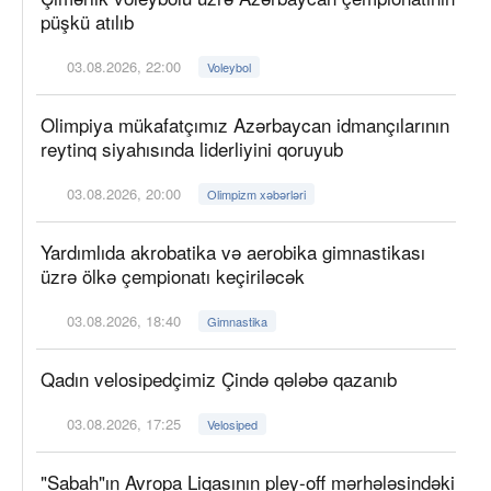
püşkü atılıb
03.08.2026, 22:00
Voleybol
Olimpiya mükafatçımız Azərbaycan idmançılarının
reytinq siyahısında liderliyini qoruyub
03.08.2026, 20:00
Olimpizm xəbərləri
Yardımlıda akrobatika və aerobika gimnastikası
üzrə ölkə çempionatı keçiriləcək
03.08.2026, 18:40
Gimnastika
Qadın velosipedçimiz Çində qələbə qazanıb
03.08.2026, 17:25
Velosiped
"Sabah"ın Avropa Liqasının pley-off mərhələsindəki