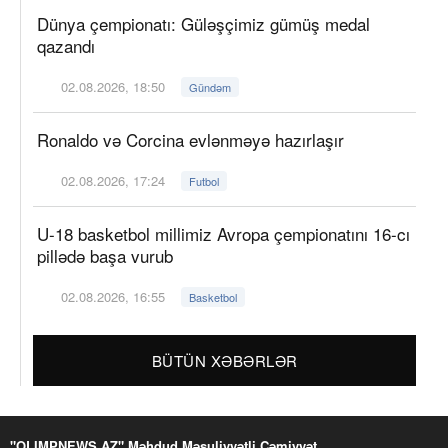
Dünya çempionatı: Güləşçimiz gümüş medal
qazandı
02.08.2026, 18:50
Gündəm
Ronaldo və Corcina evlənməyə hazırlaşır
02.08.2026, 17:24
Futbol
U-18 basketbol millimiz Avropa çempionatını 16-cı
pillədə başa vurub
02.08.2026, 16:55
Basketbol
BÜTÜN XƏBƏRLƏR
"OLIMPNEWS.AZ" Məhdud Məsuliyyətli Cəmiyyət