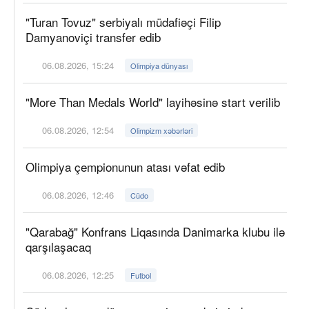
"Turan Tovuz" serbiyalı müdafiəçi Filip
Damyanoviçi transfer edib
06.08.2026, 15:24
Olimpiya dünyası
"More Than Medals World" layihəsinə start verilib
06.08.2026, 12:54
Olimpizm xəbərləri
Olimpiya çempionunun atası vəfat edib
06.08.2026, 12:46
Cüdo
"Qarabağ" Konfrans Liqasında Danimarka klubu ilə
qarşılaşacaq
06.08.2026, 12:25
Futbol