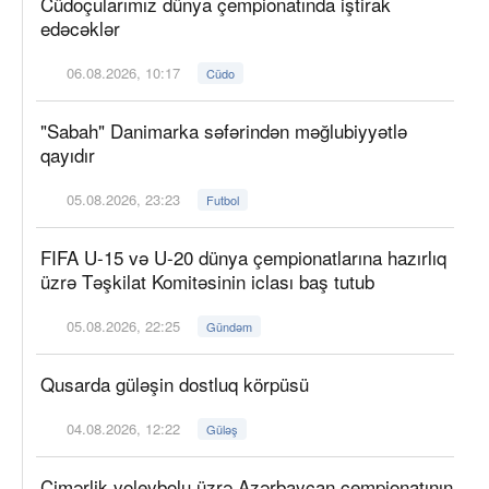
Cüdoçularımız dünya çempionatında iştirak
edəcəklər
06.08.2026, 10:17
Cüdo
"Sabah" Danimarka səfərindən məğlubiyyətlə
qayıdır
05.08.2026, 23:23
Futbol
FIFA U-15 və U-20 dünya çempionatlarına hazırlıq
üzrə Təşkilat Komitəsinin iclası baş tutub
05.08.2026, 22:25
Gündəm
Qusarda güləşin dostluq körpüsü
04.08.2026, 12:22
Güləş
Çimərlik voleybolu üzrə Azərbaycan çempionatının