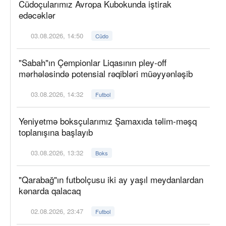
Cüdoçularımız Avropa Kubokunda iştirak
edəcəklər
03.08.2026, 14:50
Cüdo
"Sabah"ın Çempionlar Liqasının pley-off
mərhələsində potensial rəqibləri müəyyənləşib
03.08.2026, 14:32
Futbol
Yeniyetmə boksçularımız Şamaxıda təlim-məşq
toplanışına başlayıb
03.08.2026, 13:32
Boks
"Qarabağ"ın futbolçusu iki ay yaşıl meydanlardan
kənarda qalacaq
02.08.2026, 23:47
Futbol