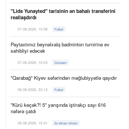
"Lids Yunayted" tarixinin ən bahalı transferini
reallaşdırdı
07.08.2026, 10:38
Futbol
Paytaxtımız beynəlxalq badminton turnirinə ev
sahibliyi edəcək
07.08.2026, 10:23
Gündəm
"Qarabağ" Kiyev səfərindən məğlubiyyətlə qayıdır
06.08.2026, 23:12
Futbol
"Kürü keçək?! 5" yarışında iştirakçı sayı 616
nəfərə çatdı
06.08.2026, 15:41
Su idman növləri