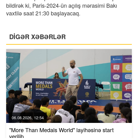
bildirək ki, Paris-2024-ün açılış mərasimi Bakı
vaxtilə saat 21:30 başlayacaq.
DİGƏR XƏBƏRLƏR
06.08.2026, 12:54
"More Than Medals World" layihəsinə start
verilib