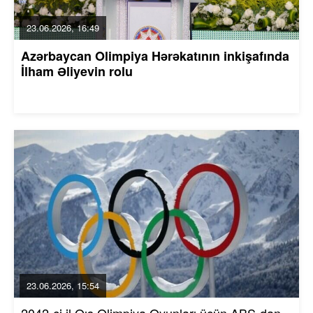
23.06.2026, 16:49
Azərbaycan Olimpiya Hərəkatının inkişafında
İlham Əliyevin rolu
23.06.2026, 15:54
2042-ci il Qış Olimpiya Oyunları üçün ABŞ-dan