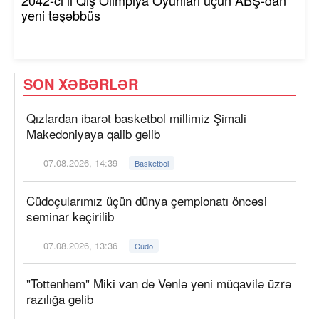
yeni təşəbbüs
SON XƏBƏRLƏR
Qızlardan ibarət basketbol millimiz Şimali
Makedoniyaya qalib gəlib
07.08.2026, 14:39
Basketbol
Cüdoçularımız üçün dünya çempionatı öncəsi
seminar keçirilib
07.08.2026, 13:36
Cüdo
"Tottenhem" Miki van de Venlə yeni müqavilə üzrə
razılığa gəlib