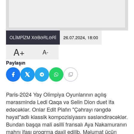
OLIMPIZM XƏBƏRLƏRI
26.07.2024, 18:00
A+
A-
Paylaşın
Paris-2024 Yay Olimpiya Oyunlarının açılış
mərasmində Ledi Qaqa və Selin Dion duet ifa
edəcəklər. Onlar Edit Piafın "Çəhrayı rəngdə
həyat"adlı klassik kompozisiyasını səsləndirəcəklər.
Bundan başqa mali əsilli fransalı Aya Nakamuranın
mahnı ifası proqrma daxil edilib. Məlumat üçün