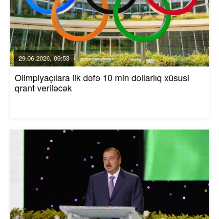
29.06.2026, 09:53
Olimpiyaçılara ilk dəfə 10 min dollarlıq xüsusi
qrant veriləcək