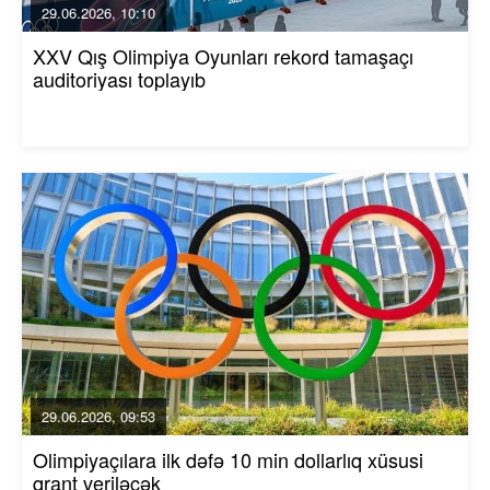
29.06.2026, 10:10
XXV Qış Olimpiya Oyunları rekord tamaşaçı
auditoriyası toplayıb
29.06.2026, 09:53
Olimpiyaçılara ilk dəfə 10 min dollarlıq xüsusi
qrant veriləcək