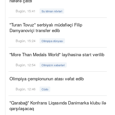
nəfərə çatdı
Bugün, 15:41
Su idman növləri
"Turan Tovuz" serbiyalı müdafiəçi Filip
Damyanoviçi transfer edib
Bugün, 15:24
Olimpiya dünyası
"More Than Medals World" layihəsinə start verilib
Bugün, 12:54
Olimpizm xəbərləri
Olimpiya çempionunun atası vəfat edib
Bugün, 12:46
Cüdo
"Qarabağ" Konfrans Liqasında Danimarka klubu ilə
qarşılaşacaq