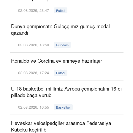
02.08.2026, 23:47
Futbol
Dünya çempionatı: Güləşçimiz gümüş medal
qazandı
02.08.2026, 18:50
Gündəm
Ronaldo və Corcina evlənməyə hazırlaşır
02.08.2026, 17:24
Futbol
U-18 basketbol millimiz Avropa çempionatını 16-cı
pillədə başa vurub
02.08.2026, 16:55
Basketbol
Həvəskar velosipedçilər arasında Federasiya
Kuboku keçirilib