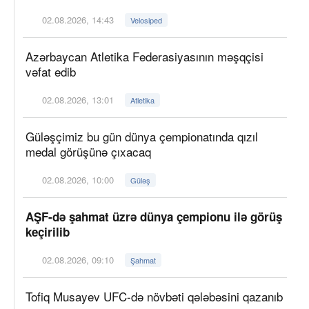
02.08.2026, 14:43
Velosiped
Azərbaycan Atletika Federasiyasının məşqçisi
vəfat edib
02.08.2026, 13:01
Atletika
Güləşçimiz bu gün dünya çempionatında qızıl
medal görüşünə çıxacaq
02.08.2026, 10:00
Güləş
AŞF-də şahmat üzrə dünya çempionu ilə görüş
keçirilib
02.08.2026, 09:10
Şahmat
Tofiq Musayev UFC-də növbəti qələbəsini qazanıb