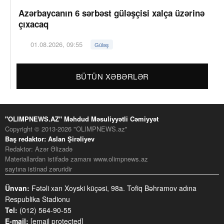
Azərbaycanın 6 sərbəst güləşçisi xalça üzərinə
çıxacaq
01.08.2026, 09:55
Güləş
BÜTÜN XƏBƏRLƏR
"OLIMPNEWS.AZ" Məhdud Məsuliyyətli Cəmiyyət
Copyright © 2013-2026 "OLIMPNEWS.az"
Baş redaktor: Aslan Şirəliyev
Redaktor: Azər Əlizadə
Materiallardan istifadə zamanı www.olimpnews.az
saytına istinad zəruridir
Ünvan:
Fətəli xan Xoyski küçəsi, 98a. Tofiq Bəhramov adına
Respublika Stadionu
Tel:
(012) 564-90-55
E-mail:
[email protected]