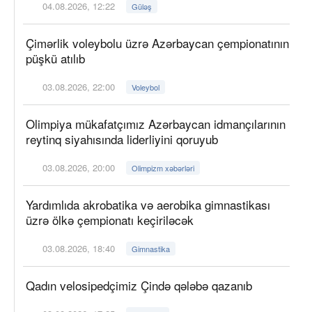
04.08.2026, 12:22
Güləş
Çimərlik voleybolu üzrə Azərbaycan çempionatının
püşkü atılıb
03.08.2026, 22:00
Voleybol
Olimpiya mükafatçımız Azərbaycan idmançılarının
reytinq siyahısında liderliyini qoruyub
03.08.2026, 20:00
Olimpizm xəbərləri
Yardımlıda akrobatika və aerobika gimnastikası
üzrə ölkə çempionatı keçiriləcək
03.08.2026, 18:40
Gimnastika
Qadın velosipedçimiz Çində qələbə qazanıb