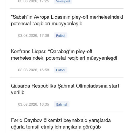
03.08.2026, 17:25
Velosiped
"Sabah"ın Avropa Liqasının pley-off mərhələsindəki
potensial rəqibləri müəyyənləşib
03.08.2026, 17:06
Futbol
Konfrans Liqası: "Qarabağ"ın pley-off
mərhələsindəki potensial rəqibləri müəyyənləşdi
03.08.2026, 16:58
Futbol
Qusarda Respublika Şahmat Olimpiadasına start
verilib
03.08.2026, 16:35
Şahmat
Fərid Qayıbov ölkəmizi beynəlxalq yarışlarda
uğurla təmsil etmiş idmançılarla görüşüb