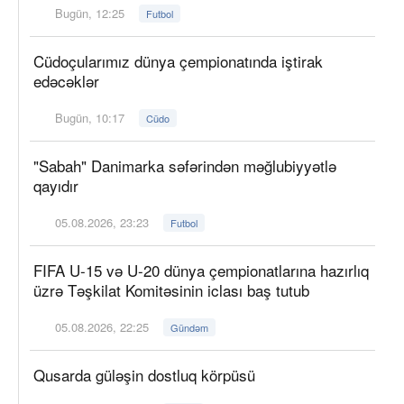
Bugün, 12:25
Futbol
Cüdoçularımız dünya çempionatında iştirak
edəcəklər
Bugün, 10:17
Cüdo
"Sabah" Danimarka səfərindən məğlubiyyətlə
qayıdır
05.08.2026, 23:23
Futbol
FIFA U-15 və U-20 dünya çempionatlarına hazırlıq
üzrə Təşkilat Komitəsinin iclası baş tutub
05.08.2026, 22:25
Gündəm
Qusarda güləşin dostluq körpüsü