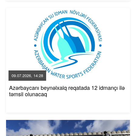
09.07.2026, 14:28
Azərbaycanı beynəlxalq reqatada 12 idmançı ilə
təmsil olunacaq