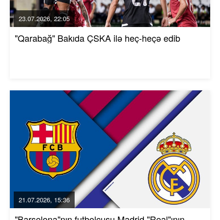
23.07.2026, 22:05
"Qarabağ" Bakıda ÇSKA ilə heç-heçə edib
21.07.2026, 15:36
"Barselona"nın futbolçusu Madrid "Real"ının