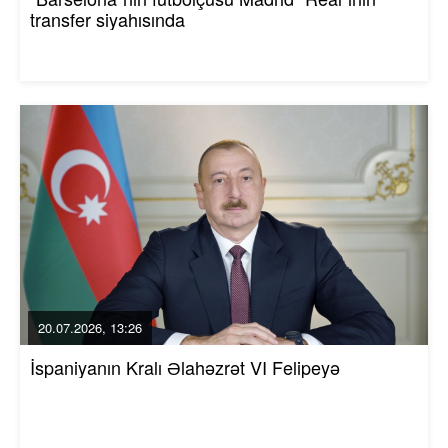
transfer siyahısında
20.07.2026, 13:26
İspaniyanın Kralı Əlahəzrət VI Felipeyə