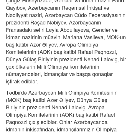
Qayıbov, Azərbaycanın Rəqəmsal İnkişaf və
Nəqliyyat naziri, Azərbaycan Cüdo Federasiyasının
prezidenti Rəşad Nəbiyev, Azərbaycanın
Fransadakı səfiri Leyla Abdullayeva, Gənclər və
İdman nazirinin müavini Mariana Vasileva, MOK-un
baş katibi Azər Əliyev, Avropa Olimpiya
Komitələrinin (AOK) baş katibi Rafael Paqnozzi,
Dünya Güləş Birliyinin prezidenti Nenad Laloviç, bir
çox ölkələrin Milli Olimpiya komitələrinin
nümayəndələri, idmançılar və başqa qonaqlar
iştirak ediblər.
Tədbirdə Azərbaycan Milli Olimpiya Komitəsinin
(MOK) baş katibi Azər Əliyev, Dünya Güləş
Birliyinin prezidenti Nenad Laloviç, Avropa
Olimpiya Komitələrinin (AOK) baş katibi Rafael
Paqnozzi çıxış ediblər. Onlar Azərbaycanda
idmanın inkişafından, idmançılarımızın Olimpiya