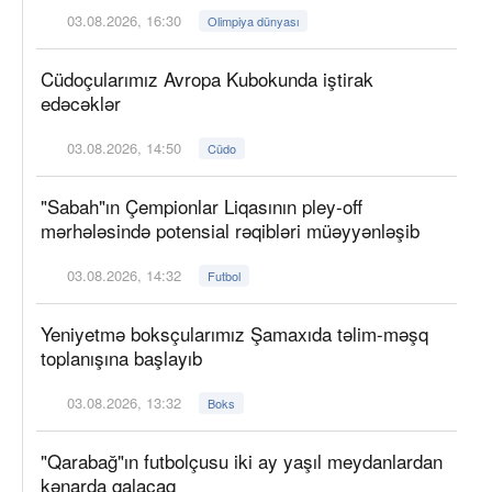
03.08.2026, 16:30
Olimpiya dünyası
Cüdoçularımız Avropa Kubokunda iştirak
edəcəklər
03.08.2026, 14:50
Cüdo
"Sabah"ın Çempionlar Liqasının pley-off
mərhələsində potensial rəqibləri müəyyənləşib
03.08.2026, 14:32
Futbol
Yeniyetmə boksçularımız Şamaxıda təlim-məşq
toplanışına başlayıb
03.08.2026, 13:32
Boks
"Qarabağ"ın futbolçusu iki ay yaşıl meydanlardan
kənarda qalacaq