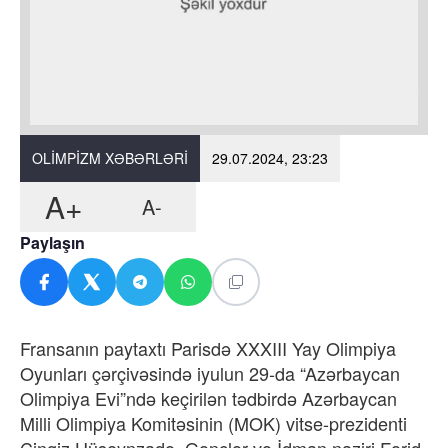
OLIMPIZM XƏBƏRLƏRI
29.07.2024, 23:23
A+
A-
Paylaşın
Fransanın paytaxtı Parisdə XXXIII Yay Olimpiya
Oyunları çərçivəsində iyulun 29-da “Azərbaycan
Olimpiya Evi”ndə keçirilən tədbirdə Azərbaycan
Milli Olimpiya Komitəsinin (MOK) vitse-prezidenti
Çingiz Hüseynzadə, Gənclər və İdman naziri Fərid