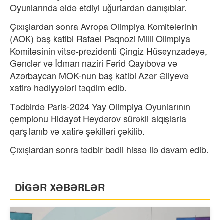
Oyunlarında əldə etdiyi uğurlardan danışıblar.
Çıxışlardan sonra Avropa Olimpiya Komitələrinin
(AOK) baş katibi Rafael Paqnozi Milli Olimpiya
Komitəsinin vitse-prezidenti Çingiz Hüseynzadəyə,
Gənclər və İdman naziri Fərid Qayıbova və
Azərbaycan MOK-nun baş katibi Azər Əliyevə
xatirə hədiyyələri təqdim edib.
Tədbirdə Paris-2024 Yay Olimpiya Oyunlarının
çempionu Hidayət Heydərov sürəkli alqışlarla
qarşılanıb və xatirə şəkilləri çəkilib.
Çıxışlardan sonra tədbir bədii hissə ilə davam edib.
DİGƏR XƏBƏRLƏR