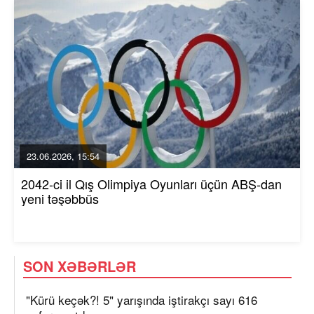
23.06.2026, 15:54
2042-ci il Qış Olimpiya Oyunları üçün ABŞ-dan
yeni təşəbbüs
SON XƏBƏRLƏR
"Kürü keçək?! 5" yarışında iştirakçı sayı 616