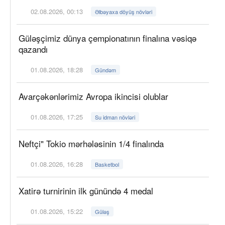
02.08.2026, 00:13
Əlbəyaxa döyüş növləri
Güləşçimiz dünya çempionatının finalına vəsiqə
qazandı
01.08.2026, 18:28
Gündəm
Avarçəkənlərimiz Avropa ikincisi olublar
01.08.2026, 17:25
Su idman növləri
Neftçi" Tokio mərhələsinin 1/4 finalında
01.08.2026, 16:28
Basketbol
Xatirə turnirinin ilk günündə 4 medal
01.08.2026, 15:22
Güləş