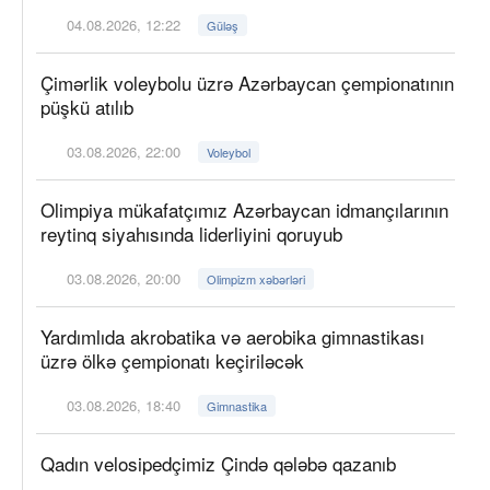
04.08.2026, 12:22
Güləş
Çimərlik voleybolu üzrə Azərbaycan çempionatının
püşkü atılıb
03.08.2026, 22:00
Voleybol
Olimpiya mükafatçımız Azərbaycan idmançılarının
reytinq siyahısında liderliyini qoruyub
03.08.2026, 20:00
Olimpizm xəbərləri
Yardımlıda akrobatika və aerobika gimnastikası
üzrə ölkə çempionatı keçiriləcək
03.08.2026, 18:40
Gimnastika
Qadın velosipedçimiz Çində qələbə qazanıb