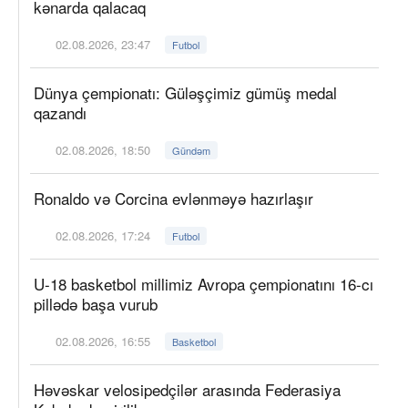
kənarda qalacaq
02.08.2026, 23:47
Futbol
Dünya çempionatı: Güləşçimiz gümüş medal
qazandı
02.08.2026, 18:50
Gündəm
Ronaldo və Corcina evlənməyə hazırlaşır
02.08.2026, 17:24
Futbol
U-18 basketbol millimiz Avropa çempionatını 16-cı
pillədə başa vurub
02.08.2026, 16:55
Basketbol
Həvəskar velosipedçilər arasında Federasiya