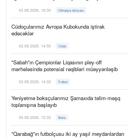
03.08.2026, 16:30
Olimpiya dünyası
Cüdoçularımız Avropa Kubokunda iştirak
edəcəklər
03.08.2026, 14:50
Cüdo
"Sabah"ın Çempionlar Liqasının pley-off
mərhələsində potensial rəqibləri müəyyənləşib
03.08.2026, 14:32
Futbol
Yeniyetmə boksçularımız Şamaxıda təlim-məşq
toplanışına başlayıb
03.08.2026, 13:32
Boks
"Qarabağ"ın futbolçusu iki ay yaşıl meydanlardan