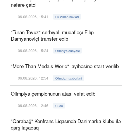
nəfərə çatdı
06.08.2026, 15:41
Su idman növləri
"Turan Tovuz" serbiyalı müdafiəçi Filip
Damyanoviçi transfer edib
06.08.2026, 15:24
Olimpiya dünyası
"More Than Medals World" layihəsinə start verilib
06.08.2026, 12:54
Olimpizm xəbərləri
Olimpiya çempionunun atası vəfat edib
06.08.2026, 12:46
Cüdo
"Qarabağ" Konfrans Liqasında Danimarka klubu ilə
qarşılaşacaq