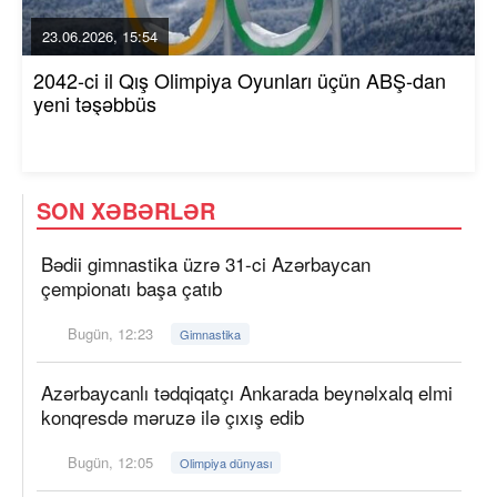
23.06.2026, 15:54
2042-ci il Qış Olimpiya Oyunları üçün ABŞ-dan
yeni təşəbbüs
SON XƏBƏRLƏR
Bədii gimnastika üzrə 31-ci Azərbaycan
çempionatı başa çatıb
Bugün, 12:23
Gimnastika
Azərbaycanlı tədqiqatçı Ankarada beynəlxalq elmi
konqresdə məruzə ilə çıxış edib
Bugün, 12:05
Olimpiya dünyası