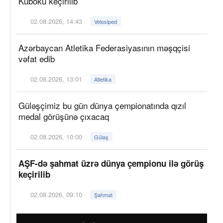
Kuboku keçirilib
02.08.2026, 14:43
Velosiped
Azərbaycan Atletika Federasiyasının məşqçisi
vəfat edib
02.08.2026, 13:01
Atletika
Güləşçimiz bu gün dünya çempionatında qızıl
medal görüşünə çıxacaq
02.08.2026, 10:00
Güləş
AŞF-də şahmat üzrə dünya çempionu ilə görüş
keçirilib
02.08.2026, 09:10
Şahmat