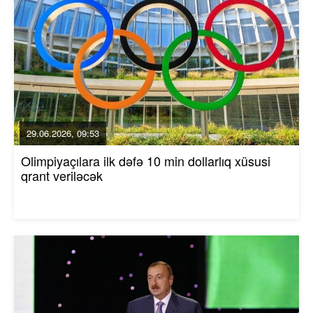
29.06.2026, 09:53
Olimpiyaçılara ilk dəfə 10 min dollarlıq xüsusi
qrant veriləcək