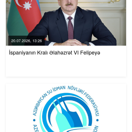
20.07.2026, 13:26
İspaniyanın Kralı Əlahəzrət VI Felipeyə