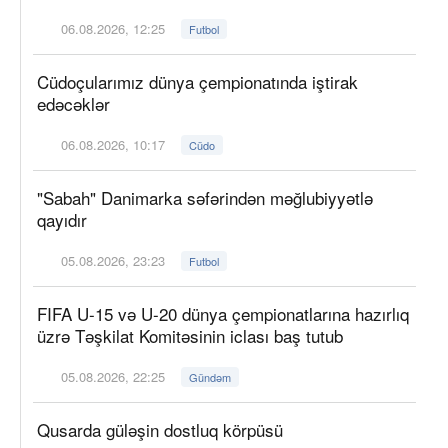
06.08.2026, 12:25
Futbol
Cüdoçularımız dünya çempionatında iştirak
edəcəklər
06.08.2026, 10:17
Cüdo
"Sabah" Danimarka səfərindən məğlubiyyətlə
qayıdır
05.08.2026, 23:23
Futbol
FIFA U-15 və U-20 dünya çempionatlarına hazırlıq
üzrə Təşkilat Komitəsinin iclası baş tutub
05.08.2026, 22:25
Gündəm
Qusarda güləşin dostluq körpüsü