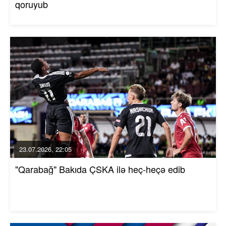
qoruyub
23.07.2026, 22:05
"Qarabağ" Bakıda ÇSKA ilə heç-heçə edib