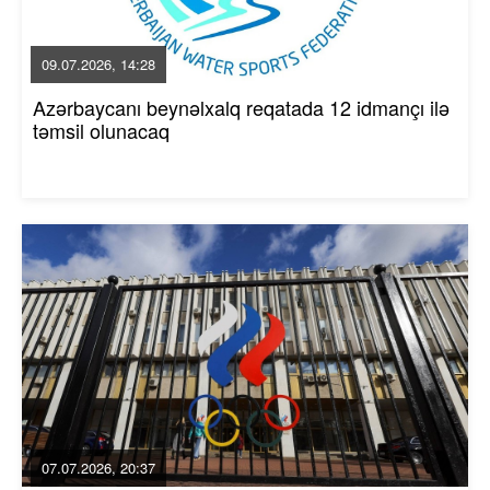
09.07.2026, 14:28
Azərbaycanı beynəlxalq reqatada 12 idmançı ilə
təmsil olunacaq
07.07.2026, 20:37