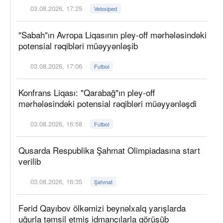
03.08.2026, 17:25
Velosiped
"Sabah"ın Avropa Liqasının pley-off mərhələsindəki
potensial rəqibləri müəyyənləşib
03.08.2026, 17:06
Futbol
Konfrans Liqası: "Qarabağ"ın pley-off
mərhələsindəki potensial rəqibləri müəyyənləşdi
03.08.2026, 16:58
Futbol
Qusarda Respublika Şahmat Olimpiadasına start
verilib
03.08.2026, 16:35
Şahmat
Fərid Qayıbov ölkəmizi beynəlxalq yarışlarda
uğurla təmsil etmiş idmançılarla görüşüb