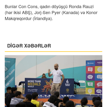
Bunlar Con Cons, qadın döyüşçü Ronda Rauzi
(hər ikisi ABŞ), Jorj-Sen Pyer (Kanada) və Konor
Makqreqordur (İrlandiya).
DİGƏR XƏBƏRLƏR