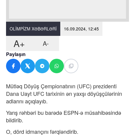
OLIMPIZM XƏBƏRLƏRI
16.09.2024, 12:45
A+
A-
Paylaşın
Mütləq Döyüş Çempionatının (UFC) prezidenti
Dana Uayt UFC tarixinin ən yaxşı döyüşçülərinin
adlarını açıqlayıb.
Yarış rəhbəri bu barədə ESPN-ə müsahibəsində
bildirib.
O, dörd idmançını fərqləndirib.