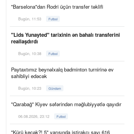
"Barselona"dan Rodri üçün transfer təklifi
Bugün, 11:53
Futbol
"Lids Yunayted" tarixinin ən bahalı transferini
reallaşdırdı
Bugün, 10:38
Futbol
Paytaxtımız beynəlxalq badminton turnirinə ev
sahibliyi edəcək
Bugün, 10:23
Gündəm
"Qarabağ" Kiyev səfərindən məğlubiyyətlə qayıdır
06.08.2026, 23:12
Futbol
"Kürü keçək?! 5" yarışında iştirakçı sayı 616