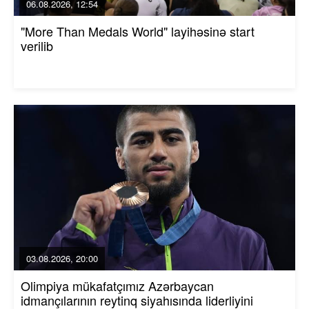
06.08.2026, 12:54
"More Than Medals World" layihəsinə start
verilib
03.08.2026, 20:00
Olimpiya mükafatçımız Azərbaycan
idmançılarının reytinq siyahısında liderliyini