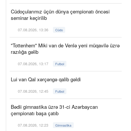
Cüdoçularımız üçün dünya çempionatı öncəsi
seminar keçirilib
07.08.2026, 13:36
Cüdo
"Tottenhem" Miki van de Venlə yeni müqavilə üzrə
razılığa gəlib
07.08.2026, 13:17
Futbol
Lui van Qal xərçəngə qalib gəldi
07.08.2026, 12:45
Futbol
Bədii gimnastika üzrə 31-ci Azərbaycan
çempionatı başa çatıb
07.08.2026, 12:23
Gimnastika