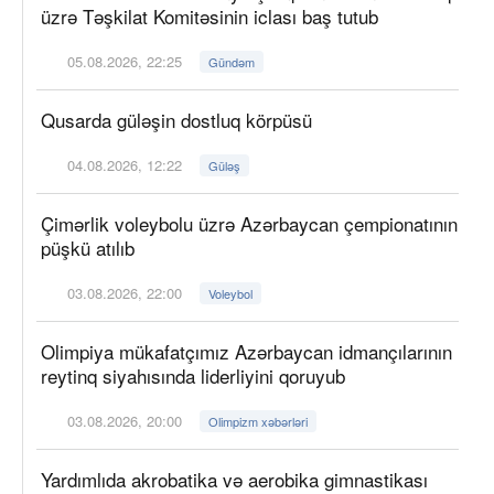
üzrə Təşkilat Komitəsinin iclası baş tutub
05.08.2026, 22:25
Gündəm
Qusarda güləşin dostluq körpüsü
04.08.2026, 12:22
Güləş
Çimərlik voleybolu üzrə Azərbaycan çempionatının
püşkü atılıb
03.08.2026, 22:00
Voleybol
Olimpiya mükafatçımız Azərbaycan idmançılarının
reytinq siyahısında liderliyini qoruyub
03.08.2026, 20:00
Olimpizm xəbərləri
Yardımlıda akrobatika və aerobika gimnastikası