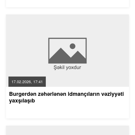
17.02.2026, 17:41
Burgerdən zəhərlənən idmançıların vəziyyəti
yaxşılaşıb