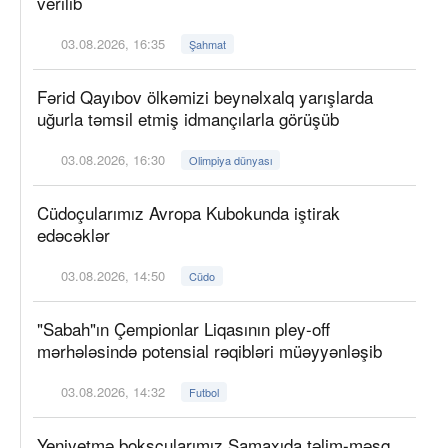
verilib
03.08.2026, 16:35
Şahmat
Fərid Qayıbov ölkəmizi beynəlxalq yarışlarda
uğurla təmsil etmiş idmançılarla görüşüb
03.08.2026, 16:30
Olimpiya dünyası
Cüdoçularımız Avropa Kubokunda iştirak
edəcəklər
03.08.2026, 14:50
Cüdo
"Sabah"ın Çempionlar Liqasının pley-off
mərhələsində potensial rəqibləri müəyyənləşib
03.08.2026, 14:32
Futbol
Yeniyetmə boksçularımız Şamaxıda təlim-məşq