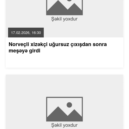
17.02.2026, 16:30
Norveçli xizəkçi uğursuz çıxışdan sonra
meşəyə girdi