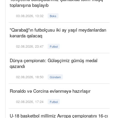
toplanışına başlayıb
03.08.2026, 13:32
Boks
"Qarabağ"ın futbolçusu iki ay yaşıl meydanlardan
kənarda qalacaq
02.08.2026, 23:47
Futbol
Dünya çempionatı: Güləşçimiz gümüş medal
qazandı
02.08.2026, 18:50
Gündəm
Ronaldo və Corcina evlənməyə hazırlaşır
02.08.2026, 17:24
Futbol
U-18 basketbol millimiz Avropa çempionatını 16-cı