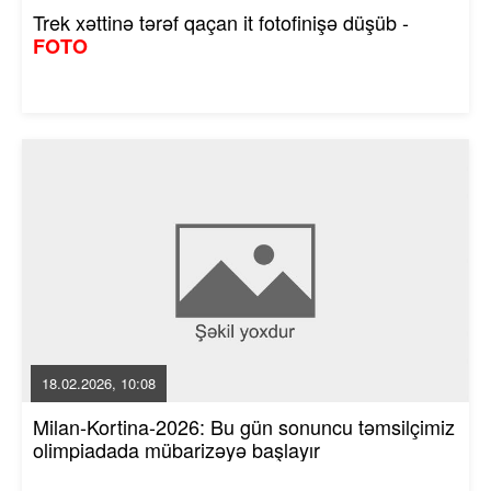
Trek xəttinə tərəf qaçan it fotofinişə düşüb -
FOTO
18.02.2026, 10:08
Milan-Kortina-2026: Bu gün sonuncu təmsilçimiz
olimpiadada mübarizəyə başlayır