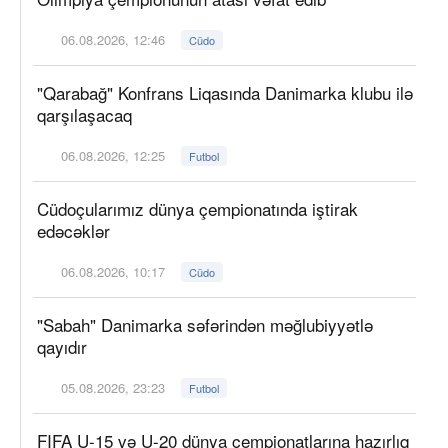
06.08.2026, 12:46
Cüdo
"Qarabağ" Konfrans Liqasında Danimarka klubu ilə
qarşılaşacaq
06.08.2026, 12:25
Futbol
Cüdoçularımız dünya çempionatında iştirak
edəcəklər
06.08.2026, 10:17
Cüdo
"Sabah" Danimarka səfərindən məğlubiyyətlə
qayıdır
05.08.2026, 23:23
Futbol
FIFA U-15 və U-20 dünya çempionatlarına hazırlıq