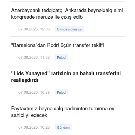
Azərbaycanlı tədqiqatçı Ankarada beynəlxalq elmi
konqresdə məruzə ilə çıxış edib
07.08.2026, 12:05
Olimpiya dünyası
"Barselona"dan Rodri üçün transfer təklifi
07.08.2026, 11:53
Futbol
"Lids Yunayted" tarixinin ən bahalı transferini
reallaşdırdı
07.08.2026, 10:38
Futbol
Paytaxtımız beynəlxalq badminton turnirinə ev
sahibliyi edəcək
07.08.2026, 10:23
Gündəm