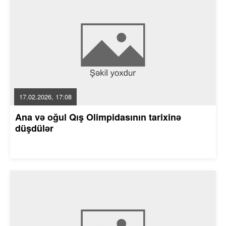
17.02.2026, 17:08
Ana və oğul Qış Olimpidasının tarixinə
düşdülər