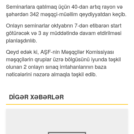
Seminarlara qatılmaq üçün 40-dan artıq rayon və
şəhərdən 342 məşqçi-müəllim qeydiyyatdan keçib.
Onlayn seminarlar oktyabrın 7-dən etibarən start
götürəcək və 3 ay müddətində davam etdirilməsi
planlaşdırılıb.
Qeyd edək ki, AŞF-nin Məşqçilər Komissiyası
məşqçilərin qruplar üzrə bölgüsünü iyunda təşkil
olunan 2 onlayn sınaq imtahanlarının baza
nəticələrini nəzərə almaqla təşkil edib.
DİGƏR XƏBƏRLƏR