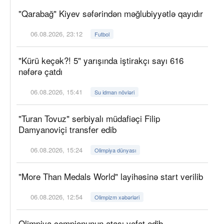
"Qarabağ" Kiyev səfərindən məğlubiyyətlə qayıdır
06.08.2026, 23:12
Futbol
"Kürü keçək?! 5" yarışında iştirakçı sayı 616
nəfərə çatdı
06.08.2026, 15:41
Su idman növləri
"Turan Tovuz" serbiyalı müdafiəçi Filip
Damyanoviçi transfer edib
06.08.2026, 15:24
Olimpiya dünyası
"More Than Medals World" layihəsinə start verilib
06.08.2026, 12:54
Olimpizm xəbərləri
Olimpiya çempionunun atası vəfat edib