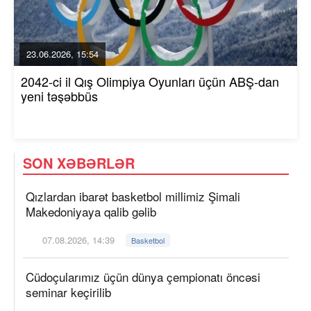
23.06.2026, 15:54
2042-ci il Qış Olimpiya Oyunları üçün ABŞ-dan
yeni təşəbbüs
SON XƏBƏRLƏR
Qızlardan ibarət basketbol millimiz Şimali
Makedoniyaya qalib gəlib
07.08.2026, 14:39
Basketbol
Cüdoçularımız üçün dünya çempionatı öncəsi
seminar keçirilib