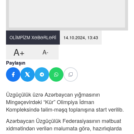
OLIMPIZM XƏBƏRLƏRI
14.10.2024, 13:43
A+
A-
Paylaşın
Üzgüçülük üzrə Azərbaycan yığmasının
Mingəçevirdəki “Kür” Olimpiya İdman
Kompleksində təlim-məşq toplanışına start verilib.
Azərbaycan Üzgüçülük Federasiyasının mətbuat
xidmətindən verilən məlumata görə, hazırlıqlarda