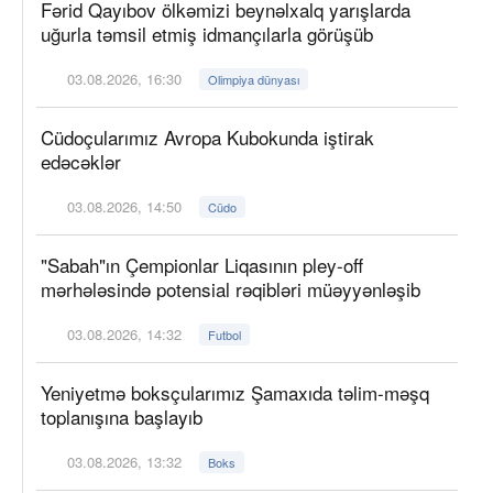
Fərid Qayıbov ölkəmizi beynəlxalq yarışlarda
uğurla təmsil etmiş idmançılarla görüşüb
03.08.2026, 16:30
Olimpiya dünyası
Cüdoçularımız Avropa Kubokunda iştirak
edəcəklər
03.08.2026, 14:50
Cüdo
"Sabah"ın Çempionlar Liqasının pley-off
mərhələsində potensial rəqibləri müəyyənləşib
03.08.2026, 14:32
Futbol
Yeniyetmə boksçularımız Şamaxıda təlim-məşq
toplanışına başlayıb
03.08.2026, 13:32
Boks