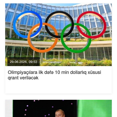
29.06.2026, 09:53
Olimpiyaçılara ilk dəfə 10 min dollarlıq xüsusi
qrant veriləcək