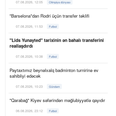
07.08.2026, 12:05
Olimpiya dünyası
"Barselona"dan Rodri üçün transfer təklifi
07.08.2026, 11:53
Futbol
"Lids Yunayted" tarixinin ən bahalı transferini
reallaşdırdı
07.08.2026, 10:38
Futbol
Paytaxtımız beynəlxalq badminton turnirinə ev
sahibliyi edəcək
07.08.2026, 10:23
Gündəm
"Qarabağ" Kiyev səfərindən məğlubiyyətlə qayıdır
06.08.2026, 23:12
Futbol