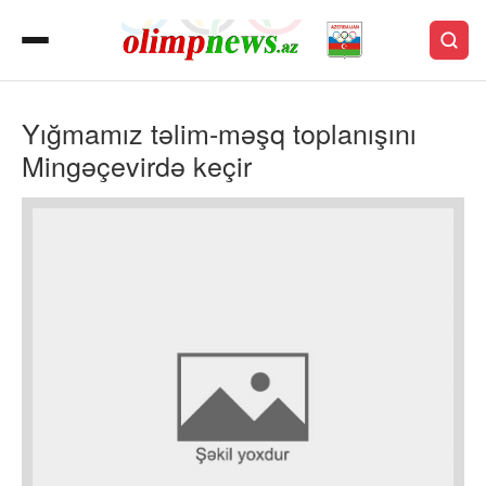
Yığmamız təlim-məşq toplanışını
Mingəçevirdə keçir