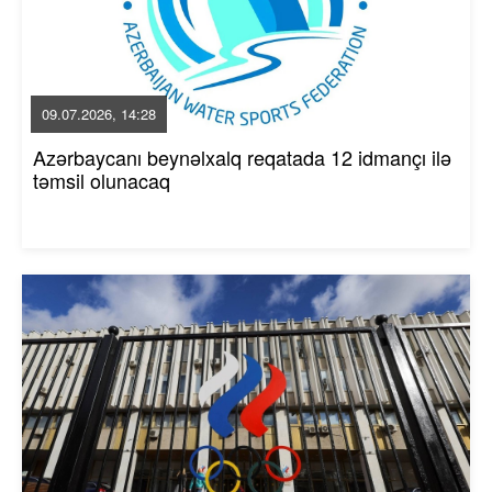
09.07.2026, 14:28
Azərbaycanı beynəlxalq reqatada 12 idmançı ilə
təmsil olunacaq