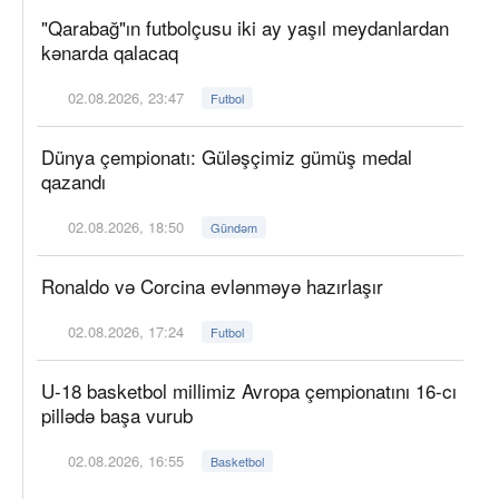
"Qarabağ"ın futbolçusu iki ay yaşıl meydanlardan
kənarda qalacaq
02.08.2026, 23:47
Futbol
Dünya çempionatı: Güləşçimiz gümüş medal
qazandı
02.08.2026, 18:50
Gündəm
Ronaldo və Corcina evlənməyə hazırlaşır
02.08.2026, 17:24
Futbol
U-18 basketbol millimiz Avropa çempionatını 16-cı
pillədə başa vurub
02.08.2026, 16:55
Basketbol