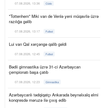
07.08.2026, 13:36
Cüdo
"Tottenhem" Miki van de Venlə yeni müqavilə üzrə
razılığa gəlib
07.08.2026, 13:17
Futbol
Lui van Qal xərçəngə qalib gəldi
07.08.2026, 12:45
Futbol
Bədii gimnastika üzrə 31-ci Azərbaycan
çempionatı başa çatıb
07.08.2026, 12:23
Gimnastika
Azərbaycanlı tədqiqatçı Ankarada beynəlxalq elmi
konqresdə məruzə ilə çıxış edib