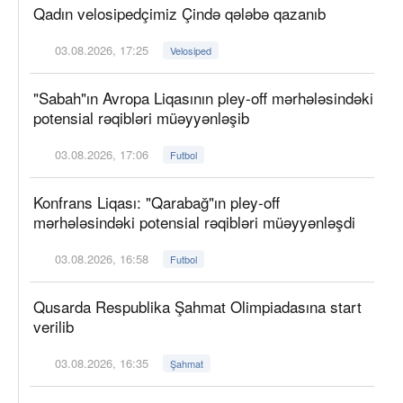
Qadın velosipedçimiz Çində qələbə qazanıb
03.08.2026, 17:25
Velosiped
"Sabah"ın Avropa Liqasının pley-off mərhələsindəki
potensial rəqibləri müəyyənləşib
03.08.2026, 17:06
Futbol
Konfrans Liqası: "Qarabağ"ın pley-off
mərhələsindəki potensial rəqibləri müəyyənləşdi
03.08.2026, 16:58
Futbol
Qusarda Respublika Şahmat Olimpiadasına start
verilib
03.08.2026, 16:35
Şahmat