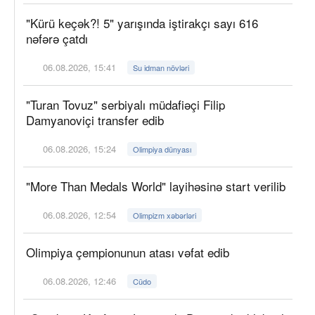
"Kürü keçək?! 5" yarışında iştirakçı sayı 616
nəfərə çatdı
06.08.2026, 15:41
Su idman növləri
"Turan Tovuz" serbiyalı müdafiəçi Filip
Damyanoviçi transfer edib
06.08.2026, 15:24
Olimpiya dünyası
"More Than Medals World" layihəsinə start verilib
06.08.2026, 12:54
Olimpizm xəbərləri
Olimpiya çempionunun atası vəfat edib
06.08.2026, 12:46
Cüdo