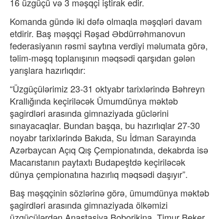
16 üzgüçü və 3 məşqçi iştirak edir.
Komanda gündə iki dəfə olmaqla məşqləri davam
etdirir. Baş məşqçi Rəşad Əbdürrəhmanovun
federasiyanın rəsmi saytına verdiyi məlumata görə,
təlim-məşq toplanışının məqsədi qarşıdan gələn
yarışlara hazırlıqdır:
“Üzgüçülərimiz 23-31 oktyabr tarixlərində Bəhreyn
Krallığında keçiriləcək Ümumdünya məktəb
şagirdləri arasında gimnaziyada güclərini
sınayacaqlar. Bundan başqa, bu hazırlıqlar 27-30
noyabr tarixlərində Bakıda, Su İdman Sarayında
Azərbaycan Açıq Qış Çempionatında, dekabrda isə
Macarıstanın paytaxtı Budapeştdə keçiriləcək
dünya çempionatına hazırlıq məqsədi daşıyır”.
Baş məşqçinin sözlərinə görə, ümumdünya məktəb
şagirdləri arasında gimnaziyada ölkəmizi
üzgüçülərdən Anastasiya Boborikina, Timur Beker,