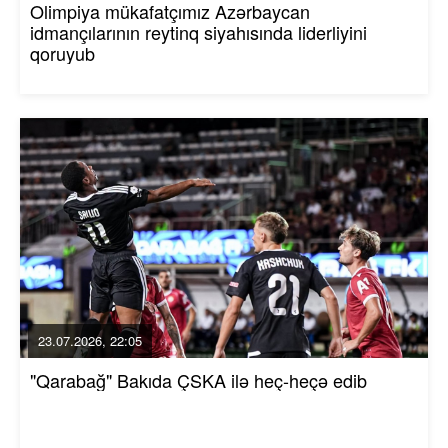
Olimpiya mükafatçımız Azərbaycan
idmançılarının reytinq siyahısında liderliyini
qoruyub
23.07.2026, 22:05
"Qarabağ" Bakıda ÇSKA ilə heç-heçə edib