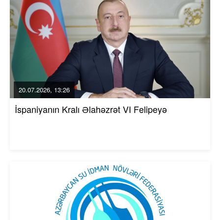
20.07.2026, 13:26
İspaniyanın Kralı Əlahəzrət VI Felipeyə