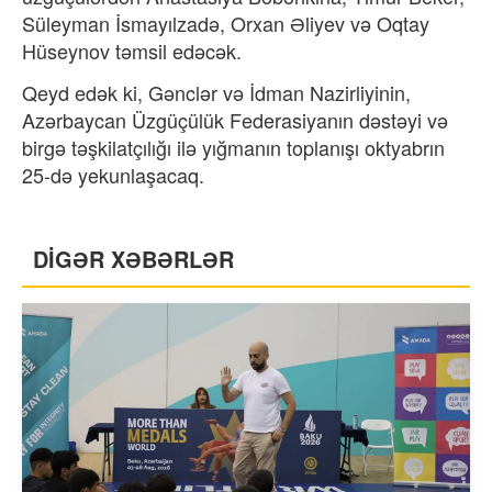
Süleyman İsmayılzadə, Orxan Əliyev və Oqtay
Hüseynov təmsil edəcək.
Qeyd edək ki, Gənclər və İdman Nazirliyinin,
Azərbaycan Üzgüçülük Federasiyanın dəstəyi və
birgə təşkilatçılığı ilə yığmanın toplanışı oktyabrın
25-də yekunlaşacaq.
DİGƏR XƏBƏRLƏR