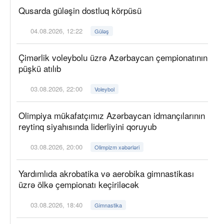
Qusarda güləşin dostluq körpüsü
04.08.2026, 12:22
Güləş
Çimərlik voleybolu üzrə Azərbaycan çempionatının
püşkü atılıb
03.08.2026, 22:00
Voleybol
Olimpiya mükafatçımız Azərbaycan idmançılarının
reytinq siyahısında liderliyini qoruyub
03.08.2026, 20:00
Olimpizm xəbərləri
Yardımlıda akrobatika və aerobika gimnastikası
üzrə ölkə çempionatı keçiriləcək
03.08.2026, 18:40
Gimnastika