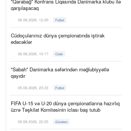
"Qarabağ" Konfrans Liqasında Danimarka klubu ilə
qarşılaşacaq
06.08.2026, 12:25
Futbol
Cüdoçularımız dünya çempionatında iştirak
edəcəklər
06.08.2026, 10:17
Cüdo
"Sabah" Danimarka səfərindən məğlubiyyətlə
qayıdır
05.08.2026, 23:23
Futbol
FIFA U-15 və U-20 dünya çempionatlarına hazırlıq
üzrə Təşkilat Komitəsinin iclası baş tutub
05.08.2026, 22:25
Gündəm