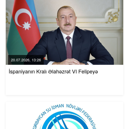
20.07.2026, 13:26
İspaniyanın Kralı Əlahəzrət VI Felipeyə