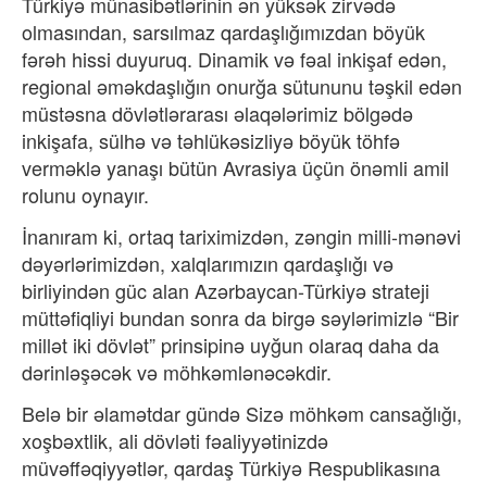
Türkiyə münasibətlərinin ən yüksək zirvədə
olmasından, sarsılmaz qardaşlığımızdan böyük
fərəh hissi duyuruq. Dinamik və fəal inkişaf edən,
regional əməkdaşlığın onurğa sütununu təşkil edən
müstəsna dövlətlərarası əlaqələrimiz bölgədə
inkişafa, sülhə və təhlükəsizliyə böyük töhfə
verməklə yanaşı bütün Avrasiya üçün önəmli amil
rolunu oynayır.
İnanıram ki, ortaq tariximizdən, zəngin milli-mənəvi
dəyərlərimizdən, xalqlarımızın qardaşlığı və
birliyindən güc alan Azərbaycan-Türkiyə strateji
müttəfiqliyi bundan sonra da birgə səylərimizlə “Bir
millət iki dövlət” prinsipinə uyğun olaraq daha da
dərinləşəcək və möhkəmlənəcəkdir.
Belə bir əlamətdar gündə Sizə möhkəm cansağlığı,
xoşbəxtlik, ali dövləti fəaliyyətinizdə
müvəffəqiyyətlər, qardaş Türkiyə Respublikasına