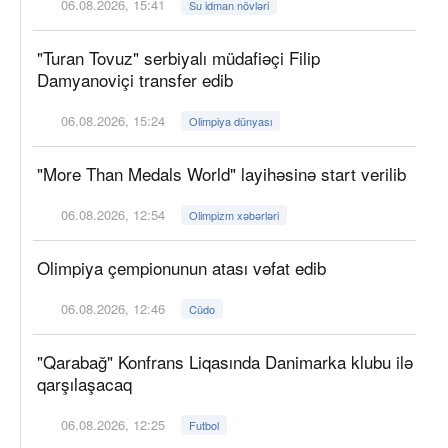
06.08.2026, 15:41
Su idman növləri
"Turan Tovuz" serbiyalı müdafiəçi Filip
Damyanoviçi transfer edib
06.08.2026, 15:24
Olimpiya dünyası
"More Than Medals World" layihəsinə start verilib
06.08.2026, 12:54
Olimpizm xəbərləri
Olimpiya çempionunun atası vəfat edib
06.08.2026, 12:46
Cüdo
"Qarabağ" Konfrans Liqasında Danimarka klubu ilə
qarşılaşacaq
06.08.2026, 12:25
Futbol