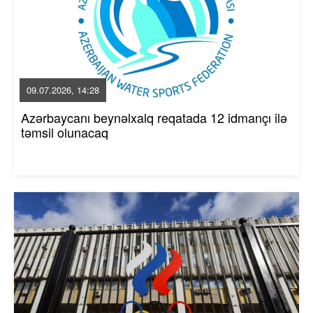
09.07.2026, 14:28
Azərbaycanı beynəlxalq reqatada 12 idmançı ilə
təmsil olunacaq