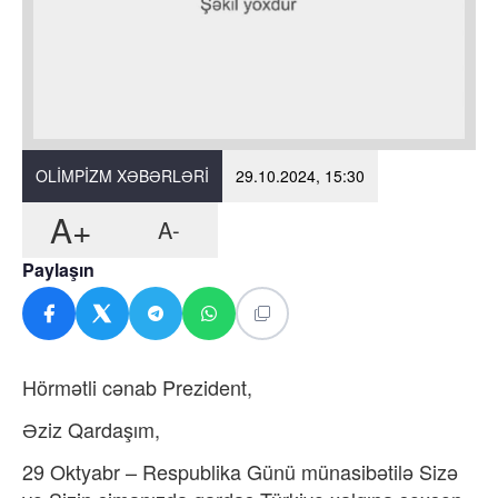
OLIMPIZM XƏBƏRLƏRI
29.10.2024, 15:30
A+
A-
Paylaşın
Hörmətli cənab Prezident,
Əziz Qardaşım,
29 Oktyabr – Respublika Günü münasibətilə Sizə