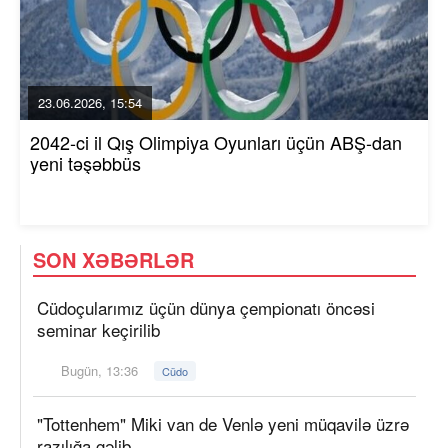
23.06.2026, 15:54
2042-ci il Qış Olimpiya Oyunları üçün ABŞ-dan
yeni təşəbbüs
SON XƏBƏRLƏR
Cüdoçularımız üçün dünya çempionatı öncəsi
seminar keçirilib
Bugün, 13:36
Cüdo
"Tottenhem" Miki van de Venlə yeni müqavilə üzrə
razılığa gəlib