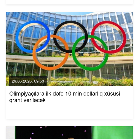
29.06.2026, 09:53
Olimpiyaçılara ilk dəfə 10 min dollarlıq xüsusi
qrant veriləcək