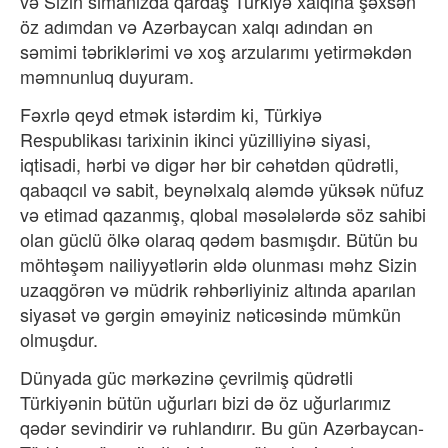
və Sizin simanızda qardaş Türkiyə xalqına şəxsən
öz adımdan və Azərbaycan xalqı adından ən
səmimi təbriklərimi və xoş arzularımı yetirməkdən
məmnunluq duyuram.
Fəxrlə qeyd etmək istərdim ki, Türkiyə
Respublikası tarixinin ikinci yüzilliyinə siyasi,
iqtisadi, hərbi və digər hər bir cəhətdən qüdrətli,
qabaqcıl və sabit, beynəlxalq aləmdə yüksək nüfuz
və etimad qazanmış, qlobal məsələlərdə söz sahibi
olan güclü ölkə olaraq qədəm basmışdır. Bütün bu
möhtəşəm nailiyyətlərin əldə olunması məhz Sizin
uzaqgörən və müdrik rəhbərliyiniz altında aparılan
siyasət və gərgin əməyiniz nəticəsində mümkün
olmuşdur.
Dünyada güc mərkəzinə çevrilmiş qüdrətli
Türkiyənin bütün uğurları bizi də öz uğurlarımız
qədər sevindirir və ruhlandırır. Bu gün Azərbaycan-