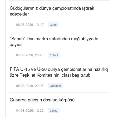
Cüdoçularımız dünya çempionatında iştirak
edəcəklər
06.08.2026, 10:17
Cüdo
"Sabah" Danimarka səfərindən məğlubiyyətlə
qayıdır
05.08.2026, 23:23
Futbol
FIFA U-15 və U-20 dünya çempionatlarına hazırlıq
üzrə Təşkilat Komitəsinin iclası baş tutub
05.08.2026, 22:25
Gündəm
Qusarda güləşin dostluq körpüsü
04.08.2026, 12:22
Güləş