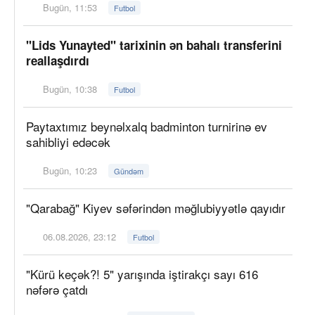
Bugün, 11:53
Futbol
"Lids Yunayted" tarixinin ən bahalı transferini
reallaşdırdı
Bugün, 10:38
Futbol
Paytaxtımız beynəlxalq badminton turnirinə ev
sahibliyi edəcək
Bugün, 10:23
Gündəm
"Qarabağ" Kiyev səfərindən məğlubiyyətlə qayıdır
06.08.2026, 23:12
Futbol
"Kürü keçək?! 5" yarışında iştirakçı sayı 616
nəfərə çatdı