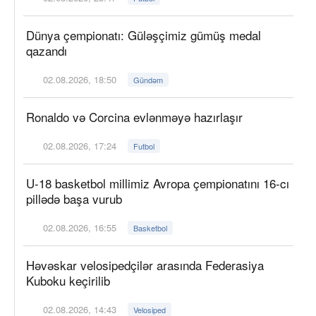
Dünya çempionatı: Güləşçimiz gümüş medal
qazandı
02.08.2026, 18:50
Gündəm
Ronaldo və Corcina evlənməyə hazırlaşır
02.08.2026, 17:24
Futbol
U-18 basketbol millimiz Avropa çempionatını 16-cı
pillədə başa vurub
02.08.2026, 16:55
Basketbol
Həvəskar velosipedçilər arasında Federasiya
Kuboku keçirilib
02.08.2026, 14:43
Velosiped