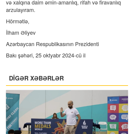
və xalqına daim əmin-amanlıq, rifah və firavanlıq
arzulayıram.
Hörmətlə,
İlham Əliyev
Azərbaycan Respublikasının Prezidenti
Bakı şəhəri, 25 oktyabr 2024-cü il
DİGƏR XƏBƏRLƏR