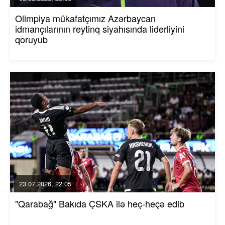
Olimpiya mükafatçımız Azərbaycan
idmançılarının reytinq siyahısında liderliyini
qoruyub
23.07.2026, 22:05
"Qarabağ" Bakıda ÇSKA ilə heç-heçə edib