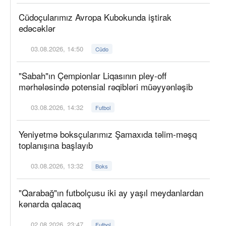
Cüdoçularımız Avropa Kubokunda iştirak
edəcəklər
03.08.2026, 14:50
Cüdo
"Sabah"ın Çempionlar Liqasının pley-off
mərhələsində potensial rəqibləri müəyyənləşib
03.08.2026, 14:32
Futbol
Yeniyetmə boksçularımız Şamaxıda təlim-məşq
toplanışına başlayıb
03.08.2026, 13:32
Boks
"Qarabağ"ın futbolçusu iki ay yaşıl meydanlardan
kənarda qalacaq
02.08.2026, 23:47
Futbol