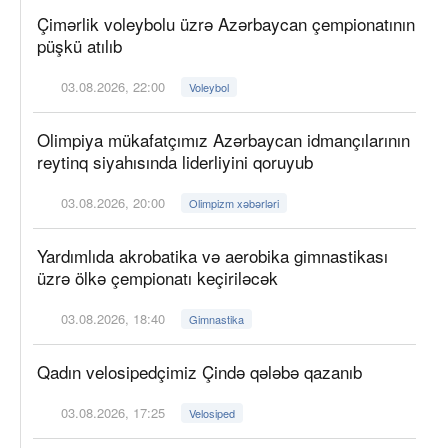
Çimərlik voleybolu üzrə Azərbaycan çempionatının
püşkü atılıb
03.08.2026, 22:00
Voleybol
Olimpiya mükafatçımız Azərbaycan idmançılarının
reytinq siyahısında liderliyini qoruyub
03.08.2026, 20:00
Olimpizm xəbərləri
Yardımlıda akrobatika və aerobika gimnastikası
üzrə ölkə çempionatı keçiriləcək
03.08.2026, 18:40
Gimnastika
Qadın velosipedçimiz Çində qələbə qazanıb
03.08.2026, 17:25
Velosiped