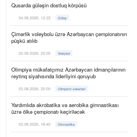
Qusarda güləşin dostluq körpüsü
04.08.2026, 12:22
Güləş
Çimərlik voleybolu üzrə Azərbaycan çempionatının
püşkü atılıb
03.08.2026, 22:00
Voleybol
Olimpiya mükafatçımız Azərbaycan idmançılarının
reytinq siyahısında liderliyini qoruyub
03.08.2026, 20:00
Olimpizm xəbərləri
Yardımlıda akrobatika və aerobika gimnastikası
üzrə ölkə çempionatı keçiriləcək
03.08.2026, 18:40
Gimnastika