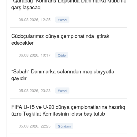
"Qarabağ" Konfrans Liqasında Danimarka klubu ilə
qarşılaşacaq
06.08.2026, 12:25
Futbol
Cüdoçularımız dünya çempionatında iştirak
edəcəklər
06.08.2026, 10:17
Cüdo
"Sabah" Danimarka səfərindən məğlubiyyətlə
qayıdır
05.08.2026, 23:23
Futbol
FIFA U-15 və U-20 dünya çempionatlarına hazırlıq
üzrə Təşkilat Komitəsinin iclası baş tutub
05.08.2026, 22:25
Gündəm