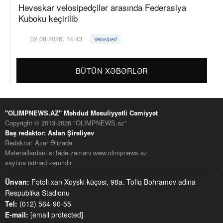
Həvəskar velosipedçilər arasında Federasiya
Kuboku keçirilib
02.08.2026, 14:43
Velosiped
BÜTÜN XƏBƏRLƏR
"OLIMPNEWS.AZ" Məhdud Məsuliyyətli Cəmiyyət
Copyright © 2013-2026 "OLIMPNEWS.az"
Baş redaktor: Aslan Şirəliyev
Redaktor: Azər Əlizadə
Materiallardan istifadə zamanı www.olimpnews.az
saytına istinad zəruridir
Ünvan:
Fətəli xan Xoyski küçəsi, 98a. Tofiq Bəhramov adına
Respublika Stadionu
Tel:
(012) 564-90-55
E-mail:
[email protected]