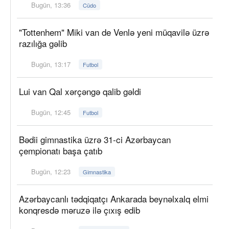
Bugün, 13:36
Cüdo
"Tottenhem" Miki van de Venlə yeni müqavilə üzrə
razılığa gəlib
Bugün, 13:17
Futbol
Lui van Qal xərçəngə qalib gəldi
Bugün, 12:45
Futbol
Bədii gimnastika üzrə 31-ci Azərbaycan
çempionatı başa çatıb
Bugün, 12:23
Gimnastika
Azərbaycanlı tədqiqatçı Ankarada beynəlxalq elmi
konqresdə məruzə ilə çıxış edib