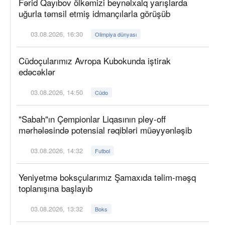
Fərid Qayıbov ölkəmizi beynəlxalq yarışlarda
uğurla təmsil etmiş idmançılarla görüşüb
03.08.2026, 16:30
Olimpiya dünyası
Cüdoçularımız Avropa Kubokunda iştirak
edəcəklər
03.08.2026, 14:50
Cüdo
"Sabah"ın Çempionlar Liqasının pley-off
mərhələsində potensial rəqibləri müəyyənləşib
03.08.2026, 14:32
Futbol
Yeniyetmə boksçularımız Şamaxıda təlim-məşq
toplanışına başlayıb
03.08.2026, 13:32
Boks