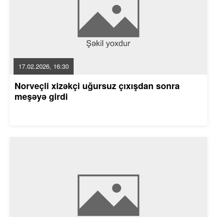
17.02.2026, 16:30
Norveçli xizəkçi uğursuz çıxışdan sonra
meşəyə girdi