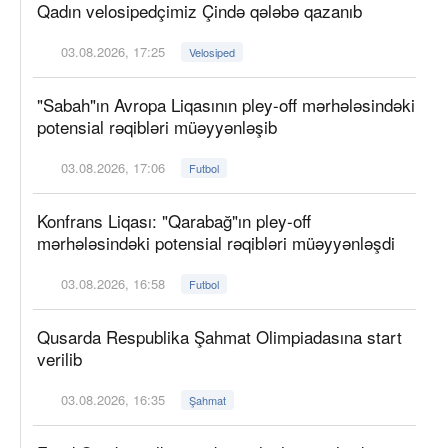
Qadın velosipedçimiz Çində qələbə qazanıb
03.08.2026, 17:25
Velosiped
"Sabah"ın Avropa Liqasının pley-off mərhələsindəki
potensial rəqibləri müəyyənləşib
03.08.2026, 17:06
Futbol
Konfrans Liqası: "Qarabağ"ın pley-off
mərhələsindəki potensial rəqibləri müəyyənləşdi
03.08.2026, 16:58
Futbol
Qusarda Respublika Şahmat Olimpiadasına start
verilib
03.08.2026, 16:35
Şahmat