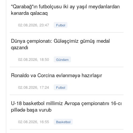
"Qarabağ"ın futbolçusu iki ay yaşıl meydanlardan
kənarda qalacaq
02.08.2026, 23:47
Futbol
Dünya çempionatı: Güləşçimiz gümüş medal
qazandı
02.08.2026, 18:50
Gündəm
Ronaldo və Corcina evlənməyə hazırlaşır
02.08.2026, 17:24
Futbol
U-18 basketbol millimiz Avropa çempionatını 16-cı
pillədə başa vurub
02.08.2026, 16:55
Basketbol