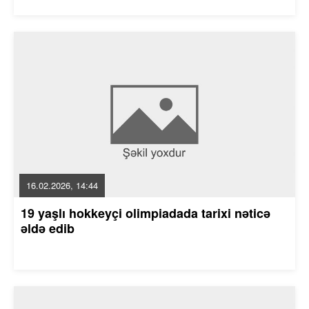
16.02.2026, 14:44
19 yaşlı hokkeyçi olimpiadada tarixi nəticə
əldə edib