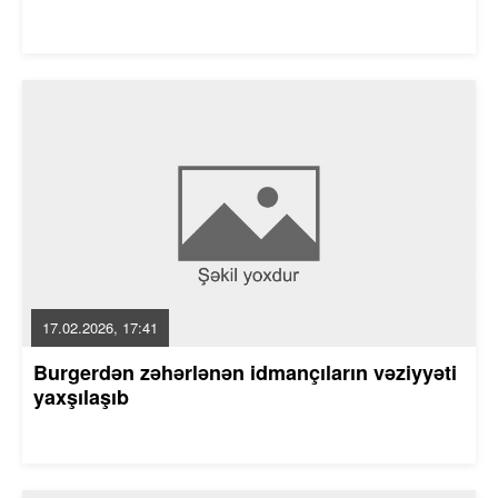
17.02.2026, 17:41
Burgerdən zəhərlənən idmançıların vəziyyəti
yaxşılaşıb