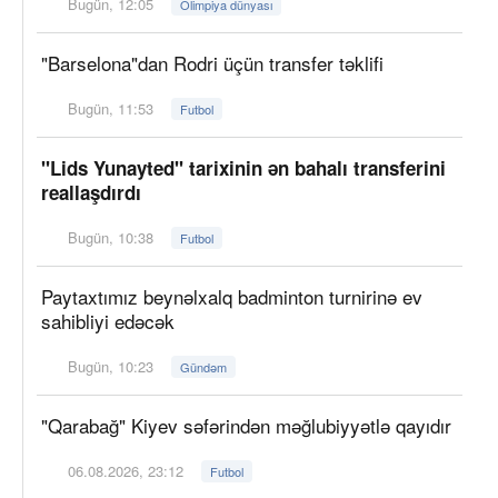
Bugün, 12:05
Olimpiya dünyası
"Barselona"dan Rodri üçün transfer təklifi
Bugün, 11:53
Futbol
"Lids Yunayted" tarixinin ən bahalı transferini
reallaşdırdı
Bugün, 10:38
Futbol
Paytaxtımız beynəlxalq badminton turnirinə ev
sahibliyi edəcək
Bugün, 10:23
Gündəm
"Qarabağ" Kiyev səfərindən məğlubiyyətlə qayıdır
06.08.2026, 23:12
Futbol