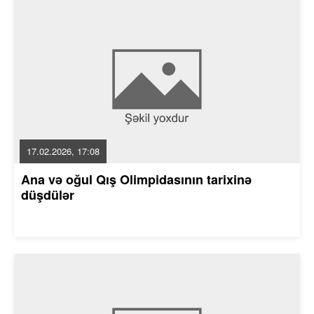
17.02.2026, 17:08
Ana və oğul Qış Olimpidasının tarixinə
düşdülər