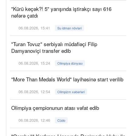
"Kürü keçək?! 5" yarışında iştirakçı sayı 616
nəfərə çatdı
06.08.2026, 15:41
Su idman növləri
"Turan Tovuz" serbiyalı müdafiəçi Filip
Damyanoviçi transfer edib
06.08.2026, 15:24
Olimpiya dünyası
"More Than Medals World" layihəsinə start verilib
06.08.2026, 12:54
Olimpizm xəbərləri
Olimpiya çempionunun atası vəfat edib
06.08.2026, 12:46
Cüdo