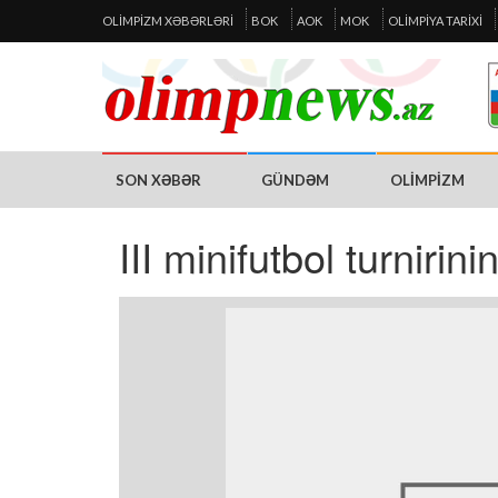
OLIMPIZM XƏBƏRLƏRI
BOK
AOK
MOK
OLIMPIYA TARIXI
SON XƏBƏR
GÜNDƏM
OLIMPIZM
III minifutbol turnirini