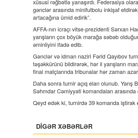
xüsusi rəğbətlə yanaşırdı. Federasiya olara
gənclər arasında minifutbolu inkişaf etdirə
artacağına ümid edirik”.
AFFA-nın icraçı vitse-prezidenti Sərxan Hac
yarışların çox böyük marağa səbəb olduğunu
əminliyini ifadə edib.
Gənclər və idman naziri Fərid Qayıbov turn
təşəkkürünü bildirərək, hər il yarışların ma
final matçlarında tribunalar hər zaman azar
Daha sonra turnir açıq elan olunub. Yarış
Səhmdar Cəmiyyəti komandaları arasında o
Qeyd edək ki, turnirdə 39 komanda iştirak e
DİGƏR XƏBƏRLƏR