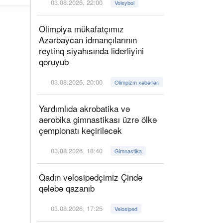
03.08.2026, 22:00
Voleybol
Olimpiya mükafatçımız
Azərbaycan idmançılarının
reytinq siyahısında liderliyini
qoruyub
03.08.2026, 20:00
Olimpizm xəbərləri
Yardımlıda akrobatika və
aerobika gimnastikası üzrə ölkə
çempionatı keçiriləcək
03.08.2026, 18:40
Gimnastika
Qadın velosipedçimiz Çində
qələbə qazanıb
03.08.2026, 17:25
Velosiped