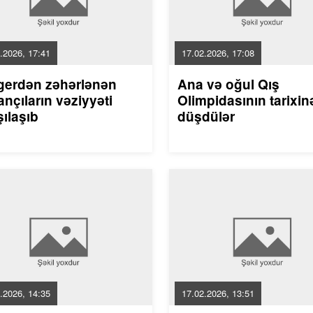
.2026, 17:41
17.02.2026, 17:08
gerdən zəhərlənən
Ana və oğul Qış
nçıların vəziyyəti
Olimpidasının tarixin
ılaşıb
düşdülər
.2026, 14:35
17.02.2026, 13:51