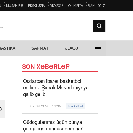
U
MÜSAHIBƏ
EKSKLÜZIV
RIO 2016
OLIMPIYA
BAKU 2017
NASTIKA
ŞAHMAT
ƏLAQƏ
SON XƏBƏRLƏR
Qızlardan ibarət basketbol
millimiz Şimali Makedoniyaya
qalib gəlib
07.08.2026, 14:39
Basketbol
0
Cüdoçularımız üçün dünya
çempionatı öncəsi seminar