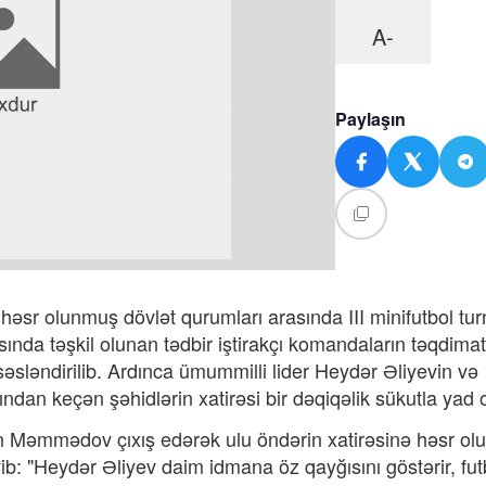
A-
Paylaşın
həsr olunmuş dövlət qurumları arasında III minifutbol turn
ında təşkil olunan tədbir iştirakçı komandaların təqdimatı
sləndirilib. Ardınca ümummilli lider Heydər Əliyevin və
dan keçən şəhidlərin xatirəsi bir dəqiqəlik sükutla yad 
an Məmmədov çıxış edərək ulu öndərin xatirəsinə həsr o
yib: "Heydər Əliyev daim idmana öz qayğısını göstərir, fut