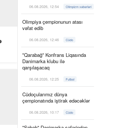
06.08.2026, 12:54
Olimpizm xəbərləri
Olimpiya çempionunun atası
vəfat edib
06.08.2026, 12:46
ə
Cüdo
"Qarabağ" Konfrans Liqasında
Danimarka klubu ilə
qarşılaşacaq
06.08.2026, 12:25
Futbol
Cüdoçularımız dünya
çempionatında iştirak edəcəklər
06.08.2026, 10:17
Cüdo
"Sabah" Danimarka səfərindən