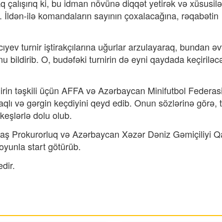
q çalışırıq ki, bu idman növünə diqqət yetirək və xüsusilə
k. İldən-ilə komandaların sayının çoxalacağına, rəqabətin
ıyev turnir iştirakçılarına uğurlar arzulayaraq, bundan əv
 bildirib. O, budəfəki turnirin də eyni qaydada keçiriləc
irin təşkili üçün AFFA və Azərbaycan Minifutbol Federas
raqlı və gərgin keçdiyini qeyd edib. Onun sözlərinə görə, t
keşlərlə dolu olub.
 Baş Prokurorluq və Azərbaycan Xəzər Dəniz Gəmiçiliyi Q
yunla start götürüb.
dir.