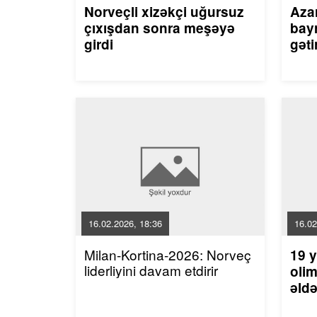
Norveçli xizəkçi uğursuz
Aza
çıxışdan sonra meşəyə
bayr
girdi
gəti
16.02.2026, 18:36
16.02
Milan-Kortina-2026: Norveç
19 y
liderliyini davam etdirir
olim
əldə