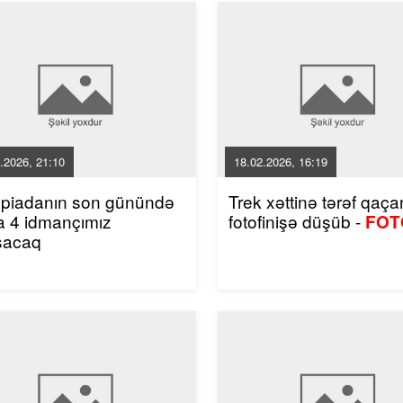
.2026, 21:10
18.02.2026, 16:19
mpiadanın son günündə
Trek xəttinə tərəf qaçan
a 4 idmançımız
fotofinişə düşüb -
FOT
şacaq