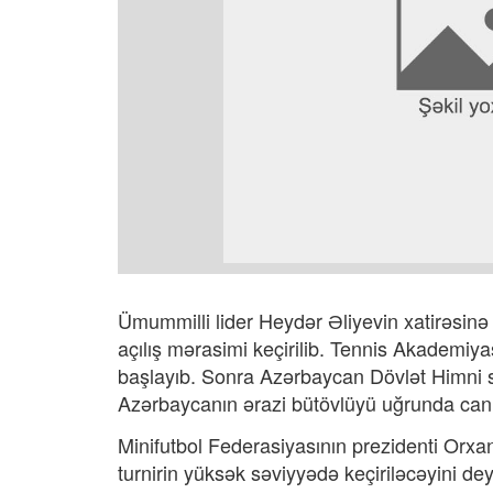
Ümummilli lider Heydər Əliyevin xatirəsinə 
açılış mərasimi keçirilib. Tennis Akademiyas
başlayıb. Sonra Azərbaycan Dövlət Himni sə
Azərbaycanın ərazi bütövlüyü uğrunda canın
Minifutbol Federasiyasının prezidenti Orx
turnirin yüksək səviyyədə keçiriləcəyini de