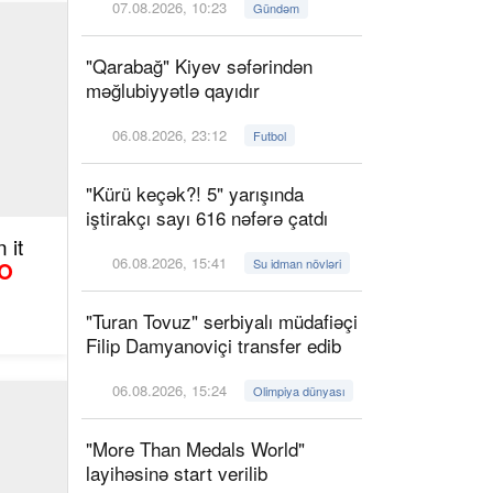
07.08.2026, 10:23
Gündəm
"Qarabağ" Kiyev səfərindən
məğlubiyyətlə qayıdır
06.08.2026, 23:12
Futbol
"Kürü keçək?! 5" yarışında
iştirakçı sayı 616 nəfərə çatdı
 it
06.08.2026, 15:41
Su idman növləri
O
"Turan Tovuz" serbiyalı müdafiəçi
Filip Damyanoviçi transfer edib
06.08.2026, 15:24
Olimpiya dünyası
"More Than Medals World"
layihəsinə start verilib