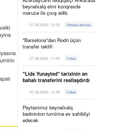
beynəlxalq elmi konqresdə
məruzə ilə çıxış edib
07.08.2026, 12:05
Olimpiya dünyası
vəlki
əyinə
"Barselona"dan Rodri üçün
transfer təklifi
iyasına
07.08.2026, 11:53
Futbol
urnirin
"Lids Yunayted" tarixinin ən
apalı
bahalı transferini reallaşdırdı
07.08.2026, 10:38
Futbol
Paytaxtımız beynəlxalq
badminton turnirinə ev sahibliyi
edəcək