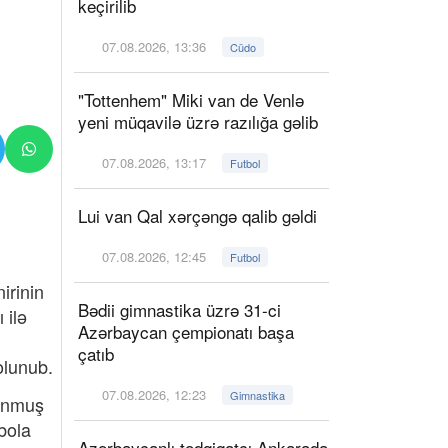
keçirilib
07.08.2026, 13:36
Cüdo
"Tottenhem" Miki van de Venlə
yeni müqavilə üzrə razılığa gəlib
07.08.2026, 13:17
Futbol
Lui van Qal xərçəngə qalib gəldi
07.08.2026, 12:45
Futbol
irinin
Bədii gimnastika üzrə 31-ci
 ilə
Azərbaycan çempionatı başa
çatıb
olunub.
07.08.2026, 12:23
Gimnastika
lunmuş
bola
Azərbaycanlı tədqiqatçı Ankarada