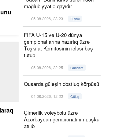
k
məğlubiyyətlə qayıdır
ğunu
05.08.2026, 23:23
Futbol
FIFA U-15 və U-20 dünya
çempionatlarına hazırlıq üzrə
Təşkilat Komitəsinin iclası baş
tutub
05.08.2026, 22:25
Gündəm
Qusarda güləşin dostluq körpüsü
04.08.2026, 12:22
Güləş
laraq
Çimərlik voleybolu üzrə
Azərbaycan çempionatının püşkü
atılıb