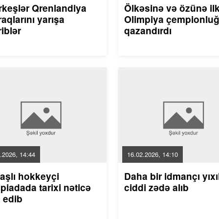
rkeşlər Qrenlandiya
Ölkəsinə və özünə il
aqlarını yarışa
Olimpiya çempionlu
riblər
qazandırdı
.2026, 14:44
16.02.2026, 14:10
aşlı hokkeyçi
Daha bir idmançı yıxı
piadada tarixi nəticə
ciddi zədə alıb
 edib