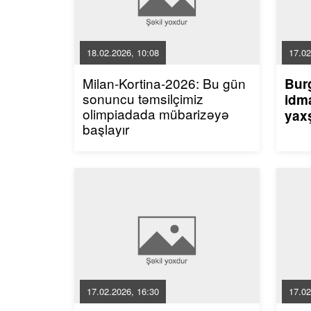
18.02.2026, 10:08
17.02
Milan-Kortina-2026: Bu gün
Bur
sonuncu təmsilçimiz
idma
olimpiadada mübarizəyə
yaxş
başlayır
17.02.2026, 16:30
17.02