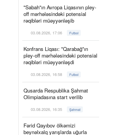
"Sabah"ın Avropa Liqasının pley-
off mərhələsindəki potensial
rəqibləri müəyyənləşib
03.08.2026, 17:06
Futbol
Konfrans Liqası: "Qarabağ"ın
pley-off mərhələsindəki potensial
rəqibləri müəyyənləşdi
03.08.2026, 16:58
Futbol
Qusarda Respublika Şahmat
Olimpiadasına start verilib
03.08.2026, 16:35
Şahmat
Fərid Qayıbov ölkəmizi
beynəlxalq yarışlarda uğurla