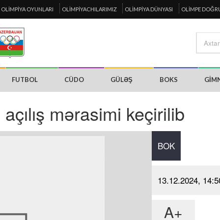
OLIMPIYA OYUNLARI
OLIMPIYACHILARIMIZ
OLIMPIYA DÜNYASI
OLIMPE DOĞR
FUTBOL
CÜDO
GÜLƏŞ
BOKS
GIM
n açılış mərasimi keçirilib
BOK
13.12.2024, 14:5
A+