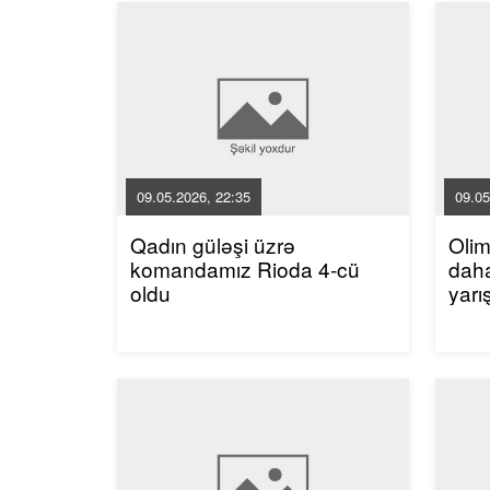
09.05.2026, 22:35
09.05
Qadın güləşi üzrə
Oli
komandamız Rioda 4-cü
dah
oldu
yarı