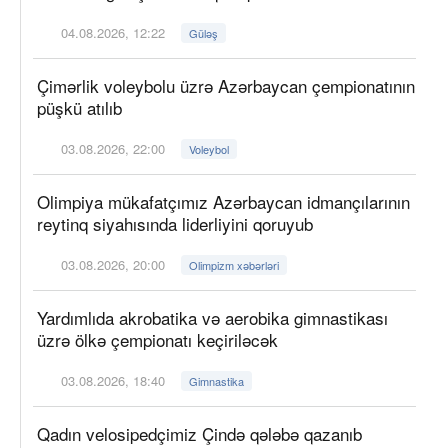
04.08.2026, 12:22
Güləş
Çimərlik voleybolu üzrə Azərbaycan çempionatının
püşkü atılıb
03.08.2026, 22:00
Voleybol
Olimpiya mükafatçımız Azərbaycan idmançılarının
reytinq siyahısında liderliyini qoruyub
03.08.2026, 20:00
Olimpizm xəbərləri
Yardımlıda akrobatika və aerobika gimnastikası
üzrə ölkə çempionatı keçiriləcək
03.08.2026, 18:40
Gimnastika
Qadın velosipedçimiz Çində qələbə qazanıb