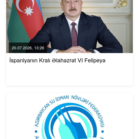
20.07.2026, 13:26
İspaniyanın Kralı Əlahəzrət VI Felipeyə