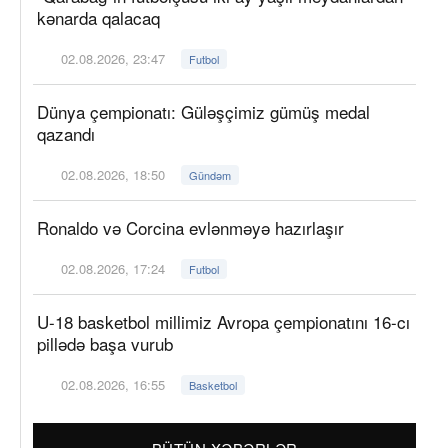
kənarda qalacaq
02.08.2026, 23:47
Futbol
Dünya çempionatı: Güləşçimiz gümüş medal
qazandı
02.08.2026, 18:50
Gündəm
Ronaldo və Corcina evlənməyə hazırlaşır
02.08.2026, 17:24
Futbol
U-18 basketbol millimiz Avropa çempionatını 16-cı
pillədə başa vurub
02.08.2026, 16:55
Basketbol