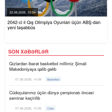
23.06.2026, 15:54
2042-ci il Qış Olimpiya Oyunları üçün ABŞ-dan
yeni təşəbbüs
SON XƏBƏRLƏR
Qızlardan ibarət basketbol millimiz Şimali
Makedoniyaya qalib gəlib
07.08.2026, 14:39
Basketbol
Cüdoçularımız üçün dünya çempionatı öncəsi
seminar keçirilib
07.08.2026, 13:36
Cüdo