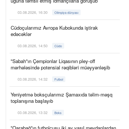
uğurla təmsil etmiş idmançılarla görüşüb
03.08.2026, 16:30
Olimpiya dünyası
Cüdoçularımız Avropa Kubokunda iştirak
edəcəklər
03.08.2026, 14:50
Cüdo
"Sabah"ın Çempionlar Liqasının pley-off
mərhələsində potensial rəqibləri müəyyənləşib
03.08.2026, 14:32
Futbol
Yeniyetmə boksçularımız Şamaxıda təlim-məşq
toplanışına başlayıb
03.08.2026, 13:32
Boks
"Qarabağ"ın futbolçusu iki ay yaşıl meydanlardan