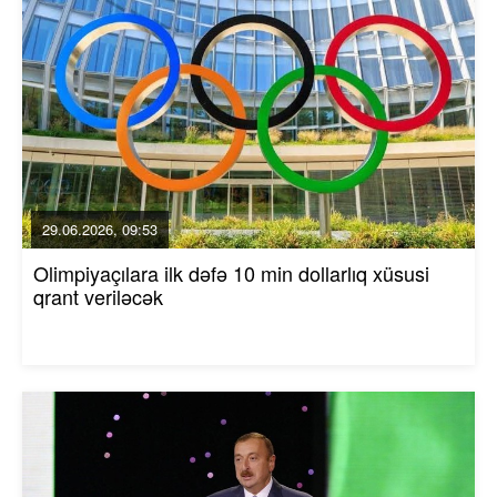
29.06.2026, 09:53
Olimpiyaçılara ilk dəfə 10 min dollarlıq xüsusi
qrant veriləcək