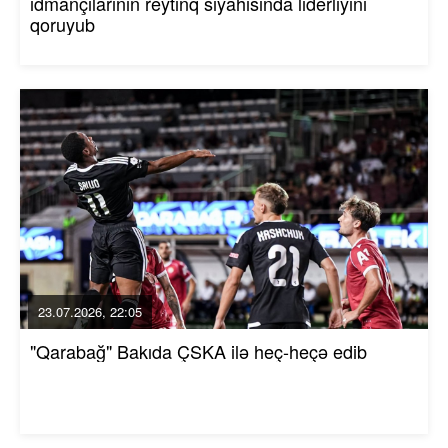
idmançılarının reytinq siyahısında liderliyini
qoruyub
23.07.2026, 22:05
"Qarabağ" Bakıda ÇSKA ilə heç-heçə edib