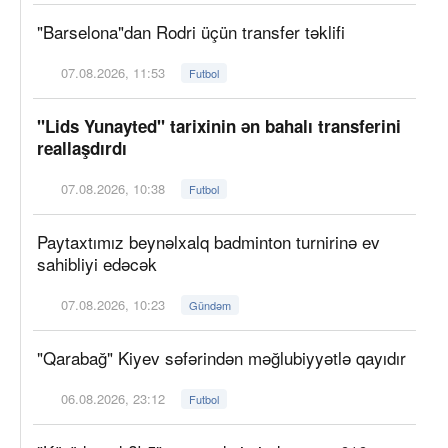
"Barselona"dan Rodri üçün transfer təklifi
07.08.2026, 11:53
Futbol
"Lids Yunayted" tarixinin ən bahalı transferini
reallaşdırdı
07.08.2026, 10:38
Futbol
Paytaxtımız beynəlxalq badminton turnirinə ev
sahibliyi edəcək
07.08.2026, 10:23
Gündəm
"Qarabağ" Kiyev səfərindən məğlubiyyətlə qayıdır
06.08.2026, 23:12
Futbol