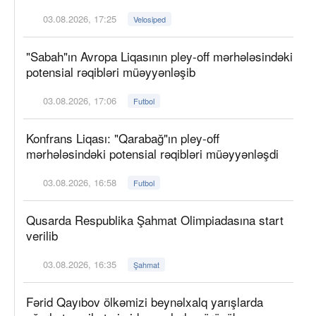
03.08.2026, 17:25
Velosiped
"Sabah"ın Avropa Liqasının pley-off mərhələsindəki
potensial rəqibləri müəyyənləşib
03.08.2026, 17:06
Futbol
Konfrans Liqası: "Qarabağ"ın pley-off
mərhələsindəki potensial rəqibləri müəyyənləşdi
03.08.2026, 16:58
Futbol
Qusarda Respublika Şahmat Olimpiadasına start
verilib
03.08.2026, 16:35
Şahmat
Fərid Qayıbov ölkəmizi beynəlxalq yarışlarda