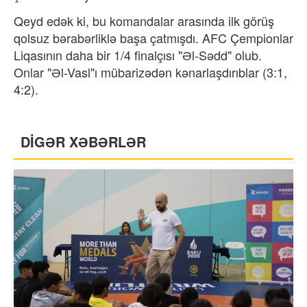
Qeyd edək ki, bu komandalar arasında ilk görüş
qolsuz bərabərliklə başa çatmışdı. AFC Çempionlar
Liqasının daha bir 1/4 finalçısı "Əl-Sədd" olub.
Onlar "Əl-Vasl"ı mübarizədən kənarlaşdırıblar (3:1,
4:2).
DİGƏR XƏBƏRLƏR