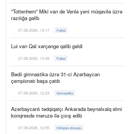
"Tottenhem" Miki van de Venlə yeni müqavilə üzrə
razılığa gəlib
07.08.2026, 13:17
Futbol
Lui van Qal xərçəngə qalib gəldi
07.08.2026, 12:45
Futbol
Bədii gimnastika üzrə 31-ci Azərbaycan
çempionatı başa çatıb
07.08.2026, 12:23
Gimnastika
Azərbaycanlı tədqiqatçı Ankarada beynəlxalq elmi
konqresdə məruzə ilə çıxış edib
07.08.2026, 12:05
Olimpiya dünyası