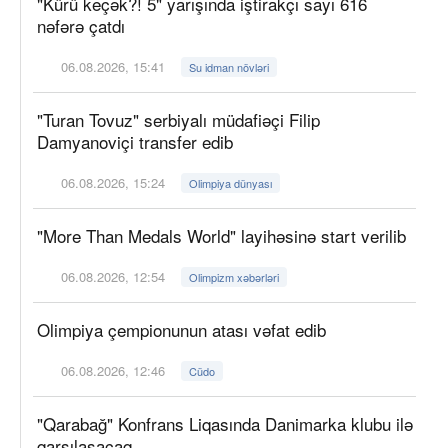
"Kürü keçək?! 5" yarışında iştirakçı sayı 616
nəfərə çatdı
06.08.2026, 15:41
Su idman növləri
"Turan Tovuz" serbiyalı müdafiəçi Filip
Damyanoviçi transfer edib
06.08.2026, 15:24
Olimpiya dünyası
"More Than Medals World" layihəsinə start verilib
06.08.2026, 12:54
Olimpizm xəbərləri
Olimpiya çempionunun atası vəfat edib
06.08.2026, 12:46
Cüdo
"Qarabağ" Konfrans Liqasında Danimarka klubu ilə
qarşılaşacaq