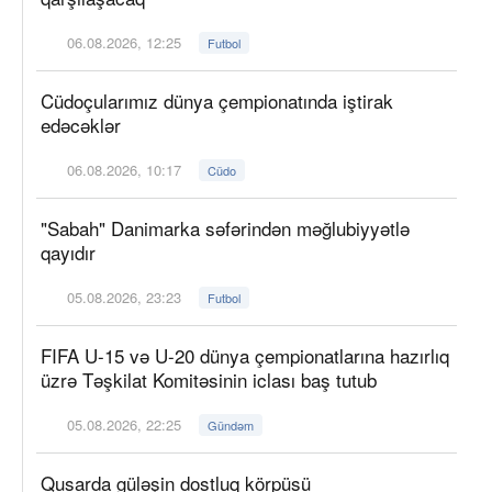
06.08.2026, 12:25
Futbol
Cüdoçularımız dünya çempionatında iştirak
edəcəklər
06.08.2026, 10:17
Cüdo
"Sabah" Danimarka səfərindən məğlubiyyətlə
qayıdır
05.08.2026, 23:23
Futbol
FIFA U-15 və U-20 dünya çempionatlarına hazırlıq
üzrə Təşkilat Komitəsinin iclası baş tutub
05.08.2026, 22:25
Gündəm
Qusarda güləşin dostluq körpüsü