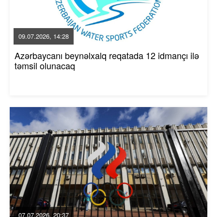
09.07.2026, 14:28
Azərbaycanı beynəlxalq reqatada 12 idmançı ilə
təmsil olunacaq
07.07.2026, 20:37