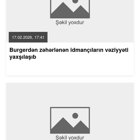
17.02.2026, 17:41
Burgerdən zəhərlənən idmançıların vəziyyəti
yaxşılaşıb