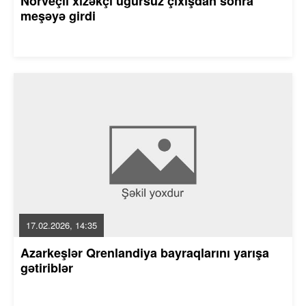
Norveçli xizəkçi uğursuz çıxışdan sonra
meşəyə girdi
17.02.2026, 14:35
Azarkeşlər Qrenlandiya bayraqlarını yarışa
gətiriblər