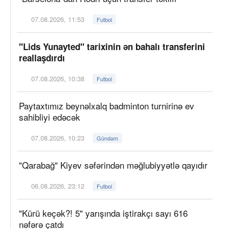
07.08.2026, 11:53
Futbol
"Lids Yunayted" tarixinin ən bahalı transferini
reallaşdırdı
07.08.2026, 10:38
Futbol
Paytaxtımız beynəlxalq badminton turnirinə ev
sahibliyi edəcək
07.08.2026, 10:23
Gündəm
"Qarabağ" Kiyev səfərindən məğlubiyyətlə qayıdır
06.08.2026, 23:12
Futbol
"Kürü keçək?! 5" yarışında iştirakçı sayı 616
nəfərə çatdı