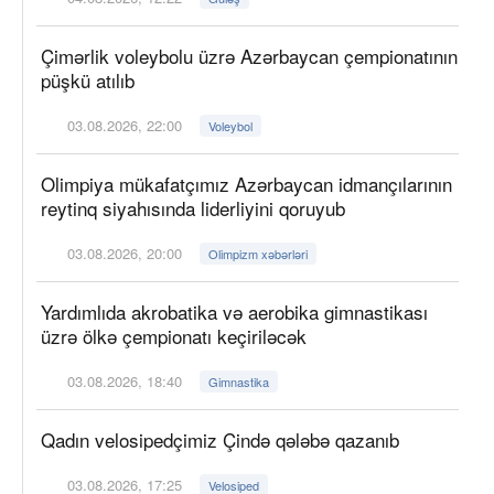
Çimərlik voleybolu üzrə Azərbaycan çempionatının
püşkü atılıb
03.08.2026, 22:00
Voleybol
Olimpiya mükafatçımız Azərbaycan idmançılarının
reytinq siyahısında liderliyini qoruyub
03.08.2026, 20:00
Olimpizm xəbərləri
Yardımlıda akrobatika və aerobika gimnastikası
üzrə ölkə çempionatı keçiriləcək
03.08.2026, 18:40
Gimnastika
Qadın velosipedçimiz Çində qələbə qazanıb
03.08.2026, 17:25
Velosiped