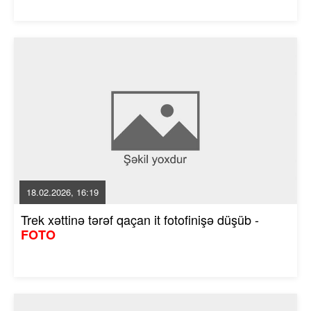
18.02.2026, 16:19
Trek xəttinə tərəf qaçan it fotofinişə düşüb -
FOTO