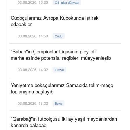
03.08.2026, 16:30
Olimpiya dünyası
Cüdoçularımız Avropa Kubokunda iştirak
edəcəklər
03.08.2026, 14:50
Cüdo
"Sabah"ın Çempionlar Liqasının pley-off
mərhələsində potensial rəqibləri müəyyənləşib
03.08.2026, 14:32
Futbol
Yeniyetmə boksçularımız Şamaxıda təlim-məşq
toplanışına başlayıb
03.08.2026, 13:32
Boks
"Qarabağ"ın futbolçusu iki ay yaşıl meydanlardan
kənarda qalacaq