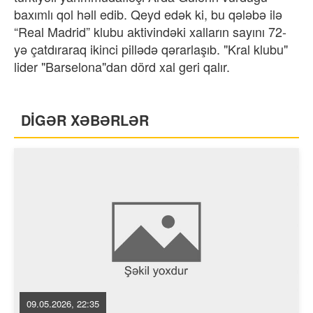
baxımlı qol həll edib. Qeyd edək ki, bu qələbə ilə
“Real Madrid” klubu aktivindəki xalların sayını 72-
yə çatdıraraq ikinci pillədə qərarlaşıb. "Kral klubu"
lider "Barselona"dan dörd xal geri qalır.
DİGƏR XƏBƏRLƏR
09.05.2026, 22:35