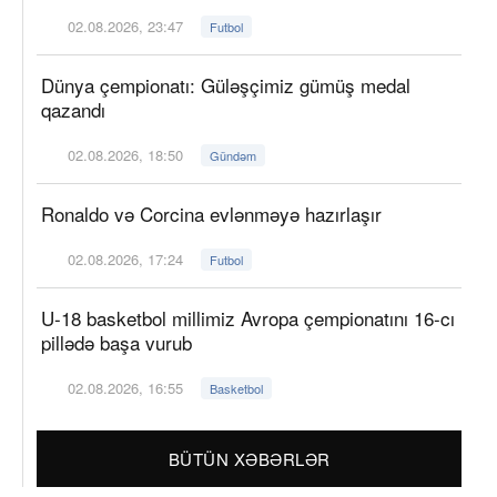
02.08.2026, 23:47
Futbol
Dünya çempionatı: Güləşçimiz gümüş medal
qazandı
02.08.2026, 18:50
Gündəm
Ronaldo və Corcina evlənməyə hazırlaşır
02.08.2026, 17:24
Futbol
U-18 basketbol millimiz Avropa çempionatını 16-cı
pillədə başa vurub
02.08.2026, 16:55
Basketbol
BÜTÜN XƏBƏRLƏR