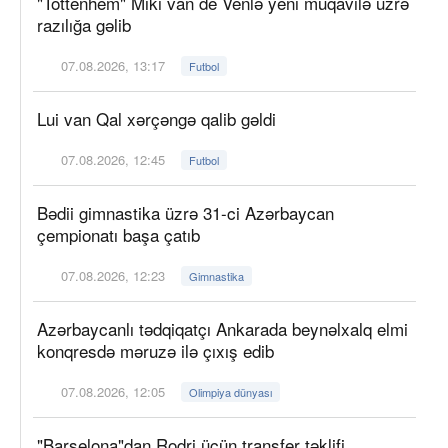
"Tottenhem" Miki van de Venlə yeni müqavilə üzrə
razılığa gəlib
07.08.2026, 13:17
Futbol
Lui van Qal xərçəngə qalib gəldi
07.08.2026, 12:45
Futbol
Bədii gimnastika üzrə 31-ci Azərbaycan
çempionatı başa çatıb
07.08.2026, 12:23
Gimnastika
Azərbaycanlı tədqiqatçı Ankarada beynəlxalq elmi
konqresdə məruzə ilə çıxış edib
07.08.2026, 12:05
Olimpiya dünyası
"Barselona"dan Rodri üçün transfer təklifi