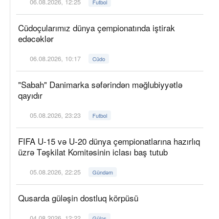
06.08.2026, 12:25
Futbol
Cüdoçularımız dünya çempionatında iştirak
edəcəklər
06.08.2026, 10:17
Cüdo
"Sabah" Danimarka səfərindən məğlubiyyətlə
qayıdır
05.08.2026, 23:23
Futbol
FIFA U-15 və U-20 dünya çempionatlarına hazırlıq
üzrə Təşkilat Komitəsinin iclası baş tutub
05.08.2026, 22:25
Gündəm
Qusarda güləşin dostluq körpüsü
04.08.2026, 12:22
Güləş