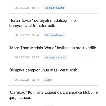
06.08.2026, 15:41
Su idman növləri
"Turan Tovuz" serbiyalı müdafiəçi Filip
Damyanoviçi transfer edib
06.08.2026, 15:24
Olimpiya dünyası
"More Than Medals World" layihəsinə start verilib
06.08.2026, 12:54
Olimpizm xəbərləri
Olimpiya çempionunun atası vəfat edib
06.08.2026, 12:46
Cüdo
"Qarabağ" Konfrans Liqasında Danimarka klubu ilə
qarşılaşacaq