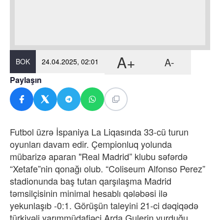
A+
A-
BOK
24.04.2025, 02:01
Paylaşın
Futbol üzrə İspaniya La Liqasında 33-cü turun
oyunları davam edir. Çempionluq yolunda
mübarizə aparan "Real Madrid” klubu səfərdə
“Xetafe”nin qonağı olub. “Coliseum Alfonso Perez”
stadionunda baş tutan qarşılaşma Madrid
təmsilçisinin minimal hesablı qələbəsi ilə
yekunlaşıb -0:1. Görüşün taleyini 21-ci dəqiqədə
türkiyəli yarımmüdafiəçi Arda Gulerin vurduğu