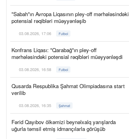
"Sabah"ın Avropa Liqasının pley-off mərhələsindəki
potensial rəqibləri müəyyənləşib
03.08.2026, 17:06
Futbol
Konfrans Liqası: "Qarabağ"ın pley-off
mərhələsindəki potensial rəqibləri müəyyənləşdi
03.08.2026, 16:58
Futbol
Qusarda Respublika Şahmat Olimpiadasına start
verilib
03.08.2026, 16:35
Şahmat
Fərid Qayıbov ölkəmizi beynəlxalq yarışlarda
uğurla təmsil etmiş idmançılarla görüşüb