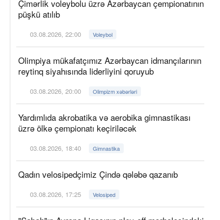
Çimərlik voleybolu üzrə Azərbaycan çempionatının
püşkü atılıb
03.08.2026, 22:00
Voleybol
Olimpiya mükafatçımız Azərbaycan idmançılarının
reytinq siyahısında liderliyini qoruyub
03.08.2026, 20:00
Olimpizm xəbərləri
Yardımlıda akrobatika və aerobika gimnastikası
üzrə ölkə çempionatı keçiriləcək
03.08.2026, 18:40
Gimnastika
Qadın velosipedçimiz Çində qələbə qazanıb
03.08.2026, 17:25
Velosiped