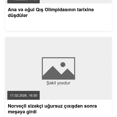
Ana və oğul Qış Olimpidasının tarixinə
düşdülər
17.02.2026, 16:30
Norveçli xizəkçi uğursuz çıxışdan sonra
meşəyə girdi