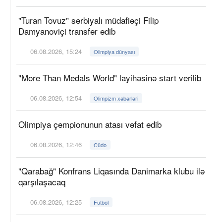
"Turan Tovuz" serbiyalı müdafiəçi Filip
Damyanoviçi transfer edib
06.08.2026, 15:24
Olimpiya dünyası
"More Than Medals World" layihəsinə start verilib
06.08.2026, 12:54
Olimpizm xəbərləri
Olimpiya çempionunun atası vəfat edib
06.08.2026, 12:46
Cüdo
"Qarabağ" Konfrans Liqasında Danimarka klubu ilə
qarşılaşacaq
06.08.2026, 12:25
Futbol