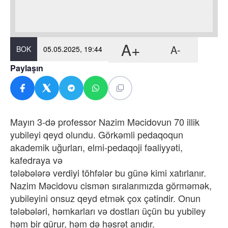
A+
A-
BOK
05.05.2025, 19:44
Paylaşın
Mayın 3-də professor Nazim Məcidovun 70 illik
yubileyi qeyd olundu. Görkəmli pedaqoqun
akademik uğurları, elmi-pedaqoji fəaliyyəti,
kafedraya və
tələbələrə verdiyi töhfələr bu günə kimi xatırlanır.
Nazim Məcidovu cismən sıralarımızda görməmək,
yubileyini onsuz qeyd etmək çox çətindir. Onun
tələbələri, həmkarları və dostları üçün bu yubiley
həm bir qürur, həm də həsrət anıdır.