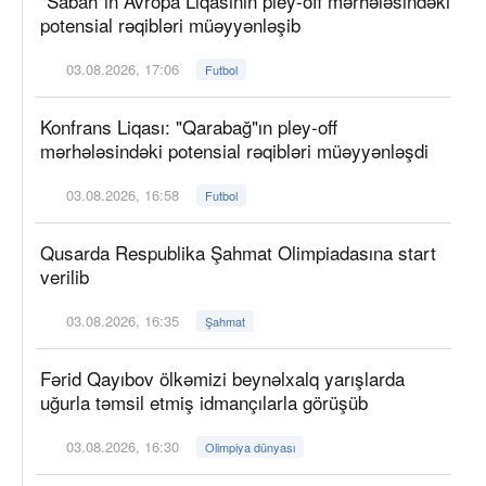
"Sabah"ın Avropa Liqasının pley-off mərhələsindəki
potensial rəqibləri müəyyənləşib
03.08.2026, 17:06
Futbol
Konfrans Liqası: "Qarabağ"ın pley-off
mərhələsindəki potensial rəqibləri müəyyənləşdi
03.08.2026, 16:58
Futbol
Qusarda Respublika Şahmat Olimpiadasına start
verilib
03.08.2026, 16:35
Şahmat
Fərid Qayıbov ölkəmizi beynəlxalq yarışlarda
uğurla təmsil etmiş idmançılarla görüşüb
03.08.2026, 16:30
Olimpiya dünyası