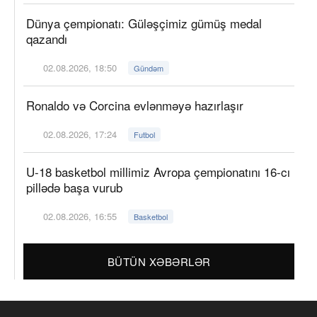
Dünya çempionatı: Güləşçimiz gümüş medal
qazandı
02.08.2026, 18:50
Gündəm
Ronaldo və Corcina evlənməyə hazırlaşır
02.08.2026, 17:24
Futbol
U-18 basketbol millimiz Avropa çempionatını 16-cı
pillədə başa vurub
02.08.2026, 16:55
Basketbol
BÜTÜN XƏBƏRLƏR