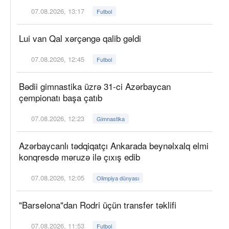
07.08.2026, 13:17
Futbol
Lui van Qal xərçəngə qalib gəldi
07.08.2026, 12:45
Futbol
Bədii gimnastika üzrə 31-ci Azərbaycan
çempionatı başa çatıb
07.08.2026, 12:23
Gimnastika
Azərbaycanlı tədqiqatçı Ankarada beynəlxalq elmi
konqresdə məruzə ilə çıxış edib
07.08.2026, 12:05
Olimpiya dünyası
"Barselona"dan Rodri üçün transfer təklifi
07.08.2026, 11:53
Futbol