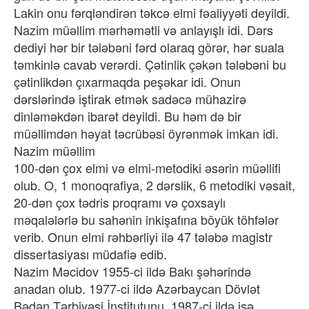
Lakin onu fərqləndirən təkcə elmi fəaliyyəti deyildi.
Nazim müəllim mərhəmətli və anlayışlı idi. Dərs
dediyi hər bir tələbəni fərd olaraq görər, hər suala
təmkinlə cavab verərdi. Çətinlik çəkən tələbəni bu
çətinlikdən çıxarmaqda peşəkar idi. Onun
dərslərində iştirak etmək sadəcə mühazirə
dinləməkdən ibarət deyildi. Bu həm də bir
müəllimdən həyat təcrübəsi öyrənmək imkan idi.
Nazim müəllim
100-dən çox elmi və elmi-metodiki əsərin müəllifi
olub. O, 1 monoqrafiya, 2 dərslik, 6 metodiki vəsait,
20-dən çox tədris proqramı və çoxsaylı
məqalələrlə bu sahənin inkişafına böyük töhfələr
verib. Onun elmi rəhbərliyi ilə 47 tələbə magistr
dissertasiyası müdafiə edib.
Nazim Məcidov 1955-ci ildə Bakı şəhərində
anadan olub. 1977-ci ildə Azərbaycan Dövlət
Bədən Tərbiyəsi İnstitutunu, 1987-ci ildə isə