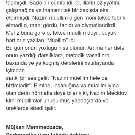
tapmışdı. Sadə bir cümlə idi. O, illərin əziyyətini,
çalışmağımı və inamımı tək bir baxışda əks
etdirmişdi. Nazim müəllim o gün məni təkcə təbrik
etmədi o, məni gördü, tanıdı və qiymətləndirdi.
Məhz buna görə o, təkcə müəllim deyil, böyük
hərflərlə yazılan “Müəllim” idi.
Bu gün onun yoxluğu hiss olunur. Amma hər dəfə
onun yazdığı dərsliklərə, metodik vəsaitlərə
baxanda və ya keçmiş dərslərini xatırlayanda
içimdən
sanki bir səs gəlir: “Nazim müəllim hələ də
bizimlədir”. Elminə, insanlığına və müəllimliyinə
olan dərin hörmətlə deyə bilərik ki, Nazim Məcidov
kimi müəllimlər unudulmur, yaddaşlarda və
ürəklərdə əbədi qalır.
Müjkan Məmmədzadə,
Pedaqogika üzrə fəlsəfə doktoru,