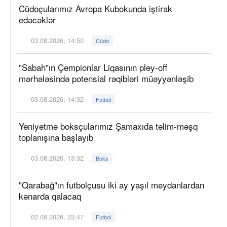
Cüdoçularımız Avropa Kubokunda iştirak
edəcəklər
03.08.2026, 14:50
Cüdo
"Sabah"ın Çempionlar Liqasının pley-off
mərhələsində potensial rəqibləri müəyyənləşib
03.08.2026, 14:32
Futbol
Yeniyetmə boksçularımız Şamaxıda təlim-məşq
toplanışına başlayıb
03.08.2026, 13:32
Boks
"Qarabağ"ın futbolçusu iki ay yaşıl meydanlardan
kənarda qalacaq
02.08.2026, 23:47
Futbol