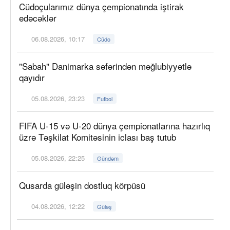
Cüdoçularımız dünya çempionatında iştirak
edəcəklər
06.08.2026, 10:17
Cüdo
"Sabah" Danimarka səfərindən məğlubiyyətlə
qayıdır
05.08.2026, 23:23
Futbol
FIFA U-15 və U-20 dünya çempionatlarına hazırlıq
üzrə Təşkilat Komitəsinin iclası baş tutub
05.08.2026, 22:25
Gündəm
Qusarda güləşin dostluq körpüsü
04.08.2026, 12:22
Güləş