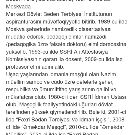
Moskvada
Mərkəzi Dövlət Bədən Tərbiyəsi İnstitutunun
aspiranturasını müvəffəqiyyətlə bitirib. 1989-cu ildə
Moskva şəhərində namizədlik dissertasiyası
müdafiə edərək, pedaqoji elmlər namizədi
(pedaqogika üzrə fəlsəfə doktoru) elmi dərəcəsinə
yüksəlib. 1993-cü ildə SSRİ Ali Attestasiya
Komissiyasının qərarı ilə dosent, 2009-cu ildə isə
professor elmi adını alıb.
Uşaq yaşlarından idmanla məşğul olan Nazim
müəllim sambo və cüdo üzrə dəfələrlə şəhər,
respublika və ümumittifaq yarışlarının qalibi və
mükafatçısı olub. 1980-ci ildən SSRİ İdman Ustası
olub. Məşqçilik fəaliyyətindəki uğurları dövlət
tərəfindən yüksək qiymətləndirilib. Belə ki, 2001-ci
ildə “Fəxri Bədən Tərbiyəsi və İdman işçisi”, 2008-
ci ildə “Əməkdar Məşqçi”, 2010-cu ildə “Əməkdar
Müəllim”, 2021-ci ildə isə “Fəxri Bədən