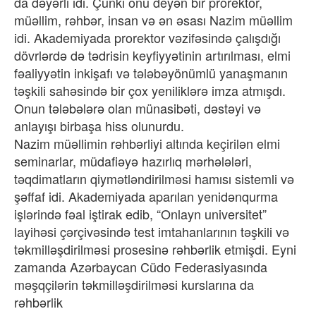
da dəyərli idi. Çünki onu deyən bir prorektor,
müəllim, rəhbər, insan və ən əsası Nazim müəllim
idi. Akademiyada prorektor vəzifəsində çalışdığı
dövrlərdə də tədrisin keyfiyyətinin artırılması, elmi
fəaliyyətin inkişafı və tələbəyönümlü yanaşmanın
təşkili sahəsində bir çox yeniliklərə imza atmışdı.
Onun tələbələrə olan münasibəti, dəstəyi və
anlayışı birbaşa hiss olunurdu.
Nazim müəllimin rəhbərliyi altında keçirilən elmi
seminarlar, müdafiəyə hazırlıq mərhələləri,
təqdimatların qiymətləndirilməsi hamısı sistemli və
şəffaf idi. Akademiyada aparılan yenidənqurma
işlərində fəal iştirak edib, “Onlayn universitet”
layihəsi çərçivəsində test imtahanlarının təşkili və
təkmilləşdirilməsi prosesinə rəhbərlik etmişdi. Eyni
zamanda Azərbaycan Cüdo Federasiyasında
məşqçilərin təkmilləşdirilməsi kurslarına da
rəhbərlik