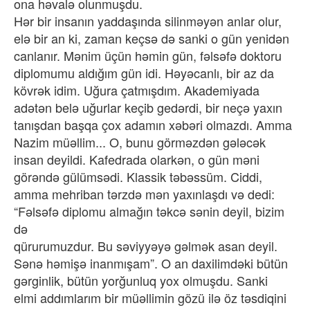
ona həvalə olunmuşdu.
Hər bir insanın yaddaşında silinməyən anlar olur,
elə bir an ki, zaman keçsə də sanki o gün yenidən
canlanır. Mənim üçün həmin gün, fəlsəfə doktoru
diplomumu aldığım gün idi. Həyəcanlı, bir az da
kövrək idim. Uğura çatmışdım. Akademiyada
adətən belə uğurlar keçib gedərdi, bir neçə yaxın
tanışdan başqa çox adamın xəbəri olmazdı. Amma
Nazim müəllim... O, bunu görməzdən gələcək
insan deyildi. Kafedrada olarkən, o gün məni
görəndə gülümsədi. Klassik təbəssüm. Ciddi,
amma mehriban tərzdə mən yaxınlaşdı və dedi:
“Fəlsəfə diplomu almağın təkcə sənin deyil, bizim
də
qürurumuzdur. Bu səviyyəyə gəlmək asan deyil.
Sənə həmişə inanmışam”. O an daxilimdəki bütün
gərginlik, bütün yorğunluq yox olmuşdu. Sanki
elmi addımlarım bir müəllimin gözü ilə öz təsdiqini