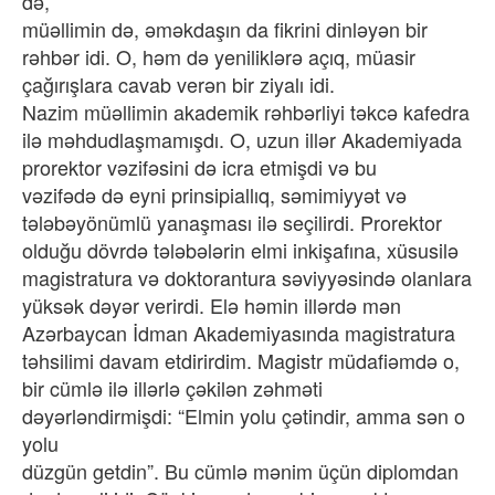
də,
müəllimin də, əməkdaşın da fikrini dinləyən bir
rəhbər idi. O, həm də yeniliklərə açıq, müasir
çağırışlara cavab verən bir ziyalı idi.
Nazim müəllimin akademik rəhbərliyi təkcə kafedra
ilə məhdudlaşmamışdı. O, uzun illər Akademiyada
prorektor vəzifəsini də icra etmişdi və bu
vəzifədə də eyni prinsipiallıq, səmimiyyət və
tələbəyönümlü yanaşması ilə seçilirdi. Prorektor
olduğu dövrdə tələbələrin elmi inkişafına, xüsusilə
magistratura və doktorantura səviyyəsində olanlara
yüksək dəyər verirdi. Elə həmin illərdə mən
Azərbaycan İdman Akademiyasında magistratura
təhsilimi davam etdirirdim. Magistr müdafiəmdə o,
bir cümlə ilə illərlə çəkilən zəhməti
dəyərləndirmişdi: “Elmin yolu çətindir, amma sən o
yolu
düzgün getdin”. Bu cümlə mənim üçün diplomdan