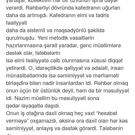
verərdi. Rəhbərliyi dövründə kafedranın uğurları
daha da artmışdı. Kafedranın elmi və tədris
fəaliyyəti
daha da sistemli və məqsədyönlü şəkildə
qurulmuşdu. Yeni metodik vəsaitlərin
hazırlanmasına şərait yaradar, gənc müəllimlərə
dəstək olar, tələbələrin
isə elmi fəaliyyətə cəlb olunmasına xüsusi diqqət
yetirərdi. O, idarəçilikdə qətiyyət və ədaləti, insan
münasibətlərində isə səmimiyyət və mərhəməti
birləşdirə bilən nadir insanlardan idi. Rəhbər olmaq
onun üçün bir üstünlük deyil, həm də bir məsuliyyət
idi. Nazim müəllim bu məsuliyyəti sona
qədər ləyaqətlə daşıdı.
Onun iş otağına daxil olmaq heç vaxt “hesabat
verməyə” oxşamazdı, əksinə ora daxil olan hər kəs
səmimiyyət, anlayış və dəstək görərdi. Tələbənin