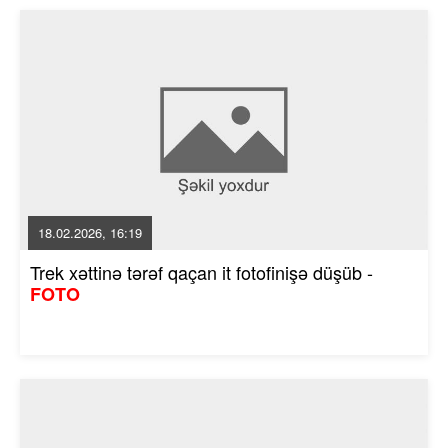
18.02.2026, 16:19
Trek xəttinə tərəf qaçan it fotofinişə düşüb -
FOTO