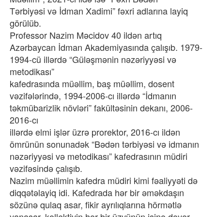
Tərbiyəsi və İdman Xadimi” fəxri adlarına layiq
görülüb.
Professor Nazim Məcidov 40 ildən artıq
Azərbaycan İdman Akademiyasında çalışıb. 1979-
1994-cü illərdə “Güləşmənin nəzəriyyəsi və
metodikası”
kafedrasında müəllim, baş müəllim, dosent
vəzifələrində, 1994-2006-cı illərdə “İdmanın
təkmübarizlik növləri” fakültəsinin dekanı, 2006-
2016-cı
illərdə elmi işlər üzrə prorektor, 2016-cı ildən
ömrünün sonunadək “Bədən tərbiyəsi və idmanın
nəzəriyyəsi və metodikası” kafedrasının müdiri
vəzifəsində çalışıb.
Nazim müəllimin kafedra müdiri kimi fəaliyyəti də
diqqətəlayiq idi. Kafedrada hər bir əməkdaşın
sözünə qulaq asar, fikir ayrılıqlarına hörmətlə
yanaşar, kollektivin hər bir üzvünün işinə dəyər