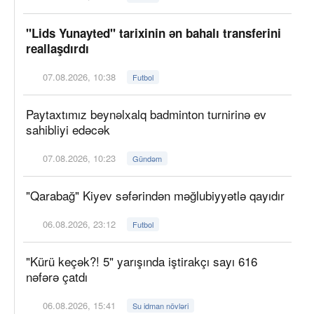
"Lids Yunayted" tarixinin ən bahalı transferini
reallaşdırdı
07.08.2026, 10:38
Futbol
Paytaxtımız beynəlxalq badminton turnirinə ev
sahibliyi edəcək
07.08.2026, 10:23
Gündəm
"Qarabağ" Kiyev səfərindən məğlubiyyətlə qayıdır
06.08.2026, 23:12
Futbol
"Kürü keçək?! 5" yarışında iştirakçı sayı 616
nəfərə çatdı
06.08.2026, 15:41
Su idman növləri