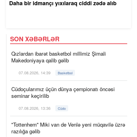
Daha bir idmançı yıxılaraq ciddi zədə alıb
SON XƏBƏRLƏR
Qızlardan ibarət basketbol millimiz Şimali
Makedoniyaya qalib gəlib
07.08.2026, 14:39
Basketbol
Cüdoçularımız üçün dünya çempionatı öncəsi
seminar keçirilib
07.08.2026, 13:36
Cüdo
"Tottenhem" Miki van de Venlə yeni müqavilə üzrə
razılığa gəlib