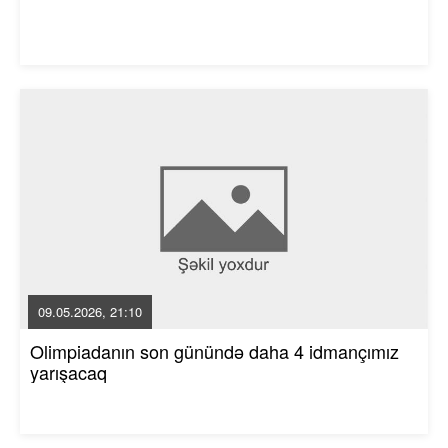
09.05.2026, 21:10
Olimpiadanın son günündə daha 4 idmançımız
yarışacaq