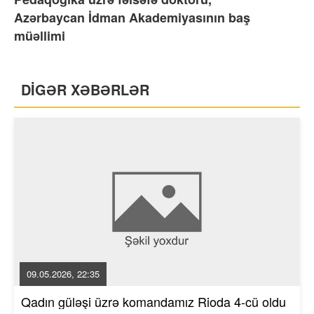
Azərbaycan İdman Akademiyasının baş
müəllimi
DİGƏR XƏBƏRLƏR
09.05.2026, 22:35
Qadın güləşi üzrə komandamız Rioda 4-cü oldu