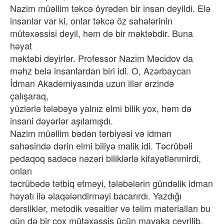
Nazim müəllim təkcə öyrədən bir insan deyildi. Elə
insanlar var ki, onlar təkcə öz sahələrinin
mütəxəssisi deyil, həm də bir məktəbdir. Buna
həyat
məktəbi deyirlər. Professor Nazim Məcidov da
məhz belə insanlardan biri idi. O, Azərbaycan
İdman Akademiyasında uzun illər ərzində
çalışaraq,
yüzlərlə tələbəyə yalnız elmi bilik yox, həm də
insani dəyərlər aşılamışdı.
Nazim müəllim bədən tərbiyəsi və idman
sahəsində dərin elmi biliyə malik idi. Təcrübəli
pedaqoq sadəcə nəzəri biliklərlə kifayətlənmirdi,
onları
təcrübədə tətbiq etməyi, tələbələrin gündəlik idman
həyatı ilə əlaqələndirməyi bacarırdı. Yazdığı
dərsliklər, metodik vəsaitlər və təlim materialları bu
gün də bir çox mütəxəssis üçün mayaka çevrilib.