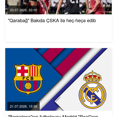
23.07.2026, 22:05
"Qarabağ" Bakıda ÇSKA ilə heç-heçə edib
21.07.2026, 15:36
"Barselona"nın futbolçusu Madrid "Real"ının