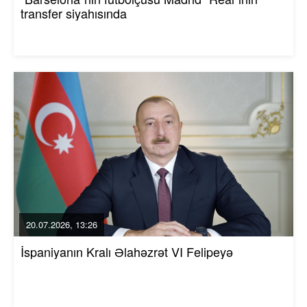
transfer siyahısında
20.07.2026, 13:26
İspaniyanın Kralı Əlahəzrət VI Felipeyə