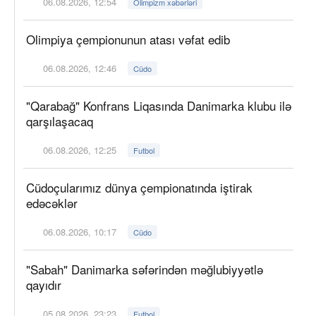
06.08.2026, 12:54
Olimpizm xəbərləri
Olimpiya çempionunun atası vəfat edib
06.08.2026, 12:46
Cüdo
"Qarabağ" Konfrans Liqasında Danimarka klubu ilə
qarşılaşacaq
06.08.2026, 12:25
Futbol
Cüdoçularımız dünya çempionatında iştirak
edəcəklər
06.08.2026, 10:17
Cüdo
"Sabah" Danimarka səfərindən məğlubiyyətlə
qayıdır
05.08.2026, 23:23
Futbol