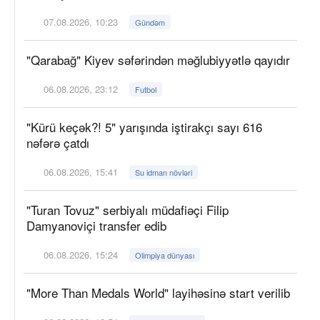
07.08.2026, 10:23
Gündəm
"Qarabağ" Kiyev səfərindən məğlubiyyətlə qayıdır
06.08.2026, 23:12
Futbol
"Kürü keçək?! 5" yarışında iştirakçı sayı 616
nəfərə çatdı
06.08.2026, 15:41
Su idman növləri
"Turan Tovuz" serbiyalı müdafiəçi Filip
Damyanoviçi transfer edib
06.08.2026, 15:24
Olimpiya dünyası
"More Than Medals World" layihəsinə start verilib