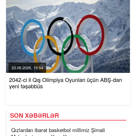
23.06.2026, 15:54
2042-ci il Qış Olimpiya Oyunları üçün ABŞ-dan
yeni təşəbbüs
SON XƏBƏRLƏR
Qızlardan ibarət basketbol millimiz Şimali