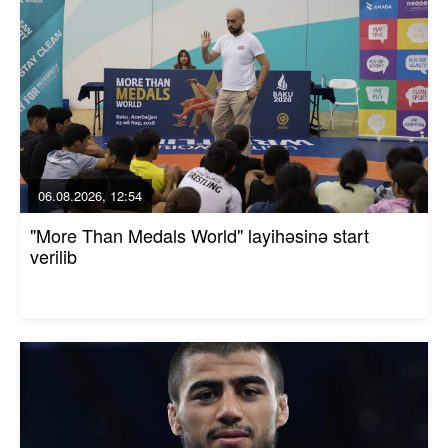
06.08.2026, 12:54
"More Than Medals World" layihəsinə start
verilib