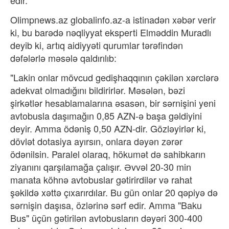
Olimpnews.az globalinfo.az-a istinadən xəbər verir
ki, bu barədə nəqliyyat eksperti Elməddin Muradlı
deyib ki, artıq aidiyyəti qurumlar tərəfindən
dəfələrlə məsələ qaldırılıb:
"Lakin onlar mövcud gedişhaqqının çəkilən xərclərə
adekvat olmadığını bildirirlər. Məsələn, bəzi
şirkətlər hesablamalarına əsasən, bir sərnişini yeni
avtobusla daşımağın 0,85 AZN-ə başa gəldiyini
deyir. Amma ödəniş 0,50 AZN-dir. Gözləyirlər ki,
dövlət dotasiya ayırsın, onlara dəyən zərər
ödənilsin. Paralel olaraq, hökumət də sahibkarın
ziyanını qarşılamağa çalışır. Əvvəl 20-30 min
manata köhnə avtobuslar gətirirdilər və rahat
şəkildə xəttə çıxarırdılar. Bu gün onlar 20 qəpiyə də
sərnişin daşısa, özlərinə sərf edir. Amma "Baku
Bus" üçün gətirilən avtobusların dəyəri 300-400