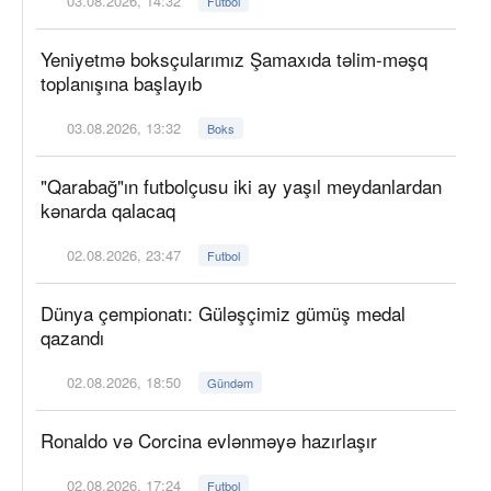
03.08.2026, 14:32
Futbol
Yeniyetmə boksçularımız Şamaxıda təlim-məşq
toplanışına başlayıb
03.08.2026, 13:32
Boks
"Qarabağ"ın futbolçusu iki ay yaşıl meydanlardan
kənarda qalacaq
02.08.2026, 23:47
Futbol
Dünya çempionatı: Güləşçimiz gümüş medal
qazandı
02.08.2026, 18:50
Gündəm
Ronaldo və Corcina evlənməyə hazırlaşır
02.08.2026, 17:24
Futbol