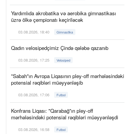
Yardımlıda akrobatika və aerobika gimnastikası
üzrə ölkə çempionatı keçiriləcək
03.08.2026, 18:40
Gimnastika
Qadın velosipedçimiz Çində qələbə qazanıb
03.08.2026, 17:25
Velosiped
"Sabah"ın Avropa Liqasının pley-off mərhələsindəki
potensial rəqibləri müəyyənləşib
03.08.2026, 17:06
Futbol
Konfrans Liqası: "Qarabağ"ın pley-off
mərhələsindəki potensial rəqibləri müəyyənləşdi
03.08.2026, 16:58
Futbol