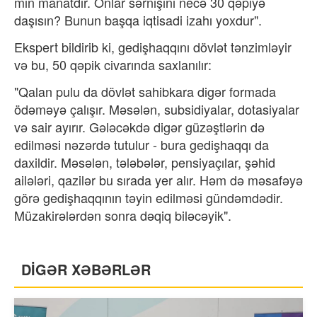
min manatdır. Onlar sərnişini necə 30 qəpiyə
daşısın? Bunun başqa iqtisadi izahı yoxdur".
Ekspert bildirib ki, gedişhaqqını dövlət tənzimləyir
və bu, 50 qəpik civarında saxlanılır:
"Qalan pulu da dövlət sahibkara digər formada
ödəməyə çalışır. Məsələn, subsidiyalar, dotasiyalar
və sair ayırır. Gələcəkdə digər güzəştlərin də
edilməsi nəzərdə tutulur - bura gedişhaqqı da
daxildir. Məsələn, tələbələr, pensiyaçılar, şəhid
ailələri, qazilər bu sırada yer alır. Həm də məsafəyə
görə gedişhaqqının təyin edilməsi gündəmdədir.
Müzakirələrdən sonra dəqiq biləcəyik".
DİGƏR XƏBƏRLƏR