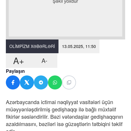
OLIMPIZM XƏBƏRLƏRI
13.05.2025, 11:50
A+
A-
Paylaşın
Azərbaycanda ictimai nəqliyyat vasitələri üçün
müəyyənləşdirilmiş gedişhaqqı ilə bağlı müxtəlif
fikirlər səsləndirilir. Bəzi vətəndaşlar gedişhaqqının
azaldılmasını, bəziləri isə güzəştlərin tətbiqini təklif
edir.