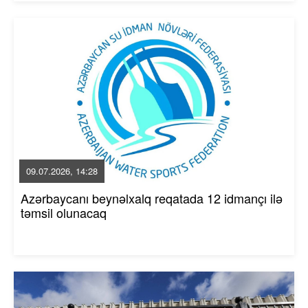
09.07.2026, 14:28
Azərbaycanı beynəlxalq reqatada 12 idmançı ilə
təmsil olunacaq