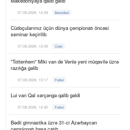
Makedoniyaya qalib gəlib
07.08.2026, 14:39
Basketbol
Cüdoçularımız üçün dünya çempionatı öncəsi
seminar keçirilib
07.08.2026, 13:36
Cüdo
"Tottenhem" Miki van de Venlə yeni müqavilə üzrə
razılığa gəlib
07.08.2026, 13:17
Futbol
Lui van Qal xərçəngə qalib gəldi
07.08.2026, 12:45
Futbol
Bədii gimnastika üzrə 31-ci Azərbaycan
çempionatı başa çatıb