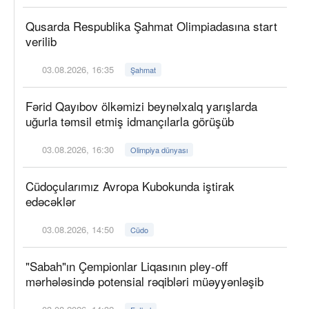
Qusarda Respublika Şahmat Olimpiadasına start
verilib
03.08.2026, 16:35
Şahmat
Fərid Qayıbov ölkəmizi beynəlxalq yarışlarda
uğurla təmsil etmiş idmançılarla görüşüb
03.08.2026, 16:30
Olimpiya dünyası
Cüdoçularımız Avropa Kubokunda iştirak
edəcəklər
03.08.2026, 14:50
Cüdo
"Sabah"ın Çempionlar Liqasının pley-off
mərhələsində potensial rəqibləri müəyyənləşib