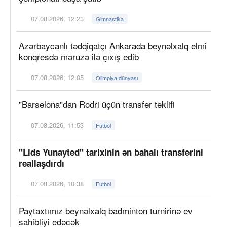
07.08.2026, 12:23
Gimnastika
Azərbaycanlı tədqiqatçı Ankarada beynəlxalq elmi
konqresdə məruzə ilə çıxış edib
07.08.2026, 12:05
Olimpiya dünyası
"Barselona"dan Rodri üçün transfer təklifi
07.08.2026, 11:53
Futbol
"Lids Yunayted" tarixinin ən bahalı transferini
reallaşdırdı
07.08.2026, 10:38
Futbol
Paytaxtımız beynəlxalq badminton turnirinə ev
sahibliyi edəcək