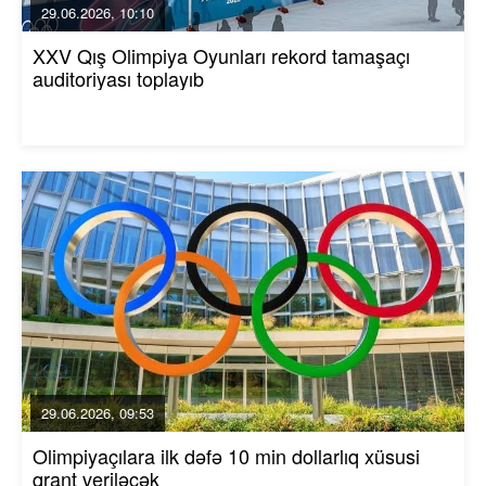
29.06.2026, 10:10
XXV Qış Olimpiya Oyunları rekord tamaşaçı
auditoriyası toplayıb
29.06.2026, 09:53
Olimpiyaçılara ilk dəfə 10 min dollarlıq xüsusi
qrant veriləcək