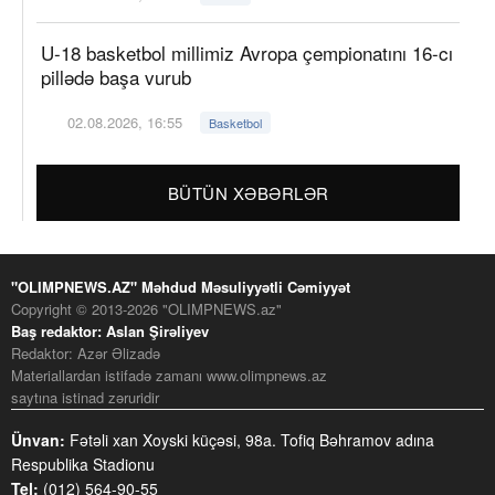
U-18 basketbol millimiz Avropa çempionatını 16-cı
pillədə başa vurub
02.08.2026, 16:55
Basketbol
BÜTÜN XƏBƏRLƏR
"OLIMPNEWS.AZ" Məhdud Məsuliyyətli Cəmiyyət
Copyright © 2013-2026 "OLIMPNEWS.az"
Baş redaktor: Aslan Şirəliyev
Redaktor: Azər Əlizadə
Materiallardan istifadə zamanı www.olimpnews.az
saytına istinad zəruridir
Ünvan:
Fətəli xan Xoyski küçəsi, 98a. Tofiq Bəhramov adına
Respublika Stadionu
Tel:
(012) 564-90-55