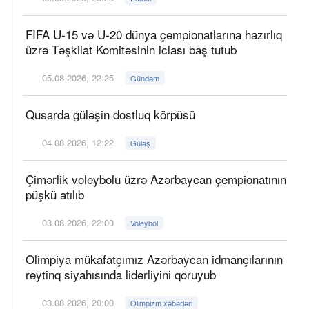
FIFA U-15 və U-20 dünya çempionatlarına hazırlıq
üzrə Təşkilat Komitəsinin iclası baş tutub
05.08.2026, 22:25
Gündəm
Qusarda güləşin dostluq körpüsü
04.08.2026, 12:22
Güləş
Çimərlik voleybolu üzrə Azərbaycan çempionatının
püşkü atılıb
03.08.2026, 22:00
Voleybol
Olimpiya mükafatçımız Azərbaycan idmançılarının
reytinq siyahısında liderliyini qoruyub
03.08.2026, 20:00
Olimpizm xəbərləri