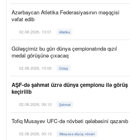
Azərbaycan Atletika Federasiyasının məşqçisi
vəfat edib
02.08.2026, 13:01
Atletika
Güləşçimiz bu gün dünya çempionatında qızıl
medal görüşünə çıxacaq
02.08.2026, 10:00
Güləş
AŞF-də şahmat üzrə dünya çempionu ilə görüş
keçirilib
02.08.2026, 09:10
Şahmat
Tofiq Musayev UFC-də növbəti qələbəsini qazanıb
02.08.2026, 00:13
Əlbəyaxa döyüş növləri