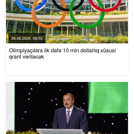
29.06.2026, 09:53
Olimpiyaçılara ilk dəfə 10 min dollarlıq xüsusi
qrant veriləcək