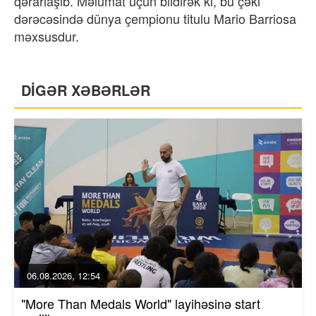
qərarlaşıb. Məlumat üçün bildirək ki, bu çəki
dərəcəsində dünya çempionu titulu Mario Barriosa
məxsusdur.
DİGƏR XƏBƏRLƏR
06.08.2026, 12:54
"More Than Medals World" layihəsinə start