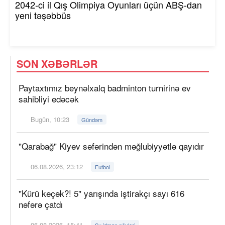
2042-ci il Qış Olimpiya Oyunları üçün ABŞ-dan
yeni təşəbbüs
SON XƏBƏRLƏR
Paytaxtımız beynəlxalq badminton turnirinə ev
sahibliyi edəcək
Bugün, 10:23
Gündəm
"Qarabağ" Kiyev səfərindən məğlubiyyətlə qayıdır
06.08.2026, 23:12
Futbol
"Kürü keçək?! 5" yarışında iştirakçı sayı 616
nəfərə çatdı
06.08.2026, 15:41
Su idman növləri