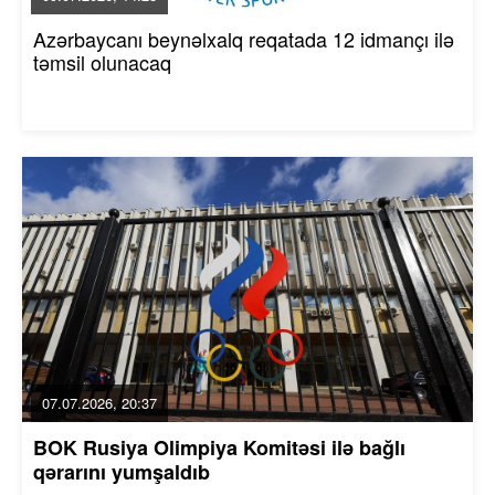
Azərbaycanı beynəlxalq reqatada 12 idmançı ilə
təmsil olunacaq
07.07.2026, 20:37
BOK Rusiya Olimpiya Komitəsi ilə bağlı
qərarını yumşaldıb