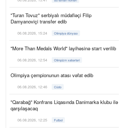
"Turan Tovuz" serbiyalı müdafiəçi Filip
Damyanoviçi transfer edib
06.08.2026, 15:24
Olimpiya dünyası
"More Than Medals World" layihəsinə start verilib
06.08.2026, 12:54
Olimpizm xəbərləri
Olimpiya çempionunun atası vəfat edib
06.08.2026, 12:46
Cüdo
"Qarabağ" Konfrans Liqasında Danimarka klubu ilə
qarşılaşacaq
06.08.2026, 12:25
Futbol