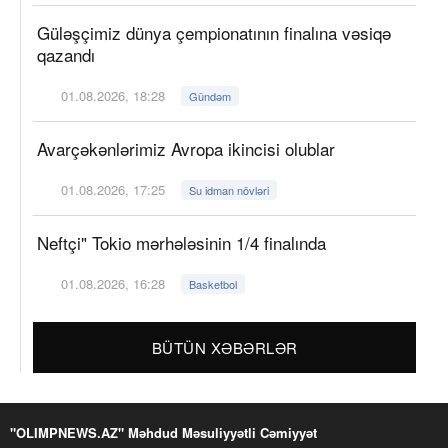
Güləşçimiz dünya çempionatının finalına vəsiqə
qazandı
01.08.2026, 18:28
Gündəm
Avarçəkənlərimiz Avropa ikincisi olublar
01.08.2026, 17:25
Su idman növləri
Neftçi" Tokio mərhələsinin 1/4 finalında
01.08.2026, 16:28
Basketbol
BÜTÜN XƏBƏRLƏR
"OLIMPNEWS.AZ" Məhdud Məsuliyyətli Cəmiyyət