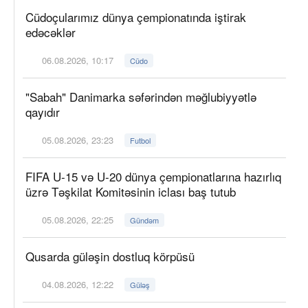
Cüdoçularımız dünya çempionatında iştirak
edəcəklər
06.08.2026, 10:17
Cüdo
"Sabah" Danimarka səfərindən məğlubiyyətlə
qayıdır
05.08.2026, 23:23
Futbol
FIFA U-15 və U-20 dünya çempionatlarına hazırlıq
üzrə Təşkilat Komitəsinin iclası baş tutub
05.08.2026, 22:25
Gündəm
Qusarda güləşin dostluq körpüsü
04.08.2026, 12:22
Güləş