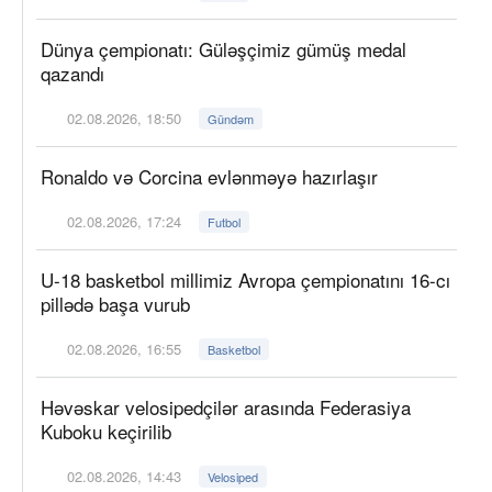
Dünya çempionatı: Güləşçimiz gümüş medal
qazandı
02.08.2026, 18:50
Gündəm
Ronaldo və Corcina evlənməyə hazırlaşır
02.08.2026, 17:24
Futbol
U-18 basketbol millimiz Avropa çempionatını 16-cı
pillədə başa vurub
02.08.2026, 16:55
Basketbol
Həvəskar velosipedçilər arasında Federasiya
Kuboku keçirilib
02.08.2026, 14:43
Velosiped