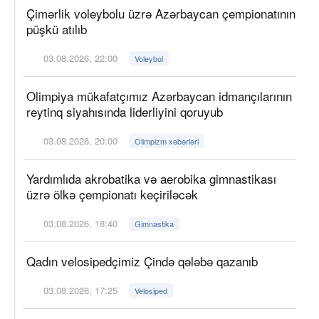
Çimərlik voleybolu üzrə Azərbaycan çempionatının
püşkü atılıb
03.08.2026, 22:00
Voleybol
Olimpiya mükafatçımız Azərbaycan idmançılarının
reytinq siyahısında liderliyini qoruyub
03.08.2026, 20:00
Olimpizm xəbərləri
Yardımlıda akrobatika və aerobika gimnastikası
üzrə ölkə çempionatı keçiriləcək
03.08.2026, 18:40
Gimnastika
Qadın velosipedçimiz Çində qələbə qazanıb
03.08.2026, 17:25
Velosiped