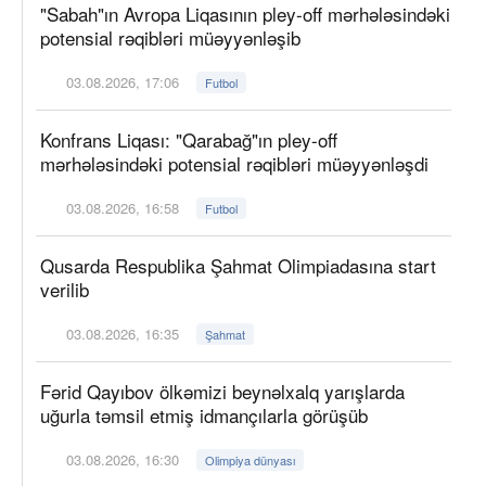
"Sabah"ın Avropa Liqasının pley-off mərhələsindəki
potensial rəqibləri müəyyənləşib
03.08.2026, 17:06
Futbol
Konfrans Liqası: "Qarabağ"ın pley-off
mərhələsindəki potensial rəqibləri müəyyənləşdi
03.08.2026, 16:58
Futbol
Qusarda Respublika Şahmat Olimpiadasına start
verilib
03.08.2026, 16:35
Şahmat
Fərid Qayıbov ölkəmizi beynəlxalq yarışlarda
uğurla təmsil etmiş idmançılarla görüşüb
03.08.2026, 16:30
Olimpiya dünyası