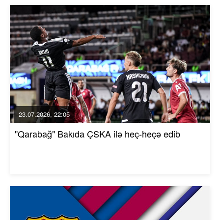
23.07.2026, 22:05
"Qarabağ" Bakıda ÇSKA ilə heç-heçə edib