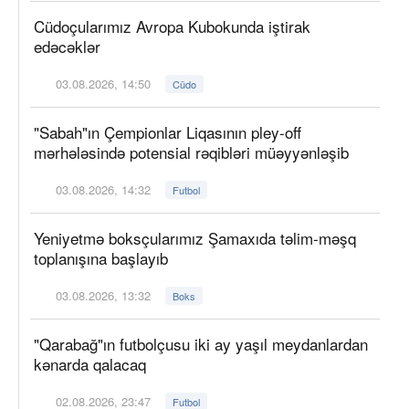
Cüdoçularımız Avropa Kubokunda iştirak
edəcəklər
03.08.2026, 14:50
Cüdo
"Sabah"ın Çempionlar Liqasının pley-off
mərhələsində potensial rəqibləri müəyyənləşib
03.08.2026, 14:32
Futbol
Yeniyetmə boksçularımız Şamaxıda təlim-məşq
toplanışına başlayıb
03.08.2026, 13:32
Boks
"Qarabağ"ın futbolçusu iki ay yaşıl meydanlardan
kənarda qalacaq
02.08.2026, 23:47
Futbol