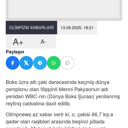
OLIMPIZM XƏBƏRLƏRI
13.05.2025, 18:21
A+
A-
Paylaşın
Boks üzrə altı çəki dərəcəsində keçmiş dünya
çempionu olan filippinli Menni Pakyaonun adı
yenidən WBC-nin (Dünya Boks Şurası) yenilənmiş
reytinq cədvəlinə daxil edilib.
Olimpnews.az xəbər verir ki, o, çəkisi 66,7 kq-a
qədər olan rəqibləri arasında beşinci pillədə