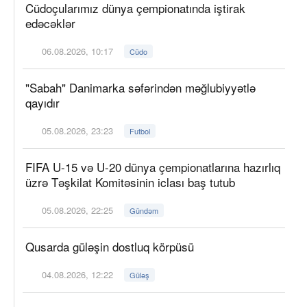
Cüdoçularımız dünya çempionatında iştirak
edəcəklər
06.08.2026, 10:17
Cüdo
"Sabah" Danimarka səfərindən məğlubiyyətlə
qayıdır
05.08.2026, 23:23
Futbol
FIFA U-15 və U-20 dünya çempionatlarına hazırlıq
üzrə Təşkilat Komitəsinin iclası baş tutub
05.08.2026, 22:25
Gündəm
Qusarda güləşin dostluq körpüsü
04.08.2026, 12:22
Güləş