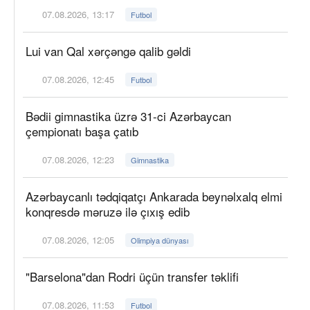
07.08.2026, 13:17
Futbol
Lui van Qal xərçəngə qalib gəldi
07.08.2026, 12:45
Futbol
Bədii gimnastika üzrə 31-ci Azərbaycan
çempionatı başa çatıb
07.08.2026, 12:23
Gimnastika
Azərbaycanlı tədqiqatçı Ankarada beynəlxalq elmi
konqresdə məruzə ilə çıxış edib
07.08.2026, 12:05
Olimpiya dünyası
"Barselona"dan Rodri üçün transfer təklifi
07.08.2026, 11:53
Futbol