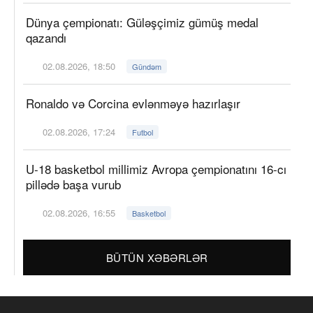
Dünya çempionatı: Güləşçimiz gümüş medal
qazandı
02.08.2026, 18:50
Gündəm
Ronaldo və Corcina evlənməyə hazırlaşır
02.08.2026, 17:24
Futbol
U-18 basketbol millimiz Avropa çempionatını 16-cı
pillədə başa vurub
02.08.2026, 16:55
Basketbol
BÜTÜN XƏBƏRLƏR