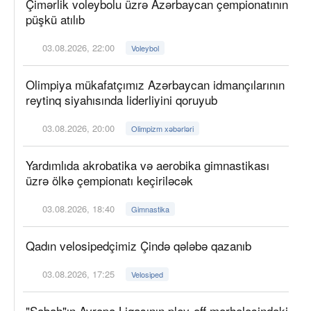
Çimərlik voleybolu üzrə Azərbaycan çempionatının
püşkü atılıb
03.08.2026, 22:00
Voleybol
Olimpiya mükafatçımız Azərbaycan idmançılarının
reytinq siyahısında liderliyini qoruyub
03.08.2026, 20:00
Olimpizm xəbərləri
Yardımlıda akrobatika və aerobika gimnastikası
üzrə ölkə çempionatı keçiriləcək
03.08.2026, 18:40
Gimnastika
Qadın velosipedçimiz Çində qələbə qazanıb
03.08.2026, 17:25
Velosiped
"Sabah"ın Avropa Liqasının pley-off mərhələsindəki