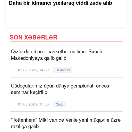
Daha bir idmançı yıxılaraq ciddi zədə alıb
SON XƏBƏRLƏR
Qızlardan ibarət basketbol millimiz Şimali
Makedoniyaya qalib gəlib
07.08.2026, 14:39
Basketbol
Cüdoçularımız üçün dünya çempionatı öncəsi
seminar keçirilib
07.08.2026, 13:36
Cüdo
"Tottenhem" Miki van de Venlə yeni müqavilə üzrə
razılığa gəlib