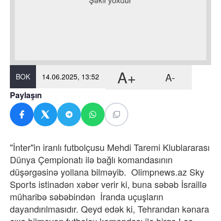
A+
A-
BOK
14.06.2025, 13:52
Paylaşın
"İnter"in iranlı futbolçusu Mehdi Taremi Klublararası
Dünya Çempionatı ilə bağlı komandasının
düşərgəsinə yollana bilməyib. Olimpnews.az Sky
Sports istinadən xəbər verir ki, buna səbəb İsraillə
müharibə səbəbindən İranda uçuşların
dayandırılmasıdır. Qeyd edək ki, Tehrandan kənara
çıxa bilməyən futbolçu komandası ilə birgə Los-