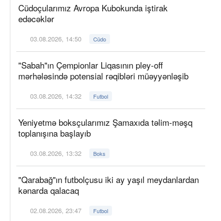
Cüdoçularımız Avropa Kubokunda iştirak
edəcəklər
03.08.2026, 14:50
Cüdo
"Sabah"ın Çempionlar Liqasının pley-off
mərhələsində potensial rəqibləri müəyyənləşib
03.08.2026, 14:32
Futbol
Yeniyetmə boksçularımız Şamaxıda təlim-məşq
toplanışına başlayıb
03.08.2026, 13:32
Boks
"Qarabağ"ın futbolçusu iki ay yaşıl meydanlardan
kənarda qalacaq
02.08.2026, 23:47
Futbol