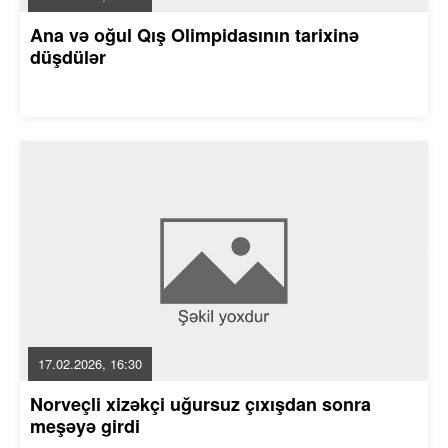
Ana və oğul Qış Olimpidasının tarixinə
düşdülər
17.02.2026, 16:30
Norveçli xizəkçi uğursuz çıxışdan sonra
meşəyə girdi