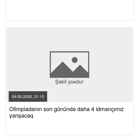
09.05.2026, 21:10
Olimpiadanın son günündə daha 4 idmançımız
yarışacaq