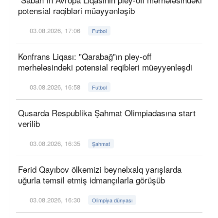
potensial rəqibləri müəyyənləşib
03.08.2026, 17:06
Futbol
Konfrans Liqası: "Qarabağ"ın pley-off
mərhələsindəki potensial rəqibləri müəyyənləşdi
03.08.2026, 16:58
Futbol
Qusarda Respublika Şahmat Olimpiadasına start
verilib
03.08.2026, 16:35
Şahmat
Fərid Qayıbov ölkəmizi beynəlxalq yarışlarda
uğurla təmsil etmiş idmançılarla görüşüb
03.08.2026, 16:30
Olimpiya dünyası