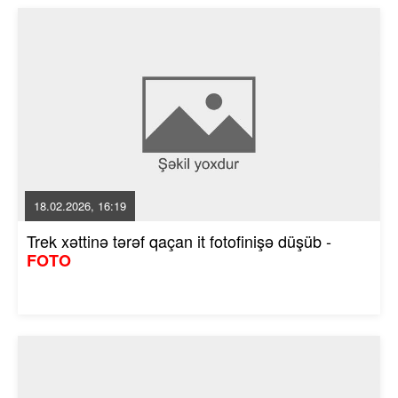
18.02.2026, 16:19
Trek xəttinə tərəf qaçan it fotofinişə düşüb -
FOTO