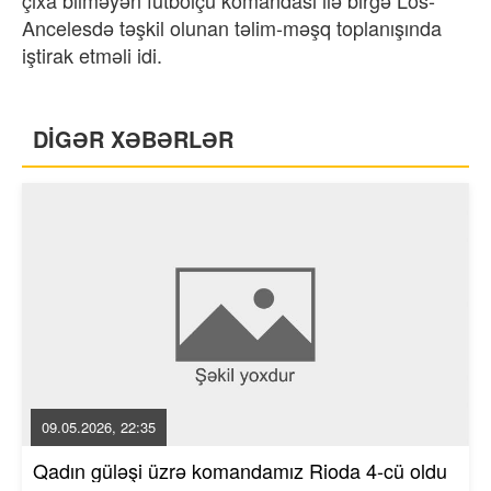
Ancelesdə təşkil olunan təlim-məşq toplanışında
iştirak etməli idi.
DİGƏR XƏBƏRLƏR
09.05.2026, 22:35
Qadın güləşi üzrə komandamız Rioda 4-cü oldu