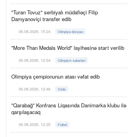
"Turan Tovuz" serbiyalı müdafiəçi Filip
Damyanoviçi transfer edib
06.08.2026, 15:24
Olimpiya dünyası
"More Than Medals World" layihəsinə start verilib
06.08.2026, 12:54
Olimpizm xəbərləri
Olimpiya çempionunun atası vəfat edib
06.08.2026, 12:46
Cüdo
"Qarabağ" Konfrans Liqasında Danimarka klubu ilə
qarşılaşacaq
06.08.2026, 12:25
Futbol