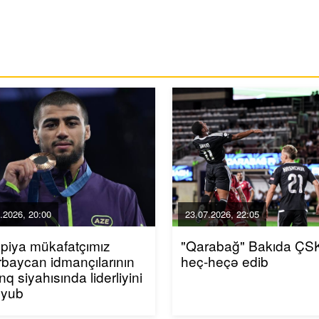
.2026, 20:00
23.07.2026, 22:05
piya mükafatçımız
"Qarabağ" Bakıda ÇSK
baycan idmançılarının
heç-heçə edib
inq siyahısında liderliyini
uyub