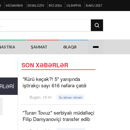
U
MÜSAHIBƏ
EKSKLÜZIV
RIO 2016
OLIMPIYA
BAKU 2017
NASTIKA
ŞAHMAT
ƏLAQƏ
SON XƏBƏRLƏR
"Kürü keçək?! 5" yarışında
iştirakçı sayı 616 nəfərə çatdı
RLƏRI
Bugün, 15:41
Su idman növləri
"Turan Tovuz" serbiyalı müdafiəçi
Filip Damyanoviçi transfer edib