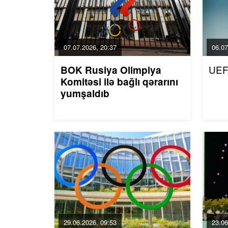
07.07.2026, 20:37
06.07
UEF
BOK Rusiya Olimpiya
Komitəsi ilə bağlı qərarını
yumşaldıb
29.06.2026, 09:53
23.06