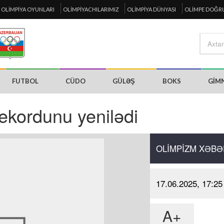
OLIMPIYA OYUNLARI
OLIMPIYACHILARIMIZ
OLIMPIYA DÜNYASI
OLIMPE DOĞR
FUTBOL
CÜDO
GÜLƏŞ
BOKS
GIM
ekordunu yenilədi
OLIMPIZM XƏBƏ
17.06.2025, 17:25
A+