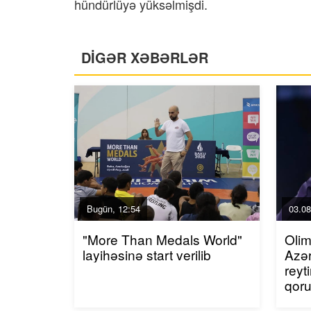
hündürlüyə yüksəlmişdi.
DİGƏR XƏBƏRLƏR
Bugün, 12:54
03.08
"More Than Medals World"
Olim
layihəsinə start verilib
Azər
reyt
qor