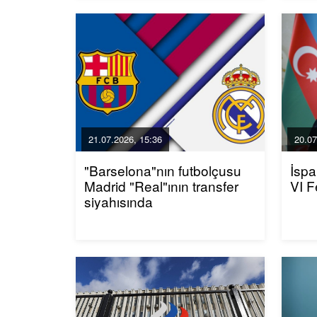
21.07.2026, 15:36
20.07
"Barselona"nın futbolçusu
İspa
Madrid "Real"ının transfer
VI F
siyahısında