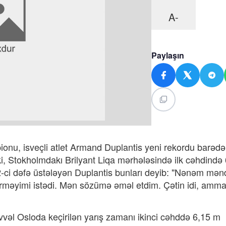
A-
Paylaşın
ionu, isveçli atlet Armand Duplantis yeni rekordu barədə
i, Stokholmdakı Brilyant Liqa mərhələsində ilk cəhdində
12-ci dəfə üstələyən Duplantis bunları deyib: "Nənəm mə
məyimi istədi. Mən sözümə əməl etdim. Çətin idi, amm
əl Osloda keçirilən yarış zamanı ikinci cəhddə 6,15 m