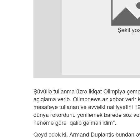
Şüvüllə tullanma üzrə ikiqat Olimpiya çemp
açıqlama verib. Olimpnews.az xəbər verir k
məsafəyə tullanan və əvvəlki nailiyyətini 
dünya rekordunu yeniləmək barədə söz ver
nənəmə görə qalib gəlməli idim".
Qeyd edək ki, Armand Duplantis bundan əvv