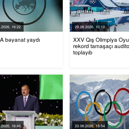
.2026, 16:22
29.06.2026, 10:10
A bəyanat yaydı
XXV Qış Olimpiya Oyun
rekord tamaşaçı audito
toplayıb
.2026, 16:49
23.06.2026, 15:54