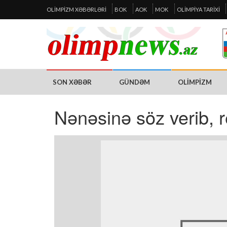
OLIMPIZM XƏBƏRLƏRI
BOK
AOK
MOK
OLIMPIYA TARIXI
SON XƏBƏR
GÜNDƏM
OLIMPIZM
Nənəsinə söz verib, r