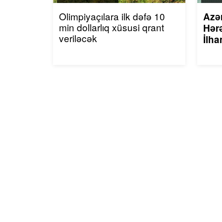
Olimpiyaçılara ilk dəfə 10
Azə
min dollarlıq xüsusi qrant
Hərə
veriləcək
İlha