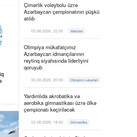
Çimərlik voleybolu üzrə
Azərbaycan çempionatının püşkü
atılıb
03.08.2026, 22:00
Voleybol
Olimpiya mükafatçımız
Azərbaycan idmançılarının
reytinq siyahısında liderliyini
qoruyub
lq
ə
03.08.2026, 20:00
Olimpizm xəbərləri
Yardımlıda akrobatika və
aerobika gimnastikası üzrə ölkə
çempionatı keçiriləcək
03.08.2026, 18:40
Gimnastika