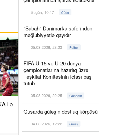
Bugün, 10:17
Cüdo
"Sabah" Danimarka səfərindən
məğlubiyyətlə qayıdır
05.08.2026, 23:23
Futbol
FIFA U-15 və U-20 dünya
çempionatlarına hazırlıq üzrə
Təşkilat Komitəsinin iclası baş
tutub
05.08.2026, 22:25
Gündəm
A ilə
Qusarda güləşin dostluq körpüsü
04.08.2026, 12:22
Güləş