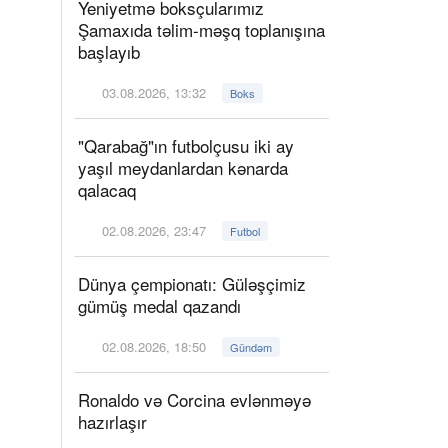
Yeniyetmə boksçularımız
Şamaxıda təlim-məşq toplanışına
başlayıb
03.08.2026, 13:32
Boks
"Qarabağ"ın futbolçusu iki ay
yaşıl meydanlardan kənarda
qalacaq
02.08.2026, 23:47
Futbol
Dünya çempionatı: Güləşçimiz
gümüş medal qazandı
02.08.2026, 18:50
Gündəm
Ronaldo və Corcina evlənməyə
hazırlaşır