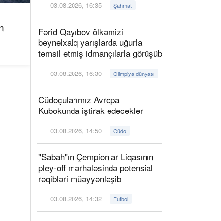
03.08.2026, 16:35
Şahmat
n
Fərid Qayıbov ölkəmizi
beynəlxalq yarışlarda uğurla
təmsil etmiş idmançılarla görüşüb
03.08.2026, 16:30
Olimpiya dünyası
Cüdoçularımız Avropa
Kubokunda iştirak edəcəklər
03.08.2026, 14:50
Cüdo
"Sabah"ın Çempionlar Liqasının
pley-off mərhələsində potensial
rəqibləri müəyyənləşib
03.08.2026, 14:32
Futbol