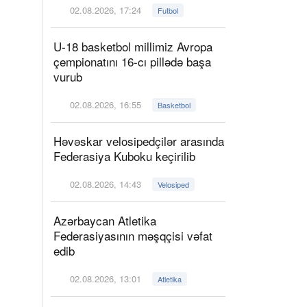
02.08.2026, 17:24
Futbol
U-18 basketbol millimiz Avropa
çempionatını 16-cı pillədə başa
vurub
02.08.2026, 16:55
Basketbol
Həvəskar velosipedçilər arasında
Federasiya Kuboku keçirilib
02.08.2026, 14:43
Velosiped
Azərbaycan Atletika
Federasiyasının məşqçisi vəfat
edib
02.08.2026, 13:01
Atletika