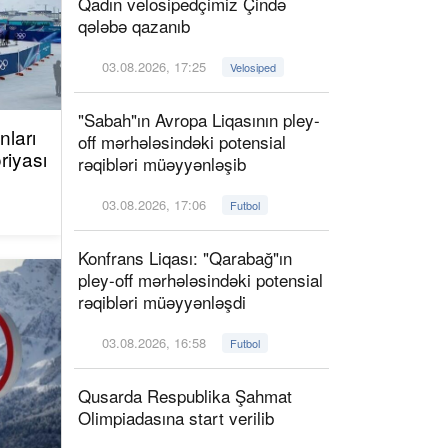
Qadın velosipedçimiz Çində
qələbə qazanıb
03.08.2026, 17:25
Velosiped
"Sabah"ın Avropa Liqasının pley-
ları
off mərhələsindəki potensial
riyası
rəqibləri müəyyənləşib
03.08.2026, 17:06
Futbol
Konfrans Liqası: "Qarabağ"ın
pley-off mərhələsindəki potensial
rəqibləri müəyyənləşdi
03.08.2026, 16:58
Futbol
Qusarda Respublika Şahmat
Olimpiadasına start verilib