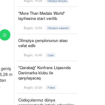
Bugün, 15:24
Olimpiya dünyası
"More Than Medals World"
layihəsinə start verilib
Bugün, 12:54
Olimpizm xəbərləri
Olimpiya çempionunun atası
vəfat edib
Bugün, 12:46
Cüdo
"Qarabağ" Konfrans Liqasında
 geniş
Danimarka klubu ilə
 6,28 m
qarşılaşacaq
ndən
a
Bugün, 12:25
Futbol
Cüdoçularımız dünya
çempionatında iştirak edəcəklər