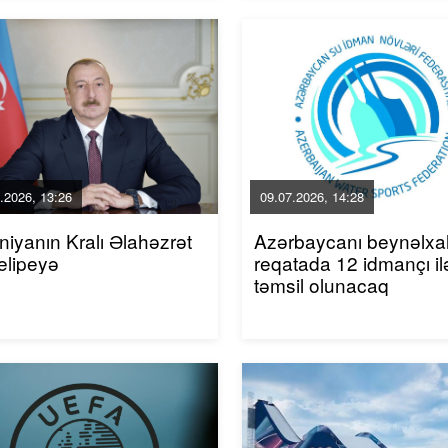
.2026, 13:26
09.07.2026, 14:28
niyanın Kralı Əlahəzrət
Azərbaycanı beynəlxa
elipeyə
reqatada 12 idmançı il
təmsil olunacaq