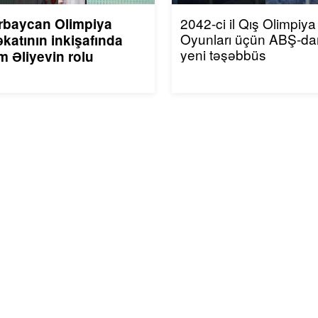
2042-ci il Qış Olimpiya
rbaycan Olimpiya
Oyunları üçün ABŞ-da
katının inkişafında
yeni təşəbbüs
m Əliyevin rolu