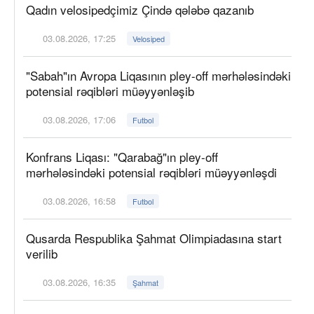
Qadın velosipedçimiz Çində qələbə qazanıb
03.08.2026, 17:25
Velosiped
"Sabah"ın Avropa Liqasının pley-off mərhələsindəki
potensial rəqibləri müəyyənləşib
03.08.2026, 17:06
Futbol
Konfrans Liqası: "Qarabağ"ın pley-off
mərhələsindəki potensial rəqibləri müəyyənləşdi
03.08.2026, 16:58
Futbol
Qusarda Respublika Şahmat Olimpiadasına start
verilib
03.08.2026, 16:35
Şahmat