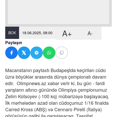
A+
A-
BOK
18.06.2025, 08:00
Paylaşın
Macarıstanın paytaxtı Budapeştdə keçirilən cüdo
üzrə böyüklər arasında dünya çempionatı davam
edir. Olimpnews.az xəbər verir ki, bu gün - fərdi
yarışların altıncı günündə Olimpiya çempionumuz
Zelim Kotsoyev (-100 kq) mübarizəyə başlayacaq.
İlk mərhələdən azad olan cüdoçumuz 1/16 finalda
Carred Kross (ABŞ) və Cennaro Pirelli (İtaliya)
görüşünün qalibi ilə qarşılaşacaq. Təsnifat