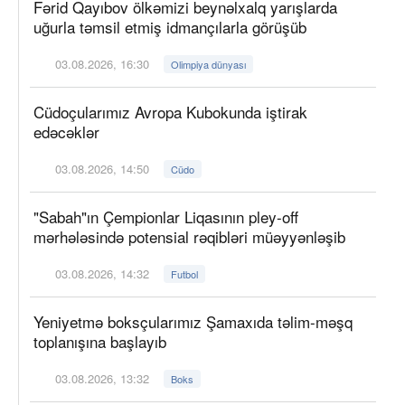
Fərid Qayıbov ölkəmizi beynəlxalq yarışlarda
uğurla təmsil etmiş idmançılarla görüşüb
03.08.2026, 16:30
Olimpiya dünyası
Cüdoçularımız Avropa Kubokunda iştirak
edəcəklər
03.08.2026, 14:50
Cüdo
"Sabah"ın Çempionlar Liqasının pley-off
mərhələsində potensial rəqibləri müəyyənləşib
03.08.2026, 14:32
Futbol
Yeniyetmə boksçularımız Şamaxıda təlim-məşq
toplanışına başlayıb
03.08.2026, 13:32
Boks