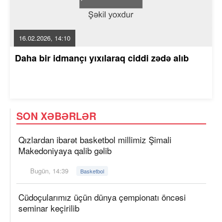
16.02.2026, 14:10
Daha bir idmançı yıxılaraq ciddi zədə alıb
SON XƏBƏRLƏR
Qızlardan ibarət basketbol millimiz Şimali
Makedoniyaya qalib gəlib
Bugün, 14:39
Basketbol
Cüdoçularımız üçün dünya çempionatı öncəsi
seminar keçirilib