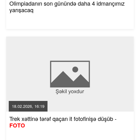
Olimpiadanın son günündə daha 4 idmançımız
yarışacaq
18.02.2026, 16:19
Trek xəttinə tərəf qaçan it fotofinişə düşüb -
FOTO