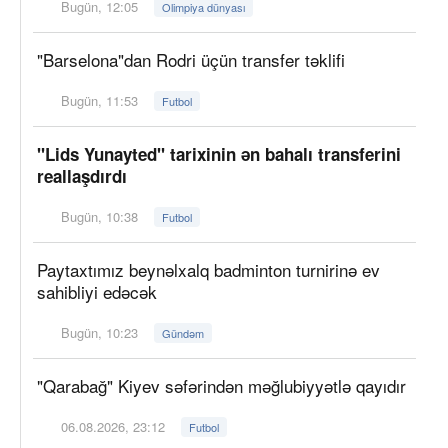
Bugün, 12:05
Olimpiya dünyası
"Barselona"dan Rodri üçün transfer təklifi
Bugün, 11:53
Futbol
"Lids Yunayted" tarixinin ən bahalı transferini
reallaşdırdı
Bugün, 10:38
Futbol
Paytaxtımız beynəlxalq badminton turnirinə ev
sahibliyi edəcək
Bugün, 10:23
Gündəm
"Qarabağ" Kiyev səfərindən məğlubiyyətlə qayıdır
06.08.2026, 23:12
Futbol