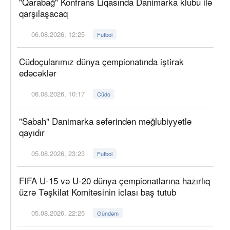
"Qarabağ" Konfrans Liqasında Danimarka klubu ilə
qarşılaşacaq
06.08.2026, 12:25
Futbol
Cüdoçularımız dünya çempionatında iştirak
edəcəklər
06.08.2026, 10:17
Cüdo
"Sabah" Danimarka səfərindən məğlubiyyətlə
qayıdır
05.08.2026, 23:23
Futbol
FIFA U-15 və U-20 dünya çempionatlarına hazırlıq
üzrə Təşkilat Komitəsinin iclası baş tutub
05.08.2026, 22:25
Gündəm