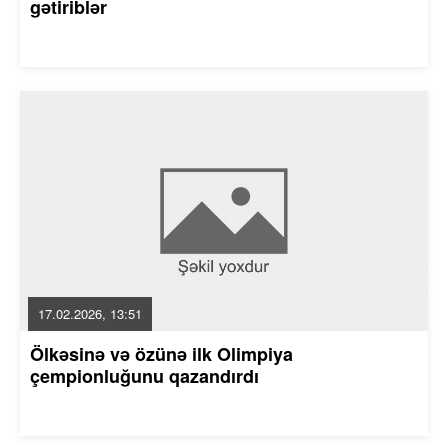
gətiriblər
17.02.2026, 13:51
Ölkəsinə və özünə ilk Olimpiya
çempionluğunu qazandırdı