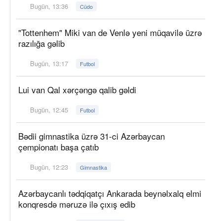
Bugün, 13:36
Cüdo
"Tottenhem" Miki van de Venlə yeni müqavilə üzrə
razılığa gəlib
Bugün, 13:17
Futbol
Lui van Qal xərçəngə qalib gəldi
Bugün, 12:45
Futbol
Bədii gimnastika üzrə 31-ci Azərbaycan
çempionatı başa çatıb
Bugün, 12:23
Gimnastika
Azərbaycanlı tədqiqatçı Ankarada beynəlxalq elmi
konqresdə məruzə ilə çıxış edib