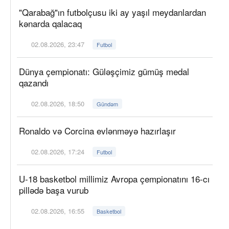
"Qarabağ"ın futbolçusu iki ay yaşıl meydanlardan
kənarda qalacaq
02.08.2026, 23:47
Futbol
Dünya çempionatı: Güləşçimiz gümüş medal
qazandı
02.08.2026, 18:50
Gündəm
Ronaldo və Corcina evlənməyə hazırlaşır
02.08.2026, 17:24
Futbol
U-18 basketbol millimiz Avropa çempionatını 16-cı
pillədə başa vurub
02.08.2026, 16:55
Basketbol