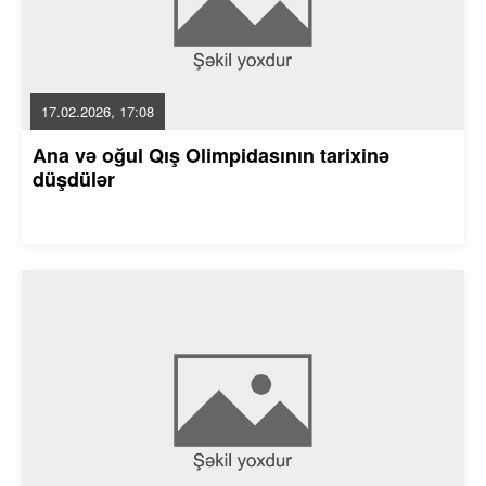
17.02.2026, 17:08
Ana və oğul Qış Olimpidasının tarixinə
düşdülər