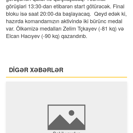
görüşləri 13:30-dan etibarən start götürəcək. Final
bloku isə saat 20:00-da başlayacaq. Qeyd edək ki,
hazırda komandamızın aktivində iki bürünc medal
var. Ölkəmizə medalları Zelim Tçkayev (-81 kq) və
Elcan Hacıyev (-90 kq) qazandırıb.
DİGƏR XƏBƏRLƏR