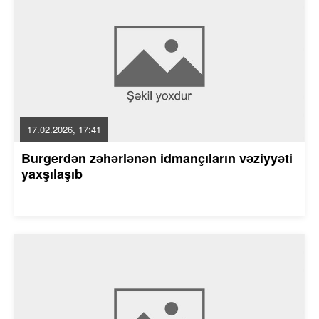
17.02.2026, 17:41
Burgerdən zəhərlənən idmançıların vəziyyəti
yaxşılaşıb