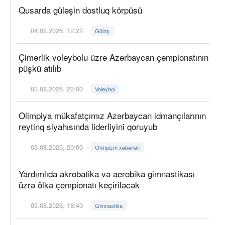
Qusarda güləşin dostluq körpüsü
04.08.2026, 12:22
Güləş
Çimərlik voleybolu üzrə Azərbaycan çempionatının
püşkü atılıb
03.08.2026, 22:00
Voleybol
Olimpiya mükafatçımız Azərbaycan idmançılarının
reytinq siyahısında liderliyini qoruyub
03.08.2026, 20:00
Olimpizm xəbərləri
Yardımlıda akrobatika və aerobika gimnastikası
üzrə ölkə çempionatı keçiriləcək
03.08.2026, 18:40
Gimnastika