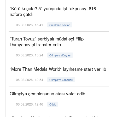
"Kürü keçək?! 5" yarışında iştirakçı sayı 616
nəfərə çatdı
06.08.2026, 15:41
Su idman növləri
"Turan Tovuz" serbiyalı müdafiəçi Filip
Damyanoviçi transfer edib
06.08.2026, 15:24
Olimpiya dünyası
"More Than Medals World" layihəsinə start verilib
06.08.2026, 12:54
Olimpizm xəbərləri
Olimpiya çempionunun atası vəfat edib
06.08.2026, 12:46
Cüdo